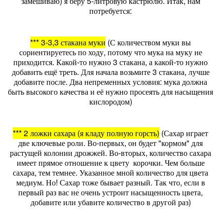
замешиваю) я беру 5-литровую кастрюлю. Итак, нам
потребуется:
*** 3-3,3 стакана муки
(С количеством муки вы
сориентируетесь по ходу, потому что мука на муку не
приходится. Какой-то нужно 3 стакана, а какой-то нужно
добавить ещё треть. Для начала возьмите 3 стакана, лучше
добавите после. Два непременных условия: мука должна
быть высокого качества и её нужно просеять для насыщения
кислородом)
*** 2 ложки сахара (я кладу полную горсть)
(Сахар играет
две ключевые роли. Во-первых, он будет "кормом" для
растущей колонии дрожжей. Во-вторых, количество сахара
имеет прямое отношение к цвету корочки. Чем больше
сахара, тем темнее. Указанное мной количество для цвета
медиум. Но! Сахар тоже бывает разный. Так что, если в
первый раз вас не очень устроит насыщенность цвета,
добавите или убавите количество в другой раз)