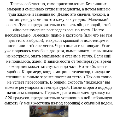
Теперь, собственно, само приготовление. Без лишних
заморок я смешиваю сухие ингредиенты, а потом вливаю
туда жидкие и замешиваю. Делаю это сначала ложкой, а
потом уже руками, но это кому как угодно. Маленький
совет. Лучше предварительно смешать яйцо с водой, чтоб
яйцо равномернее распределялось по тесту. Но это
необязательно. Замесили прямо в кастрюле (или что вы там
для этого выбрали), накрыли крышкой и полотенцем и
поставили в тёплое место. Через полчасика глянули. Если
уже поднялось хотя бы в два раза, вымешиваем, не вынимая
из кастрюли, опять закрываем и ставим в тепло. Если ещё
не поднялось, ждём. В зависимости от температуры время
ожидания может затянуться и до часа.
Но это бывает и
удобно. К примеру, когда смотришь телевизор, никуда не
спешишь и сильно заранее поставил тесто
:)
Так оно точно
не успеет перебродить. В общем, скорость "подходов" вы
можете регулировать температурой. После второго подхода
начинаем колдовать. Первым делом включаем духовку на
220 градусов, предварительно установив в ней небольшую
ёмкость (у меня жестянка из-под горошка) с обычной водой.