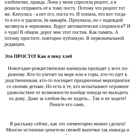
хлебопечке, правда. Лина у меня спросила рецепт, а я
решила отправить её к тому посту. Потому что рецепт тот
же. Кинулась - а нет его, поста-то. И поняла, что вот тогда-
то я его и удалила, ёк-макарёк. Приуныла, но с надеждой
заглянула в черновики. Вдруг автоматически сохранился? И
о чудо! В общем, дорог мне этот постик. Как память. А
потому простите, повторно публикую. В первоначальной
редакции.
Это ПРОСТО! Как я пеку хлеб
Новогодне-рождественские каникулы проходят у всех по-
разному. Кто-то улетает на море или в горы, кто-то едет к
родственникам, кто-то посещает праздничные мероприятия
со своими детьми. Но есть и те, кто испытывают огромное
удовольствие от возможности вообще никуда не выходить
из дому. Даже за хлебом бы не ходить... Так и не ходите!
Пеките его сами.
Я расскажу сейчас, как это элементарно можно сделать!
Многие истинные ценители свежей выпечки так никогда и