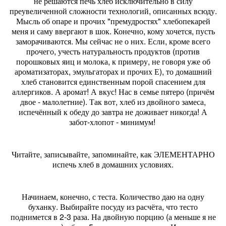
не решаются печь хлеб исключительно в силу
преувеличенной сложности технологий, описанных всюду.
Мысль об опаре и прочих "премудростях" хлебопекарей
меня и саму ввергают в шок. Конечно, кому хочется, пусть
заморачиваются. Мы сейчас не о них. Если, кроме всего
прочего, учесть натуральность продуктов (против
порошковых яиц и молока, к примеру, не говоря уже об
ароматизаторах, эмульгаторах и прочих Е), то домашний
хлеб становится единственным порой спасением для
аллергиков. А аромат! А вкус! Нас в семье пятеро (причём
двое - малолетние). Так вот, хлеб из двойного замеса,
испечённый к обеду до завтра не доживает никогда! А
забот-хлопот - минимум!
Читайте, записывайте, запоминайте, как ЭЛЕМЕНТАРНО
испечь хлеб в домашних условиях.
Начинаем, конечно, с теста. Количество даю на одну
буханку. Выбирайте посуду из расчёта, что тесто
поднимется в 2-3 раза. На двойную порцию (а меньше я не