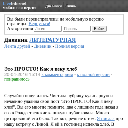
Live
Internet
Дневники
Личка
мобильная версия
Вы были перенаправлены на мобильную версию
страницы.
Вернуться!
Авторизация
Дневник
ЛИТЕРАТУРНАЯ
Лента друзей
-
Дневник
-
Полная версия
Это ПРОСТО! Как я пеку хлеб
20-04-2016 15:14
к комментариям
-
к полной версии
-
понравилось!
Случайно получилось. Чистила рубрику кулинарную и
нечаянно удалила свой пост "Это ПРОСТО! Как я пеку
хлеб". Вы его многие помните, два с лишним года назад я
его в Рождественские каникулы публиковала. Много
цитирований его было. Так вот, речь не о том.
Я писала
про
нашу встречу с Линой. Я ей в гостинец испекла хлеб. В