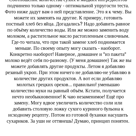
подчинено только одному - оптимальной упругости теста.
Фото ниже дадут вам о ней представление. Это я к чему. Вы
можете их заменять на другие. К примеру, готовить
постный хлеб без яйца. Догадались? Надо добавить равное
по объёму количество воды. Или же можно заменить воду
молоком, а растительное масло растопленным сливочным.
Где-то читала, что при такой замене хлеб поднимается
меньше. По своему опыту могу сказать - наоборот.
Конкретно наоборот! Наверное, домашнее и "из пакета"
молоко ведёт себя по-разному. (У меня домашнее) Так же вы
можете добавлять другие продукты. Летом я добавляю
резаный укроп. При этом ничего не добавляю-не убавляю в
количестве других продуктов. А вот если добавляю
молотых грецких орехов... правильно! уменьшаю
количество муки на равный объём. Кстати, получается
нечто необыкновенное! К чаю незаменимое! Ещё про
замену. Могу вдвое увеличить количество соли или
добавить столовую ложку сухого куриного бульона к
исходному рецепту. Потом из готовой буханки насушить
сухариков. За уши не оттянешь! Думаю, принцип понятен.