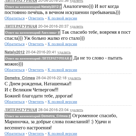
20-04-2016-20:36
удалить
ЛИТЕРАТУРНАЯ
Аналогично))) И вот когда
Ответ на комментарий Nataly2012
#
постоянно печёшь, в вечном искушении пребываешь)))
Обратиться
-
Ответить
-
К полной версии
20-04-2016-20:37
удалить
ЛИТЕРАТУРНАЯ
Так спасибо тебе, вовремя я пост
Ответ на комментарий Ангелина-
#
спасла))) Уж больно жалко его стало)))
Обратиться
-
Ответить
-
К полной версии
20-04-2016-20:41
удалить
Nataly2012
Да не то слово - пытать
Ответ на комментарий ЛИТЕРАТУРНАЯ
#
можно)))
Обратиться
-
Ответить
-
К полной версии
28-04-2016-22:18
удалить
Demetra_Crimea
С Днем рожденья, Наташенька!!
И с Великим Четвергом!!!
Божией благодати тебе, дорогая!
Обратиться
-
Ответить
-
К полной версии
28-04-2016-23:04
удалить
ЛИТЕРАТУРНАЯ
Огроменное спасибо,
Ответ на комментарий Demetra_Crimea
#
Мариночка, за добрые слова пожеланий! :) Удачи и
весеннего настроения!
Обратиться
-
Ответить
-
К полной версии