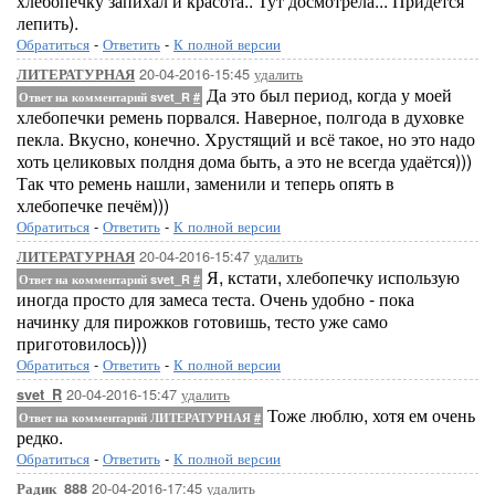
хлебопечку запихал и красота.. Тут досмотрела... Придется
лепить).
Обратиться
-
Ответить
-
К полной версии
20-04-2016-15:45
удалить
ЛИТЕРАТУРНАЯ
Да это был период, когда у моей
Ответ на комментарий svet_R
#
хлебопечки ремень порвался. Наверное, полгода в духовке
пекла. Вкусно, конечно. Хрустящий и всё такое, но это надо
хоть целиковых полдня дома быть, а это не всегда удаётся)))
Так что ремень нашли, заменили и теперь опять в
хлебопечке печём)))
Обратиться
-
Ответить
-
К полной версии
20-04-2016-15:47
удалить
ЛИТЕРАТУРНАЯ
Я, кстати, хлебопечку использую
Ответ на комментарий svet_R
#
иногда просто для замеса теста. Очень удобно - пока
начинку для пирожков готовишь, тесто уже само
приготовилось)))
Обратиться
-
Ответить
-
К полной версии
20-04-2016-15:47
удалить
svet_R
Тоже люблю, хотя ем очень
Ответ на комментарий ЛИТЕРАТУРНАЯ
#
редко.
Обратиться
-
Ответить
-
К полной версии
20-04-2016-17:45
удалить
Радик_888