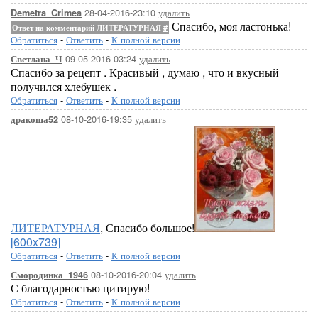
28-04-2016-23:10
удалить
Demetra_Crimea
Спасибо, моя ластонька!
Ответ на комментарий ЛИТЕРАТУРНАЯ
#
Обратиться
-
Ответить
-
К полной версии
09-05-2016-03:24
удалить
Светлана_Ч
Спасибо за рецепт . Красивый , думаю , что и вкусный
получился хлебушек .
Обратиться
-
Ответить
-
К полной версии
08-10-2016-19:35
удалить
дракоша52
ЛИТЕРАТУРНАЯ
, Спасибо большое!
[600x739]
Обратиться
-
Ответить
-
К полной версии
08-10-2016-20:04
удалить
Смородинка_1946
С благодарностью цитирую!
Обратиться
-
Ответить
-
К полной версии