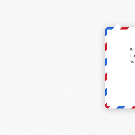
Ва
По
по