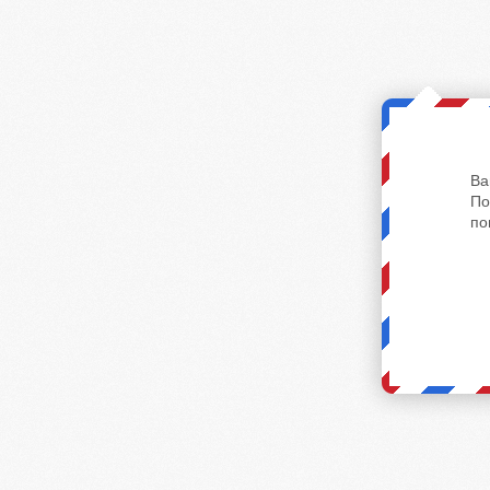
Ва
По
по