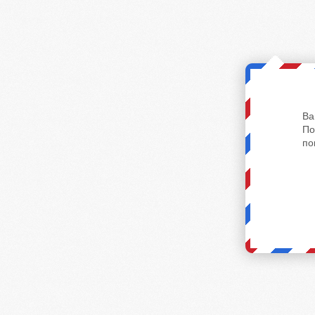
Ва
По
по