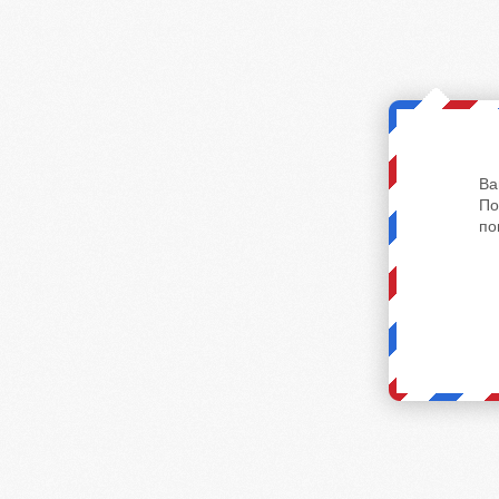
Ва
По
по