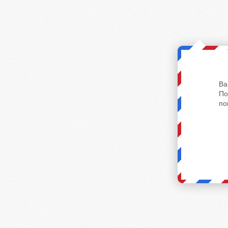
Ва
По
по