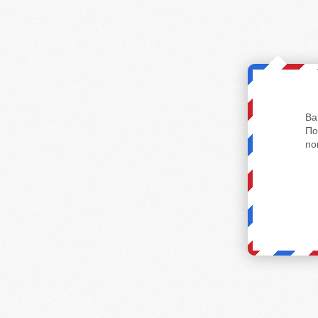
Ва
По
по