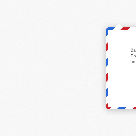
Ва
По
по