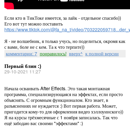
Если кто в ТикТоке имеется, за лайк - отдельное спасибо))
Его вот тут можно поставить
https://www.tiktok.com/@fa_na_t/video/703222059718...d
Я - не волшебник, я только учусь, но поделиться, окромя как
с вами, боле не с кем. Та к что терпите))
комментарии: 7
понравилось!
вверх^
к полной версии
Первый блин :)
29-10-2021 11:27
Начала осваивать After Effects. Это такая монтажная
программа, специализирующаяся на эффектах, если просто
объяснять. С огромным функционалом. Кто знает, в
разъяснениях не нуждается :) Вот первая работа. Может,
пригодится кому-то для оформления видео хэллоуинского))
Я на курсы трёхмесячные с 1 ноября записалась. Так что
ещё забодаю вас своими "эффектами" :)