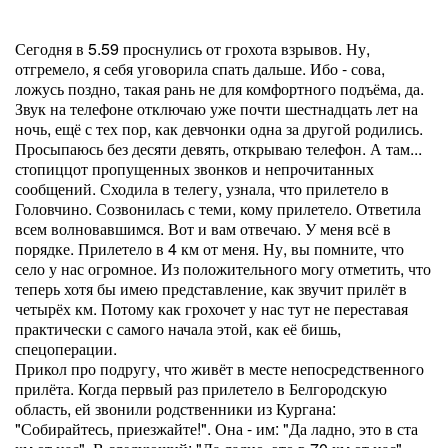
Сегодня в 5.59 проснулись от грохота взрывов. Ну,
отгремело, я себя уговорила спать дальше. Ибо - сова,
ложусь поздно, такая рань не для комфортного подъёма, да.
Звук на телефоне отключаю уже почти шестнадцать лет на
ночь, ещё с тех пор, как девчонки одна за другой родились.
Просыпаюсь без десяти девять, открываю телефон. А там...
стопиццот пропущенных звонков и непрочитанных
сообщений. Сходила в телегу, узнала, что прилетело в
Головчино. Созвонилась с теми, кому прилетело. Ответила
всем волновавшимся. Вот и вам отвечаю. У меня всё в
порядке. Прилетело в 4 км от меня. Ну, вы помните, что
село у нас огромное. Из положительного могу отметить, что
теперь хотя бы имею представление, как звучит прилёт в
четырёх км. Потому как грохочет у нас тут не переставая
практически с самого начала этой, как её бишь,
спецоперации.
Прикол про подругу, что живёт в месте непосредственного
прилёта. Когда первый раз прилетело в Белгородскую
область, ей звонили родственники из Кургана:
"Собирайтесь, приезжайте!". Она - им: "Да ладно, это в ста