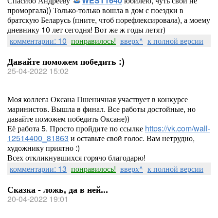
Спасибо Андрееву
WEST1640
юбилею, чуть свой не
проморгала)) Только-только вошла в дом с поездки в
братскую Беларусь (пните, чтоб порефлексировала), а моему
дневнику 10 лет сегодня! Вот же ж годы летят)
комментарии: 10
понравилось!
вверх^
к полной версии
Давайте поможем победить :)
25-04-2022 15:02
Моя коллега Оксана Пшеничная участвует в конкурсе
маринистов. Вышла в финал. Все работы достойные, но
давайте поможем победить Оксане))
Её работа 5. Просто пройдите по ссылке
https://vk.com/wall-
12514400_81863
и оставьте свой голос. Вам нетрудно,
художнику приятно :)
Всех откликнувшихся горячо благодарю!
комментарии: 13
понравилось!
вверх^
к полной версии
Сказка - ложь, да в ней...
20-04-2022 19:01