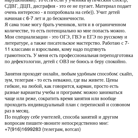
СДВГ, ДЦП, дисграфия - это ее не пугает. Материал подает
очень интересно - я попробовала на себе)). Учит детей
начиная с 6-7 лет и до бесконечности.
Я сама тоже могу брать учеников, хотя и в ограниченном
количестве, то есть потенциально ко мне попасть можно.
Мои специализации - это ОГЭ, ГВЭ и ЕГЭ по русскому и
литературе, а также писательское мастерство. Работаю с 7-
11 классами и взрослыми, кому надо подтянуть
грамотность. У меня есть профессиональная переподготовка
по дефектологии, детей с ОВЗ не боюсь и беру спокойно.
Занятия проходят онлайн, любым удобным способом: скайп,
зум, телеграм - то есть неважно, где вы живете. Цены
гибкие, на любой, как говорится, карман, просто есть
разные варианты учебы и программ: можно заниматься
чаще или реже, сократить время занятия или вообще
проходить индивидуальный план с перепиской и созвоном
раз в месяц.
По подбору себе учителей, способа занятий и другим
вопросам пишите-звоните непосредственно мне:
+7(916)1699283 (телеграм, вотсап)