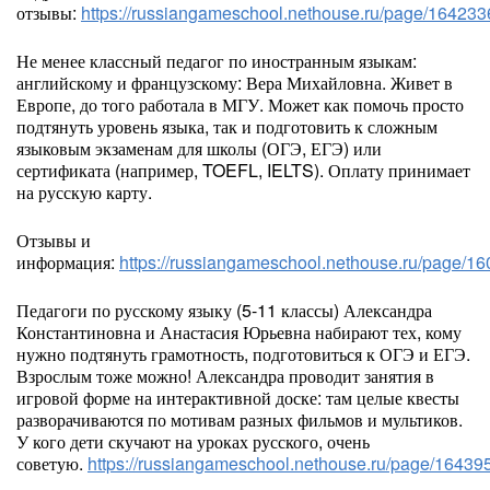
отзывы:
https://russiangameschool.nethouse.ru/page/164233
Не менее классный педагог по иностранным языкам:
английскому и французскому: Вера Михайловна. Живет в
Европе, до того работала в МГУ. Может как помочь просто
подтянуть уровень языка, так и подготовить к сложным
языковым экзаменам для школы (ОГЭ, ЕГЭ) или
сертификата (например, TOEFL, IELTS). Оплату принимает
на русскую карту.
Отзывы и
информация:
https://russiangameschool.nethouse.ru/page/1
Педагоги по русскому языку (5-11 классы) Александра
Константиновна и Анастасия Юрьевна набирают тех, кому
нужно подтянуть грамотность, подготовиться к ОГЭ и ЕГЭ.
Взрослым тоже можно! Александра проводит занятия в
игровой форме на интерактивной доске: там целые квесты
разворачиваются по мотивам разных фильмов и мультиков.
У кого дети скучают на уроках русского, очень
советую.
https://russiangameschool.nethouse.ru/page/16439