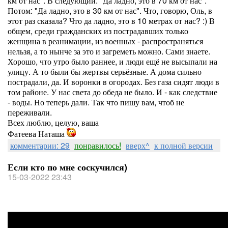
км от нас". В следующий: "Да ладно, это в 70 км от нас".
Потом: "Да ладно, это в 30 км от нас". Что, говорю, Оль, в
этот раз сказала? Что да ладно, это в 10 метрах от нас? :) В
общем, среди гражданских из пострадавших только
женщина в реанимации, из военных - распространяться
нельзя, а то нынче за это и загреметь можно. Сами знаете.
Хорошо, что утро было раннее, и люди ещё не высыпали на
улицу. А то были бы жертвы серьёзные. А дома сильно
пострадали, да. И воронки в огородах. Без газа сидят люди в
том районе. У нас света до обеда не было. И - как следствие
- воды. Но теперь дали. Так что пишу вам, чтоб не
переживали.
Всех люблю, целую, ваша
Фатеева Наташа
комментарии: 29
понравилось!
вверх^
к полной версии
Если кто по мне соскучился)
15-03-2022 23:43