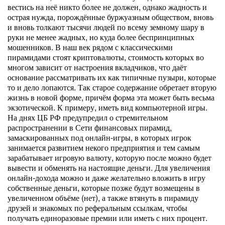
вестись на неё никто более не должен, однако жадность и
острая нужда, порождённые буржуазным обществом, вновь
и вновь толкают тысячи людей по всему земному шару в
руки не менее жадных, но куда более беспринципных
мошенников. В наш век рядом с классическими
пирамидами стоят криптовалюты, стоимость которых во
многом зависит от настроения вкладчиков, что даёт
основание рассматривать их как типичные пузыри, которые
то и дело лопаются. Так старое содержание обретает вторую
жизнь в новой форме, причём форма эта может быть весьма
экзотической. К примеру, иметь вид компьютерной игры.
На днях ЦБ РФ предупредил о стремительном
распространении в Сети финансовых пирамид,
замаскированных под онлайн-игры, в которых игрок
занимается развитием некого предприятия и тем самым
зарабатывает игровую валюту, которую после можно будет
вывести и обменять на настоящие деньги. Для увеличения
онлайн-дохода можно и даже желательно вложить в игру
собственные деньги, которые позже будут возмещены в
увеличенном объёме (нет), а также втянуть в пирамиду
друзей и знакомых по реферальным ссылкам, чтобы
получать единоразовые премии или иметь с них процент.