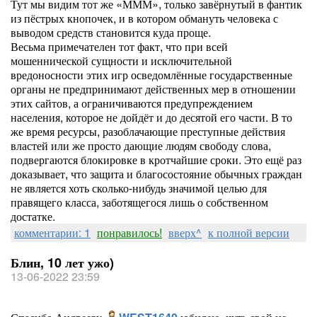
Тут мы видим тот же «МММ», только завёрнутый в фантик
из пёстрых кнопочек, и в котором обмануть человека с
выводом средств становится куда проще.
Весьма примечателен тот факт, что при всей
мошеннической сущности и исключительной
вредоносности этих игр осведомлённые государственные
органы не предпринимают действенных мер в отношении
этих сайтов, а ограничиваются предупреждением
населения, которое не дойдёт и до десятой его части. В то
же время ресурсы, разоблачающие преступные действия
властей или же просто дающие людям свободу слова,
подвергаются блокировке в кротчайшие сроки. Это ещё раз
доказывает, что защита и благосостояние обычных граждан
не является хоть сколько-нибудь значимой целью для
правящего класса, заботящегося лишь о собственном
достатке.
комментарии: 1
понравилось!
вверх^
к полной версии
Блин, 10 лет ужо)
13-06-2022 23:59