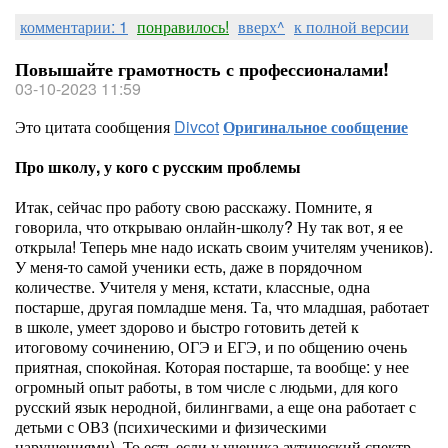
комментарии: 1
понравилось!
вверх^
к полной версии
Повышайте грамотность с профессионалами!
03-10-2023 11:59
Это цитата сообщения
Divcot
Оригинальное сообщение
Про школу, у кого с русским проблемы
Итак, сейчас про работу свою расскажу. Помните, я
говорила, что открываю онлайн-школу? Ну так вот, я ее
открыла! Теперь мне надо искать своим учителям учеников).
У меня-то самой ученики есть, даже в порядочном
количестве. Учителя у меня, кстати, классные, одна
постарше, другая помладше меня. Та, что младшая, работает
в школе, умеет здорово и быстро готовить детей к
итоговому сочинению, ОГЭ и ЕГЭ, и по общению очень
приятная, спокойная. Которая постарше, та вообще: у нее
огромный опыт работы, в том числе с людьми, для кого
русский язык неродной, билингвами, а еще она работает с
детьми с ОВЗ (психическими и физическими
нарушениями). То есть если у ученика аутический спектр,