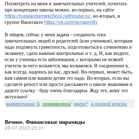
Посмотреть на меня и замечательных учителей, почитать
про концепцию школы можно, во-первых, на сайте
https://russiangameschool.nethouse.ru/
, во-вторых, в
группе Вконтакте
https://vk.com/scnaprotiv
В общем, сейчас у меня задача - соединить этих
замечательных людей и родителей (или учеников), которым
надо подтянуть грамотность, подготовиться к сочинению и
экзамену, сдать важные контрольные и т. д. И, как видите,
если у ученика есть заболевания, с которыми не всякий
учитель за него возьмется, мы возьмемся. В соединении я,
как всегда, надеюсь на вас, друзья). Во-первых, может быть,
вам самим или вашим детям это надо. Во-вторых, если вы
сделаете репост или просто расскажете о школе знакомым и
дадите ссылку - буду очень благодарна. Жду тех, кому это
актуально!
комментарии: 0
понравилось!
вверх^
к полной версии
Вечное. Финансовые пирамиды
28-07-2023 23:31