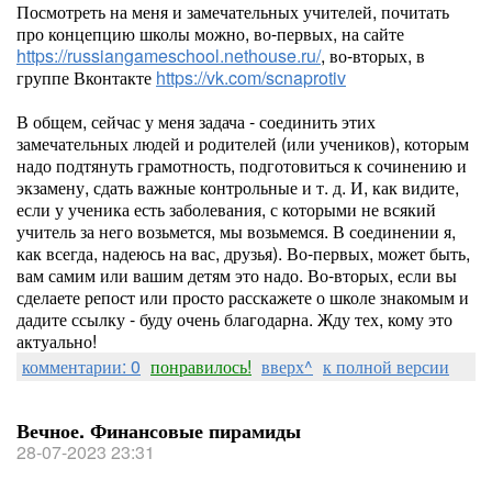
Посмотреть на меня и замечательных учителей, почитать
про концепцию школы можно, во-первых, на сайте
https://russiangameschool.nethouse.ru/
, во-вторых, в
группе Вконтакте
https://vk.com/scnaprotiv
В общем, сейчас у меня задача - соединить этих
замечательных людей и родителей (или учеников), которым
надо подтянуть грамотность, подготовиться к сочинению и
экзамену, сдать важные контрольные и т. д. И, как видите,
если у ученика есть заболевания, с которыми не всякий
учитель за него возьмется, мы возьмемся. В соединении я,
как всегда, надеюсь на вас, друзья). Во-первых, может быть,
вам самим или вашим детям это надо. Во-вторых, если вы
сделаете репост или просто расскажете о школе знакомым и
дадите ссылку - буду очень благодарна. Жду тех, кому это
актуально!
комментарии: 0
понравилось!
вверх^
к полной версии
Вечное. Финансовые пирамиды
28-07-2023 23:31