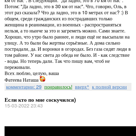
км от нас". В следующий: "Да ладно, это в 70 км от нас".
Потом: "Да ладно, это в 30 км от нас". Что, говорю, Оль, в
этот раз сказала? Что да ладно, это в 10 метрах от нас? :) В
общем, среди гражданских из пострадавших только
женщина в реанимации, из военных - распространяться
нельзя, а то нынче за это и загреметь можно. Сами знаете.
Хорошо, что утро было раннее, и люди ещё не высыпали на
улицу. А то были бы жертвы серьёзные. А дома сильно
пострадали, да. И воронки в огородах. Без газа сидят люди в
том районе. У нас света до обеда не было. И - как следствие
- воды. Но теперь дали. Так что пишу вам, чтоб не
переживали.
Всех люблю, целую, ваша
Фатеева Наташа
комментарии: 29
понравилось!
вверх^
к полной версии
Если кто по мне соскучился)
15-03-2022 23:43