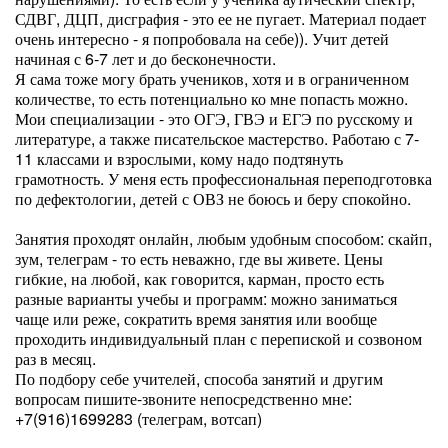
СДВГ, ДЦП, дисграфия - это ее не пугает. Материал подает
очень интересно - я попробовала на себе)). Учит детей
начиная с 6-7 лет и до бесконечности.
Я сама тоже могу брать учеников, хотя и в ограниченном
количестве, то есть потенциально ко мне попасть можно.
Мои специализации - это ОГЭ, ГВЭ и ЕГЭ по русскому и
литературе, а также писательское мастерство. Работаю с 7-
11 классами и взрослыми, кому надо подтянуть
грамотность. У меня есть профессиональная переподготовка
по дефектологии, детей с ОВЗ не боюсь и беру спокойно.
Занятия проходят онлайн, любым удобным способом: скайп,
зум, телеграм - то есть неважно, где вы живете. Цены
гибкие, на любой, как говорится, карман, просто есть
разные варианты учебы и программ: можно заниматься
чаще или реже, сократить время занятия или вообще
проходить индивидуальный план с перепиской и созвоном
раз в месяц.
По подбору себе учителей, способа занятий и другим
вопросам пишите-звоните непосредственно мне:
+7(916)1699283 (телеграм, вотсап)