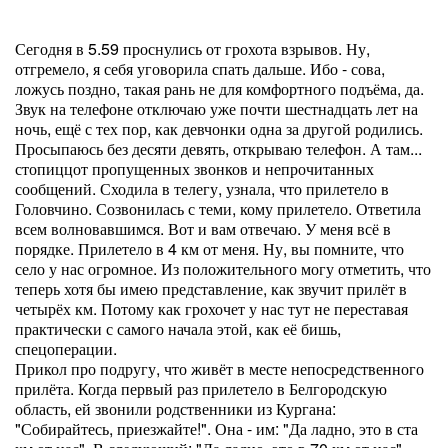
Сегодня в 5.59 проснулись от грохота взрывов. Ну,
отгремело, я себя уговорила спать дальше. Ибо - сова,
ложусь поздно, такая рань не для комфортного подъёма, да.
Звук на телефоне отключаю уже почти шестнадцать лет на
ночь, ещё с тех пор, как девчонки одна за другой родились.
Просыпаюсь без десяти девять, открываю телефон. А там...
стопиццот пропущенных звонков и непрочитанных
сообщений. Сходила в телегу, узнала, что прилетело в
Головчино. Созвонилась с теми, кому прилетело. Ответила
всем волновавшимся. Вот и вам отвечаю. У меня всё в
порядке. Прилетело в 4 км от меня. Ну, вы помните, что
село у нас огромное. Из положительного могу отметить, что
теперь хотя бы имею представление, как звучит прилёт в
четырёх км. Потому как грохочет у нас тут не переставая
практически с самого начала этой, как её бишь,
спецоперации.
Прикол про подругу, что живёт в месте непосредственного
прилёта. Когда первый раз прилетело в Белгородскую
область, ей звонили родственники из Кургана:
"Собирайтесь, приезжайте!". Она - им: "Да ладно, это в ста