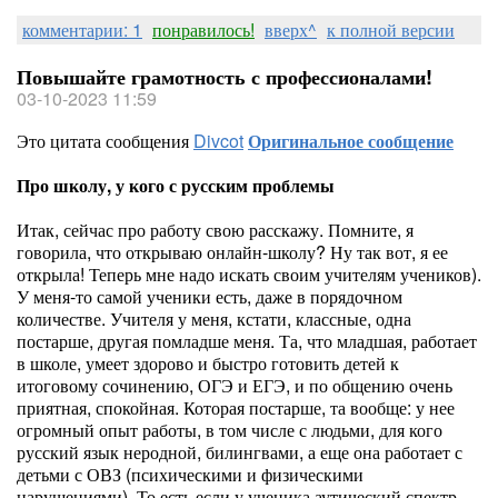
комментарии: 1
понравилось!
вверх^
к полной версии
Повышайте грамотность с профессионалами!
03-10-2023 11:59
Это цитата сообщения
Divcot
Оригинальное сообщение
Про школу, у кого с русским проблемы
Итак, сейчас про работу свою расскажу. Помните, я
говорила, что открываю онлайн-школу? Ну так вот, я ее
открыла! Теперь мне надо искать своим учителям учеников).
У меня-то самой ученики есть, даже в порядочном
количестве. Учителя у меня, кстати, классные, одна
постарше, другая помладше меня. Та, что младшая, работает
в школе, умеет здорово и быстро готовить детей к
итоговому сочинению, ОГЭ и ЕГЭ, и по общению очень
приятная, спокойная. Которая постарше, та вообще: у нее
огромный опыт работы, в том числе с людьми, для кого
русский язык неродной, билингвами, а еще она работает с
детьми с ОВЗ (психическими и физическими
нарушениями). То есть если у ученика аутический спектр,