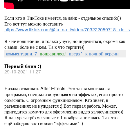
Если кто в ТикТоке имеется, за лайк - отдельное спасибо))
Его вот тут можно поставить
https://www.tiktok.com/@fa_na_t/video/703222059718...d
Я - не волшебник, я только учусь, но поделиться, окромя как
с вами, боле не с кем. Та к что терпите))
комментарии: 7
понравилось!
вверх^
к полной версии
Первый блин :)
29-10-2021 11:27
Начала осваивать After Effects. Это такая монтажная
программа, специализирующаяся на эффектах, если просто
объяснять. С огромным функционалом. Кто знает, в
разъяснениях не нуждается :) Вот первая работа. Может,
пригодится кому-то для оформления видео хэллоуинского))
Я на курсы трёхмесячные с 1 ноября записалась. Так что
ещё забодаю вас своими "эффектами" :)