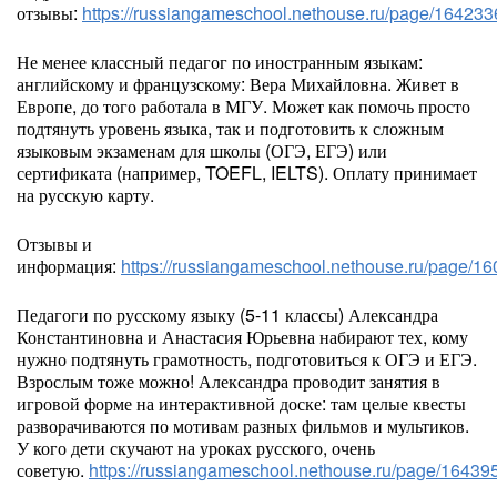
отзывы:
https://russiangameschool.nethouse.ru/page/164233
Не менее классный педагог по иностранным языкам:
английскому и французскому: Вера Михайловна. Живет в
Европе, до того работала в МГУ. Может как помочь просто
подтянуть уровень языка, так и подготовить к сложным
языковым экзаменам для школы (ОГЭ, ЕГЭ) или
сертификата (например, TOEFL, IELTS). Оплату принимает
на русскую карту.
Отзывы и
информация:
https://russiangameschool.nethouse.ru/page/1
Педагоги по русскому языку (5-11 классы) Александра
Константиновна и Анастасия Юрьевна набирают тех, кому
нужно подтянуть грамотность, подготовиться к ОГЭ и ЕГЭ.
Взрослым тоже можно! Александра проводит занятия в
игровой форме на интерактивной доске: там целые квесты
разворачиваются по мотивам разных фильмов и мультиков.
У кого дети скучают на уроках русского, очень
советую.
https://russiangameschool.nethouse.ru/page/16439