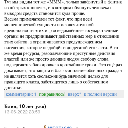
Тут мы видим тот же «МММ», только завёрнутый в фантик
из пёстрых кнопочек, и в котором обмануть человека с
выводом средств становится куда проще.
Весьма примечателен тот факт, что при всей
мошеннической сущности и исключительной
вредоносности этих игр осведомлённые государственные
органы не предпринимают действенных мер в отношении
этих сайтов, а ограничиваются предупреждением
населения, которое не дойдёт и до десятой его части. В то
же время ресурсы, разоблачающие преступные действия
властей или же просто дающие людям свободу слова,
подвергаются блокировке в кротчайшие сроки. Это ещё раз
доказывает, что защита и благосостояние обычных граждан
не является хоть сколько-нибудь значимой целью для
правящего класса, заботящегося лишь о собственном
достатке.
комментарии: 1
понравилось!
вверх^
к полной версии
Блин, 10 лет ужо)
13-06-2022 23:59