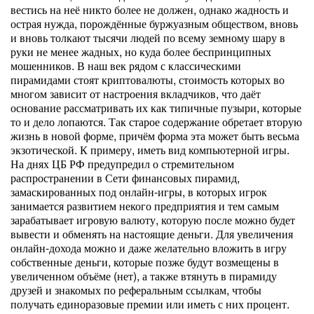
вестись на неё никто более не должен, однако жадность и
острая нужда, порождённые буржуазным обществом, вновь
и вновь толкают тысячи людей по всему земному шару в
руки не менее жадных, но куда более беспринципных
мошенников. В наш век рядом с классическими
пирамидами стоят криптовалюты, стоимость которых во
многом зависит от настроения вкладчиков, что даёт
основание рассматривать их как типичные пузыри, которые
то и дело лопаются. Так старое содержание обретает вторую
жизнь в новой форме, причём форма эта может быть весьма
экзотической. К примеру, иметь вид компьютерной игры.
На днях ЦБ РФ предупредил о стремительном
распространении в Сети финансовых пирамид,
замаскированных под онлайн-игры, в которых игрок
занимается развитием некого предприятия и тем самым
зарабатывает игровую валюту, которую после можно будет
вывести и обменять на настоящие деньги. Для увеличения
онлайн-дохода можно и даже желательно вложить в игру
собственные деньги, которые позже будут возмещены в
увеличенном объёме (нет), а также втянуть в пирамиду
друзей и знакомых по реферальным ссылкам, чтобы
получать единоразовые премии или иметь с них процент.