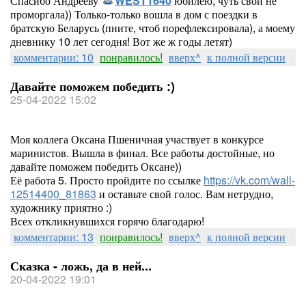
Спасибо Андрееву
WEST1640
юбилею, чуть свой не
проморгала)) Только-только вошла в дом с поездки в
братскую Беларусь (пните, чтоб порефлексировала), а моему
дневнику 10 лет сегодня! Вот же ж годы летят)
комментарии: 10
понравилось!
вверх^
к полной версии
Давайте поможем победить :)
25-04-2022 15:02
Моя коллега Оксана Пшеничная участвует в конкурсе
маринистов. Вышла в финал. Все работы достойные, но
давайте поможем победить Оксане))
Её работа 5. Просто пройдите по ссылке
https://vk.com/wall-
12514400_81863
и оставьте свой голос. Вам нетрудно,
художнику приятно :)
Всех откликнувшихся горячо благодарю!
комментарии: 13
понравилось!
вверх^
к полной версии
Сказка - ложь, да в ней...
20-04-2022 19:01