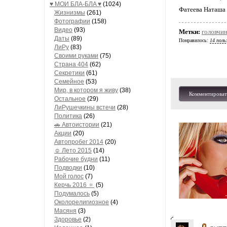
♥ МОИ БЛA-БЛA ♥
(1024)
Фатеева Наташа
Жизнизмы
(261)
Фотографии
(158)
Видео
(93)
Метки:
головчи
Даты
(89)
Понравилось:
14 поль
ЛиРу
(83)
Своими руками
(75)
Страна 404
(62)
Секретики
(61)
Семейное
(53)
Мир, в котором я живу
(38)
Комментироват
Остальное
(29)
ЛиРушечкины встечи
(28)
Политика
(26)
🚗 Автоистории
(21)
Акции
(20)
Автопробег 2014
(20)
☺ Лето 2015
(14)
Рабочие будни
(11)
Подводки
(10)
Мой голос
(7)
Керчь 2016 🔅
(5)
Подумалось
(5)
Околорелигиозное
(4)
Масяня
(3)
Здоровье
(2)