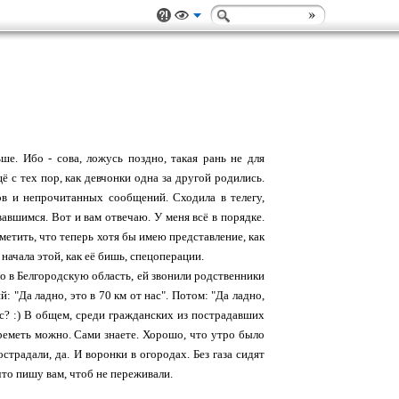
ьше. Ибо - сова, ложусь поздно, такая рань не для
 с тех пор, как девчонки одна за другой родились.
ов и непрочитанных сообщений. Сходила в телегу,
вавшимся. Вот и вам отвечаю. У меня всё в порядке.
тметить, что теперь хотя бы имею представление, как
 начала этой, как её бишь, спецоперации.
ло в Белгородскую область, ей звонили родственники
й: "Да ладно, это в 70 км от нас". Потом: "Да ладно,
 нас? :) В общем, среди гражданских из пострадавших
греметь можно. Сами знаете. Хорошо, что утро было
традали, да. И воронки в огородах. Без газа сидят
 что пишу вам, чтоб не переживали.