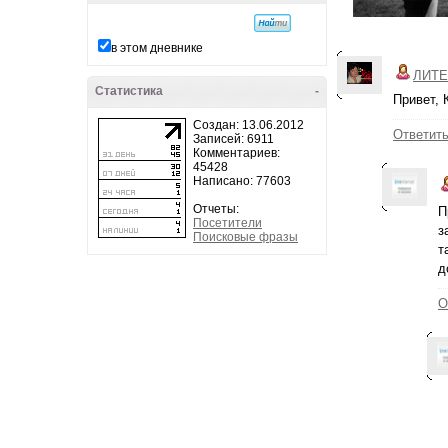
в этом дневнике
ЛИТЕ
Статистика
-
Привет, 
Создан: 13.06.2012
Ответит
Записей: 6911
Комментариев:
45428
Написано: 77603
Отчеты:
П
Посетители
з
Поисковые фразы
т
д
О