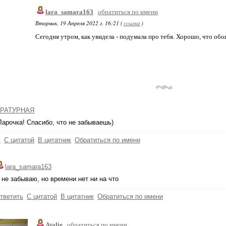
lara_samara163
обратиться по имени
Вторник, 19 Апреля 2022 г. 16:21 (
ссылка
)
Сегодня утром, как увидела - подумала про тебя. Хорошо, что обо
РАТУРНАЯ
Ларочка! Спасибо, что не забываешь)
ь
С цитатой
В цитатник
Обратиться по имени
lara_samara163
 не забываю, но времени нет ни на что
тветить
С цитатой
В цитатник
Обратиться по имени
Atalie
обратиться по имени