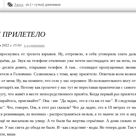
Авось
из (+ сутки) дневников
М ПРИЛЕТЕЛО
я 2022 г. 15:03
+ в цитатник
проснулись от грохота взрывов. Ну, отгремело, я себя уговорила спать дал
ъёма, да. Звук на телефоне отключаю уже почти шестнадцать лет на ночь, ещё
 десяти девять, открываю телефон. А там... стопиццот пропущенных звонк
летело в Головчино. Созвонилась с теми, кому прилетело. Ответила всем волно
 от меня. Ну, вы помните, что село у нас огромное. Из положительного могу о
четырёх км. Потому как грохочет у нас тут не переставая практически с самого
угу, что живёт в месте непосредственного прилёта. Когда первый раз прилете
ирайтесь, приезжайте!". Она - им: "Да ладно, это в ста км от нас". В следующи
ас". Что, говорю, Оль, в этот раз сказала? Что да ладно, это в 10 метрах от
в реанимации, из военных - распространяться нельзя, а то нынче за это и за
ещё не высыпали на улицу. А то были бы жертвы серьёзные. А дома сильно пос
е. У нас света до обеда не было. И - как следствие - воды. Но теперь дали. Так
лую, ваша