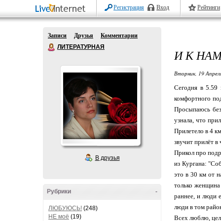
Регистрация
Вход
Рейтинги
Записи
Друзья
Комментарии
ЛИТЕРАТУРНАЯ
И К НА
Вторник, 19 Апрел
Сегодня в 5.59 
комфортного под
Просыпаюсь без
узнала, что при
Прилетело в 4 км
звучит прилёт в 
Прикол про подр
В друзья
из Кургана: "Соб
это в 30 км от н
только женщина 
Рубрики
-
раннее, и люди 
люди в том район
ЛЮБУЮСЬ!
(248)
НЕ моё
(19)
Всех люблю, це