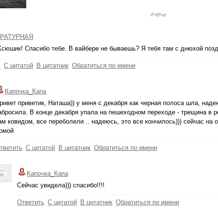
РАТУРНАЯ
Ксюшик! Спасибо тебе. В вайбере не бываешь? Я тебя там с днюхой поз
ь
С цитатой
В цитатник
Обратиться по имени
Капочка_Капа
ривет приветик, Наташа)) у меня с декабря как черная полоса шла, наде
абросила. В конце декабря упала на пешеходном переходе - трещина в р
ам ковидом, все переболели .. надеюсь, это все кончилось))) сейчас на 
омой
тветить
С цитатой
В цитатник
Обратиться по имени
Капочка_Капа
Сейчас увидела))) спасибо!!!!
Ответить
С цитатой
В цитатник
Обратиться по имени