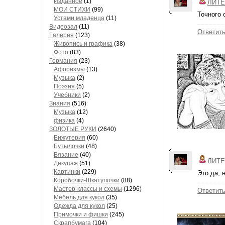
Изданное
(1)
ЛИТЕ
МОИ СТИХИ
(99)
Точного 
Устами младенца
(11)
Видеозал
(11)
Ответит
Гaлерея
(123)
Живопись и грaфикa
(38)
Фото
(83)
Гермaния
(23)
Aфоризмы
(13)
Музыкa
(2)
Поэзия
(5)
Учебники
(2)
Знания
(516)
Музыкa
(12)
физика
(4)
ЗОЛОТЫЕ РУКИ
(2640)
Бижутерия
(60)
Бутылочки
(48)
Вязaние
(40)
ЛИТЕ
Декупaж
(51)
Кaртинки
(229)
Это да, н
Коробочки-Шкатулочки
(88)
Мастер-классы и схемы
(1296)
Ответит
Мебель для кукол
(35)
Одеждa для кукол
(25)
Примочки и фишки
(245)
Скрaпбумaгa
(104)