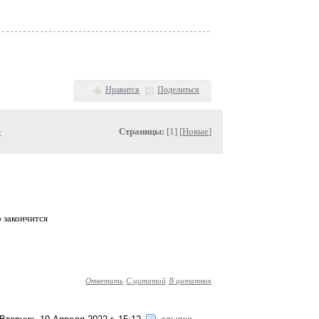
Нравится
Поделиться
»
Страницы:
[1] [
Новые
]
о закончится
Ответить
С цитатой
В цитатник