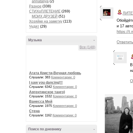
annataliya
(2)
Разное
(338)
СТИХоПЛЕТЕНИЕ
(269)
ЛИТЕ
МОИХ ДРУЗЕЙ
(51)
Обойдётс
Хозяйке на заметку
(113)
и 17 авт
Чудят
(29)
https://t
Музыка
-
Ответит
Все (148)
В
н
Агата Кристи-Вечная любовь
Слушали: 383
Комментарии: 0
О
I saw you dancing!!!
Слушали: 6342
Комментарии: 0
Аргентинское танго)
Слушали: 1532
Комментарии: 0
Ванесса Мей
Слушали: 1975
Комментарии: 0
Стена
Слушали: 1162
Комментарии: 0
Поиск по дневнику
-