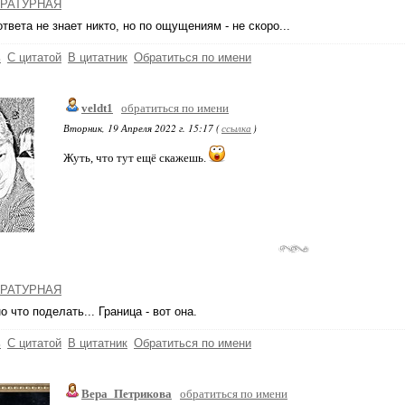
РАТУРНАЯ
ответа не знает никто, но по ощущениям - не скоро...
ь
С цитатой
В цитатник
Обратиться по имени
veldt1
обратиться по имени
Вторник, 19 Апреля 2022 г. 15:17 (
ссылка
)
Жуть, что тут ещё скажешь.
РАТУРНАЯ
о что поделать... Граница - вот она.
ь
С цитатой
В цитатник
Обратиться по имени
Вера_Петрикова
обратиться по имени