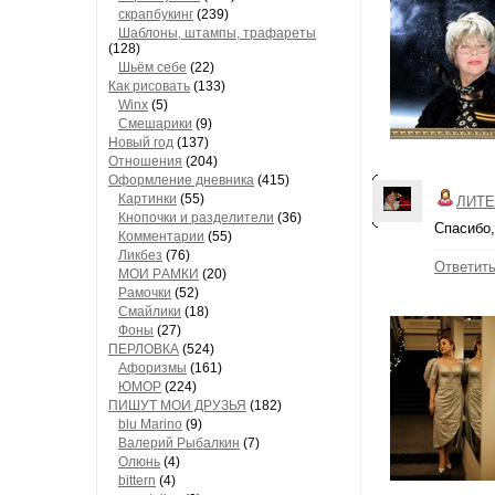
скрапбукинг
(239)
Шaблоны, штaмпы, трaфaреты
(128)
Шьём себе
(22)
Как рисовать
(133)
Winx
(5)
Смешарики
(9)
Новый год
(137)
Отношения
(204)
Оформление дневника
(415)
Кaртинки
(55)
ЛИТЕ
Кнопочки и рaзделители
(36)
Спасибо,
Комментaрии
(55)
Ликбез
(76)
Ответит
МОИ РAМКИ
(20)
Рaмочки
(52)
Смaйлики
(18)
Фоны
(27)
ПЕРЛОВКА
(524)
Aфоризмы
(161)
ЮМОР
(224)
ПИШУТ МОИ ДРУЗЬЯ
(182)
blu Marino
(9)
Валерий Рыбалкин
(7)
Олюнь
(4)
bittern
(4)