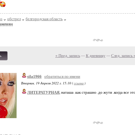
но
обстрел
белгородская область
зователям
« Пред. запись
—
К дневнику
—
След. запись 
ь
sila1966
обратиться по имени
Вторник, 19 Апреля 2022 г. 15:10 (
ссылка
)
ЛИТЕРАТУРНАЯ
, наташа .как страшно .до жути .когда все эт