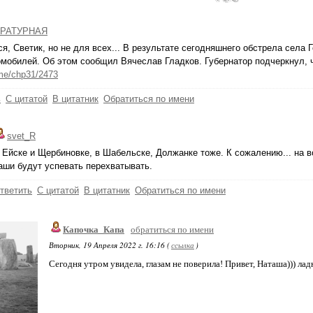
РАТУРНАЯ
я, Светик, но не для всех... В результате сегодняшнего обстрела села
омобилей. Об этом сообщил Вячеслав Гладков. Губернатор подчеркнул, ч
.me/chp31/2473
ь
С цитатой
В цитатник
Обратиться по имени
svet_R
 Ейске и Щербиновке, в Шабельске, Должанке тоже. К сожалению... на в
аши будут успевать перехватывать.
тветить
С цитатой
В цитатник
Обратиться по имени
Капочка_Капа
обратиться по имени
Вторник, 19 Апреля 2022 г. 16:16 (
ссылка
)
Сегодня утром увидела, глазам не поверила! Привет, Наташа))) лад