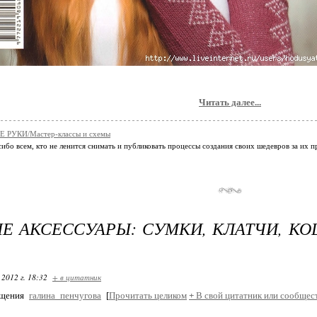
Читать далее...
 РУКИ/Мастер-классы и схемы
ибо всем, кто не ленится снимать и публиковать процессы создания своих шедевров за их 
Е АКСЕССУАРЫ: СУМКИ, КЛАТЧИ, КО
 2012 г. 18:32
+ в цитатник
бщения
галина_пенчугова
[
Прочитать целиком
+
В свой цитатник или сообщес