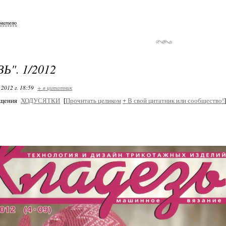
ователю
Ь". 1/2012
 2012 г. 18:59
+ в цитатник
бщения
ХОДУСЯТКИ
[
Прочитать целиком
+
В свой цитатник или сообщество!
]