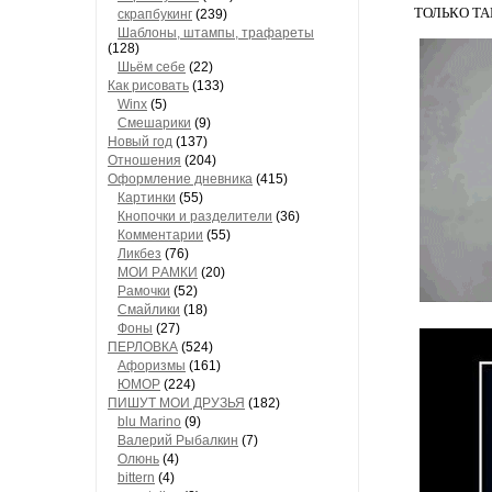
ТОЛЬКО Т
скрапбукинг
(239)
Шaблоны, штaмпы, трaфaреты
(128)
Шьём себе
(22)
Как рисовать
(133)
Winx
(5)
Смешарики
(9)
Новый год
(137)
Отношения
(204)
Оформление дневника
(415)
Кaртинки
(55)
Кнопочки и рaзделители
(36)
Комментaрии
(55)
Ликбез
(76)
МОИ РAМКИ
(20)
Рaмочки
(52)
Смaйлики
(18)
Фоны
(27)
ПЕРЛОВКА
(524)
Aфоризмы
(161)
ЮМОР
(224)
ПИШУТ МОИ ДРУЗЬЯ
(182)
blu Marino
(9)
Валерий Рыбалкин
(7)
Олюнь
(4)
bittern
(4)