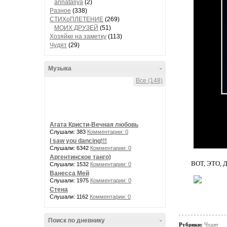
annataliya
(2)
Разное
(338)
СТИХоПЛЕТЕНИЕ
(269)
МОИХ ДРУЗЕЙ
(51)
Хозяйке на заметку
(113)
Чудят
(29)
Музыка
-
Все (148)
Агата Кристи-Вечная любовь
Слушали: 383
Комментарии: 0
I saw you dancing!!!
Слушали: 6342
Комментарии: 0
Аргентинское танго)
ВОТ, ЭТО, ДА.
Слушали: 1532
Комментарии: 0
Ванесса Мей
Слушали: 1975
Комментарии: 0
Стена
Слушали: 1162
Комментарии: 0
Поиск по дневнику
-
Рубрики:
Чудят