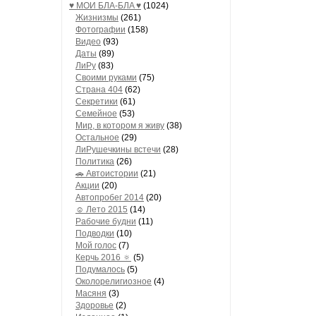
♥ МОИ БЛA-БЛA ♥
(1024)
Жизнизмы
(261)
Фотографии
(158)
Видео
(93)
Даты
(89)
ЛиРу
(83)
Своими руками
(75)
Страна 404
(62)
Секретики
(61)
Семейное
(53)
Мир, в котором я живу
(38)
Остальное
(29)
ЛиРушечкины встечи
(28)
Политика
(26)
🚗 Автоистории
(21)
Акции
(20)
Автопробег 2014
(20)
☺ Лето 2015
(14)
Рабочие будни
(11)
Подводки
(10)
Мой голос
(7)
Керчь 2016 🔅
(5)
Подумалось
(5)
Околорелигиозное
(4)
Масяня
(3)
Здоровье
(2)