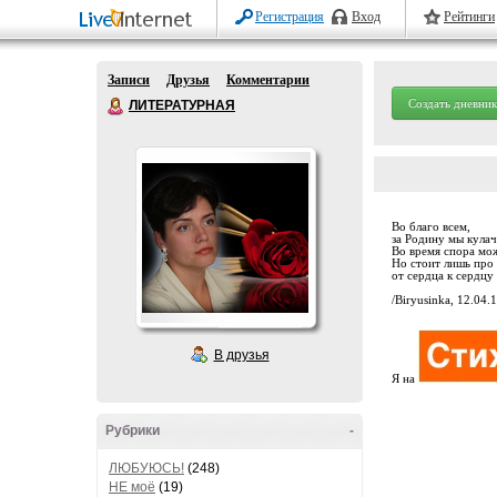
Регистрация
Вход
Рейтинги
Записи
Друзья
Комментарии
Создать дневник
ЛИТЕРАТУРНАЯ
Во благо всем,
за Родину мы кула
Во время спора мо
Но стоит лишь про 
от сердца к сердцу 
/Biryusinka, 12.04.1
В друзья
Я на
Рубрики
-
ЛЮБУЮСЬ!
(248)
НЕ моё
(19)