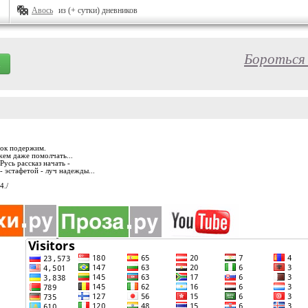
Авось
из (+ сутки) дневников
Бороться 
чок подержим.
жем даже помолчать...
Русь рассказ начать -
- эстафетой - луч надежды...
4./