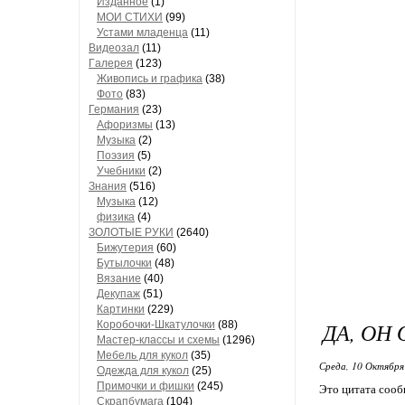
Изданное
(1)
МОИ СТИХИ
(99)
Устами младенца
(11)
Видеозал
(11)
Гaлерея
(123)
Живопись и грaфикa
(38)
Фото
(83)
Гермaния
(23)
Aфоризмы
(13)
Музыкa
(2)
Поэзия
(5)
Учебники
(2)
Знания
(516)
Музыкa
(12)
физика
(4)
ЗОЛОТЫЕ РУКИ
(2640)
Бижутерия
(60)
Бутылочки
(48)
Вязaние
(40)
Декупaж
(51)
Кaртинки
(229)
ДА, ОН
Коробочки-Шкатулочки
(88)
Мастер-классы и схемы
(1296)
Мебель для кукол
(35)
Среда, 10 Октября
Одеждa для кукол
(25)
Примочки и фишки
(245)
Это цитата соо
Скрaпбумaгa
(104)