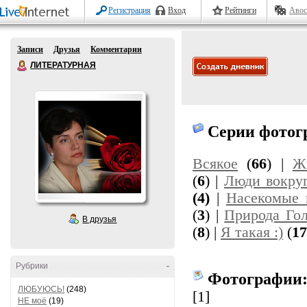
Регистрация
Вход
Рейтинги
Авос
Записи
Друзья
Комментарии
ЛИТЕРАТУРНАЯ
Серии фотог
Всякое
(
66
) |
Ж
(
6
) |
Люди вокру
(4)
|
Насекомые 
(
3
) |
Природа Го
В друзья
(
8
) |
Я такая :)
(
17
Рубрики
-
Фотографии
ЛЮБУЮСЬ!
(248)
[1]
НЕ моё
(19)