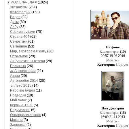
♥ МОИ БЛA-БЛA ♥
(1024)
Жизнизмы
(261)
Фотографии
(158)
Видео
(93)
Даты
(89)
ЛиРу
(83)
Своими руками
(75)
Страна 404
(62)
Секретики
(61)
Семейное
(53)
На фоне
Мир, в котором я живу
(38)
Комментарии
(10)
20:57 19.06.2016
Остальное
(29)
Мой сын
ЛиРушечкины встечи
(28)
Категория:
Портрет
Политика
(26)
🚗 Автоистории
(21)
Акции
(20)
Автопробег 2014
(20)
☺ Лето 2015
(14)
Рабочие будни
(11)
Подводки
(10)
Мой голос
(7)
Керчь 2016 🔅
(5)
Два Дмитрия
Подумалось
(5)
Комментарии
(18)
Околорелигиозное
(4)
16:09 21.11.2013
Масяня
(3)
Мой сын
Здоровье
(2)
Категория:
Портрет