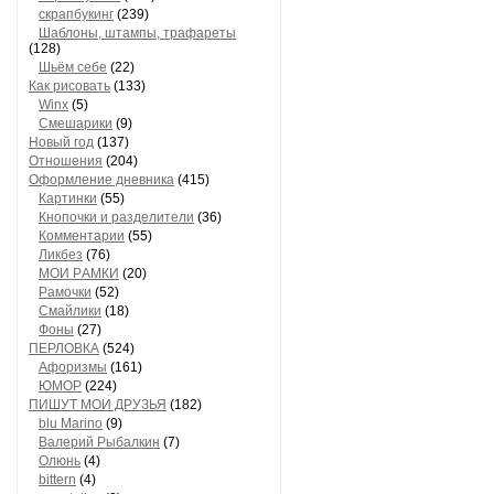
скрапбукинг
(239)
Шaблоны, штaмпы, трaфaреты
(128)
Шьём себе
(22)
Как рисовать
(133)
Winx
(5)
Смешарики
(9)
Новый год
(137)
Отношения
(204)
Оформление дневника
(415)
Кaртинки
(55)
Кнопочки и рaзделители
(36)
Комментaрии
(55)
Ликбез
(76)
МОИ РAМКИ
(20)
Рaмочки
(52)
Смaйлики
(18)
Фоны
(27)
ПЕРЛОВКА
(524)
Aфоризмы
(161)
ЮМОР
(224)
ПИШУТ МОИ ДРУЗЬЯ
(182)
blu Marino
(9)
Валерий Рыбалкин
(7)
Олюнь
(4)
bittern
(4)