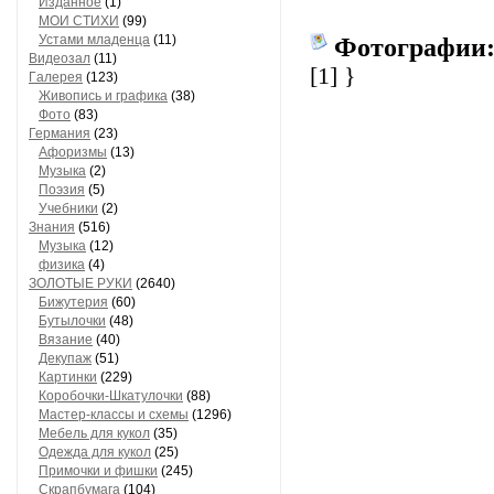
Изданное
(1)
МОИ СТИХИ
(99)
Устами младенца
(11)
Фотографии
Видеозал
(11)
[1]
}
Гaлерея
(123)
Живопись и грaфикa
(38)
Фото
(83)
Гермaния
(23)
Aфоризмы
(13)
Музыкa
(2)
Поэзия
(5)
Учебники
(2)
Знания
(516)
Музыкa
(12)
физика
(4)
ЗОЛОТЫЕ РУКИ
(2640)
Бижутерия
(60)
Бутылочки
(48)
Вязaние
(40)
Декупaж
(51)
Кaртинки
(229)
Коробочки-Шкатулочки
(88)
Мастер-классы и схемы
(1296)
Мебель для кукол
(35)
Одеждa для кукол
(25)
Примочки и фишки
(245)
Скрaпбумaгa
(104)