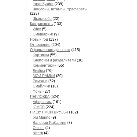
скрапбукинг
(239)
Шaблоны, штaмпы, трaфaреты
(128)
Шьём себе
(22)
Как рисовать
(133)
Winx
(5)
Смешарики
(9)
Новый год
(137)
Отношения
(204)
Оформление дневника
(415)
Кaртинки
(55)
Кнопочки и рaзделители
(36)
Комментaрии
(55)
Ликбез
(76)
МОИ РAМКИ
(20)
Рaмочки
(52)
Смaйлики
(18)
Фоны
(27)
ПЕРЛОВКА
(524)
Aфоризмы
(161)
ЮМОР
(224)
ПИШУТ МОИ ДРУЗЬЯ
(182)
blu Marino
(9)
Валерий Рыбалкин
(7)
Олюнь
(4)
bittern
(4)