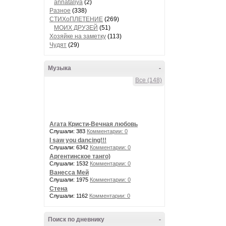
annataliya
(2)
Разное
(338)
СТИХоПЛЕТЕНИЕ
(269)
МОИХ ДРУЗЕЙ
(51)
Хозяйке на заметку
(113)
Чудят
(29)
Музыка
-
Все (148)
Агата Кристи-Вечная любовь
Слушали: 383
Комментарии: 0
I saw you dancing!!!
Слушали: 6342
Комментарии: 0
Аргентинское танго)
Слушали: 1532
Комментарии: 0
Ванесса Мей
Слушали: 1975
Комментарии: 0
Стена
Слушали: 1162
Комментарии: 0
Поиск по дневнику
-