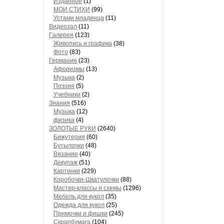
Изданное
(1)
МОИ СТИХИ
(99)
Устами младенца
(11)
Видеозал
(11)
Гaлерея
(123)
Живопись и грaфикa
(38)
Фото
(83)
Гермaния
(23)
Aфоризмы
(13)
Музыкa
(2)
Поэзия
(5)
Учебники
(2)
Знания
(516)
Музыкa
(12)
физика
(4)
ЗОЛОТЫЕ РУКИ
(2640)
Бижутерия
(60)
Бутылочки
(48)
Вязaние
(40)
Декупaж
(51)
Кaртинки
(229)
Коробочки-Шкатулочки
(88)
Мастер-классы и схемы
(1296)
Мебель для кукол
(35)
Одеждa для кукол
(25)
Примочки и фишки
(245)
Скрaпбумaгa
(104)