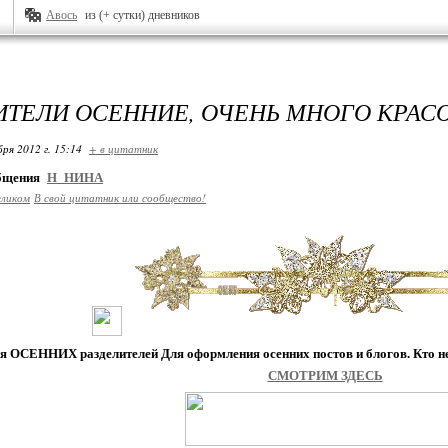
Авось
из (+ сутки) дневников
ИТЕЛИ ОСЕННИЕ, ОЧЕНЬ МНОГО КРАС
бря 2012 г. 15:14
+ в цитатник
общения
Н_НИНА
еликом
В свой цитатник или сообщество!
ия
ОСЕННИХ
разделителей Для оформления осенних постов и блогов. Кто н
СМОТРИМ ЗДЕСЬ