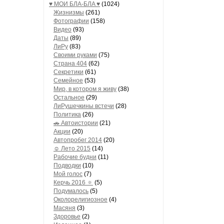
♥ МОИ БЛA-БЛA ♥
(1024)
Жизнизмы
(261)
Фотографии
(158)
Видео
(93)
Даты
(89)
ЛиРу
(83)
Своими руками
(75)
Страна 404
(62)
Секретики
(61)
Семейное
(53)
Мир, в котором я живу
(38)
Остальное
(29)
ЛиРушечкины встечи
(28)
Политика
(26)
🚗 Автоистории
(21)
Акции
(20)
Автопробег 2014
(20)
☺ Лето 2015
(14)
Рабочие будни
(11)
Подводки
(10)
Мой голос
(7)
Керчь 2016 🔅
(5)
Подумалось
(5)
Околорелигиозное
(4)
Масяня
(3)
Здоровье
(2)