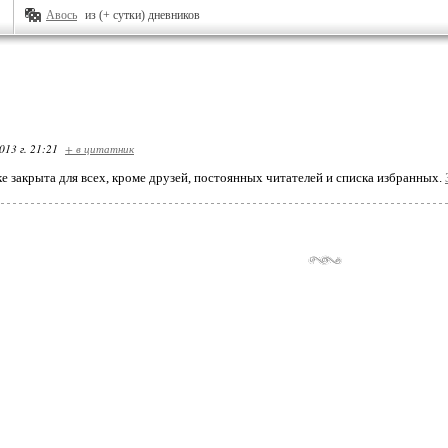
Авось
из (+ сутки) дневников
013 г. 21:21
+ в цитатник
ке закрыта для всех, кроме друзей, постоянных читателей и списка избранных.