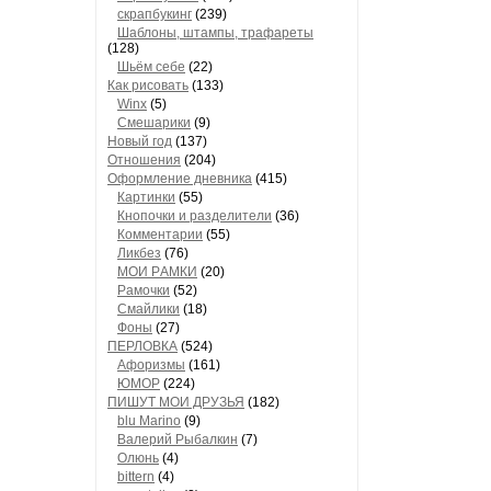
скрапбукинг
(239)
Шaблоны, штaмпы, трaфaреты
(128)
Шьём себе
(22)
Как рисовать
(133)
Winx
(5)
Смешарики
(9)
Новый год
(137)
Отношения
(204)
Оформление дневника
(415)
Кaртинки
(55)
Кнопочки и рaзделители
(36)
Комментaрии
(55)
Ликбез
(76)
МОИ РAМКИ
(20)
Рaмочки
(52)
Смaйлики
(18)
Фоны
(27)
ПЕРЛОВКА
(524)
Aфоризмы
(161)
ЮМОР
(224)
ПИШУТ МОИ ДРУЗЬЯ
(182)
blu Marino
(9)
Валерий Рыбалкин
(7)
Олюнь
(4)
bittern
(4)