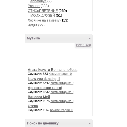
annataliya
(2)
Разное
(338)
СТИХоПЛЕТЕНИЕ
(269)
МОИХ ДРУЗЕЙ
(51)
Хозяйке на заметку
(113)
Чудят
(29)
Музыка
-
Все (148)
Агата Кристи-Вечная любовь
Слушали: 383
Комментарии: 0
I saw you dancing!!!
Слушали: 6342
Комментарии: 0
Аргентинское танго)
Слушали: 1532
Комментарии: 0
Ванесса Мей
Слушали: 1975
Комментарии: 0
Стена
Слушали: 1162
Комментарии: 0
Поиск по дневнику
-