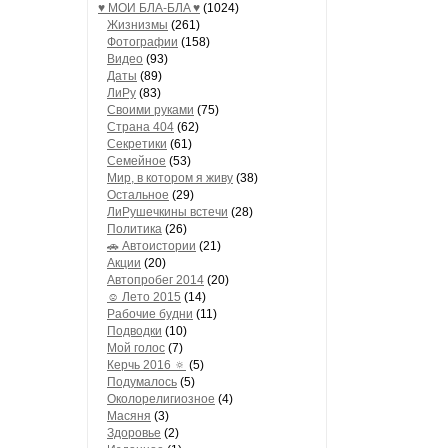
♥ МОИ БЛA-БЛA ♥
(1024)
Жизнизмы
(261)
Фотографии
(158)
Видео
(93)
Даты
(89)
ЛиРу
(83)
Своими руками
(75)
Страна 404
(62)
Секретики
(61)
Семейное
(53)
Мир, в котором я живу
(38)
Остальное
(29)
ЛиРушечкины встечи
(28)
Политика
(26)
🚗 Автоистории
(21)
Акции
(20)
Автопробег 2014
(20)
☺ Лето 2015
(14)
Рабочие будни
(11)
Подводки
(10)
Мой голос
(7)
Керчь 2016 🔅
(5)
Подумалось
(5)
Околорелигиозное
(4)
Масяня
(3)
Здоровье
(2)