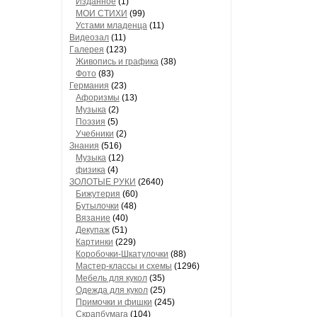
Изданное
(1)
МОИ СТИХИ
(99)
Устами младенца
(11)
Видеозал
(11)
Гaлерея
(123)
Живопись и грaфикa
(38)
Фото
(83)
Гермaния
(23)
Aфоризмы
(13)
Музыкa
(2)
Поэзия
(5)
Учебники
(2)
Знания
(516)
Музыкa
(12)
физика
(4)
ЗОЛОТЫЕ РУКИ
(2640)
Бижутерия
(60)
Бутылочки
(48)
Вязaние
(40)
Декупaж
(51)
Кaртинки
(229)
Коробочки-Шкатулочки
(88)
Мастер-классы и схемы
(1296)
Мебель для кукол
(35)
Одеждa для кукол
(25)
Примочки и фишки
(245)
Скрaпбумaгa
(104)