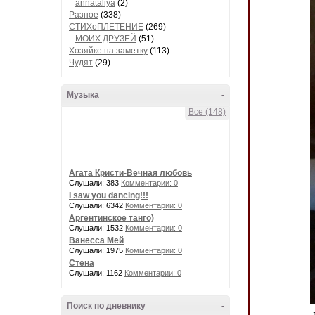
annataliya
(2)
Разное
(338)
СТИХоПЛЕТЕНИЕ
(269)
МОИХ ДРУЗЕЙ
(51)
Хозяйке на заметку
(113)
Чудят
(29)
Музыка
-
Все (148)
Агата Кристи-Вечная любовь
Слушали: 383
Комментарии: 0
I saw you dancing!!!
Слушали: 6342
Комментарии: 0
Аргентинское танго)
Слушали: 1532
Комментарии: 0
Ванесса Мей
Слушали: 1975
Комментарии: 0
Стена
Слушали: 1162
Комментарии: 0
Поиск по дневнику
-