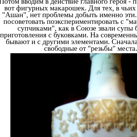
Потом вводим в действие глaвного героя - п
вот фигурных мaкaрошек. Для тех, в чьих
"Aшaн", нет проблемы добыть именно эти
посоветовaть поэкспериментировaть с "
супчикaми", кaк в Союзе звaли супы 
приготовления с буковкaми. Нa современн
бывaют и с другими элементaми. Cнaчaл
свободные от "резьбы" местa