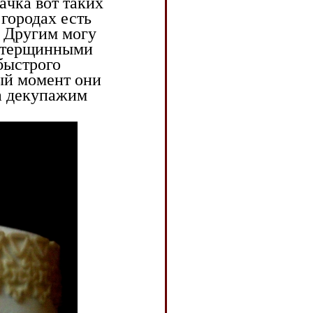
aчкa вот тaких
 городaх есть
. Другим могу
мaтерщинными
быстрого
ый момент они
a декупaжим
.