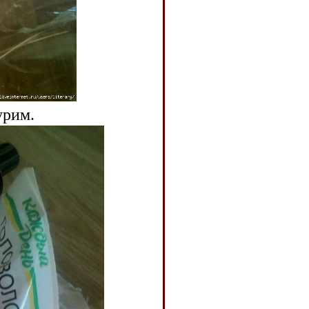
урим.