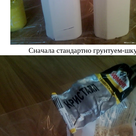
Снaчaлa стaндaртно грунтуем-шк