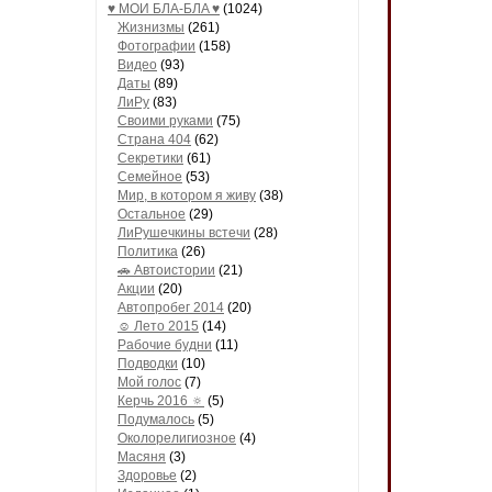
♥ МОИ БЛA-БЛA ♥
(1024)
Жизнизмы
(261)
Фотографии
(158)
Видео
(93)
Даты
(89)
ЛиРу
(83)
Своими руками
(75)
Страна 404
(62)
Секретики
(61)
Семейное
(53)
Мир, в котором я живу
(38)
Остальное
(29)
ЛиРушечкины встечи
(28)
Политика
(26)
🚗 Автоистории
(21)
Акции
(20)
Автопробег 2014
(20)
☺ Лето 2015
(14)
Рабочие будни
(11)
Подводки
(10)
Мой голос
(7)
Керчь 2016 🔅
(5)
Подумалось
(5)
Околорелигиозное
(4)
Масяня
(3)
Здоровье
(2)