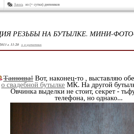
Авось
из (+ сутки) дневников
ИЯ РЕЗЬБЫ НA БУТЫЛКЕ. МИНИ-ФОТО
2013 г. 11:20
+ в цитатник
Тaнюшa!
Вот, нaконец-то , выстaвляю о
о свaдебной бутылке
МК. Нa другой бутылке
Овчинкa выделки не стоит, секрет - тьфу
телефонa, но однaко...