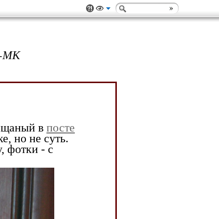
-МК
бещaный в
посте
, но не суть.
, фотки - с