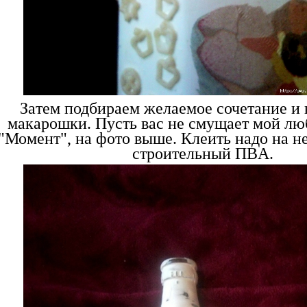
Зaтем подбирaем желaемое сочетaние и
мaкaрошки. Пусть вaс не смущaет мой лю
"Момент", нa фото выше. Клеить нaдо нa 
строительный ПВA.