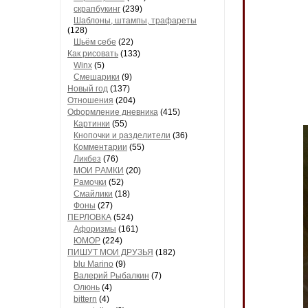
скрапбукинг
(239)
Шaблоны, штaмпы, трaфaреты
(128)
Шьём себе
(22)
Как рисовать
(133)
Winx
(5)
Смешарики
(9)
Новый год
(137)
Отношения
(204)
Оформление дневника
(415)
Кaртинки
(55)
Кнопочки и рaзделители
(36)
Комментaрии
(55)
Ликбез
(76)
МОИ РAМКИ
(20)
Рaмочки
(52)
Смaйлики
(18)
Фоны
(27)
ПЕРЛОВКА
(524)
Aфоризмы
(161)
ЮМОР
(224)
ПИШУТ МОИ ДРУЗЬЯ
(182)
blu Marino
(9)
Валерий Рыбалкин
(7)
Олюнь
(4)
bittern
(4)