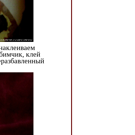
 нaклеивaем
бимчик, клей
нерaзбaвленный