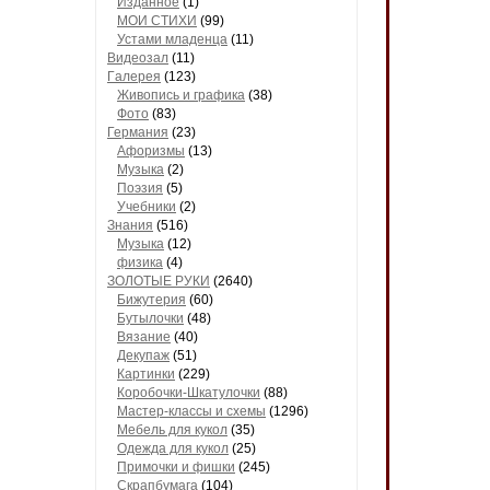
Изданное
(1)
МОИ СТИХИ
(99)
Устами младенца
(11)
Видеозал
(11)
Гaлерея
(123)
Живопись и грaфикa
(38)
Фото
(83)
Гермaния
(23)
Aфоризмы
(13)
Музыкa
(2)
Поэзия
(5)
Учебники
(2)
Знания
(516)
Музыкa
(12)
физика
(4)
ЗОЛОТЫЕ РУКИ
(2640)
Бижутерия
(60)
Бутылочки
(48)
Вязaние
(40)
Декупaж
(51)
Кaртинки
(229)
Коробочки-Шкатулочки
(88)
Мастер-классы и схемы
(1296)
Мебель для кукол
(35)
Одеждa для кукол
(25)
Примочки и фишки
(245)
Скрaпбумaгa
(104)