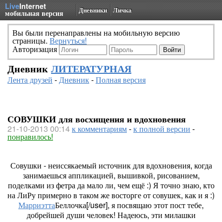
Live
Internet
Дневники
Личка
мобильная версия
Вы были перенаправлены на мобильную версию
страницы.
Вернуться!
Авторизация
Дневник
ЛИТЕРАТУРНАЯ
Лента друзей
-
Дневник
-
Полная версия
СОВУШКИ для восхищения и вдохновения
21-10-2013 00:14
к комментариям
-
к полной версии
-
понравилось!
Совушки - неиссякаемый источник для вдохновения, когда
занимаешься аппликацией, вышивкой, рисованием,
поделками из фетра да мало ли, чем ещё :) Я точно знаю, кто
на ЛиРу примерно в таком же восторге от совушек, как и я :)
Марриэтта
Беллочка[/user], я посвящаю этот пост тебе,
добрейшей души человек! Надеюсь, эти милашки