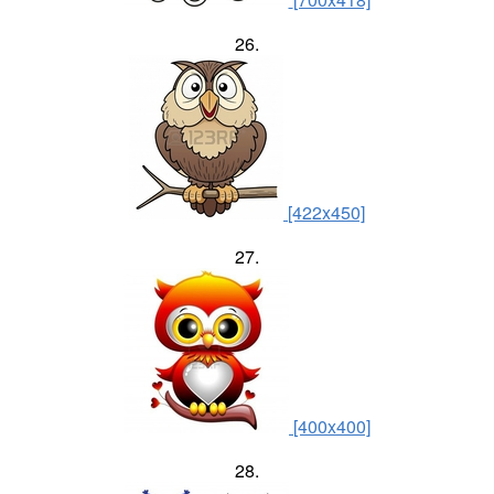
26.
[422x450]
27.
[400x400]
28.