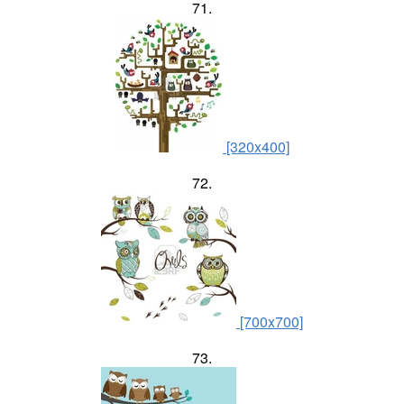
71.
[320x400]
72.
[700x700]
73.