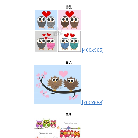
66.
[400x365]
67.
[700x588]
68.