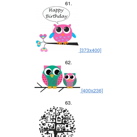
61.
[373x400]
62.
[400x236]
63.