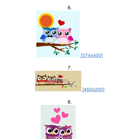
6.
[374x400]
7.
[450x200]
8.