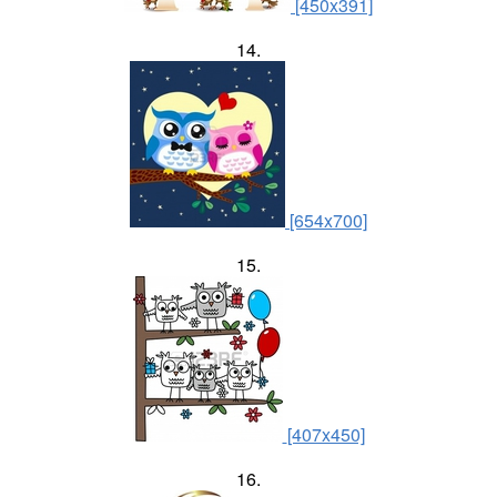
[450x391]
14.
[654x700]
15.
[407x450]
16.