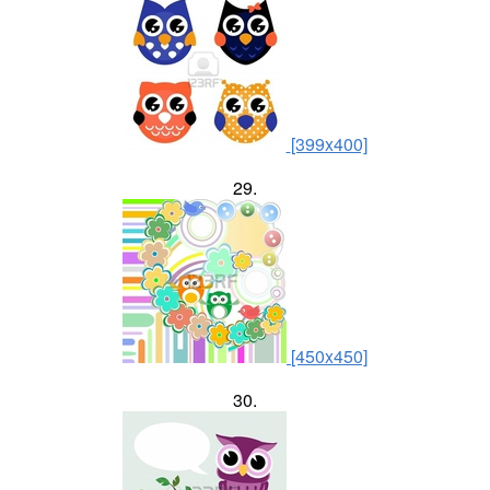
[399x400]
29.
[450x450]
30.