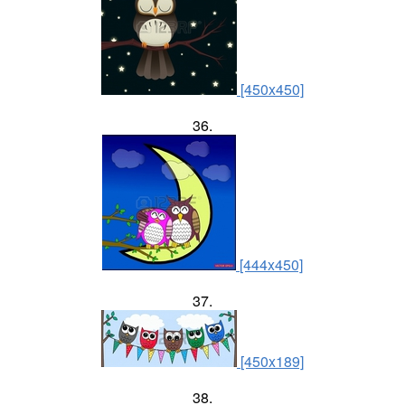
[450x450]
36.
[444x450]
37.
[450x189]
38.