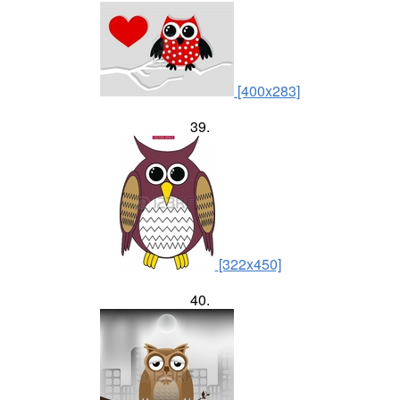
[400x283]
39.
[322x450]
40.