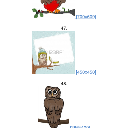
[700x609]
47.
[450x450]
48.
[286x400]