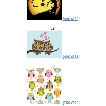
[400x373]
52.
[400x311]
53.
[700x700]