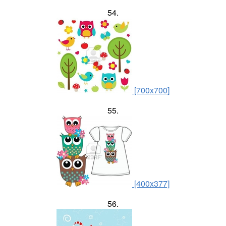
54.
[700x700]
55.
[400x377]
56.