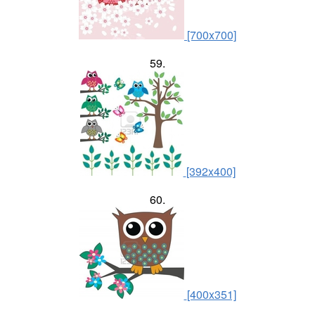
[700x700]
59.
[392x400]
60.
[400x351]