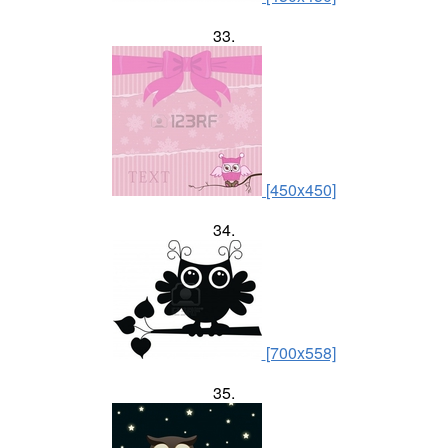
33.
[450x450]
34.
[700x558]
35.