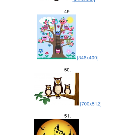
49.
[346x400]
50.
[700x512]
51.