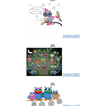
[450x450]
24.
[450x358]
25.
[700x418]