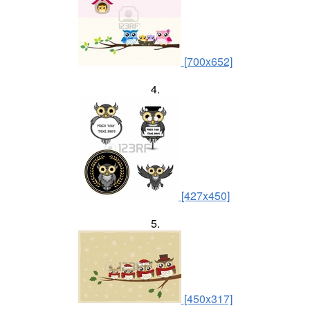
[700x652]
4.
[427x450]
5.
[450x317]