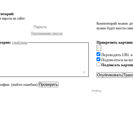
ентарий:
 пароль на сайте:
Комментарий можно доб
нужно будет ввести сим
Напоминание пароля
тария:
смайлики
Прикрепить картинк
Переводить URL в
Подписаться на к
Подписать карти
рафии: (найти ошибки)