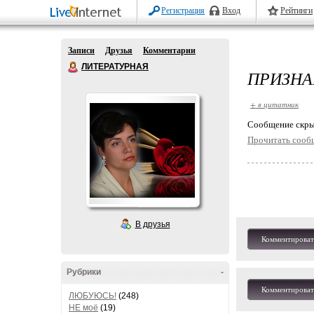
Регистрация
Вход
Рейтинги
Записи
Друзья
Комментарии
ЛИТЕРАТУРНАЯ
ПРИЗНА
+ в цитатник
Cообщение скры
Прочитать сооб
В друзья
Комментироват
Рубрики
-
Комментироват
ЛЮБУЮСЬ!
(248)
НЕ моё
(19)