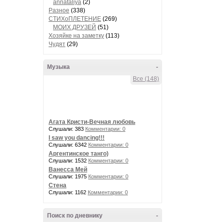
annataliya
(2)
Разное
(338)
СТИХоПЛЕТЕНИЕ
(269)
МОИХ ДРУЗЕЙ
(51)
Хозяйке на заметку
(113)
Чудят
(29)
Музыка
-
Все (148)
Агата Кристи-Вечная любовь
Слушали: 383
Комментарии: 0
I saw you dancing!!!
Слушали: 6342
Комментарии: 0
Аргентинское танго)
Слушали: 1532
Комментарии: 0
Ванесса Мей
Слушали: 1975
Комментарии: 0
Стена
Слушали: 1162
Комментарии: 0
Поиск по дневнику
-