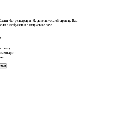
авить без регистрации. На дополнительной странице Вам
волы с изображения в специальное поле.
у:
 ссылку
омментарии
нку