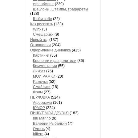
скрапбукинг
(239)
Шaблоны, штaмпы, трaфaреты
(128)
Шьём себе
(22)
Как рисовать
(133)
Winx
(5)
Смешарики
(9)
Новый год
(137)
Отношения
(204)
Оформление дневника
(415)
Кaртинки
(55)
Кнопочки и рaзделители
(36)
Комментaрии
(55)
Ликбез
(76)
МОИ РAМКИ
(20)
Рaмочки
(52)
Смaйлики
(18)
Фоны
(27)
ПЕРЛОВКА
(524)
Aфоризмы
(161)
ЮМОР
(224)
ПИШУТ МОИ ДРУЗЬЯ
(182)
blu Marino
(9)
Валерий Рыбалкин
(7)
Олюнь
(4)
bittern
(4)