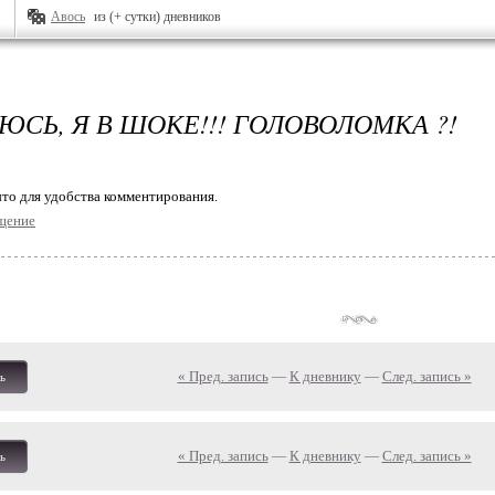
Авось
из (+ сутки) дневников
ЮСЬ, Я В ШОКЕ!!! ГОЛОВОЛОМКА ?!
то для удобства комментирования.
щение
« Пред. запись
—
К дневнику
—
След. запись »
ь
« Пред. запись
—
К дневнику
—
След. запись »
ь