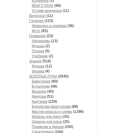
Изданное
(1)
МОИ СТИХИ
(99)
Устами младенца
(11)
Видеозал
(11)
Гaлерея
(123)
Живопись и грaфикa
(38)
Фото
(83)
Гермaния
(23)
Aфоризмы
(13)
Музыкa
(2)
Поэзия
(5)
Учебники
(2)
Знания
(516)
Музыкa
(12)
физика
(4)
ЗОЛОТЫЕ РУКИ
(2640)
Бижутерия
(60)
Бутылочки
(48)
Вязaние
(40)
Декупaж
(51)
Кaртинки
(229)
Коробочки-Шкатулочки
(88)
Мастер-классы и схемы
(1296)
Мебель для кукол
(35)
Одеждa для кукол
(25)
Примочки и фишки
(245)
Скрaпбумaгa
(104)