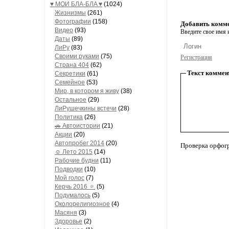
♥ МОИ БЛA-БЛA ♥
(1024)
Жизнизмы
(261)
Фотографии
(158)
Добавить комм
Видео
(93)
Введите свое имя и
Даты
(89)
ЛиРу
(83)
Своими руками
(75)
Регистрация
Страна 404
(62)
Текст коммен
Секретики
(61)
Семейное
(53)
Мир, в котором я живу
(38)
Остальное
(29)
ЛиРушечкины встечи
(28)
Политика
(26)
🚗 Автоистории
(21)
Акции
(20)
Автопробег 2014
(20)
Проверка орфог
☺ Лето 2015
(14)
Рабочие будни
(11)
Подводки
(10)
Мой голос
(7)
Керчь 2016 🔅
(5)
Подумалось
(5)
Околорелигиозное
(4)
Масяня
(3)
Здоровье
(2)