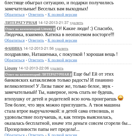
блестяще обыграл ситуацию, и подарки получились
замечательные! Веселых вам выходных!
Обратиться
-
Ответить
-
К полной версии
14-12-2013-21:37
удалить
ЛИТЕРАТУРНАЯ
О! Какие люди! :) Спасибо,
Ответ на комментарий Liousy
#
Людочка, взаимно. Катюха в неописемом восторге!!!
Обратиться
-
Ответить
-
К полной версии
14-12-2013-21:56
удалить
ФАНИНА
поздравляю, Наташенька, с покупкой ! хорошая вещь !
Обратиться
-
Ответить
-
К полной версии
14-12-2013-22:06
удалить
Liousy
Еще бы! Ей от этих
Ответ на комментарий ЛИТЕРАТУРНАЯ
#
банковских катаклизмов только радость! И пианино
великолепное! У Лизы такое же, только белое, звук -
замечательный! Ты, наверное, ночь спать не будешь,
втихушку от детей и родителей всю ночь проиграешь
Тем более, что звук можно приглушить. А твоя машина
стала втрое выручалочкой: и детей сама отвозишь, и
удовольствие получаешь, и, как теперь выяснилась,
оказалась бесплатной, иначе эти деньги совсем сгорели бы...
Прозорливости папы нет предела!...
Обратиться
-
Ответить
-
К полной версии