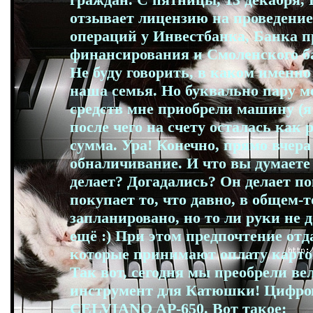
отзывает лицензию на проведение
операций у Инвестбанка, Банка п
финансирования и Смоленского б
Не буду говорить, в каком именн
наша семья. Но буквально пару ме
средств мне приобрели машину (я 
после чего на счету осталась как 
сумма. Ура! Конечно, прямо вчера 
обналичивание. И что вы думаете 
делает? Догадались? Он делает по
покупает то, что давно, в общем-т
запланировано, но то ли руки не д
ещё :) При этом предпочтение отд
которые принимают оплату карто
Так вот, сегодня мы преобрели в
инструмент для Катюшки! Цифро
CELVIANO AP-650. Вот такое: