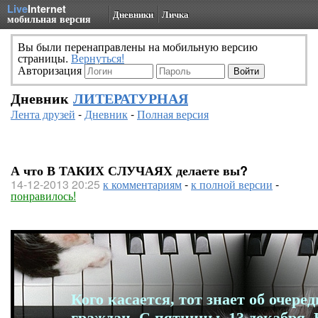
Live
Internet
Дневники
Личка
мобильная версия
Вы были перенаправлены на мобильную версию
страницы.
Вернуться!
Авторизация
Дневник
ЛИТЕРАТУРНАЯ
Лента друзей
-
Дневник
-
Полная версия
А что В ТАКИХ СЛУЧАЯХ делаете вы?
14-12-2013 20:25
к комментариям
-
к полной версии
-
понравилось!
Кого касается, тот знает об очер
граждан. С пятницы, 13 декабря,