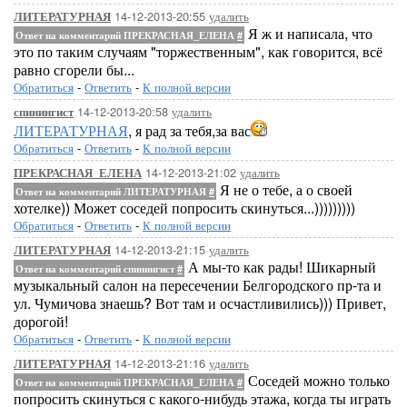
14-12-2013-20:55
удалить
ЛИТЕРАТУРНАЯ
Я ж и написала, что
Ответ на комментарий ПРЕКРАСНАЯ_ЕЛЕНА
#
это по таким случаям "торжественным", как говорится, всё
равно сгорели бы...
Обратиться
-
Ответить
-
К полной версии
14-12-2013-20:58
удалить
спинингист
ЛИТЕРАТУРНАЯ
, я рад за тебя,за вас
Обратиться
-
Ответить
-
К полной версии
14-12-2013-21:02
удалить
ПРЕКРАСНАЯ_ЕЛЕНА
Я не о тебе, а о своей
Ответ на комментарий ЛИТЕРАТУРНАЯ
#
хотелке)) Может соседей попросить скинуться...)))))))))
Обратиться
-
Ответить
-
К полной версии
14-12-2013-21:15
удалить
ЛИТЕРАТУРНАЯ
А мы-то как рады! Шикарный
Ответ на комментарий спинингист
#
музыкальный салон на пересечении Белгородского пр-та и
ул. Чумичова знаешь? Вот там и осчастливились))) Привет,
дорогой!
Обратиться
-
Ответить
-
К полной версии
14-12-2013-21:16
удалить
ЛИТЕРАТУРНАЯ
Соседей можно только
Ответ на комментарий ПРЕКРАСНАЯ_ЕЛЕНА
#
попросить скинуться с какого-нибудь этажа, когда ты играть