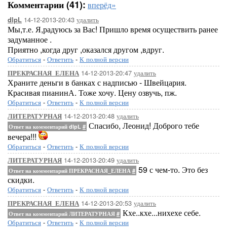
Комментарии (41):
вперёд»
14-12-2013-20:43
удалить
dlpL
Мы,т.е. Я,радуюсь за Вас! Пришло время осуществить ранее
задуманное .
Приятно ,когда друг ,оказался другом ,вдруг.
Обратиться
-
Ответить
-
К полной версии
14-12-2013-20:47
удалить
ПРЕКРАСНАЯ_ЕЛЕНА
Храните деньги в банках с надписью - Швейцария.
Красивая пианинА. Тоже хочу. Цену озвучь, пж.
Обратиться
-
Ответить
-
К полной версии
14-12-2013-20:48
удалить
ЛИТЕРАТУРНАЯ
Спасибо, Леонид! Доброго тебе
Ответ на комментарий dlpL
#
вечера!!!
Обратиться
-
Ответить
-
К полной версии
14-12-2013-20:49
удалить
ЛИТЕРАТУРНАЯ
59 с чем-то. Это без
Ответ на комментарий ПРЕКРАСНАЯ_ЕЛЕНА
#
скидки.
Обратиться
-
Ответить
-
К полной версии
14-12-2013-20:53
удалить
ПРЕКРАСНАЯ_ЕЛЕНА
Кхе..кхе...нихехе себе.
Ответ на комментарий ЛИТЕРАТУРНАЯ
#
Обратиться
-
Ответить
-
К полной версии