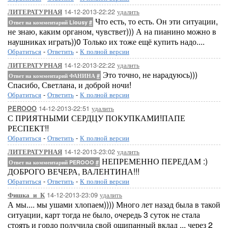
14-12-2013-22:22
удалить
ЛИТЕРАТУРНАЯ
Что есть, то есть. Он эти ситуации,
Ответ на комментарий Liousy
#
не знаю, каким органом, чувствет))) А на пианино можно в
наушниках играть))0 Только их тоже ещё купить надо....
Обратиться
-
Ответить
-
К полной версии
14-12-2013-22:22
удалить
ЛИТЕРАТУРНАЯ
Это точно, не нарадуюсь)))
Ответ на комментарий ФАНИНА
#
Спасибо, Светлана, и доброй ночи!
Обратиться
-
Ответить
-
К полной версии
14-12-2013-22:51
удалить
PEROOO
С ПРИЯТНЫМИ СЕРДЦУ ПОКУПКАМИ!ПАПЕ
РЕСПЕКТ!!
Обратиться
-
Ответить
-
К полной версии
14-12-2013-23:02
удалить
ЛИТЕРАТУРНАЯ
НЕПРЕМЕННО ПЕРЕДАМ :)
Ответ на комментарий PEROOO
#
ДОБРОГО ВЕЧЕРА, ВАЛЕНТИНА!!!
Обратиться
-
Ответить
-
К полной версии
14-12-2013-23:09
удалить
Фишка_и_К
А мы.... мы ушами хлопаем)))) Много лет назад была в такой
ситуации, карт тогда не было, очередь 3 суток не стала
стоять и гордо получила свой ощипанный вклад ... через 2