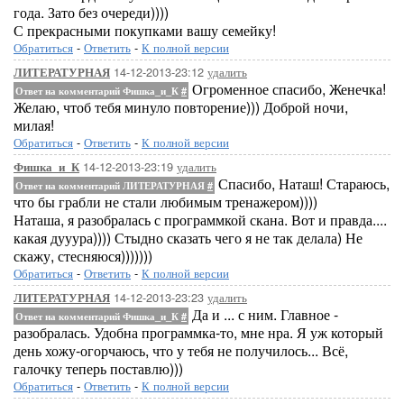
года. Зато без очереди))))
С прекрасными покупками вашу семейку!
Обратиться
-
Ответить
-
К полной версии
14-12-2013-23:12
удалить
ЛИТЕРАТУРНАЯ
Огроменное спасибо, Женечка!
Ответ на комментарий Фишка_и_К
#
Желаю, чтоб тебя минуло повторение))) Доброй ночи,
милая!
Обратиться
-
Ответить
-
К полной версии
14-12-2013-23:19
удалить
Фишка_и_К
Спасибо, Наташ! Стараюсь,
Ответ на комментарий ЛИТЕРАТУРНАЯ
#
что бы грабли не стали любимым тренажером))))
Наташа, я разобралась с программкой скана. Вот и правда....
какая дууура)))) Стыдно сказать чего я не так делала) Не
скажу, стесняюся)))))))
Обратиться
-
Ответить
-
К полной версии
14-12-2013-23:23
удалить
ЛИТЕРАТУРНАЯ
Да и ... с ним. Главное -
Ответ на комментарий Фишка_и_К
#
разобралась. Удобна программка-то, мне нра. Я уж который
день хожу-огорчаюсь, что у тебя не получилось... Всё,
галочку теперь поставлю)))
Обратиться
-
Ответить
-
К полной версии