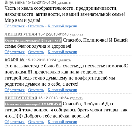
15-12-2013-01:34
удалить
Biryusinka
Честь и хвала сообразительности, предприимчивости,
находчивости, активности, и вашей замечательной семье!
Мир вам и удача!
Обратиться
-
Ответить
-
К полной версии
15-12-2013-01:48
удалить
ЛИТЕРАТУРНАЯ
Спасибо, Полиночка! И Вашей
Ответ на комментарий Biryusinka
#
семье благополучия м здоровья!
Обратиться
-
Ответить
-
К полной версии
15-12-2013-10:24
удалить
AGAPILAV
Это называется,не было бы счастье,да несчастье помогло!С
покупками!Я представляю как папа-то доволен
гитарой,ведь точно думал,ему не подфартит,ведб мы
родители думаем не о себе, а детях!
Обратиться
-
Ответить
-
К полной версии
15-12-2013-10:54
удалить
ЛИТЕРАТУРНАЯ
Спасибо, Любушка! Да с
Ответ на комментарий AGAPILAV
#
гитарой тоже вопрос, я собираюсь брать уроки гитары, так
что...))))) Доброго тебе денёчка, дорогая!
Обратиться
-
Ответить
-
К полной версии