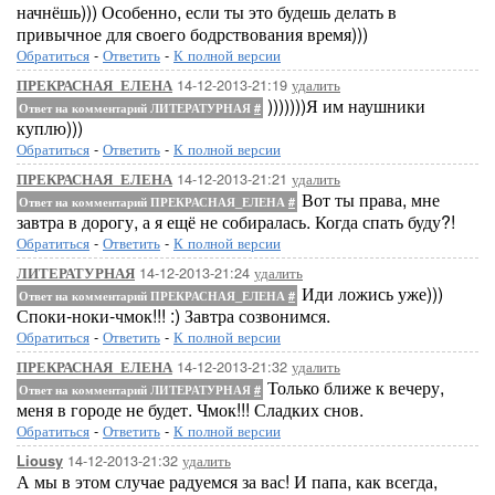
начнёшь))) Особенно, если ты это будешь делать в
привычное для своего бодрствования время)))
Обратиться
-
Ответить
-
К полной версии
14-12-2013-21:19
удалить
ПРЕКРАСНАЯ_ЕЛЕНА
)))))))Я им наушники
Ответ на комментарий ЛИТЕРАТУРНАЯ
#
куплю)))
Обратиться
-
Ответить
-
К полной версии
14-12-2013-21:21
удалить
ПРЕКРАСНАЯ_ЕЛЕНА
Вот ты права, мне
Ответ на комментарий ПРЕКРАСНАЯ_ЕЛЕНА
#
завтра в дорогу, а я ещё не собиралась. Когда спать буду?!
Обратиться
-
Ответить
-
К полной версии
14-12-2013-21:24
удалить
ЛИТЕРАТУРНАЯ
Иди ложись уже)))
Ответ на комментарий ПРЕКРАСНАЯ_ЕЛЕНА
#
Споки-ноки-чмок!!! :) Завтра созвонимся.
Обратиться
-
Ответить
-
К полной версии
14-12-2013-21:32
удалить
ПРЕКРАСНАЯ_ЕЛЕНА
Только ближе к вечеру,
Ответ на комментарий ЛИТЕРАТУРНАЯ
#
меня в городе не будет. Чмок!!! Сладких снов.
Обратиться
-
Ответить
-
К полной версии
14-12-2013-21:32
удалить
Liousy
А мы в этом случае радуемся за вас! И папа, как всегда,