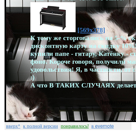
[569x378]
К тому же сторговались на 5-% с
дисконтную карту на скидку 10%!
купили папе - гитару, Катёнку - с
фоно. Короче говоря, получили м
удовольствия! Я, в частности, от
:)
А что В ТАКИХ СЛУЧАЯХ делает
Литературная
вверх^
к полной версии
понравилось!
в evernote