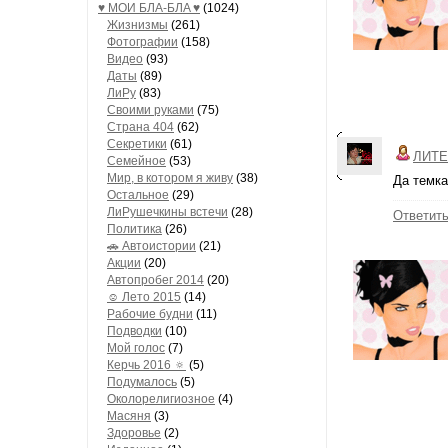
♥ МОИ БЛA-БЛA ♥
(1024)
Жизнизмы
(261)
Фотографии
(158)
Видео
(93)
Даты
(89)
ЛиРу
(83)
Своими руками
(75)
Страна 404
(62)
Секретики
(61)
ЛИТЕ
Семейное
(53)
Мир, в котором я живу
(38)
Да темка
Остальное
(29)
ЛиРушечкины встечи
(28)
Ответит
Политика
(26)
🚗 Автоистории
(21)
Акции
(20)
Автопробег 2014
(20)
☺ Лето 2015
(14)
Рабочие будни
(11)
Подводки
(10)
Мой голос
(7)
Керчь 2016 🔅
(5)
Подумалось
(5)
Околорелигиозное
(4)
Масяня
(3)
Здоровье
(2)