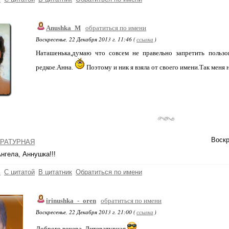
Anushka_M
обратиться по имени
Воскресенье, 22 Декабря 2013 г. 11:46 (
ссылка
)
Наташенька,думаю что совсем не правельно запретить пользо
редкое.Анна.
Поэтому и ник я взяла от своего имени.Так меня 
Воскр
РАТУРНАЯ
нгела, Аннушка!!!
ь
С цитатой
В цитатник
Обратиться по имени
irinushka_-_oren
обратиться по имени
Воскресенье, 22 Декабря 2013 г. 21:00 (
ссылка
)
Доброго вечера, Литературная