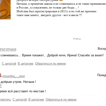
Наташа, о принятии закона я не сомневаюсь и не такие принималис
в России , к сожалению, не только две беды ... !
Мой ник был зарегистрирован в 2011г. и по той же причине:
такое имя занято , введите другое - вот и ввела !!!
Воскр
РАТУРНАЯ
 сомневаюсь... Время покажет... Доброй ночи, Ирина! Спасибо за визит!
ь
С цитатой
В цитатник
Обратиться по имени
Понед
irinushka_-_oren
 добрым утром, Наташа !
ремя всё расставит по местам !
тветить
С цитатой
В цитатник
Обратиться по имени