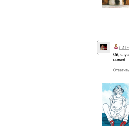
ЛИТЕ
Ой, слуш
милая!
Ответит