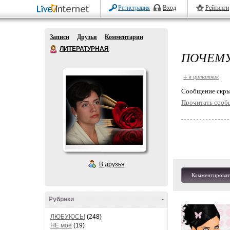
Регистрация
Вход
Рейтинги
Записи
Друзья
Комментарии
ЛИТЕРАТУРНАЯ
ПОЧЕМУ
+ в цитатник
Cообщение скры
Прочитать сооб
В друзья
Комментироват
Рубрики
-
ЛЮБУЮСЬ!
(248)
НЕ моё
(19)