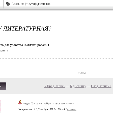
Авось
из (+ сутки) дневников
 ЛИТЕРАТУРНАЯ?
то для удобства комментирования.
щение
« Пред. запись
—
К дневнику
—
След. запись »
ь
леди_Энтони
обратиться по имени
Воскресенье, 22 Декабря 2013 г. 00:14 (
ссылка
)