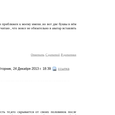
он приближен к моему имени..но вот две буквы в нём
считаю , что вовсе не обязательно в аватар вставлять
Ответить
С цитатой
В цитатник
Вторник, 24 Декабря 2013 г. 18:39
ссылка
есть те,кто скрывается от своих половинок после