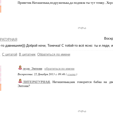
Приветик Наташенька,подруженька,да подняла ты тут темку...Хоро
Воскр
РАТУРНАЯ
-то давнишняя))) Доброй ночи, Тонечка! С тобой-то всё ясно: ты и леди, и
ь
С цитатой
В цитатник
Обратиться по имени
леди_Энтони
обратиться по имени
Воскресенье, 22 Декабря 2013 г. 09:46 (
ссылка
)
ЛИТЕРАТУРНАЯ
, Наташенька,как говорится бабка на дв
Энтони?