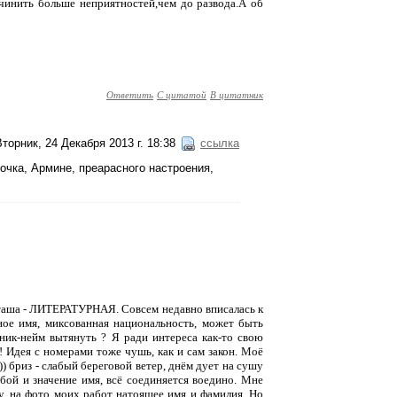
ичинить больше неприятностей,чем до развода.А об
Ответить
С цитатой
В цитатник
Вторник, 24 Декабря 2013 г. 18:38
ссылка
рочка, Армине, преарасного настроения,
Наташа - ЛИТЕРАТУРНАЯ. Совсем недавно вписалась к
ьное имя, миксованная национальность, может быть
 ник-нейм вытянуть ? Я ради интереса как-то свою
! Идея с номерами тоже чушь, как и сам закон. Моё
) бриз - слабый береговой ветер, днём дует на сушу
бой и значение имя, всё соединяется воедино. Мне
, на фото моих работ натоящее имя и фамилия. Но