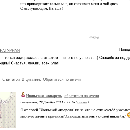
ник принадлежит только мне, он связывает меня и мой днев.
С наступающим, Наташа !
Понед
РАТУРНАЯ
. что так задержалась с ответом - ничего не успеваю :) Спасибо за под
щим! Счастья, любви, всех благ!
ь
С цитатой
В цитатник
Обратиться по имени
Июньская_акварель
обратиться по имени
Воскресенье, 29 Декабря 2013 г. 23:26 (
ссылка
)
Я от своей "Июньской акварели" ни за что не откажусь!А указы
какие-то личные причины?Эх,пошла запатентую свой никнейм:)