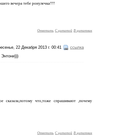
шего вечера тебе ронулечка!!!!
Ответить
С цитатой
В цитатник
есенье, 22 Декабря 2013 г. 00:41
ссылка
 Энтони)))
ое сказала,потому что,тоже спрашивают ,почему
Ответить
С цитатой
В цитатник