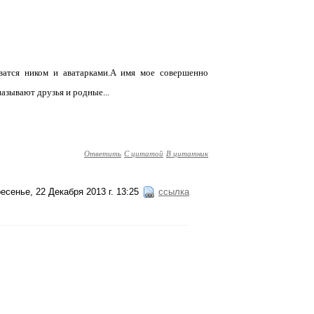
ватся ником и аватарками.A имя мое совершенно
называют друзья и родные...
Ответить
С цитатой
В цитатник
есенье, 22 Декабря 2013 г. 13:25
ссылка