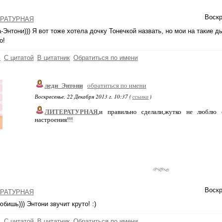
Воскр
РАТУРНАЯ
-Энтони))) Я вот тоже хотела дочку Тонечкой назвать, но мои на такие ды
о!
ь
С цитатой
В цитатник
Обратиться по имени
леди_Энтони
обратиться по имени
Воскресенье, 22 Декабря 2013 г. 10:37 (
ссылка
)
ЛИТЕРАТУРНАЯ
,и правильно сделали,жутко не люблю 
настроения!!!
Воскр
РАТУРНАЯ
юбишь))) Энтони звучит круто! :)
ь
С цитатой
В цитатник
Обратиться по имени