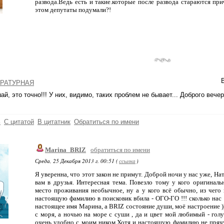
развода.Ведь есть и такие.которые после развода стараются пр
этом депутаты подумали?!
РАТУРНАЯ
ай, это точно!!! У них, видимо, таких проблем не бывает... Доброго вече
ь
С цитатой
В цитатник
Обратиться по имени
Marina_BRIZ
обратиться по имени
Среда, 25 Декабря 2013 г. 00:51 (
ссылка
)
Я уверенна, что этот закон не примут. Доброй ночи у нас уже, 
вам в друзья. Интересная тема. Повезло тому у кого оригинал
место проживания необычное, ну а у кого всё обычно, из чего
настоящую фамилию в поисковик вбила - ОГО-ГО !!! сколько нас 
настоящее имя Марина, а BRIZ состояние души, моё настроение ))
с моря, а ночью на море с суши , да и цвет мой любимый - голу
очень удобно с моим ником.Хотя и настоящую фамилию не прячу