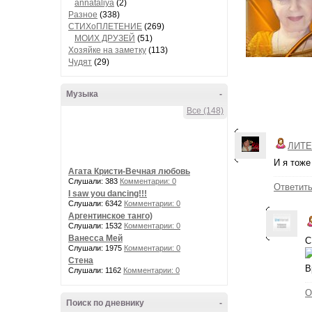
annataliya
(2)
Разное
(338)
СТИХоПЛЕТЕНИЕ
(269)
МОИХ ДРУЗЕЙ
(51)
Хозяйке на заметку
(113)
Чудят
(29)
Музыка
-
Все (148)
ЛИТЕ
И я тоже
Агата Кристи-Вечная любовь
Слушали: 383
Комментарии: 0
Ответит
I saw you dancing!!!
Слушали: 6342
Комментарии: 0
Аргентинское танго)
Слушали: 1532
Комментарии: 0
Ванесса Мей
С
Слушали: 1975
Комментарии: 0
Стена
В
Слушали: 1162
Комментарии: 0
О
Поиск по дневнику
-