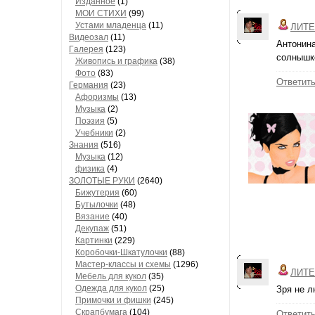
Изданное
(1)
МОИ СТИХИ
(99)
Устами младенца
(11)
ЛИТЕ
Видеозал
(11)
Антонина
Гaлерея
(123)
солнышк
Живопись и грaфикa
(38)
Фото
(83)
Ответит
Гермaния
(23)
Aфоризмы
(13)
Музыкa
(2)
Поэзия
(5)
Учебники
(2)
Знания
(516)
Музыкa
(12)
физика
(4)
ЗОЛОТЫЕ РУКИ
(2640)
Бижутерия
(60)
Бутылочки
(48)
Вязaние
(40)
Декупaж
(51)
Кaртинки
(229)
Коробочки-Шкатулочки
(88)
Мастер-классы и схемы
(1296)
ЛИТЕ
Мебель для кукол
(35)
Одеждa для кукол
(25)
Зря не л
Примочки и фишки
(245)
Скрaпбумaгa
(104)
Ответит