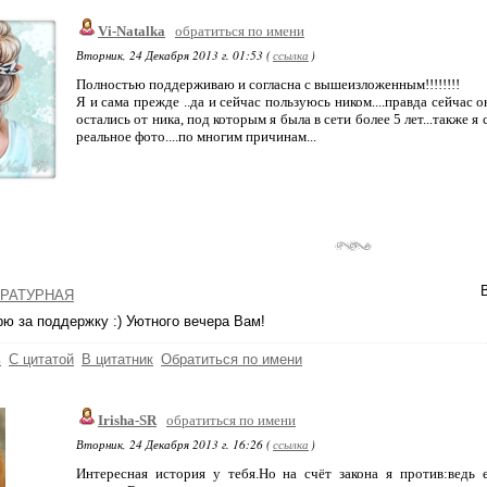
Vi-Natalka
обратиться по имени
Вторник, 24 Декабря 2013 г. 01:53 (
ссылка
)
Полностью поддерживаю и согласна с вышеизложенным!!!!!!!!
Я и сама прежде ..да и сейчас пользуюсь ником....правда сейчас 
остались от ника, под которым я была в сети более 5 лет...также я 
реальное фото....по многим причинам...
РАТУРНАЯ
ю за поддержку :) Уютного вечера Вам!
ь
С цитатой
В цитатник
Обратиться по имени
Irisha-SR
обратиться по имени
Вторник, 24 Декабря 2013 г. 16:26 (
ссылка
)
Интересная история у тебя.Но на счёт закона я против:ведь 