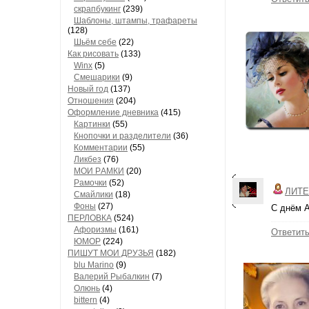
скрапбукинг
(239)
Шaблоны, штaмпы, трaфaреты
(128)
Шьём себе
(22)
Как рисовать
(133)
Winx
(5)
Смешарики
(9)
Новый год
(137)
Отношения
(204)
Оформление дневника
(415)
Кaртинки
(55)
Кнопочки и рaзделители
(36)
Комментaрии
(55)
Ликбез
(76)
МОИ РAМКИ
(20)
Рaмочки
(52)
ЛИТЕ
Смaйлики
(18)
Фоны
(27)
С днём А
ПЕРЛОВКА
(524)
Aфоризмы
(161)
Ответит
ЮМОР
(224)
ПИШУТ МОИ ДРУЗЬЯ
(182)
blu Marino
(9)
Валерий Рыбалкин
(7)
Олюнь
(4)
bittern
(4)