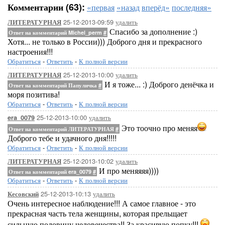
Комментарии (63):
«первая
«назад
вперёд»
последняя»
25-12-2013-09:59
удалить
ЛИТЕРАТУРНАЯ
Спасибо за дополнение :)
Ответ на комментарий Michel_perm
#
Хотя... не только в России))) Доброго дня и прекрасного
настроения!!!
Обратиться
-
Ответить
-
К полной версии
25-12-2013-10:00
удалить
ЛИТЕРАТУРНАЯ
И я тоже... :) Доброго денёчка и
Ответ на комментарий Папуличка
#
моря позитива!
Обратиться
-
Ответить
-
К полной версии
25-12-2013-10:00
удалить
era_0079
Это тоочно про меняя
Ответ на комментарий ЛИТЕРАТУРНАЯ
#
Доброго тебе и удачного дня!!!!!
Обратиться
-
Ответить
-
К полной версии
25-12-2013-10:02
удалить
ЛИТЕРАТУРНАЯ
И про меняяяя))))
Ответ на комментарий era_0079
#
Обратиться
-
Ответить
-
К полной версии
25-12-2013-10:13
удалить
Кесовский
Очень интересное наблюдение!!! А самое главное - это
прекрасная часть тела женщины, которая прельщает
сильную половину человечества!! За красивую попку!!!