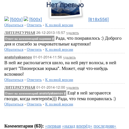
[500x]
[500x]
[818x556]
Обратиться
-
Ответить
-
К полной версии
26-12-2013-15:57
удалить
ЛИТЕРАТУРНАЯ
Рада, что понравилось :) Доброго
Ответ на комментарий вариния
#
дня и спасибо за очаровательные картинки!
Обратиться
-
Ответить
-
К полной версии
01-01-2014-11:56
удалить
anatolyaksenov
В ней же располагается шило, на ней рвут волосы, в ней
играет "Пионерская зорька". Может, ещё что-нибудь
вспомню!
Обратиться
-
Ответить
-
К полной версии
01-01-2014-12:00
удалить
ЛИТЕРАТУРНАЯ
Ещё в ней загораются
Ответ на комментарий anatolyaksenov
#
гвозди, когда невтерпёж))) Рада, что тема понравилась :)
Обратиться
-
Ответить
-
К полной версии
Комментарии (63):
«первая
«назад
вперёд»
последняя»