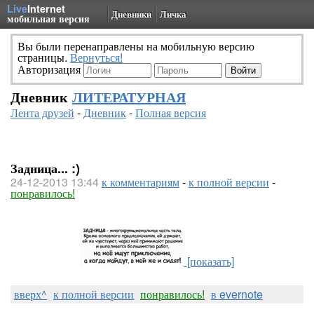
Live
Internet
Дневники
Личка
мобильная версия
Вы были перенаправлены на мобильную версию
страницы.
Вернуться!
Авторизация
Дневник
ЛИТЕРАТУРНАЯ
Лента друзей
-
Дневник
-
Полная версия
Задница... :)
24-12-2013 13:44
к комментариям
-
к полной версии
-
понравилось!
[показать]
вверх^
к полной версии
понравилось!
в evernote