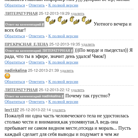
Обратиться
-
Ответить
-
К полной версии
25-12-2013-19:29
удалить
ЛИТЕРАТУРНАЯ
Уютного вечера и
Ответ на комментарий
#
всех благ!
Обратиться
-
Ответить
-
К полной версии
25-12-2013-19:35
удалить
ПРЕКРАСНАЯ_ЕЛЕНА
)))По морде и пьедестал)) Я
Ответ на комментарий ЛИТЕРАТУРНАЯ
#
рада, что ты в эфире, значит день удался! Чмок!)
Обратиться
-
Ответить
-
К полной версии
25-12-2013-21:39
удалить
nadinkalina
Обратиться
-
Ответить
-
К полной версии
25-12-2013-22:12
удалить
ЛИТЕРАТУРНАЯ
Почему так грустно?
Ответ на комментарий nadinkalina
#
Обратиться
-
Ответить
-
К полной версии
25-12-2013-22:14
удалить
lev1137
Пожалуй ни одна часть человеческого тела не удостоилась
столько чести и внимания,как упомянутая.А ведь она
пребывает не самом видном месте,отсюда и мораль... Пусть
каждый сделает для себя выводы и подумает в чем же