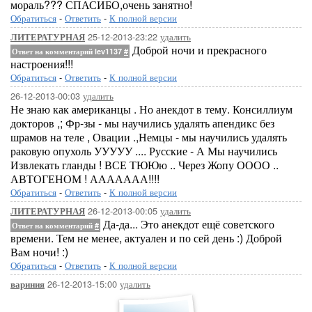
мораль??? СПАСИБО,очень занятно!
Обратиться
-
Ответить
-
К полной версии
25-12-2013-23:22
удалить
ЛИТЕРАТУРНАЯ
Доброй ночи и прекрасного
Ответ на комментарий lev1137
#
настроения!!!
Обратиться
-
Ответить
-
К полной версии
26-12-2013-00:03
удалить
Не знаю как американцы . Но анекдот в тему. Консиллиум
докторов ,; Фр-зы - мы научились удалять апендикс без
шрамов на теле , Овации .,Немцы - мы научились удалять
раковую опухоль УУУУУ .... Русские - А Мы научились
Извлекать гланды ! ВСЕ ТЮЮю .. Через Жопу ОООО ..
АВТОГЕНОМ ! ААААААА!!!!
Обратиться
-
Ответить
-
К полной версии
26-12-2013-00:05
удалить
ЛИТЕРАТУРНАЯ
Да-да... Это анекдот ещё советского
Ответ на комментарий
#
времени. Тем не менее, актуален и по сей день :) Доброй
Вам ночи! :)
Обратиться
-
Ответить
-
К полной версии
26-12-2013-15:00
удалить
вариния