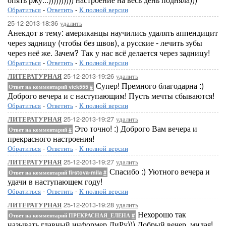
Обратиться
-
Ответить
-
К полной версии
25-12-2013-18:36
удалить
Анекдот в тему: американцы научились удалять аппендицит
через задницу (чтобы без швов), а русские - лечить зубы
через неё же. Зачем? Так у нас всё делается через задницу!
Обратиться
-
Ответить
-
К полной версии
25-12-2013-19:26
удалить
ЛИТЕРАТУРНАЯ
Супер! Премного благодарна :)
Ответ на комментарий vick555
#
Доброго вечера и с наступающим! Пусть мечты сбываются!
Обратиться
-
Ответить
-
К полной версии
25-12-2013-19:27
удалить
ЛИТЕРАТУРНАЯ
Это точно! :) Доброго Вам вечера и
Ответ на комментарий
#
прекрасного настроения!
Обратиться
-
Ответить
-
К полной версии
25-12-2013-19:27
удалить
ЛИТЕРАТУРНАЯ
Спасибо :) Уютного вечера и
Ответ на комментарий firstova-mila
#
удачи в наступающем году!
Обратиться
-
Ответить
-
К полной версии
25-12-2013-19:28
удалить
ЛИТЕРАТУРНАЯ
Нехорошо так
Ответ на комментарий ПРЕКРАСНАЯ_ЕЛЕНА
#
называть главный информер ЛиРу))) Добрый вечер, милая!