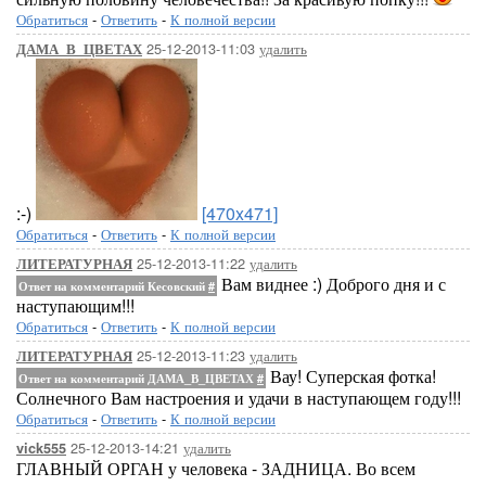
Обратиться
-
Ответить
-
К полной версии
25-12-2013-11:03
удалить
ДАМА_В_ЦВЕТАХ
:-)
[470x471]
Обратиться
-
Ответить
-
К полной версии
25-12-2013-11:22
удалить
ЛИТЕРАТУРНАЯ
Вам виднее :) Доброго дня и с
Ответ на комментарий Кесовский
#
наступающим!!!
Обратиться
-
Ответить
-
К полной версии
25-12-2013-11:23
удалить
ЛИТЕРАТУРНАЯ
Вау! Суперская фотка!
Ответ на комментарий ДАМА_В_ЦВЕТАХ
#
Солнечного Вам настроения и удачи в наступающем году!!!
Обратиться
-
Ответить
-
К полной версии
25-12-2013-14:21
удалить
vick555
ГЛАВНЫЙ ОРГАН у человека - ЗАДНИЦА. Во всем