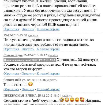
принимает участие: в лечении, учении, воспитании,
принятии решений. А в поиске приключений ей вообще
равных нет. У всех без исключения оттуда растут ноги. У
многих оттуда же растут и руки, а отдельные индивидуумы
ею ещё и думают! И многое происходящее в нашей жизни
делается именно через неё! ЕЩЕ один вариант
Обратиться
-
Ответить
-
К полной версии
25-12-2013-15:46
удалить
Что тут скажешь, задница она и есть задница вот только
иногда некоторые употребляют её не по назначению.
Обратиться
-
Ответить
-
К полной версии
25-12-2013-16:17
удалить
Славка_Ядин
Хреновато... 30 повезут в
Ответ на комментарий ЛИТЕРАТУРНАЯ
#
Гродно, в областной кардиоцентр... Я не думал, всё-таки,
что это второй инфаркт...
Обратиться
-
Ответить
-
К полной версии
25-12-2013-16:45
удалить
firstova-mila
Точно сказано!
Обратиться
-
Ответить
-
К полной версии
25-12-2013-18:01
удалить
ПРЕКРАСНАЯ_ЕЛЕНА
Сегодня кто-то в "ней" очутился...
Наташик,
опять ржу...)))))))))) настроение на весь день подняла)))