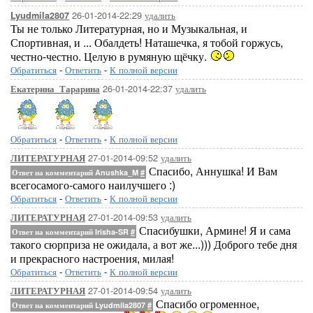
26-01-2014-22:29
удалить
Lyudmila2807
Ты не только Литературная, но и Музыкальная, и
Спортивная, и ... Обалдеть! Наташечка, я тобой горжусь,
честно-честно. Целую в румяную щёчку.
Обратиться
-
Ответить
-
К полной версии
26-01-2014-22:37
удалить
Екатерина_Тарарина
Обратиться
-
Ответить
-
К полной версии
27-01-2014-09:52
удалить
ЛИТЕРАТУРНАЯ
Спасибо, Аннушка! И Вам
Ответ на комментарий Anushka_M
#
всегосамого-самого наилучшего :)
Обратиться
-
Ответить
-
К полной версии
27-01-2014-09:53
удалить
ЛИТЕРАТУРНАЯ
Спасибушки, Армине! Я и сама
Ответ на комментарий Irisha-SR
#
такого сюрприза не ожидала, а вот же...))) Доброго тебе дня
и прекрасного настроения, милая!
Обратиться
-
Ответить
-
К полной версии
27-01-2014-09:54
удалить
ЛИТЕРАТУРНАЯ
Спасибо огроменное,
Ответ на комментарий Lyudmila2807
#