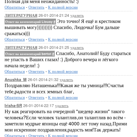
Полная для меня неожиданность! :)
Обратиться
-
Ответить
-
К полной версии
26-01-2014-21:24
удалить
ЛИТЕРАТУРНАЯ
Это точно! Я ещё и крестиком
Ответ на комментарий Liousy
#
вышивать могу)))))))))) Спасибо, Людочка! Бум дальше
сражаться)))
Обратиться
-
Ответить
-
К полной версии
26-01-2014-21:25
удалить
ЛИТЕРАТУРНАЯ
Спасибо, Анатолий! Буду стараться
Ответ на комментарий bertot
#
не упасть в Ваших глазах! :) Доброго вечера и лёгкого
начала недели! :)
Обратиться
-
Ответить
-
К полной версии
26-01-2014-21:32
удалить
Anushka_M
Поздравляю Наташенька!!!Какая же ты умница!!!Счастья
тебе,радости и всех земных благ,
Обратиться
-
Ответить
-
К полной версии
26-01-2014-22:17
удалить
Irisha-SR
Ну как реагировать на очередной "шедевр жизни" такого
человека?Если человек талантлив,он талантлив во всём -
заметили мудрые японцы ещё 4000 лет тому назад.Прими
мои искренние поздравления,радость моя!Так держать!
Обратиться
-
Ответить
-
К полной версии