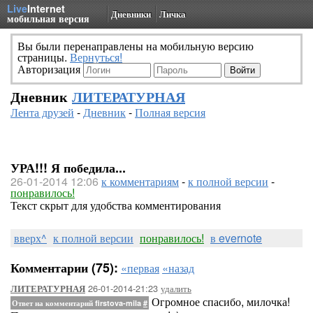
Live
Internet
Дневники
Личка
мобильная версия
Вы были перенаправлены на мобильную версию
страницы.
Вернуться!
Авторизация
Дневник
ЛИТЕРАТУРНАЯ
Лента друзей
-
Дневник
-
Полная версия
УРА!!! Я победила...
26-01-2014 12:06
к комментариям
-
к полной версии
-
понравилось!
Текст скрыт для удобства комментирования
вверх^
к полной версии
понравилось!
в evernote
Комментарии (75):
«первая
«назад
26-01-2014-21:23
удалить
ЛИТЕРАТУРНАЯ
Огромное спасибо, милочка!
Ответ на комментарий firstova-mila
#