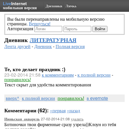
Live
Internet
Дневники
Личка
мобильная версия
Вы были перенаправлены на мобильную версию
страницы.
Вернуться!
Авторизация
Дневник
ЛИТЕРАТУРНАЯ
Лента друзей
-
Дневник
-
Полная версия
Те, кто делает праздник :)
23-02-2014 21:58
к комментариям
-
к полной версии
-
понравилось!
Текст скрыт для удобства комментирования
вверх^
к полной версии
понравилось!
в evernote
Комментарии (62):
«первая
«назад
27-02-2014-21:08
удалить
Июньская_акварель
Ботиночки твои фирменные сразу узрела))Клоун из тебя