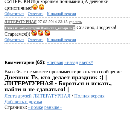
СУПЕРСКИЙ!(в хорошем понимании)А девчонки
артистичные!
Обратиться
-
Ответить
-
К полной версии
27-02-2014-23:13
удалить
ЛИТЕРАТУРНАЯ
Спасибо, Людочка!
Ответ на комментарий Июньская_акварель
#
Стараемся)))
Обратиться
-
Ответить
-
К полной версии
Комментарии (62):
«первая
«назад
вверх^
Вы сейчас не можете прокомментировать это сообщение.
Дневник Те, кто делает праздник :) |
ЛИТЕРАТУРНАЯ - Бороться и искать,
найти и не сдаваться! |
Лента друзей ЛИТЕРАТУРНАЯ
/
Полная версия
Добавить в друзья
Страницы:
«позже
раньше»