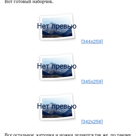
Вот готовый наборчик.
[344x259]
[345x259]
[342x256]
Все остальное, катушки и ножки делаются так же, по такому