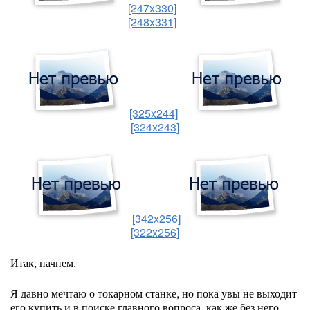
[247x330]
[248x331]
[325x244]
[324x243]
[342x256]
[322x256]
Итак, начнем.
Я давно мечтаю о токарном станке, но пока увы не выходит
его купить и в поиске главного вопроса, как же без него