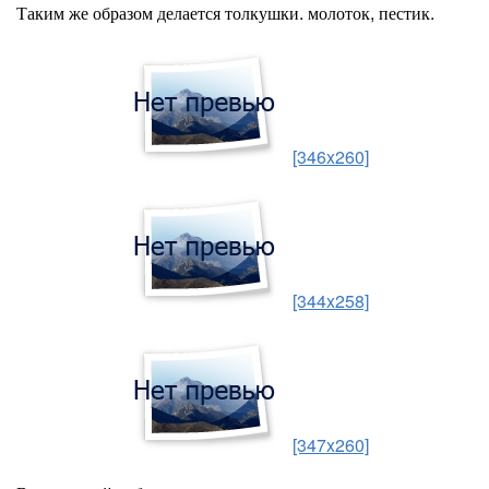
Таким же образом делается толкушки. молоток, пестик.
[346x260]
[344x258]
[347x260]