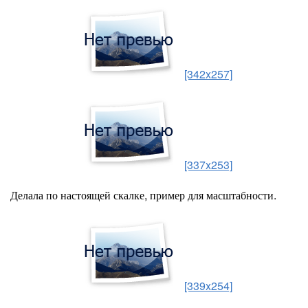
[342x257]
[337x253]
Делала по настоящей скалке, пример для масштабности.
[339x254]