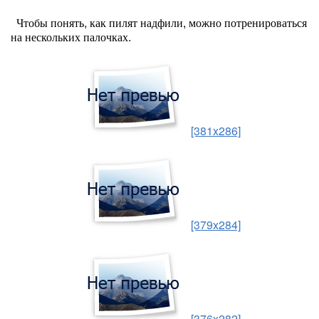
Чтобы понять, как пилят надфили, можно потренироваться
на нескольких палочках.
[381x286]
[379x284]
[376x282]