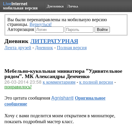
Live
Internet
Дневники
Личка
мобильная версия
Вы были перенаправлены на мобильную версию
страницы.
Вернуться!
Авторизация
Дневник
ЛИТЕРАТУРНАЯ
Лента друзей
-
Дневник
-
Полная версия
Мебельно-кукольная миниатюра "Удивительное
рядом". МК Александры Демченко
26-03-2014 23:58
к комментариям
-
к полной версии
-
понравилось!
Это цитата сообщения
Agnishanti
Оригинальное
сообщение
Хочу с вами поделится моим открытием в миниатюре,
показать подробный мастер класс.