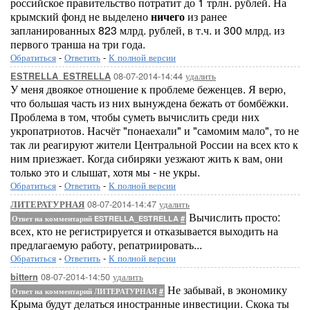
российское правительство потратит до 1 трлн. рублей. На
крымский фонд не выделено
ничего
из ранее
запланированных 823 млрд. рублей, в т.ч. и 300 млрд. из
первого транша на три года.
Обратиться
-
Ответить
-
К полной версии
08-07-2014-14:44
удалить
ESTRELLA_ESTRELLA
У меня двоякое отношение к проблеме беженцев. Я верю,
что большая часть из них вынуждена бежать от бомбёжки.
Проблема в том, чтобы суметь вычислить среди них
укропатриотов. Насчёт "понаехали" и "самомим мало", то не
так ли реагируют жители Центральной России на всех кто к
ним приезжает. Когда сибиряки уезжают жить к вам, они
только это и слышат, хотя мы - не укры.
Обратиться
-
Ответить
-
К полной версии
08-07-2014-14:47
удалить
ЛИТЕРАТУРНАЯ
Вычислить просто:
Ответ на комментарий ESTRELLA_ESTRELLA
#
всех, кто не регистрируется и отказывается выходить на
предлагаемую работу, репатриировать...
Обратиться
-
Ответить
-
К полной версии
08-07-2014-14:50
удалить
bittern
Не забывай, в экономику
Ответ на комментарий ЛИТЕРАТУРНАЯ
#
Крыма будут делаться иностранные инвестиции. Скока ты