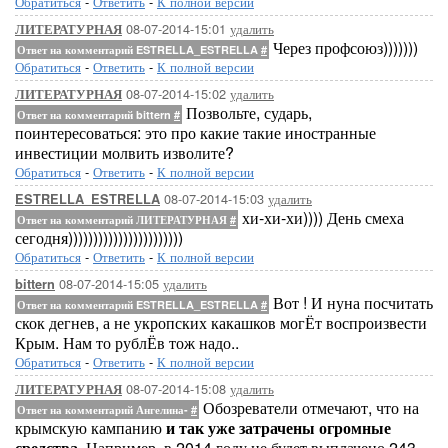
Обратиться
-
Ответить
-
К полной версии
08-07-2014-15:01
удалить
ЛИТЕРАТУРНАЯ
Через профсоюз)))))))
Ответ на комментарий ESTRELLA_ESTRELLA
#
Обратиться
-
Ответить
-
К полной версии
08-07-2014-15:02
удалить
ЛИТЕРАТУРНАЯ
Позвольте, сударь,
Ответ на комментарий bittern
#
поинтересоваться: это про какие такие иностранные
инвестиции молвить изволите?
Обратиться
-
Ответить
-
К полной версии
08-07-2014-15:03
удалить
ESTRELLA_ESTRELLA
хи-хи-хи)))) День смеха
Ответ на комментарий ЛИТЕРАТУРНАЯ
#
сегодня)))))))))))))))))))))))
Обратиться
-
Ответить
-
К полной версии
08-07-2014-15:05
удалить
bittern
Вот ! И нуна посчитать
Ответ на комментарий ESTRELLA_ESTRELLA
#
скок дегнев, а не укропских какашков могЁт воспроизвести
Крым. Нам то рублЁв тож надо..
Обратиться
-
Ответить
-
К полной версии
08-07-2014-15:08
удалить
ЛИТЕРАТУРНАЯ
Обозреватели отмечают, что на
Ответ на комментарий Ангелина-
#
крымскую кампанию
и так уже затрачены огромные
средства
. Например, в 2014 году не будет выплачено 243