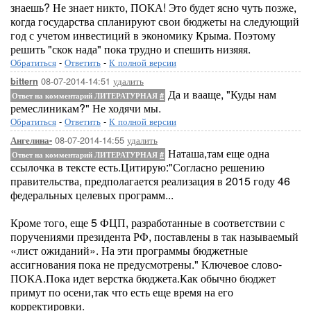
знаешь? Не знает никто, ПОКА! Это будет ясно чуть позже,
когда государства спланируют свои бюджеты на следующий
год с учетом инвестиций в экономику Крыма. Поэтому
решить "скок нада" пока трудно и спешить низяяя.
Обратиться
-
Ответить
-
К полной версии
08-07-2014-14:51
удалить
bittern
Да и вааще, "Куды нам
Ответ на комментарий ЛИТЕРАТУРНАЯ
#
ремеслиникам?" Не ходячи мы.
Обратиться
-
Ответить
-
К полной версии
08-07-2014-14:55
удалить
Ангелина-
Наташа,там еще одна
Ответ на комментарий ЛИТЕРАТУРНАЯ
#
ссылочка в тексте есть.Цитирую:"Согласно решению
правительства, предполагается реализация в 2015 году 46
федеральных целевых программ...
Кроме того, еще 5 ФЦП, разработанные в соответствии с
поручениями президента РФ, поставлены в так называемый
«лист ожиданий». На эти программы бюджетные
ассигнования пока не предусмотрены." Ключевое слово-
ПОКА.Пока идет верстка бюджета.Как обычно бюджет
примут по осени,так что есть еще время на его
корректировки.