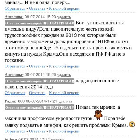
манала... И не я одна, поверь...
Обратиться
-
Ответить
-
К полной версии
08-07-2014-15:23
удалить
Ангелина-
Вот тут поясни,что ты
Ответ на комментарий ЛИТЕРАТУРНАЯ
#
имеешь в виду?Если накопительную часть пенсий
трудоспособных граждан за 2013 год,которые были
временно заморожены до акционирования НПФов,то тут
этот номер не пройдет.Эти деньги низзя просто так взять и
кинуть на нужды Крыма.Они находятся в ПФ РФ,а не в
госказне.
Обратиться
-
Ответить
-
К полной версии
08-07-2014-15:25
удалить
Ангелина-
пардон,пенсионные
Ответ на комментарий ЛИТЕРАТУРНАЯ
#
накопления 2014 года
Обратиться
-
Ответить
-
К полной версии
08-07-2014-17:21
удалить
Радик_888
Начала так мрачно, а
Ответ на комментарий ЛИТЕРАТУРНАЯ
#
закончила профсоюзом укропроституток.
Пора тебе
заявку подавать в минфин, как решить проблемы Крыма.
Обратиться
-
Ответить
-
К полной версии
08-07-2014-17:22
удалить
bittern