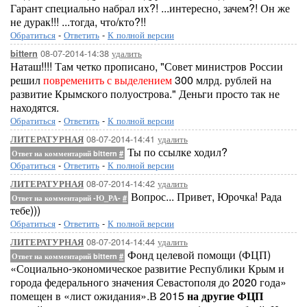
Гарант специально набрал их?! ...интересно, зачем?! Он же
не дурак!!! ...тогда, что/кто?!!
Обратиться
-
Ответить
-
К полной версии
08-07-2014-14:38
удалить
bittern
Наташ!!!! Там четко прописано, "Совет министров России
решил
повременить с выделением
300 млрд. рублей на
развитие Крымского полуострова." Деньги просто так не
находятся.
Обратиться
-
Ответить
-
К полной версии
08-07-2014-14:41
удалить
ЛИТЕРАТУРНАЯ
Ты по ссылке ходил?
Ответ на комментарий bittern
#
Обратиться
-
Ответить
-
К полной версии
08-07-2014-14:42
удалить
ЛИТЕРАТУРНАЯ
Вопрос... Привет, Юрочка! Рада
Ответ на комментарий -Ю_РА-
#
тебе)))
Обратиться
-
Ответить
-
К полной версии
08-07-2014-14:44
удалить
ЛИТЕРАТУРНАЯ
Фонд целевой помощи (ФЦП)
Ответ на комментарий bittern
#
«Социально-экономическое развитие Республики Крым и
города федерального значения Севастополя до 2020 года»
помещен в «лист ожидания».В 2015
на другие ФЦП