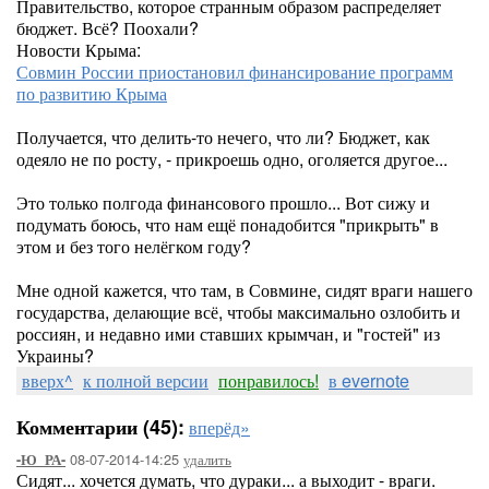
Правительство, которое странным образом распределяет
бюджет. Всё? Поохали?
Новости Крыма:
Совмин России приостановил финансирование программ
по развитию Крыма
Получается, что делить-то нечего, что ли? Бюджет, как
одеяло не по росту, - прикроешь одно, оголяется другое...
Это только полгода финансового прошло... Вот сижу и
подумать боюсь, что нам ещё понадобится "прикрыть" в
этом и без того нелёгком году?
Мне одной кажется, что там, в Совмине, сидят враги нашего
государства, делающие всё, чтобы максимально озлобить и
россиян, и недавно ими ставших крымчан, и "гостей" из
Украины?
вверх^
к полной версии
понравилось!
в evernote
Комментарии (45):
вперёд»
08-07-2014-14:25
удалить
-Ю_РА-
Сидят... хочется думать, что дураки... а выходит - враги.