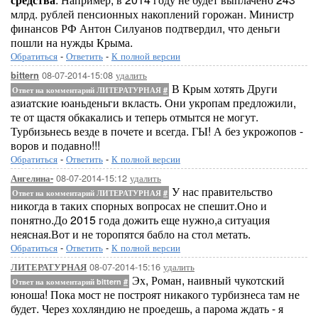
млрд. рублей пенсионных накоплений горожан. Министр
финансов РФ Антон Силуанов подтвердил, что деньги
пошли на нужды Крыма.
Обратиться
-
Ответить
-
К полной версии
08-07-2014-15:08
удалить
bittern
В Крым хотять Други
Ответ на комментарий ЛИТЕРАТУРНАЯ
#
азиатские юаньденьги вкласть. Они укропам предложили,
те от щастя обкакались и теперь отмытся не могут.
Турбизьнесь везде в почете и всегда. ГЫ! А без укрожопов -
воров и подавно!!!
Обратиться
-
Ответить
-
К полной версии
08-07-2014-15:12
удалить
Ангелина-
У нас правительство
Ответ на комментарий ЛИТЕРАТУРНАЯ
#
никогда в таких спорных вопросах не спешит.Оно и
понятно.До 2015 года дожить еще нужно,а ситуация
неясная.Вот и не торопятся бабло на стол метать.
Обратиться
-
Ответить
-
К полной версии
08-07-2014-15:16
удалить
ЛИТЕРАТУРНАЯ
Эх, Роман, наивный чукотский
Ответ на комментарий bittern
#
юноша! Пока мост не построят никакого турбизнеса там не
будет. Через хохляндию не проедешь, а парома ждать - я