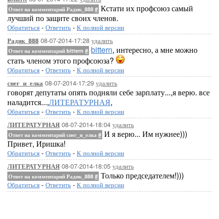
Кстати их профсоюз самый
Ответ на комментарий Радик_888
#
лучший по защите своих членов.
Обратиться
-
Ответить
-
К полной версии
08-07-2014-17:28
удалить
Радик_888
bittern
, интересно, а мне можно
Ответ на комментарий bittern
#
стать членом этого профсоюза?
Обратиться
-
Ответить
-
К полной версии
08-07-2014-17:29
удалить
снег_и_елка
говорят депутаты опять подняли себе зарплату...,я верю. все
наладится...,
ЛИТЕРАТУРНАЯ
,
Обратиться
-
Ответить
-
К полной версии
08-07-2014-18:04
удалить
ЛИТЕРАТУРНАЯ
И я верю... Им нужнее)))
Ответ на комментарий снег_и_елка
#
Привет, Иришка!
Обратиться
-
Ответить
-
К полной версии
08-07-2014-18:05
удалить
ЛИТЕРАТУРНАЯ
Только председателем!)))
Ответ на комментарий Радик_888
#
Обратиться
-
Ответить
-
К полной версии