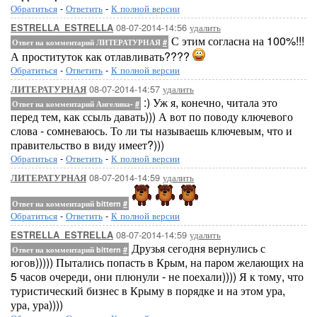
Обратиться
-
Ответить
-
К полной версии
08-07-2014-14:56
удалить
ESTRELLA_ESTRELLA
С этим согласна на 100%!!!
Ответ на комментарий ЛИТЕРАТУРНАЯ
#
А проституток как отлавливать????
Обратиться
-
Ответить
-
К полной версии
08-07-2014-14:57
удалить
ЛИТЕРАТУРНАЯ
:) Уж я, конечно, читала это
Ответ на комментарий Ангелина-
#
перед тем, как ссыль давать))) А вот по поводу ключевого
слова - сомневаюсь. То ли ты называешь ключевым, что и
правительство в виду имеет?)))
Обратиться
-
Ответить
-
К полной версии
08-07-2014-14:59
удалить
ЛИТЕРАТУРНАЯ
Ответ на комментарий bittern
#
Обратиться
-
Ответить
-
К полной версии
08-07-2014-14:59
удалить
ESTRELLA_ESTRELLA
Друзья сегодня вернулись с
Ответ на комментарий bittern
#
югов))))) Пытались попасть в Крым, на паром желающих на
5 часов очереди, они плюнули - не поехали)))) Я к тому, что
туристический бизнес в Крыму в порядке и на этом ура,
ура, ура))))