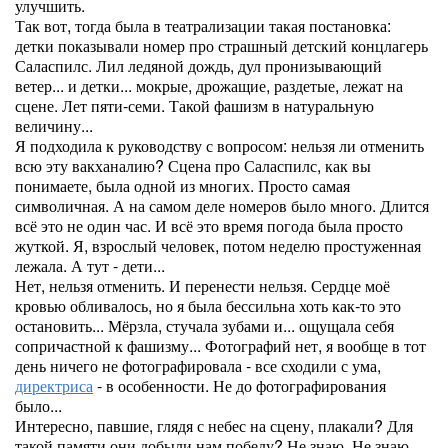
улучшить.
Так вот, тогда была в театрализации такая постановка:
детки показывали номер про страшный детский концлагерь
Саласпилс. Лил ледяной дождь, дул пронизывающий
ветер... и детки... мокрые, дрожащие, раздетые, лежат на
сцене. Лет пяти-семи. Такой фашизм в натуральную
величину...
Я подходила к руководству с вопросом: нельзя ли отменить
всю эту вакханалию? Сцена про Саласпилс, как вы
понимаете, была одной из многих. Просто самая
символичная. А на самом деле номеров было много. Длится
всё это не один час. И всё это время погода была просто
жуткой. Я, взрослый человек, потом неделю простуженная
лежала. А тут - дети...
Нет, нельзя отменить. И перенести нельзя. Сердце моё
кровью обливалось, но я была бессильна хоть как-то это
остановить... Мёрзла, стучала зубами и... ощущала себя
сопричастной к фашизму... Фотографий нет, я вообще в тот
день ничего не фотографировала - все сходили с ума,
директриса
- в особенности. Не до фотографирования
было...
Интересно, павшие, глядя с небес на сцену, плакали? Для
такой памяти они добыли нам победу? Не знаю. Не знаю...