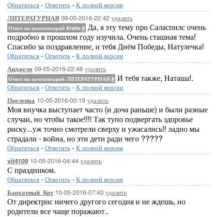
Обратиться
-
Ответить
-
К полной версии
09-05-2016-22:42
удалить
ЛИТЕРАТУРНАЯ
Да, я эту тему про Саласпилс очень
Ответ на комментарий Atalie
#
подробно в прошлом году изучила. Очень сташная тема!
Спасибо за поздравление, и тебя Днём Победы, Натулечка!
Обратиться
-
Ответить
-
К полной версии
09-05-2016-22:48
удалить
Анджело
И тебя также, Наташа!.
Ответ на комментарий ЛИТЕРАТУРНАЯ
#
Обратиться
-
Ответить
-
К полной версии
10-05-2016-00:19
удалить
Преленка
Моя внучка выступает часто (и доча раньше) и были разные
случаи, но чтобы такое!!!! Так тупо подвергать здоровье
риску...уж точно смотрели сверху и ужасались!! ладно мы
страдали - война, но эти дети ради чего ?????
Обратиться
-
Ответить
-
К полной версии
10-05-2016-04:44
удалить
vit4109
С праздником.
Обратиться
-
Ответить
-
К полной версии
10-05-2016-07:43
удалить
Бархатный_Кот
От директрис ничего другого сегодня и не ждешь, но
родители все чаще поражают..