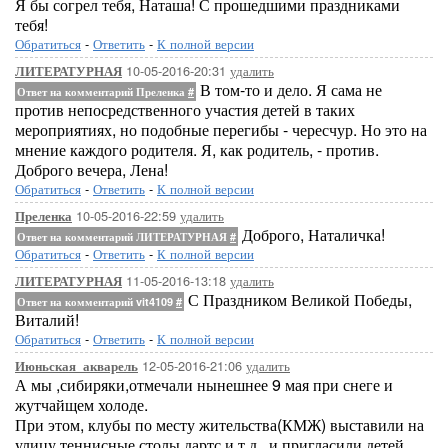
Я бы согрел тебя, Наташа! С прошедшими праздниками
тебя!
Обратиться
-
Ответить
-
К полной версии
10-05-2016-20:31
удалить
ЛИТЕРАТУРНАЯ
В том-то и дело. Я сама не
Ответ на комментарий Преленка
#
против непосредственного участия детей в таких
мероприятиях, но подобные перегибы - чересчур. Но это на
мнение каждого родителя. Я, как родитель, - против.
Доброго вечера, Лена!
Обратиться
-
Ответить
-
К полной версии
10-05-2016-22:59
удалить
Преленка
Доброго, Наталичка!
Ответ на комментарий ЛИТЕРАТУРНАЯ
#
Обратиться
-
Ответить
-
К полной версии
11-05-2016-13:18
удалить
ЛИТЕРАТУРНАЯ
С Праздником Великой Победы,
Ответ на комментарий vit4109
#
Виталий!
Обратиться
-
Ответить
-
К полной версии
12-05-2016-21:06
удалить
Июньская_акварель
А мы ,сибиряки,отмечали нынешнее 9 мая при снеге и
жутчайщем холоде.
При этом, клубы по месту жительства(КМЖ) выставили на
улицу теннисные столы,дартс и т.д...и пригласили детей