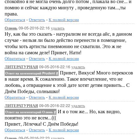
спокойно я не могла очень долго потом , плакала во сне... и
помню и сейчас каждую минуту , проведенную там...,ты
права.
Обратиться
-
Ответить
-
К полной версии
09-05-2016-22:16
удалить
Олюнь
Ну, как бы это сказать - натурализм не всегда айс, в данном
случае - нельзя ли было действо перенести в помещение,
чтобы хоть артисты пневмонию не схватили. Это ж не
война на самом деле! Привет, Нати!
Обратиться
-
Ответить
-
К полной версии
09-05-2016-22:16
удалить
ЛИТЕРАТУРНАЯ
Привет, Викуся! Много перекосов
Ответ на комментарий Prudent
#
в наше время. К сожалению. Такое впечатление, что не
любовь, а отвращение к этой дате хотят детям привить... С
Днём Победы, солнышко!
Обратиться
-
Ответить
-
К полной версии
09-05-2016-22:22
удалить
ЛИТЕРАТУРНАЯ
И я о том же... Но, как видно,
Ответ на комментарий Олюнь
#
понятно это не всем...(((
Привет, Лёлечка! С Днём Победы!
Обратиться
-
Ответить
-
К полной версии
09-05-2016-22:23
удалить
Олюнь