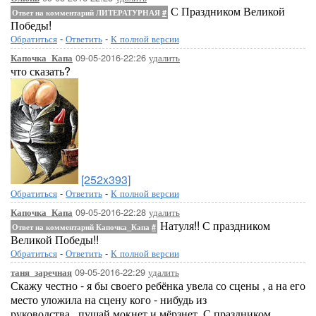
С Праздником Великой
Ответ на комментарий ЛИТЕРАТУРНАЯ
#
Победы!
Обратиться
-
Ответить
-
К полной версии
09-05-2016-22:26
удалить
Капочка_Капа
что сказать?
[252x393]
Обратиться
-
Ответить
-
К полной версии
09-05-2016-22:28
удалить
Капочка_Капа
Натуля!! С праздником
Ответ на комментарий Капочка_Капа
#
Великой Победы!!
Обратиться
-
Ответить
-
К полной версии
09-05-2016-22:29
удалить
таня_заречная
Скажу честно - я бы своего ребёнка увела со сцены , а на его
место уложила на сцену кого - нибудь из
руководства...пущай мокнет и мёрзнет. С праздником ,