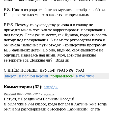
P.S. Никто из родителей не возмутился, не забрал ребёнка.
Наверное, только мне это кажется ненормальным.
P.P.S. Почему-то руководству района и в голову не
приходит мысль хоть как-то корректировать празднования
под погоду. Если уж не могут, как Лужков, корректировать
погоду под празднования. А на месте руководства клуба я
бы имела "запасные пути отхода" - концертную программу
БЕЗ маленьких детей. Но оно, видимо, себя фашистом не
ощущает, издеваясь над ними. Мол, артисты должны
вытерпеть всё. Должны ли?.. Вряд ли.
С ДНЁМ ПОБЕДЫ, ДРУЗЬЯ! УРА! УРА! УРА!
вверх^
к полной версии
понравилось!
в evernote
Комментарии (32):
вперёд»
09-05-2016-22:12
удалить
Prudent
Натуся, с Праздником Великим Победы!
Я была уже в 7-м классе, когда попала в Хатынь, жив тогда
был и мы разговаривали с Иосифом Каминским , спать