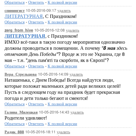
Обратиться
-
Ответить
-
К полной версии
10-05-2016-09:17
удалить
спинингист
ЛИТЕРАТУРНАЯ
, С Праздником!
Обратиться
-
Ответить
-
К полной версии
10-05-2016-12:08
удалить
zerg_from_hive
ЛИТЕРАТУРНАЯ
, с Праздником!
ИМХО всё-таки в такую погоду мероприятия однозначно
должны проводиться в помещении. А почему
"
8 мая
здесь
отмечают День Победы"
? Вроде ж это не Украина, где 8
мая -- т.н. "день пам'яті та скорботи, як в Європі"?
Обратиться
-
Ответить
-
К полной версии
10-05-2016-14:09
удалить
Вера_Стрельцова
Наташенька, с Днем Победы! Всегда найдутся люди,
которые положат маленьких детей ради великих целей!
Пусть в следующем году на праздник будет прекрасная
погода и дети только бегают и смеются!
Обратиться
-
Ответить
-
К полной версии
10-05-2016-14:43
удалить
Галина_Милецкая
Родители удивляют!
Обратиться
-
Ответить
-
К полной версии
10-05-2016-18:11
удалить
Радик_888