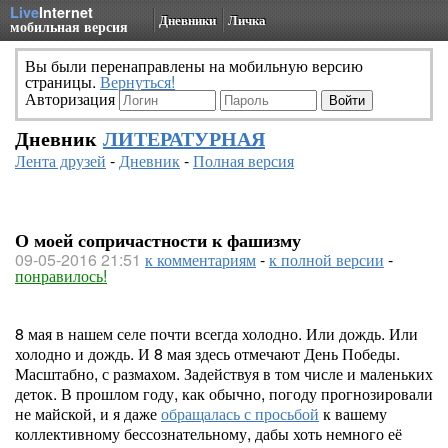
Live
Internet
Дневники
Личка
мобильная версия
Вы были перенаправлены на мобильную версию
страницы.
Вернуться!
Авторизация
Дневник
ЛИТЕРАТУРНАЯ
Лента друзей
-
Дневник
-
Полная версия
О моей сопричастности к фашизму
09-05-2016 21:51
к комментариям
-
к полной версии
-
понравилось!
8 мая в нашем селе почти всегда холодно. Или дождь. Или
холодно и дождь. И 8 мая здесь отмечают День Победы.
Масштабно, с размахом. Задействуя в том числе и маленьких
деток. В прошлом году, как обычно, погоду прогнозировали
не майской, и я даже
обращалась с просьбой
к вашему
коллективному бессознательному, дабы хоть немного её