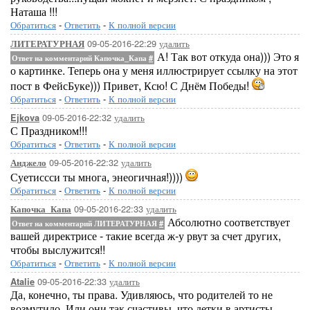
Наташа !!!
Обратиться
-
Ответить
-
К полной версии
09-05-2016-22:29
удалить
ЛИТЕРАТУРНАЯ
А! Так вот откуда она))) Это я
Ответ на комментарий Капочка_Капа
#
о картинке. Теперь она у меня иллюстрирует ссылку на этот
пост в ФейсБуке))) Привет, Ксю! С Днём Победы!
Обратиться
-
Ответить
-
К полной версии
09-05-2016-22:32
удалить
Ejkova
С Праздником!!!
Обратиться
-
Ответить
-
К полной версии
09-05-2016-22:32
удалить
Анджело
Суетиссси ты многа, энеогичная!))))
Обратиться
-
Ответить
-
К полной версии
09-05-2016-22:33
удалить
Капочка_Капа
Абсолютно соответствует
Ответ на комментарий ЛИТЕРАТУРНАЯ
#
вашей директрисе - такие всегда ж-у рвут за счет других,
чтобы выслужится!!
Обратиться
-
Ответить
-
К полной версии
09-05-2016-22:33
удалить
Atalie
Да, конечно, ты права. Удивляюсь, что родителей то не
возмутило. Или они так счастивы, что детки в артисты