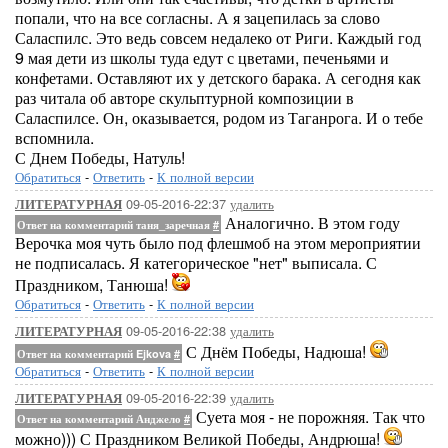
попали, что на все согласны. А я зацепилась за слово
Саласпилс. Это ведь совсем недалеко от Риги. Каждый год
9 мая дети из школы туда едут с цветами, печеньями и
конфетами. Оставляют их у детского барака. А сегодня как
раз читала об авторе скульптурной композиции в
Саласпилсе. Он, оказывается, родом из Таганрога. И о тебе
вспомнила.
С Днем Победы, Натуль!
Обратиться
-
Ответить
-
К полной версии
09-05-2016-22:37
удалить
ЛИТЕРАТУРНАЯ
Аналогично. В этом году
Ответ на комментарий таня_заречная
#
Верочка моя чуть было под флешмоб на этом мероприятии
не подписалась. Я категорическое "нет" выписала. С
Праздником, Танюша!
Обратиться
-
Ответить
-
К полной версии
09-05-2016-22:38
удалить
ЛИТЕРАТУРНАЯ
С Днём Победы, Надюша!
Ответ на комментарий Ejkova
#
Обратиться
-
Ответить
-
К полной версии
09-05-2016-22:39
удалить
ЛИТЕРАТУРНАЯ
Суета моя - не порожняя. Так что
Ответ на комментарий Анджело
#
можно))) С Праздником Великой Победы, Андрюша!