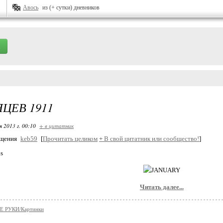
Авось
из (+ сутки) дневников
ЯЦЕВ 1911
я 2013 г. 00:10
+ в цитатник
бщения
keb59
[
Прочитать целиком
+
В свой цитатник или сообщество!
]
ns
Читать далее...
 РУКИ/Кaртинки