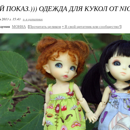
 ПОКАЗ.))) ОДЕЖДА ДЛЯ КУКОЛ ОТ NI
я 2013 г. 15:43
+ в цитатник
бщения
МОННА
[
Прочитать целиком
+
В свой цитатник или сообщество!
]