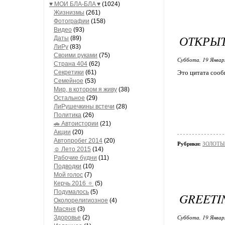
♥ МОИ БЛA-БЛA ♥
(1024)
Жизнизмы
(261)
Фотографии
(158)
Видео
(93)
ОТКРЫТ
Даты
(89)
ЛиРу
(83)
Своими руками
(75)
Суббота, 19 Январ
Страна 404
(62)
Секретики
(61)
Это цитата соо
Семейное
(53)
Мир, в котором я живу
(38)
Остальное
(29)
ЛиРушечкины встечи
(28)
Политика
(26)
🚗 Автоистории
(21)
Акции
(20)
Автопробег 2014
(20)
Рубрики:
ЗОЛОТЫЕ
☺ Лето 2015
(14)
Рабочие будни
(11)
Подводки
(10)
Мой голос
(7)
Керчь 2016 🔅
(5)
Подумалось
(5)
GREETIN
Околорелигиозное
(4)
Масяня
(3)
Суббота, 19 Январ
Здоровье
(2)