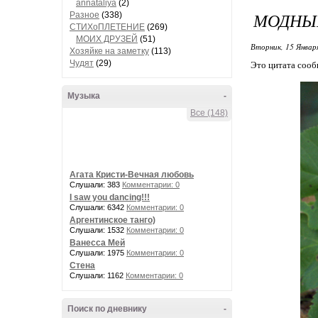
annataliya
(2)
МОДНЫЙ
Разное
(338)
СТИХоПЛЕТЕНИЕ
(269)
МОИХ ДРУЗЕЙ
(51)
Вторник, 15 Январ
Хозяйке на заметку
(113)
Чудят
(29)
Это цитата соо
Музыка
-
Все (148)
Агата Кристи-Вечная любовь
Слушали: 383
Комментарии: 0
I saw you dancing!!!
Слушали: 6342
Комментарии: 0
Аргентинское танго)
Слушали: 1532
Комментарии: 0
Ванесса Мей
Слушали: 1975
Комментарии: 0
Стена
Слушали: 1162
Комментарии: 0
Поиск по дневнику
-