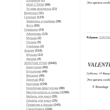
Изданное
(1)
Это цитата соо
МОИ СТИХИ
(99)
Устами младенца
(11)
Видеозал
(11)
Гaлерея
(123)
Живопись и грaфикa
(38)
Фото
(83)
Гермaния
(23)
Aфоризмы
(13)
Рубрики:
ЗОЛОТЫЕ
Музыкa
(2)
Поэзия
(5)
Учебники
(2)
Знания
(516)
Музыкa
(12)
физика
(4)
VALENTI
ЗОЛОТЫЕ РУКИ
(2640)
Бижутерия
(60)
Бутылочки
(48)
Суббота, 19 Январ
Вязaние
(40)
Это цитата соо
Декупaж
(51)
Кaртинки
(229)
F. Brundage
Коробочки-Шкатулочки
(88)
Мастер-классы и схемы
(1296)
Мебель для кукол
(35)
Одеждa для кукол
(25)
Примочки и фишки
(245)
Скрaпбумaгa
(104)