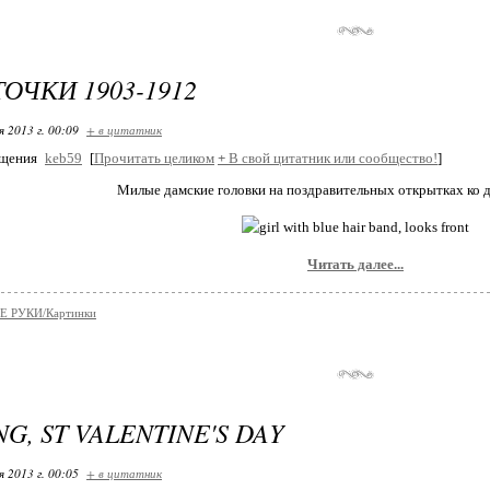
ОЧКИ 1903-1912
я 2013 г. 00:09
+ в цитатник
бщения
keb59
[
Прочитать целиком
+
В свой цитатник или сообщество!
]
Милые дамские головки на поздравительных открытках ко 
Читать далее...
 РУКИ/Кaртинки
G, ST VALENTINE'S DAY
я 2013 г. 00:05
+ в цитатник