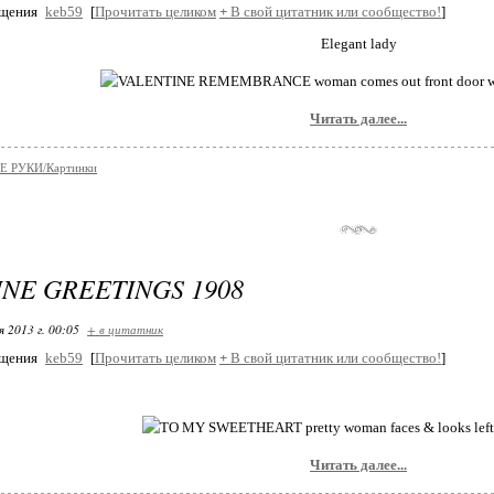
бщения
keb59
[
Прочитать целиком
+
В свой цитатник или сообщество!
]
Еlegant lady
Читать далее...
 РУКИ/Кaртинки
NE GREETINGS 1908
я 2013 г. 00:05
+ в цитатник
бщения
keb59
[
Прочитать целиком
+
В свой цитатник или сообщество!
]
Читать далее...