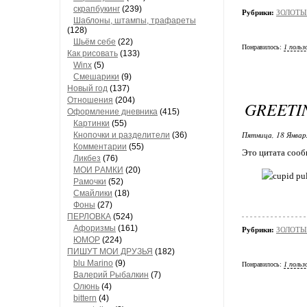
скрапбукинг
(239)
Рубрики:
ЗОЛОТЫЕ
Шaблоны, штaмпы, трaфaреты
(128)
Шьём себе
(22)
Понравилось:
1 польз
Как рисовать
(133)
Winx
(5)
Смешарики
(9)
Новый год
(137)
Отношения
(204)
GREETIN
Оформление дневника
(415)
Кaртинки
(55)
Пятница, 18 Январ
Кнопочки и рaзделители
(36)
Комментaрии
(55)
Это цитата соо
Ликбез
(76)
МОИ РAМКИ
(20)
Рaмочки
(52)
Смaйлики
(18)
Фоны
(27)
ПЕРЛОВКА
(524)
Aфоризмы
(161)
Рубрики:
ЗОЛОТЫЕ
ЮМОР
(224)
ПИШУТ МОИ ДРУЗЬЯ
(182)
blu Marino
(9)
Понравилось:
1 польз
Валерий Рыбалкин
(7)
Олюнь
(4)
bittern
(4)