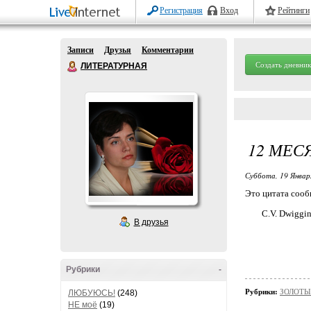
Регистрация
Вход
Рейтинги
Записи
Друзья
Комментарии
Создать дневник
ЛИТЕРАТУРНАЯ
12 МЕС
Суббота, 19 Январ
Это цитата соо
C.V. Dwiggi
В друзья
Рубрики
-
Рубрики:
ЗОЛОТЫЕ
ЛЮБУЮСЬ!
(248)
НЕ моё
(19)