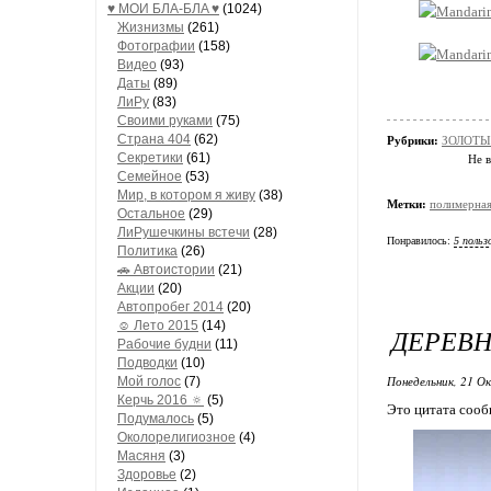
♥ МОИ БЛA-БЛA ♥
(1024)
Жизнизмы
(261)
Фотографии
(158)
Видео
(93)
Даты
(89)
ЛиРу
(83)
Своими руками
(75)
Страна 404
(62)
Рубрики:
ЗОЛОТЫ
Секретики
(61)
Не в
Семейное
(53)
Мир, в котором я живу
(38)
Метки:
полимерная
Остальное
(29)
ЛиРушечкины встечи
(28)
Понравилось:
5 польз
Политика
(26)
🚗 Автоистории
(21)
Акции
(20)
Автопробег 2014
(20)
☺ Лето 2015
(14)
ДЕРЕВ
Рабочие будни
(11)
Подводки
(10)
Понедельник, 21 О
Мой голос
(7)
Керчь 2016 🔅
(5)
Это цитата соо
Подумалось
(5)
Околорелигиозное
(4)
Масяня
(3)
Здоровье
(2)