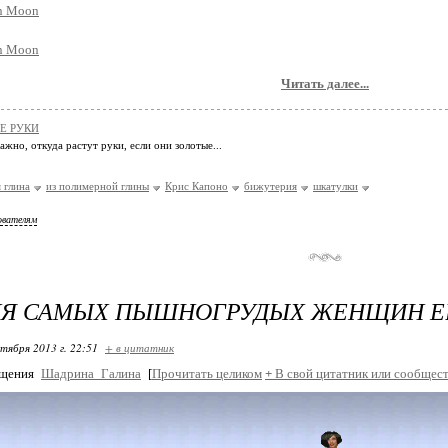
Читать далее...
Е РУКИ
ажно, откуда растут руки, если они золотые...
 глина
из полимерной глины
Крис Капоно
бижутерия
шкатулки
ователям
НЯ САМЫХ ПЫШНОГРУДЫХ ЖЕНЩИН 
ктября 2013 г. 22:51
+ в цитатник
бщения
Шадрина_Галина
[
Прочитать целиком
+
В свой цитатник или сообщест