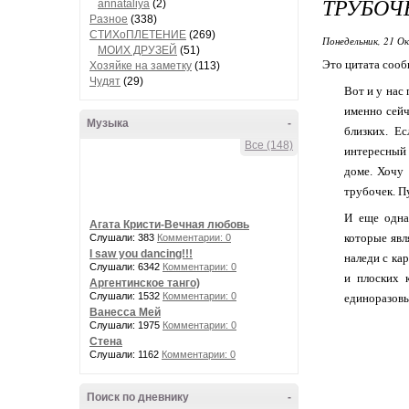
ТРУБОЧ
annataliya
(2)
Разное
(338)
СТИХоПЛЕТЕНИЕ
(269)
Понедельник, 21 О
МОИХ ДРУЗЕЙ
(51)
Это цитата соо
Хозяйке на заметку
(113)
Чудят
(29)
Вот и у нас
именно сейч
Музыка
-
близких. Е
Все (148)
интересный 
доме. Хочу 
трубочек. П
И еще одна
Агата Кристи-Вечная любовь
которые явл
Слушали: 383
Комментарии: 0
I saw you dancing!!!
наледи с ка
Слушали: 6342
Комментарии: 0
и плоских 
Аргентинское танго)
Слушали: 1532
Комментарии: 0
единоразовы
Ванесса Мей
Слушали: 1975
Комментарии: 0
Стена
Слушали: 1162
Комментарии: 0
Поиск по дневнику
-