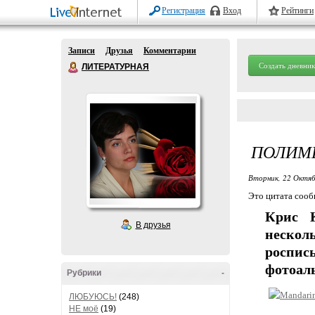
Регистрация
Вход
Рейтинги
Записи
Друзья
Комментарии
Создать дневник
ЛИТЕРАТУРНАЯ
ПОЛИМЕ
Вторник, 22 Октяб
Это цитата соо
Крис 
В друзья
нескол
роспис
фотоал
Рубрики
-
ЛЮБУЮСЬ!
(248)
НЕ моё
(19)