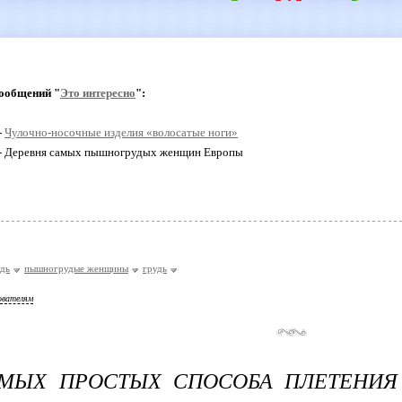
ообщений "
Это интересно
":
-
Чулочно-носочные изделия «волосатые ноги»
 - Деревня самых пышногрудых женщин Европы
дь
пышногрудые женщины
грудь
ователям
АМЫХ ПРОСТЫХ СПОСОБА ПЛЕТЕНИЯ