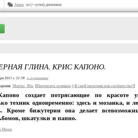
Авось
из (+ сутки) дневников
РНАЯ ГЛИНА. КРИС КАПОНО.
ря 2013 г. 21:58
+ в цитатник
бщения
Marino_Blu
[
Прочитать целиком
+
В свой цитатник или сообщество!
]
Капоно
создает потрясающие по красоте у
ько техник одновременно: здесь и мозаика, и л
ь. Кроме бижутерии она делает всевозможн
ьбомов, шкатулки и панно.