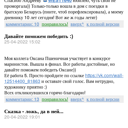
Спасибо Андрееву
WEST1640
юбилею, чуть свой не
проморгала)) Только-только вошла в дом с поездки в
братскую Беларусь (пните, чтоб порефлексировала), а моему
дневнику 10 лет сегодня! Вот же ж годы летят)
комментарии: 10
понравилось!
вверх^
к полной версии
Давайте поможем победить :)
25-04-2022 15:02
Моя коллега Оксана Пшеничная участвует в конкурсе
маринистов. Вышла в финал. Все работы достойные, но
давайте поможем победить Оксане))
Её работа 5. Просто пройдите по ссылке
https://vk.com/wall-
12514400_81863
и оставьте свой голос. Вам нетрудно,
художнику приятно :)
Всех откликнувшихся горячо благодарю!
комментарии: 13
понравилось!
вверх^
к полной версии
Сказка - ложь, да в ней...
20-04-2022 19:01