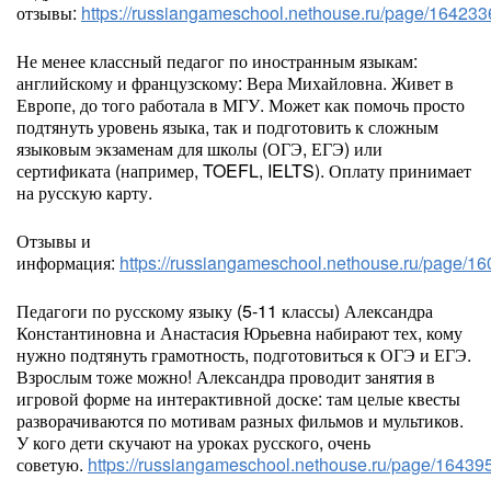
отзывы:
https://russiangameschool.nethouse.ru/page/164233
Не менее классный педагог по иностранным языкам:
английскому и французскому: Вера Михайловна. Живет в
Европе, до того работала в МГУ. Может как помочь просто
подтянуть уровень языка, так и подготовить к сложным
языковым экзаменам для школы (ОГЭ, ЕГЭ) или
сертификата (например, TOEFL, IELTS). Оплату принимает
на русскую карту.
Отзывы и
информация:
https://russiangameschool.nethouse.ru/page/1
Педагоги по русскому языку (5-11 классы) Александра
Константиновна и Анастасия Юрьевна набирают тех, кому
нужно подтянуть грамотность, подготовиться к ОГЭ и ЕГЭ.
Взрослым тоже можно! Александра проводит занятия в
игровой форме на интерактивной доске: там целые квесты
разворачиваются по мотивам разных фильмов и мультиков.
У кого дети скучают на уроках русского, очень
советую.
https://russiangameschool.nethouse.ru/page/16439