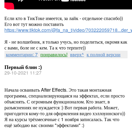
Если кто в ТикТоке имеется, за лайк - отдельное спасибо))
Его вот тут можно поставить
https://www.tiktok.com/@fa_na_t/video/703222059718...d
Я - не волшебник, я только учусь, но поделиться, окромя как
с вами, боле не с кем. Та к что терпите))
комментарии: 7
понравилось!
вверх^
к полной версии
Первый блин :)
29-10-2021 11:27
Начала осваивать After Effects. Это такая монтажная
программа, специализирующаяся на эффектах, если просто
объяснять. С огромным функционалом. Кто знает, в
разъяснениях не нуждается :) Вот первая работа. Может,
пригодится кому-то для оформления видео хэллоуинского))
Я на курсы трёхмесячные с 1 ноября записалась. Так что
ещё забодаю вас своими "эффектами" :)