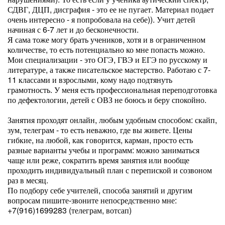
СДВГ, ДЦП, дисграфия - это ее не пугает. Материал подает
очень интересно - я попробовала на себе)). Учит детей
начиная с 6-7 лет и до бесконечности.
Я сама тоже могу брать учеников, хотя и в ограниченном
количестве, то есть потенциально ко мне попасть можно.
Мои специализации - это ОГЭ, ГВЭ и ЕГЭ по русскому и
литературе, а также писательское мастерство. Работаю с 7-
11 классами и взрослыми, кому надо подтянуть
грамотность. У меня есть профессиональная переподготовка
по дефектологии, детей с ОВЗ не боюсь и беру спокойно.
Занятия проходят онлайн, любым удобным способом: скайп,
зум, телеграм - то есть неважно, где вы живете. Цены
гибкие, на любой, как говорится, карман, просто есть
разные варианты учебы и программ: можно заниматься
чаще или реже, сократить время занятия или вообще
проходить индивидуальный план с перепиской и созвоном
раз в месяц.
По подбору себе учителей, способа занятий и другим
вопросам пишите-звоните непосредственно мне:
+7(916)1699283 (телеграм, вотсап)