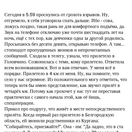
Сегодня в 5.59 проснулись от грохота взрывов. Ну,
отгремело, я себя уговорила спать дальше. Ибо - сова,
ложусь поздно, такая рань не для комфортного подъёма, да.
Звук на телефоне отключаю уже почти шестнадцать лет на
ночь, ещё с тех пор, как девчонки одна за другой родились.
Просыпаюсь без десяти девять, открываю телефон. А там...
стопиццот пропущенных звонков и непрочитанных
сообщений. Сходила в телегу, узнала, что прилетело в
Головчино. Созвонилась с теми, кому прилетело. Ответила
всем волновавшимся. Вот и вам отвечаю. У меня всё в
порядке. Прилетело в 4 км от меня. Ну, вы помните, что
село у нас огромное. Из положительного могу отметить, что
теперь хотя бы имею представление, как звучит прилёт в
четырёх км. Потому как грохочет у нас тут не переставая
практически с самого начала этой, как её бишь,
спецоперации.
Прикол про подругу, что живёт в месте непосредственного
прилёта. Когда первый раз прилетело в Белгородскую
область, ей звонили родственники из Кургана:
"Собирайтесь, приезжайте!". Она - им: "Да ладно, это в ста