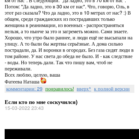
км от нас". В следующий: "Да ладно, это в 70 км от нас".
Потом: "Да ладно, это в 30 км от нас". Что, говорю, Оль, в
этот раз сказала? Что да ладно, это в 10 метрах от нас? :) В
общем, среди гражданских из пострадавших только
женщина в реанимации, из военных - распространяться
нельзя, а то нынче за это и загреметь можно. Сами знаете.
Хорошо, что утро было раннее, и люди ещё не высыпали на
улицу. А то были бы жертвы серьёзные. А дома сильно
пострадали, да. И воронки в огородах. Без газа сидят люди в
том районе. У нас света до обеда не было. И - как следствие
- воды. Но теперь дали. Так что пишу вам, чтоб не
переживали.
Всех люблю, целую, ваша
Фатеева Наташа
комментарии: 29
понравилось!
вверх^
к полной версии
Если кто по мне соскучился)
15-03-2022 23:43