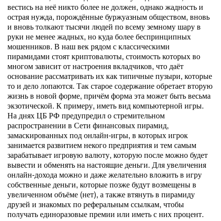
вестись на неё никто более не должен, однако жадность и
острая нужда, порождённые буржуазным обществом, вновь
и вновь толкают тысячи людей по всему земному шару в
руки не менее жадных, но куда более беспринципных
мошенников. В наш век рядом с классическими
пирамидами стоят криптовалюты, стоимость которых во
многом зависит от настроения вкладчиков, что даёт
основание рассматривать их как типичные пузыри, которые
то и дело лопаются. Так старое содержание обретает вторую
жизнь в новой форме, причём форма эта может быть весьма
экзотической. К примеру, иметь вид компьютерной игры.
На днях ЦБ РФ предупредил о стремительном
распространении в Сети финансовых пирамид,
замаскированных под онлайн-игры, в которых игрок
занимается развитием некого предприятия и тем самым
зарабатывает игровую валюту, которую после можно будет
вывести и обменять на настоящие деньги. Для увеличения
онлайн-дохода можно и даже желательно вложить в игру
собственные деньги, которые позже будут возмещены в
увеличенном объёме (нет), а также втянуть в пирамиду
друзей и знакомых по реферальным ссылкам, чтобы
получать единоразовые премии или иметь с них процент.