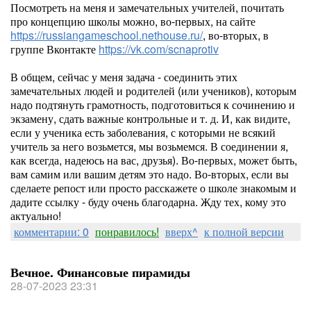
Посмотреть на меня и замечательных учителей, почитать
про концепцию школы можно, во-первых, на сайте
https://russiangameschool.nethouse.ru/
, во-вторых, в
группе Вконтакте
https://vk.com/scnaprotiv
В общем, сейчас у меня задача - соединить этих
замечательных людей и родителей (или учеников), которым
надо подтянуть грамотность, подготовиться к сочинению и
экзамену, сдать важные контрольные и т. д. И, как видите,
если у ученика есть заболевания, с которыми не всякий
учитель за него возьмется, мы возьмемся. В соединении я,
как всегда, надеюсь на вас, друзья). Во-первых, может быть,
вам самим или вашим детям это надо. Во-вторых, если вы
сделаете репост или просто расскажете о школе знакомым и
дадите ссылку - буду очень благодарна. Жду тех, кому это
актуально!
комментарии: 0
понравилось!
вверх^
к полной версии
Вечное. Финансовые пирамиды
28-07-2023 23:31