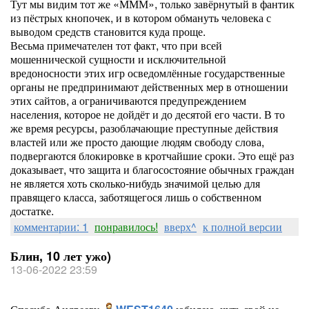
Тут мы видим тот же «МММ», только завёрнутый в фантик
из пёстрых кнопочек, и в котором обмануть человека с
выводом средств становится куда проще.
Весьма примечателен тот факт, что при всей
мошеннической сущности и исключительной
вредоносности этих игр осведомлённые государственные
органы не предпринимают действенных мер в отношении
этих сайтов, а ограничиваются предупреждением
населения, которое не дойдёт и до десятой его части. В то
же время ресурсы, разоблачающие преступные действия
властей или же просто дающие людям свободу слова,
подвергаются блокировке в кротчайшие сроки. Это ещё раз
доказывает, что защита и благосостояние обычных граждан
не является хоть сколько-нибудь значимой целью для
правящего класса, заботящегося лишь о собственном
достатке.
комментарии: 1
понравилось!
вверх^
к полной версии
Блин, 10 лет ужо)
13-06-2022 23:59