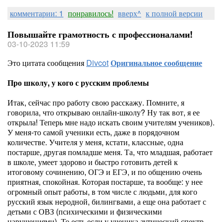
комментарии: 1
понравилось!
вверх^
к полной версии
Повышайте грамотность с профессионалами!
03-10-2023 11:59
Это цитата сообщения
Divcot
Оригинальное сообщение
Про школу, у кого с русским проблемы
Итак, сейчас про работу свою расскажу. Помните, я
говорила, что открываю онлайн-школу? Ну так вот, я ее
открыла! Теперь мне надо искать своим учителям учеников).
У меня-то самой ученики есть, даже в порядочном
количестве. Учителя у меня, кстати, классные, одна
постарше, другая помладше меня. Та, что младшая, работает
в школе, умеет здорово и быстро готовить детей к
итоговому сочинению, ОГЭ и ЕГЭ, и по общению очень
приятная, спокойная. Которая постарше, та вообще: у нее
огромный опыт работы, в том числе с людьми, для кого
русский язык неродной, билингвами, а еще она работает с
детьми с ОВЗ (психическими и физическими
нарушениями). То есть если у ученика аутический спектр,