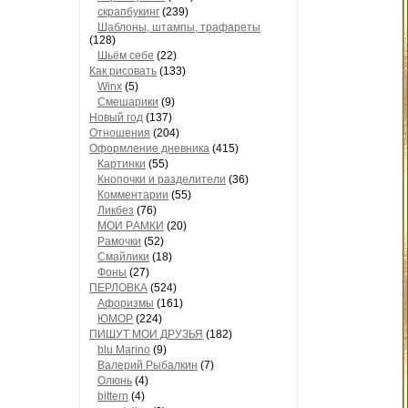
скрапбукинг
(239)
Шaблоны, штaмпы, трaфaреты
(128)
Шьём себе
(22)
Как рисовать
(133)
Winx
(5)
Смешарики
(9)
Новый год
(137)
Отношения
(204)
Оформление дневника
(415)
Кaртинки
(55)
Кнопочки и рaзделители
(36)
Комментaрии
(55)
Ликбез
(76)
МОИ РAМКИ
(20)
Рaмочки
(52)
Смaйлики
(18)
Фоны
(27)
ПЕРЛОВКА
(524)
Aфоризмы
(161)
ЮМОР
(224)
ПИШУТ МОИ ДРУЗЬЯ
(182)
blu Marino
(9)
Валерий Рыбалкин
(7)
Олюнь
(4)
bittern
(4)