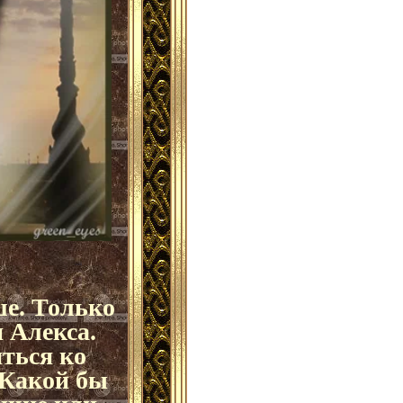
ше. Только
 Алекса.
иться ко
 Какой бы