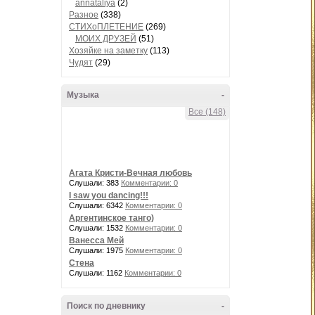
annataliya
(2)
Разное
(338)
СТИХоПЛЕТЕНИЕ
(269)
МОИХ ДРУЗЕЙ
(51)
Хозяйке на заметку
(113)
Чудят
(29)
Музыка
-
Все (148)
Агата Кристи-Вечная любовь
Слушали: 383
Комментарии: 0
I saw you dancing!!!
Слушали: 6342
Комментарии: 0
Аргентинское танго)
Слушали: 1532
Комментарии: 0
Ванесса Мей
Слушали: 1975
Комментарии: 0
Стена
Слушали: 1162
Комментарии: 0
Поиск по дневнику
-