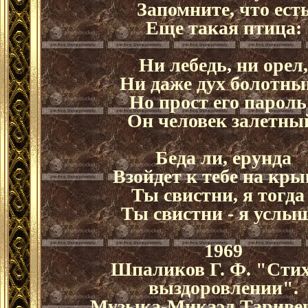
Запомните, что ест
Еще такая птица:
Ни лебедь, ни орел,
Ни даже дух болотны
Но прост его пароль
Он человек залетны
Беда ли, ерунда
Взойдет к тебе на кры
Ты свистни, я тогда 
Ты свистни - я услыш
1969
Шпаликов Г. Ф. "Стих
выздоровлении".
Музыка-Микаэл Таривер