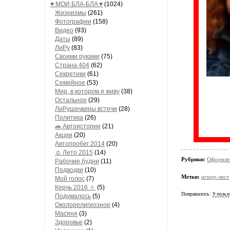
♥ МОИ БЛA-БЛA ♥
(1024)
Жизнизмы
(261)
Фотографии
(158)
Видео
(93)
Даты
(89)
ЛиРу
(83)
Своими руками
(75)
Страна 404
(62)
Секретики
(61)
Семейное
(53)
Мир, в котором я живу
(38)
Остальное
(29)
ЛиРушечкины встечи
(28)
Политика
(26)
🚗 Автоистории
(21)
Акции
(20)
Автопробег 2014
(20)
☺ Лето 2015
(14)
Рубрики:
Оформлен
Рабочие будни
(11)
Подводки
(10)
Метки:
игнор-лист
Мой голос
(7)
Керчь 2016 🔅
(5)
Понравилось:
9 польз
Подумалось
(5)
Околорелигиозное
(4)
Масяня
(3)
Здоровье
(2)