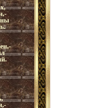
х,
н,-
сны
ь.
ен,-
ыл
ий.
ь,
,-