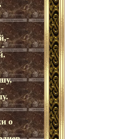
ь
й,-
 -
й.
шу,
-
у.
и о
диев.