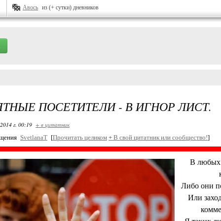
Авось
из (+ сутки) дневников
ТНЫЕ ПОСЕТИТЕЛИ - В ИГНОР ЛИСТ.
2014 г. 00:19
+ в цитатник
бщения
SvetlanaT
[
Прочитать целиком
+
В свой цитатник или сообщество!
]
В любых 
Либо они по
Или заход
комме
Я таких лю