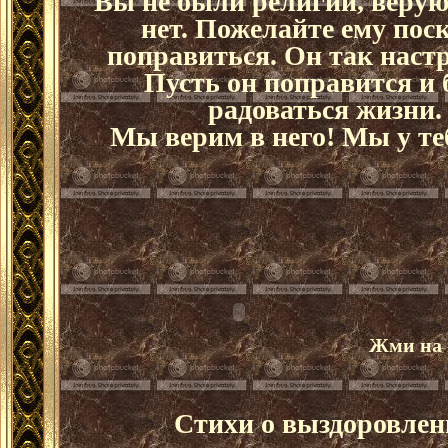
Вы не были религии, веру
нет. Пожелайте ему пос
поправиться. Он так настр
Пусть он поправится и 
радоваться жизни.
Мы верим в него! Мы у теб
Жми на 
Стихи о выздоровлен