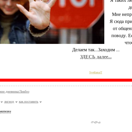
д
Мне непр
Я сюда при
от общен
поводу. Е
что
Делаем так...Заходим ...
ЗДЕСЬ далее...
SvetlanaT
ие дневника/Ликбез
лигнор
как поставить
ователям