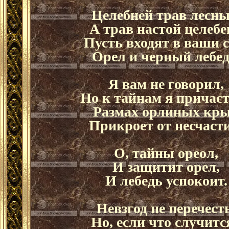
Целебней трав лесны
А трав настой целебе
Пусть входят в ваши 
Орел и черный лебед
Я вам не говорил,
Но к тайнам я причаст
Размах орлиных кр
Прикроет от несчаст
О, тайны ореол,
И защитит орел,
И лебедь успокоит.
Невзгод не перечест
Но, если что случится