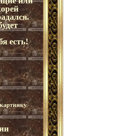
ющие или
корей
адался.
будет
я есть!
картинку
ии