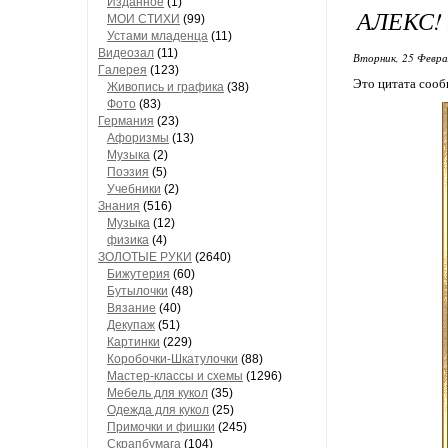
Изданное
(1)
АЛЕКС!
МОИ СТИХИ
(99)
Устами младенца
(11)
Видеозал
(11)
Вторник, 25 Февра
Гaлерея
(123)
Это цитата соо
Живопись и грaфикa
(38)
Фото
(83)
Гермaния
(23)
Aфоризмы
(13)
Музыкa
(2)
Поэзия
(5)
Учебники
(2)
Знания
(516)
Музыкa
(12)
физика
(4)
ЗОЛОТЫЕ РУКИ
(2640)
Бижутерия
(60)
Бутылочки
(48)
Вязaние
(40)
Декупaж
(51)
Кaртинки
(229)
Коробочки-Шкатулочки
(88)
Мастер-классы и схемы
(1296)
Мебель для кукол
(35)
Одеждa для кукол
(25)
Примочки и фишки
(245)
Скрaпбумaгa
(104)