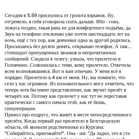
Сегодня в 5.59 проснулись от грохота взрывов. Ну,
отгремело, я себя уговорила спать дальше. Ибо - сова,
ложусь поздно, такая рань не для комфортного подъёма, да.
Звук на телефоне отключаю уже почти шестнадцать лет на
ночь, ещё с тех пор, как девчонки одна за другой родились.
Просыпаюсь без десяти девять, открываю телефон. А там...
стопиццот пропущенных звонков и непрочитанных
сообщений. Сходила в телегу, узнала, что прилетело в
Головчино. Созвонилась с теми, кому прилетело. Ответила
всем волновавшимся. Вот и вам отвечаю. У меня всё в
порядке. Прилетело в 4 км от меня. Ну, вы помните, что
село у нас огромное. Из положительного могу отметить, что
теперь хотя бы имею представление, как звучит прилёт в
четырёх км. Потому как грохочет у нас тут не переставая
практически с самого начала этой, как её бишь,
спецоперации.
Прикол про подругу, что живёт в месте непосредственного
прилёта. Когда первый раз прилетело в Белгородскую
область, ей звонили родственники из Кургана:
"Собирайтесь, приезжайте!". Она - им: "Да ладно, это в ста