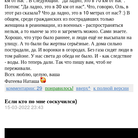
км от нас". В следующий: "Да ладно, это в 70 км от нас".
Потом: "Да ладно, это в 30 км от нас". Что, говорю, Оль, в
этот раз сказала? Что да ладно, это в 10 метрах от нас? :) В
общем, среди гражданских из пострадавших только
женщина в реанимации, из военных - распространяться
нельзя, а то нынче за это и загреметь можно. Сами знаете.
Хорошо, что утро было раннее, и люди ещё не высыпали на
улицу. А то были бы жертвы серьёзные. А дома сильно
пострадали, да. И воронки в огородах. Без газа сидят люди в
том районе. У нас света до обеда не было. И - как следствие
- воды. Но теперь дали. Так что пишу вам, чтоб не
переживали.
Всех люблю, целую, ваша
Фатеева Наташа
комментарии: 29
понравилось!
вверх^
к полной версии
Если кто по мне соскучился)
15-03-2022 23:43