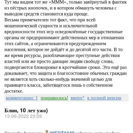
Тут мы видим тот же «МММ», только завёрнутый в фантик
из пёстрых кнопочек, и в котором обмануть человека с
выводом средств становится куда проще.
Весьма примечателен тот факт, что при всей
мошеннической сущности и исключительной
вредоносности этих игр осведомлённые государственные
органы не предпринимают действенных мер в отношении
этих сайтов, а ограничиваются предупреждением
населения, которое не дойдёт и до десятой его части. В то
же время ресурсы, разоблачающие преступные действия
властей или же просто дающие людям свободу слова,
подвергаются блокировке в кротчайшие сроки. Это ещё раз
доказывает, что защита и благосостояние обычных граждан
не является хоть сколько-нибудь значимой целью для
правящего класса, заботящегося лишь о собственном
достатке.
комментарии: 1
понравилось!
вверх^
к полной версии
Блин, 10 лет ужо)
13-06-2022 23:59