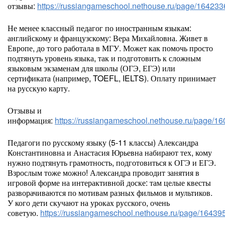
отзывы:
https://russiangameschool.nethouse.ru/page/164233
Не менее классный педагог по иностранным языкам:
английскому и французскому: Вера Михайловна. Живет в
Европе, до того работала в МГУ. Может как помочь просто
подтянуть уровень языка, так и подготовить к сложным
языковым экзаменам для школы (ОГЭ, ЕГЭ) или
сертификата (например, TOEFL, IELTS). Оплату принимает
на русскую карту.
Отзывы и
информация:
https://russiangameschool.nethouse.ru/page/1
Педагоги по русскому языку (5-11 классы) Александра
Константиновна и Анастасия Юрьевна набирают тех, кому
нужно подтянуть грамотность, подготовиться к ОГЭ и ЕГЭ.
Взрослым тоже можно! Александра проводит занятия в
игровой форме на интерактивной доске: там целые квесты
разворачиваются по мотивам разных фильмов и мультиков.
У кого дети скучают на уроках русского, очень
советую.
https://russiangameschool.nethouse.ru/page/16439