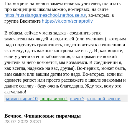
Посмотреть на меня и замечательных учителей, почитать
про концепцию школы можно, во-первых, на сайте
https://russiangameschool.nethouse.ru/
, во-вторых, в
группе Вконтакте
https://vk.com/scnaprotiv
В общем, сейчас у меня задача - соединить этих
замечательных людей и родителей (или учеников), которым
надо подтянуть грамотность, подготовиться к сочинению и
экзамену, сдать важные контрольные и т. д. И, как видите,
если у ученика есть заболевания, с которыми не всякий
учитель за него возьмется, мы возьмемся. В соединении я,
как всегда, надеюсь на вас, друзья). Во-первых, может быть,
вам самим или вашим детям это надо. Во-вторых, если вы
сделаете репост или просто расскажете о школе знакомым и
дадите ссылку - буду очень благодарна. Жду тех, кому это
актуально!
комментарии: 0
понравилось!
вверх^
к полной версии
Вечное. Финансовые пирамиды
28-07-2023 23:31