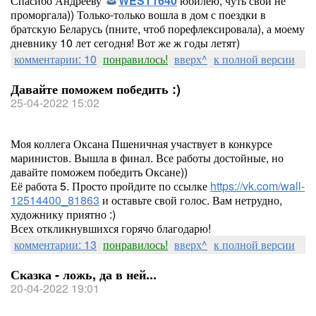
Спасибо Андрееву
WEST1640
юбилею, чуть свой не
проморгала)) Только-только вошла в дом с поездки в
братскую Беларусь (пните, чтоб порефлексировала), а моему
дневнику 10 лет сегодня! Вот же ж годы летят)
комментарии: 10
понравилось!
вверх^
к полной версии
Давайте поможем победить :)
25-04-2022 15:02
Моя коллега Оксана Пшеничная участвует в конкурсе
маринистов. Вышла в финал. Все работы достойные, но
давайте поможем победить Оксане))
Её работа 5. Просто пройдите по ссылке
https://vk.com/wall-
12514400_81863
и оставьте свой голос. Вам нетрудно,
художнику приятно :)
Всех откликнувшихся горячо благодарю!
комментарии: 13
понравилось!
вверх^
к полной версии
Сказка - ложь, да в ней...
20-04-2022 19:01