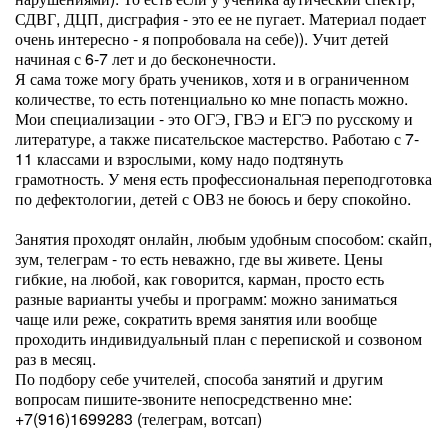
СДВГ, ДЦП, дисграфия - это ее не пугает. Материал подает
очень интересно - я попробовала на себе)). Учит детей
начиная с 6-7 лет и до бесконечности.
Я сама тоже могу брать учеников, хотя и в ограниченном
количестве, то есть потенциально ко мне попасть можно.
Мои специализации - это ОГЭ, ГВЭ и ЕГЭ по русскому и
литературе, а также писательское мастерство. Работаю с 7-
11 классами и взрослыми, кому надо подтянуть
грамотность. У меня есть профессиональная переподготовка
по дефектологии, детей с ОВЗ не боюсь и беру спокойно.
Занятия проходят онлайн, любым удобным способом: скайп,
зум, телеграм - то есть неважно, где вы живете. Цены
гибкие, на любой, как говорится, карман, просто есть
разные варианты учебы и программ: можно заниматься
чаще или реже, сократить время занятия или вообще
проходить индивидуальный план с перепиской и созвоном
раз в месяц.
По подбору себе учителей, способа занятий и другим
вопросам пишите-звоните непосредственно мне:
+7(916)1699283 (телеграм, вотсап)