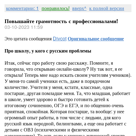
комментарии: 1
понравилось!
вверх^
к полной версии
Повышайте грамотность с профессионалами!
03-10-2023 11:59
Это цитата сообщения
Divcot
Оригинальное сообщение
Про школу, у кого с русским проблемы
Итак, сейчас про работу свою расскажу. Помните, я
говорила, что открываю онлайн-школу? Ну так вот, я ее
открыла! Теперь мне надо искать своим учителям учеников).
У меня-то самой ученики есть, даже в порядочном
количестве. Учителя у меня, кстати, классные, одна
постарше, другая помладше меня. Та, что младшая, работает
в школе, умеет здорово и быстро готовить детей к
итоговому сочинению, ОГЭ и ЕГЭ, и по общению очень
приятная, спокойная. Которая постарше, та вообще: у нее
огромный опыт работы, в том числе с людьми, для кого
русский язык неродной, билингвами, а еще она работает с
детьми с ОВЗ (психическими и физическими
нарушениями). То есть если у ученика аутический спектр,