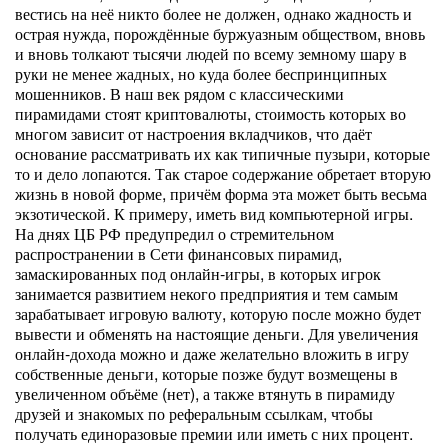
вестись на неё никто более не должен, однако жадность и
острая нужда, порождённые буржуазным обществом, вновь
и вновь толкают тысячи людей по всему земному шару в
руки не менее жадных, но куда более беспринципных
мошенников. В наш век рядом с классическими
пирамидами стоят криптовалюты, стоимость которых во
многом зависит от настроения вкладчиков, что даёт
основание рассматривать их как типичные пузыри, которые
то и дело лопаются. Так старое содержание обретает вторую
жизнь в новой форме, причём форма эта может быть весьма
экзотической. К примеру, иметь вид компьютерной игры.
На днях ЦБ РФ предупредил о стремительном
распространении в Сети финансовых пирамид,
замаскированных под онлайн-игры, в которых игрок
занимается развитием некого предприятия и тем самым
зарабатывает игровую валюту, которую после можно будет
вывести и обменять на настоящие деньги. Для увеличения
онлайн-дохода можно и даже желательно вложить в игру
собственные деньги, которые позже будут возмещены в
увеличенном объёме (нет), а также втянуть в пирамиду
друзей и знакомых по реферальным ссылкам, чтобы
получать единоразовые премии или иметь с них процент.