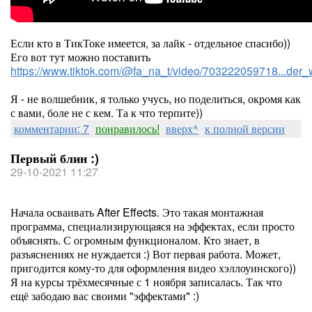
Если кто в ТикТоке имеется, за лайк - отдельное спасибо))
Его вот тут можно поставить
https://www.tiktok.com/@fa_na_t/video/703222059718...d
Я - не волшебник, я только учусь, но поделиться, окромя как
с вами, боле не с кем. Та к что терпите))
комментарии: 7
понравилось!
вверх^
к полной версии
Первый блин :)
29-10-2021 11:27
Начала осваивать After Effects. Это такая монтажная
программа, специализирующаяся на эффектах, если просто
объяснять. С огромным функционалом. Кто знает, в
разъяснениях не нуждается :) Вот первая работа. Может,
пригодится кому-то для оформления видео хэллоуинского))
Я на курсы трёхмесячные с 1 ноября записалась. Так что
ещё забодаю вас своими "эффектами" :)