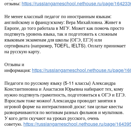
отзывы:
https://russiangameschool.nethouse.ru/page/164233
Не менее классный педагог по иностранным языкам:
английскому и французскому: Вера Михайловна. Живет в
Европе, до того работала в МГУ. Может как помочь просто
подтянуть уровень языка, так и подготовить к сложным
языковым экзаменам для школы (ОГЭ, ЕГЭ) или
сертификата (например, TOEFL, IELTS). Оплату принимает
на русскую карту.
Отзывы и
информация:
https://russiangameschool.nethouse.ru/page/1
Педагоги по русскому языку (5-11 классы) Александра
Константиновна и Анастасия Юрьевна набирают тех, кому
нужно подтянуть грамотность, подготовиться к ОГЭ и ЕГЭ.
Взрослым тоже можно! Александра проводит занятия в
игровой форме на интерактивной доске: там целые квесты
разворачиваются по мотивам разных фильмов и мультиков.
У кого дети скучают на уроках русского, очень
советую.
https://russiangameschool.nethouse.ru/page/16439