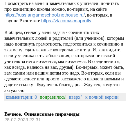
Посмотреть на меня и замечательных учителей, почитать
про концепцию школы можно, во-первых, на сайте
https://russiangameschool.nethouse.ru/
, во-вторых, в
группе Вконтакте
https://vk.com/scnaprotiv
В общем, сейчас у меня задача - соединить этих
замечательных людей и родителей (или учеников), которым
надо подтянуть грамотность, подготовиться к сочинению и
экзамену, сдать важные контрольные и т. д. И, как видите,
если у ученика есть заболевания, с которыми не всякий
учитель за него возьмется, мы возьмемся. В соединении я,
как всегда, надеюсь на вас, друзья). Во-первых, может быть,
вам самим или вашим детям это надо. Во-вторых, если вы
сделаете репост или просто расскажете о школе знакомым и
дадите ссылку - буду очень благодарна. Жду тех, кому это
актуально!
комментарии: 0
понравилось!
вверх^
к полной версии
Вечное. Финансовые пирамиды
28-07-2023 23:31