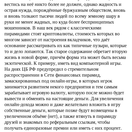
вестись на неё никто более не должен, однако жадность и
острая нужда, порождённые буржуазным обществом, вновь
и вновь толкают тысячи людей по всему земному шару в
руки не менее жадных, но куда более беспринципных
мошенников. В наш век рядом с классическими
пирамидами стоят криптовалюты, стоимость которых во
многом зависит от настроения вкладчиков, что даёт
основание рассматривать их как типичные пузыри, которые
то и дело лопаются. Так старое содержание обретает вторую
жизнь в новой форме, причём форма эта может быть весьма
экзотической. К примеру, иметь вид компьютерной игры.
На днях ЦБ РФ предупредил о стремительном
распространении в Сети финансовых пирамид,
замаскированных под онлайн-игры, в которых игрок
занимается развитием некого предприятия и тем самым
зарабатывает игровую валюту, которую после можно будет
вывести и обменять на настоящие деньги. Для увеличения
онлайн-дохода можно и даже желательно вложить в игру
собственные деньги, которые позже будут возмещены в
увеличенном объёме (нет), а также втянуть в пирамиду
друзей и знакомых по реферальным ссылкам, чтобы
получать единоразовые премии или иметь с них процент.