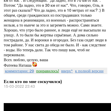
км от нас". В следующий: "Да ладно, это в 70 км от нас".
Потом: "Да ладно, это в 30 км от нас". Что, говорю, Оль, в
этот раз сказала? Что да ладно, это в 10 метрах от нас? :) В
общем, среди гражданских из пострадавших только
женщина в реанимации, из военных - распространяться
нельзя, а то нынче за это и загреметь можно. Сами знаете.
Хорошо, что утро было раннее, и люди ещё не высыпали на
улицу. А то были бы жертвы серьёзные. А дома сильно
пострадали, да. И воронки в огородах. Без газа сидят люди в
том районе. У нас света до обеда не было. И - как следствие
- воды. Но теперь дали. Так что пишу вам, чтоб не
переживали.
Всех люблю, целую, ваша
Фатеева Наташа
комментарии: 29
понравилось!
вверх^
к полной версии
Если кто по мне соскучился)
15-03-2022 23:43