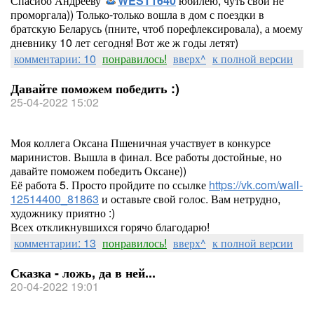
Спасибо Андрееву
WEST1640
юбилею, чуть свой не
проморгала)) Только-только вошла в дом с поездки в
братскую Беларусь (пните, чтоб порефлексировала), а моему
дневнику 10 лет сегодня! Вот же ж годы летят)
комментарии: 10
понравилось!
вверх^
к полной версии
Давайте поможем победить :)
25-04-2022 15:02
Моя коллега Оксана Пшеничная участвует в конкурсе
маринистов. Вышла в финал. Все работы достойные, но
давайте поможем победить Оксане))
Её работа 5. Просто пройдите по ссылке
https://vk.com/wall-
12514400_81863
и оставьте свой голос. Вам нетрудно,
художнику приятно :)
Всех откликнувшихся горячо благодарю!
комментарии: 13
понравилось!
вверх^
к полной версии
Сказка - ложь, да в ней...
20-04-2022 19:01