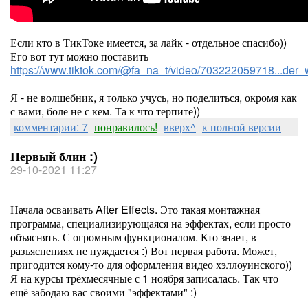
Если кто в ТикТоке имеется, за лайк - отдельное спасибо))
Его вот тут можно поставить
https://www.tiktok.com/@fa_na_t/video/703222059718...d
Я - не волшебник, я только учусь, но поделиться, окромя как
с вами, боле не с кем. Та к что терпите))
комментарии: 7
понравилось!
вверх^
к полной версии
Первый блин :)
29-10-2021 11:27
Начала осваивать After Effects. Это такая монтажная
программа, специализирующаяся на эффектах, если просто
объяснять. С огромным функционалом. Кто знает, в
разъяснениях не нуждается :) Вот первая работа. Может,
пригодится кому-то для оформления видео хэллоуинского))
Я на курсы трёхмесячные с 1 ноября записалась. Так что
ещё забодаю вас своими "эффектами" :)