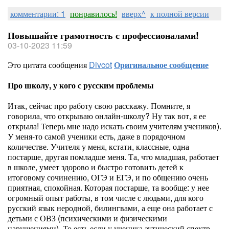
комментарии: 1
понравилось!
вверх^
к полной версии
Повышайте грамотность с профессионалами!
03-10-2023 11:59
Это цитата сообщения
Divcot
Оригинальное сообщение
Про школу, у кого с русским проблемы
Итак, сейчас про работу свою расскажу. Помните, я
говорила, что открываю онлайн-школу? Ну так вот, я ее
открыла! Теперь мне надо искать своим учителям учеников).
У меня-то самой ученики есть, даже в порядочном
количестве. Учителя у меня, кстати, классные, одна
постарше, другая помладше меня. Та, что младшая, работает
в школе, умеет здорово и быстро готовить детей к
итоговому сочинению, ОГЭ и ЕГЭ, и по общению очень
приятная, спокойная. Которая постарше, та вообще: у нее
огромный опыт работы, в том числе с людьми, для кого
русский язык неродной, билингвами, а еще она работает с
детьми с ОВЗ (психическими и физическими
нарушениями). То есть если у ученика аутический спектр,