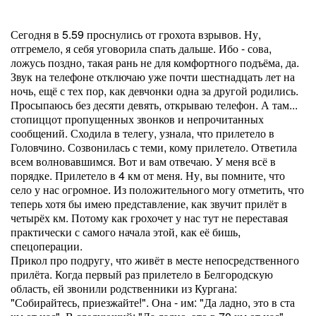
Сегодня в 5.59 проснулись от грохота взрывов. Ну,
отгремело, я себя уговорила спать дальше. Ибо - сова,
ложусь поздно, такая рань не для комфортного подъёма, да.
Звук на телефоне отключаю уже почти шестнадцать лет на
ночь, ещё с тех пор, как девчонки одна за другой родились.
Просыпаюсь без десяти девять, открываю телефон. А там...
стопиццот пропущенных звонков и непрочитанных
сообщений. Сходила в телегу, узнала, что прилетело в
Головчино. Созвонилась с теми, кому прилетело. Ответила
всем волновавшимся. Вот и вам отвечаю. У меня всё в
порядке. Прилетело в 4 км от меня. Ну, вы помните, что
село у нас огромное. Из положительного могу отметить, что
теперь хотя бы имею представление, как звучит прилёт в
четырёх км. Потому как грохочет у нас тут не переставая
практически с самого начала этой, как её бишь,
спецоперации.
Прикол про подругу, что живёт в месте непосредственного
прилёта. Когда первый раз прилетело в Белгородскую
область, ей звонили родственники из Кургана:
"Собирайтесь, приезжайте!". Она - им: "Да ладно, это в ста