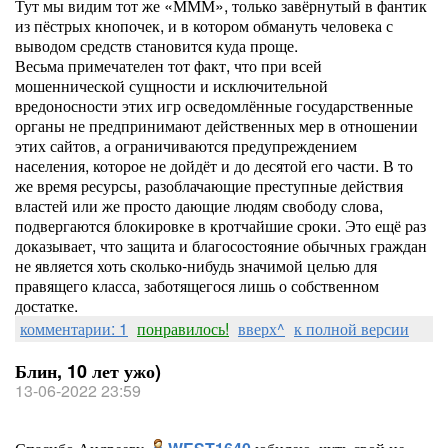
Тут мы видим тот же «МММ», только завёрнутый в фантик
из пёстрых кнопочек, и в котором обмануть человека с
выводом средств становится куда проще.
Весьма примечателен тот факт, что при всей
мошеннической сущности и исключительной
вредоносности этих игр осведомлённые государственные
органы не предпринимают действенных мер в отношении
этих сайтов, а ограничиваются предупреждением
населения, которое не дойдёт и до десятой его части. В то
же время ресурсы, разоблачающие преступные действия
властей или же просто дающие людям свободу слова,
подвергаются блокировке в кротчайшие сроки. Это ещё раз
доказывает, что защита и благосостояние обычных граждан
не является хоть сколько-нибудь значимой целью для
правящего класса, заботящегося лишь о собственном
достатке.
комментарии: 1
понравилось!
вверх^
к полной версии
Блин, 10 лет ужо)
13-06-2022 23:59