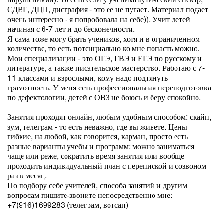
СДВГ, ДЦП, дисграфия - это ее не пугает. Материал подает
очень интересно - я попробовала на себе)). Учит детей
начиная с 6-7 лет и до бесконечности.
Я сама тоже могу брать учеников, хотя и в ограниченном
количестве, то есть потенциально ко мне попасть можно.
Мои специализации - это ОГЭ, ГВЭ и ЕГЭ по русскому и
литературе, а также писательское мастерство. Работаю с 7-
11 классами и взрослыми, кому надо подтянуть
грамотность. У меня есть профессиональная переподготовка
по дефектологии, детей с ОВЗ не боюсь и беру спокойно.
Занятия проходят онлайн, любым удобным способом: скайп,
зум, телеграм - то есть неважно, где вы живете. Цены
гибкие, на любой, как говорится, карман, просто есть
разные варианты учебы и программ: можно заниматься
чаще или реже, сократить время занятия или вообще
проходить индивидуальный план с перепиской и созвоном
раз в месяц.
По подбору себе учителей, способа занятий и другим
вопросам пишите-звоните непосредственно мне:
+7(916)1699283 (телеграм, вотсап)