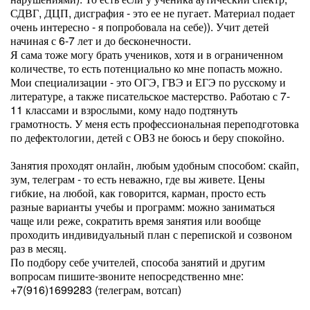
СДВГ, ДЦП, дисграфия - это ее не пугает. Материал подает
очень интересно - я попробовала на себе)). Учит детей
начиная с 6-7 лет и до бесконечности.
Я сама тоже могу брать учеников, хотя и в ограниченном
количестве, то есть потенциально ко мне попасть можно.
Мои специализации - это ОГЭ, ГВЭ и ЕГЭ по русскому и
литературе, а также писательское мастерство. Работаю с 7-
11 классами и взрослыми, кому надо подтянуть
грамотность. У меня есть профессиональная переподготовка
по дефектологии, детей с ОВЗ не боюсь и беру спокойно.
Занятия проходят онлайн, любым удобным способом: скайп,
зум, телеграм - то есть неважно, где вы живете. Цены
гибкие, на любой, как говорится, карман, просто есть
разные варианты учебы и программ: можно заниматься
чаще или реже, сократить время занятия или вообще
проходить индивидуальный план с перепиской и созвоном
раз в месяц.
По подбору себе учителей, способа занятий и другим
вопросам пишите-звоните непосредственно мне:
+7(916)1699283 (телеграм, вотсап)