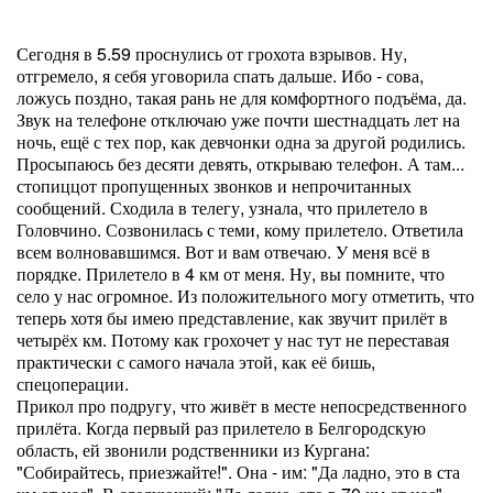
Сегодня в 5.59 проснулись от грохота взрывов. Ну,
отгремело, я себя уговорила спать дальше. Ибо - сова,
ложусь поздно, такая рань не для комфортного подъёма, да.
Звук на телефоне отключаю уже почти шестнадцать лет на
ночь, ещё с тех пор, как девчонки одна за другой родились.
Просыпаюсь без десяти девять, открываю телефон. А там...
стопиццот пропущенных звонков и непрочитанных
сообщений. Сходила в телегу, узнала, что прилетело в
Головчино. Созвонилась с теми, кому прилетело. Ответила
всем волновавшимся. Вот и вам отвечаю. У меня всё в
порядке. Прилетело в 4 км от меня. Ну, вы помните, что
село у нас огромное. Из положительного могу отметить, что
теперь хотя бы имею представление, как звучит прилёт в
четырёх км. Потому как грохочет у нас тут не переставая
практически с самого начала этой, как её бишь,
спецоперации.
Прикол про подругу, что живёт в месте непосредственного
прилёта. Когда первый раз прилетело в Белгородскую
область, ей звонили родственники из Кургана:
"Собирайтесь, приезжайте!". Она - им: "Да ладно, это в ста