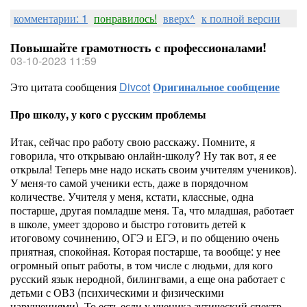
комментарии: 1
понравилось!
вверх^
к полной версии
Повышайте грамотность с профессионалами!
03-10-2023 11:59
Это цитата сообщения
Divcot
Оригинальное сообщение
Про школу, у кого с русским проблемы
Итак, сейчас про работу свою расскажу. Помните, я
говорила, что открываю онлайн-школу? Ну так вот, я ее
открыла! Теперь мне надо искать своим учителям учеников).
У меня-то самой ученики есть, даже в порядочном
количестве. Учителя у меня, кстати, классные, одна
постарше, другая помладше меня. Та, что младшая, работает
в школе, умеет здорово и быстро готовить детей к
итоговому сочинению, ОГЭ и ЕГЭ, и по общению очень
приятная, спокойная. Которая постарше, та вообще: у нее
огромный опыт работы, в том числе с людьми, для кого
русский язык неродной, билингвами, а еще она работает с
детьми с ОВЗ (психическими и физическими
нарушениями). То есть если у ученика аутический спектр,