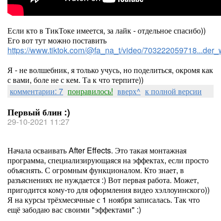
Если кто в ТикТоке имеется, за лайк - отдельное спасибо))
Его вот тут можно поставить
https://www.tiktok.com/@fa_na_t/video/703222059718...d
Я - не волшебник, я только учусь, но поделиться, окромя как
с вами, боле не с кем. Та к что терпите))
комментарии: 7
понравилось!
вверх^
к полной версии
Первый блин :)
29-10-2021 11:27
Начала осваивать After Effects. Это такая монтажная
программа, специализирующаяся на эффектах, если просто
объяснять. С огромным функционалом. Кто знает, в
разъяснениях не нуждается :) Вот первая работа. Может,
пригодится кому-то для оформления видео хэллоуинского))
Я на курсы трёхмесячные с 1 ноября записалась. Так что
ещё забодаю вас своими "эффектами" :)