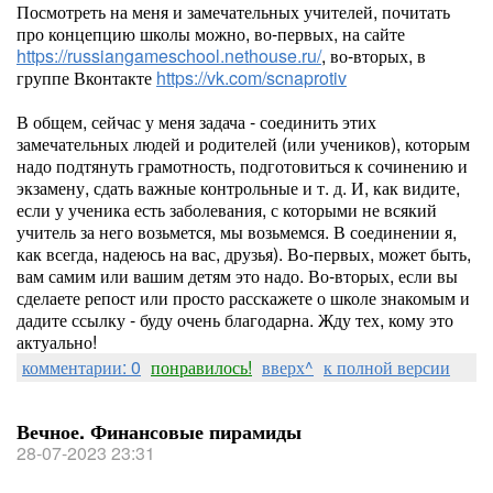
Посмотреть на меня и замечательных учителей, почитать
про концепцию школы можно, во-первых, на сайте
https://russiangameschool.nethouse.ru/
, во-вторых, в
группе Вконтакте
https://vk.com/scnaprotiv
В общем, сейчас у меня задача - соединить этих
замечательных людей и родителей (или учеников), которым
надо подтянуть грамотность, подготовиться к сочинению и
экзамену, сдать важные контрольные и т. д. И, как видите,
если у ученика есть заболевания, с которыми не всякий
учитель за него возьмется, мы возьмемся. В соединении я,
как всегда, надеюсь на вас, друзья). Во-первых, может быть,
вам самим или вашим детям это надо. Во-вторых, если вы
сделаете репост или просто расскажете о школе знакомым и
дадите ссылку - буду очень благодарна. Жду тех, кому это
актуально!
комментарии: 0
понравилось!
вверх^
к полной версии
Вечное. Финансовые пирамиды
28-07-2023 23:31