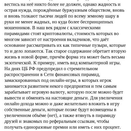
вестись на неё никто более не должен, однако жадность и
острая нужда, порождённые буржуазным обществом, вновь
и вновь толкают тысячи людей по всему земному шару в
руки не менее жадных, но куда более беспринципных
мошенников. В наш век рядом с классическими
пирамидами стоят криптовалюты, стоимость которых во
многом зависит от настроения вкладчиков, что даёт
основание рассматривать их как типичные пузыри, которые
то и дело лопаются. Так старое содержание обретает вторую
жизнь в новой форме, причём форма эта может быть весьма
экзотической. К примеру, иметь вид компьютерной игры.
На днях ЦБ РФ предупредил о стремительном
распространении в Сети финансовых пирамид,
замаскированных под онлайн-игры, в которых игрок
занимается развитием некого предприятия и тем самым
зарабатывает игровую валюту, которую после можно будет
вывести и обменять на настоящие деньги. Для увеличения
онлайн-дохода можно и даже желательно вложить в игру
собственные деньги, которые позже будут возмещены в
увеличенном объёме (нет), а также втянуть в пирамиду
друзей и знакомых по реферальным ссылкам, чтобы
получать единоразовые премии или иметь с них процент.