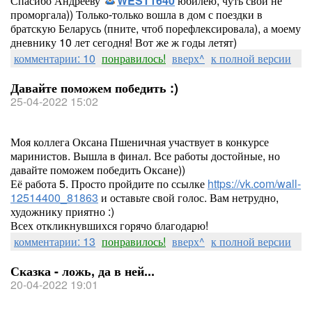
Спасибо Андрееву
WEST1640
юбилею, чуть свой не
проморгала)) Только-только вошла в дом с поездки в
братскую Беларусь (пните, чтоб порефлексировала), а моему
дневнику 10 лет сегодня! Вот же ж годы летят)
комментарии: 10
понравилось!
вверх^
к полной версии
Давайте поможем победить :)
25-04-2022 15:02
Моя коллега Оксана Пшеничная участвует в конкурсе
маринистов. Вышла в финал. Все работы достойные, но
давайте поможем победить Оксане))
Её работа 5. Просто пройдите по ссылке
https://vk.com/wall-
12514400_81863
и оставьте свой голос. Вам нетрудно,
художнику приятно :)
Всех откликнувшихся горячо благодарю!
комментарии: 13
понравилось!
вверх^
к полной версии
Сказка - ложь, да в ней...
20-04-2022 19:01