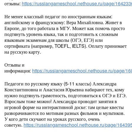
отзывы:
https://russiangameschool.nethouse.ru/page/164233
Не менее классный педагог по иностранным языкам:
английскому и французскому: Вера Михайловна. Живет в
Европе, до того работала в МГУ. Может как помочь просто
подтянуть уровень языка, так и подготовить к сложным
языковым экзаменам для школы (ОГЭ, ЕГЭ) или
сертификата (например, TOEFL, IELTS). Оплату принимает
на русскую карту.
Отзывы и
информация:
https://russiangameschool.nethouse.ru/page/1
Педагоги по русскому языку (5-11 классы) Александра
Константиновна и Анастасия Юрьевна набирают тех, кому
нужно подтянуть грамотность, подготовиться к ОГЭ и ЕГЭ.
Взрослым тоже можно! Александра проводит занятия в
игровой форме на интерактивной доске: там целые квесты
разворачиваются по мотивам разных фильмов и мультиков.
У кого дети скучают на уроках русского, очень
советую.
https://russiangameschool.nethouse.ru/page/16439