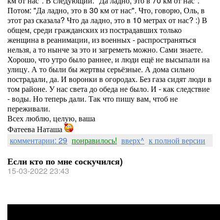
км от нас". В следующий: "Да ладно, это в 70 км от нас".
Потом: "Да ладно, это в 30 км от нас". Что, говорю, Оль, в
этот раз сказала? Что да ладно, это в 10 метрах от нас? :) В
общем, среди гражданских из пострадавших только
женщина в реанимации, из военных - распространяться
нельзя, а то нынче за это и загреметь можно. Сами знаете.
Хорошо, что утро было раннее, и люди ещё не высыпали на
улицу. А то были бы жертвы серьёзные. А дома сильно
пострадали, да. И воронки в огородах. Без газа сидят люди в
том районе. У нас света до обеда не было. И - как следствие
- воды. Но теперь дали. Так что пишу вам, чтоб не
переживали.
Всех люблю, целую, ваша
Фатеева Наташа
комментарии: 29
понравилось!
вверх^
к полной версии
Если кто по мне соскучился)
15-03-2022 23:43