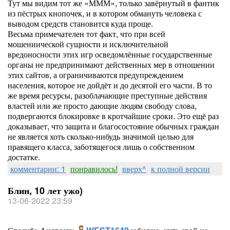
Тут мы видим тот же «МММ», только завёрнутый в фантик
из пёстрых кнопочек, и в котором обмануть человека с
выводом средств становится куда проще.
Весьма примечателен тот факт, что при всей
мошеннической сущности и исключительной
вредоносности этих игр осведомлённые государственные
органы не предпринимают действенных мер в отношении
этих сайтов, а ограничиваются предупреждением
населения, которое не дойдёт и до десятой его части. В то
же время ресурсы, разоблачающие преступные действия
властей или же просто дающие людям свободу слова,
подвергаются блокировке в кротчайшие сроки. Это ещё раз
доказывает, что защита и благосостояние обычных граждан
не является хоть сколько-нибудь значимой целью для
правящего класса, заботящегося лишь о собственном
достатке.
комментарии: 1
понравилось!
вверх^
к полной версии
Блин, 10 лет ужо)
13-06-2022 23:59