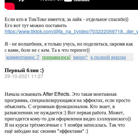
Если кто в ТикТоке имеется, за лайк - отдельное спасибо))
Его вот тут можно поставить
https://www.tiktok.com/@fa_na_t/video/703222059718...d
Я - не волшебник, я только учусь, но поделиться, окромя как
с вами, боле не с кем. Та к что терпите))
комментарии: 7
понравилось!
вверх^
к полной версии
Первый блин :)
29-10-2021 11:27
Начала осваивать After Effects. Это такая монтажная
программа, специализирующаяся на эффектах, если просто
объяснять. С огромным функционалом. Кто знает, в
разъяснениях не нуждается :) Вот первая работа. Может,
пригодится кому-то для оформления видео хэллоуинского))
Я на курсы трёхмесячные с 1 ноября записалась. Так что
ещё забодаю вас своими "эффектами" :)