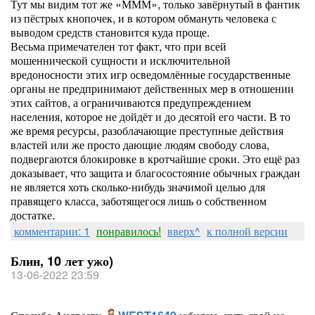
Тут мы видим тот же «МММ», только завёрнутый в фантик
из пёстрых кнопочек, и в котором обмануть человека с
выводом средств становится куда проще.
Весьма примечателен тот факт, что при всей
мошеннической сущности и исключительной
вредоносности этих игр осведомлённые государственные
органы не предпринимают действенных мер в отношении
этих сайтов, а ограничиваются предупреждением
населения, которое не дойдёт и до десятой его части. В то
же время ресурсы, разоблачающие преступные действия
властей или же просто дающие людям свободу слова,
подвергаются блокировке в кротчайшие сроки. Это ещё раз
доказывает, что защита и благосостояние обычных граждан
не является хоть сколько-нибудь значимой целью для
правящего класса, заботящегося лишь о собственном
достатке.
комментарии: 1
понравилось!
вверх^
к полной версии
Блин, 10 лет ужо)
13-06-2022 23:59