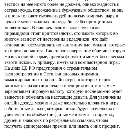
вестись на неё никто более не должен, однако жадность и
острая нужда, порождённые буржуазным обществом, вновь
и вновь толкают тысячи людей по всему земному шару в
руки не менее жадных, но куда более беспринципных
мошенников. В наш век рядом с классическими
пирамидами стоят криптовалюты, стоимость которых во
многом зависит от настроения вкладчиков, что даёт
основание рассматривать их как типичные пузыри, которые
то и дело лопаются. Так старое содержание обретает вторую
жизнь в новой форме, причём форма эта может быть весьма
экзотической. К примеру, иметь вид компьютерной игры.
На днях ЦБ РФ предупредил о стремительном
распространении в Сети финансовых пирамид,
замаскированных под онлайн-игры, в которых игрок
занимается развитием некого предприятия и тем самым
зарабатывает игровую валюту, которую после можно будет
вывести и обменять на настоящие деньги. Для увеличения
онлайн-дохода можно и даже желательно вложить в игру
собственные деньги, которые позже будут возмещены в
увеличенном объёме (нет), а также втянуть в пирамиду
друзей и знакомых по реферальным ссылкам, чтобы
получать единоразовые премии или иметь с них процент.