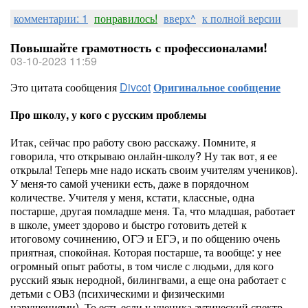
комментарии: 1
понравилось!
вверх^
к полной версии
Повышайте грамотность с профессионалами!
03-10-2023 11:59
Это цитата сообщения
Divcot
Оригинальное сообщение
Про школу, у кого с русским проблемы
Итак, сейчас про работу свою расскажу. Помните, я
говорила, что открываю онлайн-школу? Ну так вот, я ее
открыла! Теперь мне надо искать своим учителям учеников).
У меня-то самой ученики есть, даже в порядочном
количестве. Учителя у меня, кстати, классные, одна
постарше, другая помладше меня. Та, что младшая, работает
в школе, умеет здорово и быстро готовить детей к
итоговому сочинению, ОГЭ и ЕГЭ, и по общению очень
приятная, спокойная. Которая постарше, та вообще: у нее
огромный опыт работы, в том числе с людьми, для кого
русский язык неродной, билингвами, а еще она работает с
детьми с ОВЗ (психическими и физическими
нарушениями). То есть если у ученика аутический спектр,