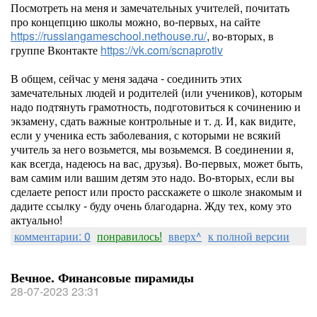
Посмотреть на меня и замечательных учителей, почитать
про концепцию школы можно, во-первых, на сайте
https://russiangameschool.nethouse.ru/
, во-вторых, в
группе Вконтакте
https://vk.com/scnaprotiv
В общем, сейчас у меня задача - соединить этих
замечательных людей и родителей (или учеников), которым
надо подтянуть грамотность, подготовиться к сочинению и
экзамену, сдать важные контрольные и т. д. И, как видите,
если у ученика есть заболевания, с которыми не всякий
учитель за него возьмется, мы возьмемся. В соединении я,
как всегда, надеюсь на вас, друзья). Во-первых, может быть,
вам самим или вашим детям это надо. Во-вторых, если вы
сделаете репост или просто расскажете о школе знакомым и
дадите ссылку - буду очень благодарна. Жду тех, кому это
актуально!
комментарии: 0
понравилось!
вверх^
к полной версии
Вечное. Финансовые пирамиды
28-07-2023 23:31