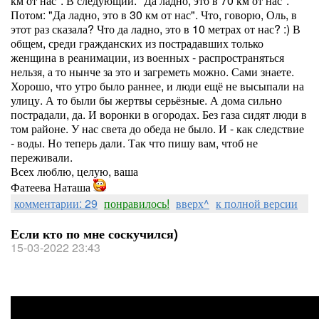
км от нас". В следующий: "Да ладно, это в 70 км от нас".
Потом: "Да ладно, это в 30 км от нас". Что, говорю, Оль, в
этот раз сказала? Что да ладно, это в 10 метрах от нас? :) В
общем, среди гражданских из пострадавших только
женщина в реанимации, из военных - распространяться
нельзя, а то нынче за это и загреметь можно. Сами знаете.
Хорошо, что утро было раннее, и люди ещё не высыпали на
улицу. А то были бы жертвы серьёзные. А дома сильно
пострадали, да. И воронки в огородах. Без газа сидят люди в
том районе. У нас света до обеда не было. И - как следствие
- воды. Но теперь дали. Так что пишу вам, чтоб не
переживали.
Всех люблю, целую, ваша
Фатеева Наташа
комментарии: 29
понравилось!
вверх^
к полной версии
Если кто по мне соскучился)
15-03-2022 23:43