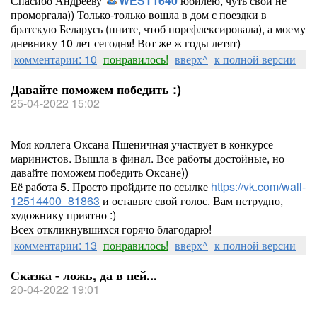
Спасибо Андрееву
WEST1640
юбилею, чуть свой не
проморгала)) Только-только вошла в дом с поездки в
братскую Беларусь (пните, чтоб порефлексировала), а моему
дневнику 10 лет сегодня! Вот же ж годы летят)
комментарии: 10
понравилось!
вверх^
к полной версии
Давайте поможем победить :)
25-04-2022 15:02
Моя коллега Оксана Пшеничная участвует в конкурсе
маринистов. Вышла в финал. Все работы достойные, но
давайте поможем победить Оксане))
Её работа 5. Просто пройдите по ссылке
https://vk.com/wall-
12514400_81863
и оставьте свой голос. Вам нетрудно,
художнику приятно :)
Всех откликнувшихся горячо благодарю!
комментарии: 13
понравилось!
вверх^
к полной версии
Сказка - ложь, да в ней...
20-04-2022 19:01