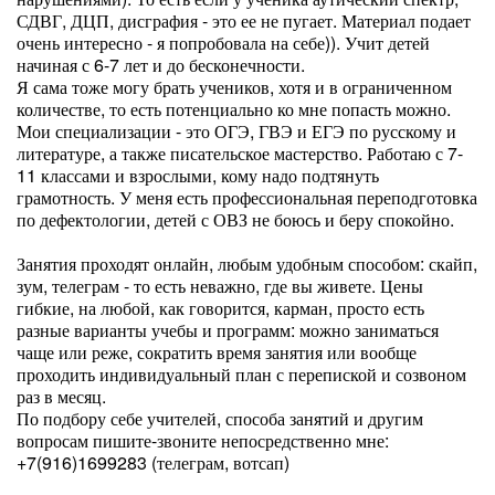
СДВГ, ДЦП, дисграфия - это ее не пугает. Материал подает
очень интересно - я попробовала на себе)). Учит детей
начиная с 6-7 лет и до бесконечности.
Я сама тоже могу брать учеников, хотя и в ограниченном
количестве, то есть потенциально ко мне попасть можно.
Мои специализации - это ОГЭ, ГВЭ и ЕГЭ по русскому и
литературе, а также писательское мастерство. Работаю с 7-
11 классами и взрослыми, кому надо подтянуть
грамотность. У меня есть профессиональная переподготовка
по дефектологии, детей с ОВЗ не боюсь и беру спокойно.
Занятия проходят онлайн, любым удобным способом: скайп,
зум, телеграм - то есть неважно, где вы живете. Цены
гибкие, на любой, как говорится, карман, просто есть
разные варианты учебы и программ: можно заниматься
чаще или реже, сократить время занятия или вообще
проходить индивидуальный план с перепиской и созвоном
раз в месяц.
По подбору себе учителей, способа занятий и другим
вопросам пишите-звоните непосредственно мне:
+7(916)1699283 (телеграм, вотсап)