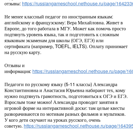
отзывы:
https://russiangameschool.nethouse.ru/page/164233
Не менее классный педагог по иностранным языкам:
английскому и французскому: Вера Михайловна. Живет в
Европе, до того работала в МГУ. Может как помочь просто
подтянуть уровень языка, так и подготовить к сложным
языковым экзаменам для школы (ОГЭ, ЕГЭ) или
сертификата (например, TOEFL, IELTS). Оплату принимает
на русскую карту.
Отзывы и
информация:
https://russiangameschool.nethouse.ru/page/1
Педагоги по русскому языку (5-11 классы) Александра
Константиновна и Анастасия Юрьевна набирают тех, кому
нужно подтянуть грамотность, подготовиться к ОГЭ и ЕГЭ.
Взрослым тоже можно! Александра проводит занятия в
игровой форме на интерактивной доске: там целые квесты
разворачиваются по мотивам разных фильмов и мультиков.
У кого дети скучают на уроках русского, очень
советую.
https://russiangameschool.nethouse.ru/page/16439