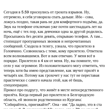
Сегодня в 5.59 проснулись от грохота взрывов. Ну,
отгремело, я себя уговорила спать дальше. Ибо - сова,
ложусь поздно, такая рань не для комфортного подъёма, да.
Звук на телефоне отключаю уже почти шестнадцать лет на
ночь, ещё с тех пор, как девчонки одна за другой родились.
Просыпаюсь без десяти девять, открываю телефон. А там...
стопиццот пропущенных звонков и непрочитанных
сообщений. Сходила в телегу, узнала, что прилетело в
Головчино. Созвонилась с теми, кому прилетело. Ответила
всем волновавшимся. Вот и вам отвечаю. У меня всё в
порядке. Прилетело в 4 км от меня. Ну, вы помните, что
село у нас огромное. Из положительного могу отметить, что
теперь хотя бы имею представление, как звучит прилёт в
четырёх км. Потому как грохочет у нас тут не переставая
практически с самого начала этой, как её бишь,
спецоперации.
Прикол про подругу, что живёт в месте непосредственного
прилёта. Когда первый раз прилетело в Белгородскую
область, ей звонили родственники из Кургана:
"Собирайтесь, приезжайте!". Она - им: "Да ладно, это в ста