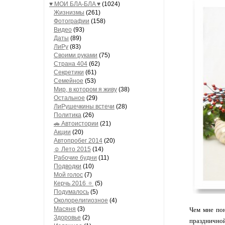
♥ МОИ БЛA-БЛA ♥
(1024)
Жизнизмы
(261)
Фотографии
(158)
Видео
(93)
Даты
(89)
ЛиРу
(83)
Своими руками
(75)
Страна 404
(62)
Секретики
(61)
Семейное
(53)
Мир, в котором я живу
(38)
Остальное
(29)
ЛиРушечкины встечи
(28)
Политика
(26)
🚗 Автоистории
(21)
Акции
(20)
Автопробег 2014
(20)
☺ Лето 2015
(14)
Рабочие будни
(11)
Подводки
(10)
Мой голос
(7)
Керчь 2016 🔅
(5)
Подумалось
(5)
Околорелигиозное
(4)
Масяня
(3)
Чем мне пон
Здоровье
(2)
праздничной