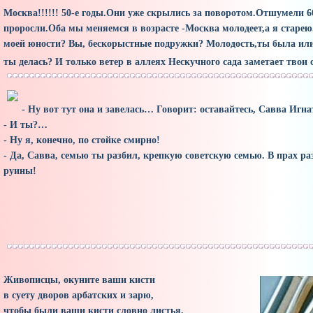
Москва!!!!!! 50-е годы.Они уже скрылись за поворотом.Отшумели 60-
проросли.Оба мы меняемся в возрасте -Москва молодеет,а я старею.
моей юности? Вы, бескорыстные подружки? Молодость,ты была или 
ты делась? И только ветер в аллеях Нескучного сада заметает твои 
- Ну вот тут она и завелась… Говорит: оставайтесь, Савва Игна
- И ты?…
- Ну я, конечно, по стойке смирно!
- Да, Савва, семью ты разбил, крепкую советскую семью. В прах р
руины!
Живописцы, окуните ваши кисти
в суету дворов арбатских и зарю,
чтобы были ваши кисти словно листья.