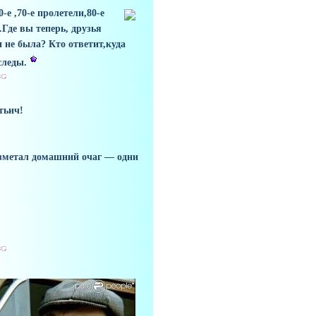
е ,70-е пролетели,80-е
Где вы теперь, друзья
не была? Кто ответит,куда
следы.
тьич!
азметал домашний очаг — одни