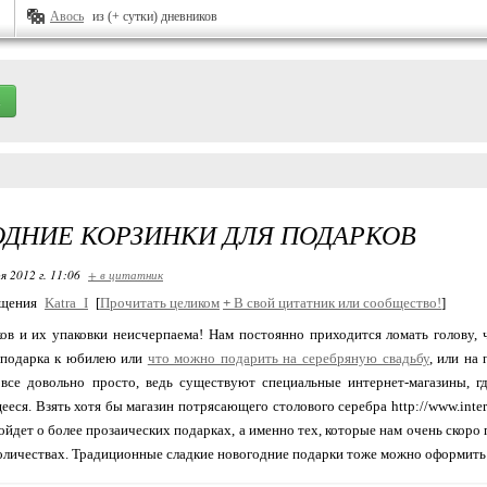
Авось
из (+ сутки) дневников
ДНИЕ КОРЗИНКИ ДЛЯ ПОДАРКОВ
я 2012 г. 11:06
+ в цитатник
бщения
Katra_I
[
Прочитать целиком
+
В свой цитатник или сообщество!
]
ов и их упаковки неисчерпаема! Нам постоянно приходится ломать голову,
 подарка к юбилею или
что можно подарить на серебряную свадьбу
, или на
 все довольно просто, ведь существуют специальные интернет-магазины, 
ся. Взять хотя бы магазин потрясающего столового серебра http://www.intersil
пойдет о более прозаических подарках, а именно тех, которые нам очень скоро
оличествах. Традиционные сладкие новогодние подарки тоже можно оформить