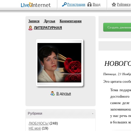
Регистрация
Вход
Рейтинги
Записи
Друзья
Комментарии
Создать дневник
ЛИТЕРАТУРНАЯ
НОВОГО
Пятница, 23 Ноябр
Это цитата соо
Тема подарк
В друзья
достойного
самом деле
запоминающее
Рубрики
-
у нас речь 
в больших к
ЛЮБУЮСЬ!
(248)
НЕ моё
(19)