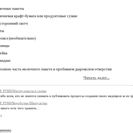
очные пакеты
ичневая крафт-бумага или продуктовые сумки
сторонний скотч
ты
окол (необязательно)
жницы
ейка
андаш
рхнюю часть молочного пакета и пробиваем дыроколом отверстия
Читать далее...
 РУКИ/Мастер-классы и схемы
ибо всем, кто не ленится снимать и публиковать процессы создания своих шедевров за их 
 РУКИ/Коробочки-Шкатулочки
много есть чего хранить...
од
ователям