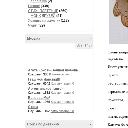
annataliya
(2)
Разное
(338)
СТИХоПЛЕТЕНИЕ
(269)
МОИХ ДРУЗЕЙ
(51)
Хозяйке на заметку
(113)
Чудят
(29)
Музыка
-
Все (148)
Очень понра
наделать.
Инструменты
Агата Кристи-Вечная любовь
Слушали: 383
Комментарии: 0
бумага,
I saw you dancing!!!
растворимы
Слушали: 6342
Комментарии: 0
Аргентинское танго)
акриловые и
Слушали: 1532
Комментарии: 0
Ванесса Мей
ножницы,
Слушали: 1975
Комментарии: 0
Стена
скотч,
Слушали: 1162
Комментарии: 0
нитки, верев
Поиск по дневнику
-
Как это бы