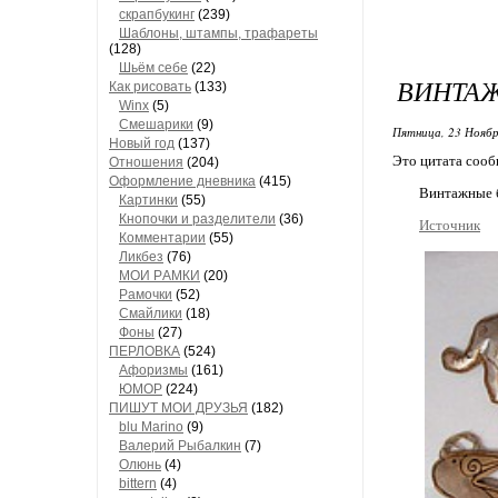
скрапбукинг
(239)
Шaблоны, штaмпы, трaфaреты
(128)
Шьём себе
(22)
ВИНТА
Как рисовать
(133)
Winx
(5)
Смешарики
(9)
Пятница, 23 Ноябр
Новый год
(137)
Это цитата соо
Отношения
(204)
Оформление дневника
(415)
Винтажные 
Кaртинки
(55)
Кнопочки и рaзделители
(36)
Источник
Комментaрии
(55)
Ликбез
(76)
МОИ РAМКИ
(20)
Рaмочки
(52)
Смaйлики
(18)
Фоны
(27)
ПЕРЛОВКА
(524)
Aфоризмы
(161)
ЮМОР
(224)
ПИШУТ МОИ ДРУЗЬЯ
(182)
blu Marino
(9)
Валерий Рыбалкин
(7)
Олюнь
(4)
bittern
(4)