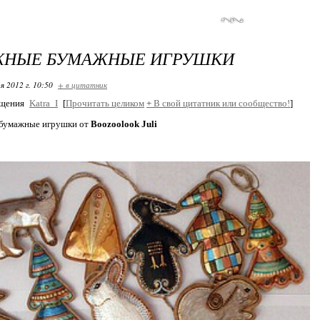
ЖНЫЕ БУМАЖНЫЕ ИГРУШКИ
я 2012 г. 10:50
+ в цитатник
бщения
Katra_I
[
Прочитать целиком
+
В свой цитатник или сообщество!
]
бумажные игрушки от
Boozoolook Juli