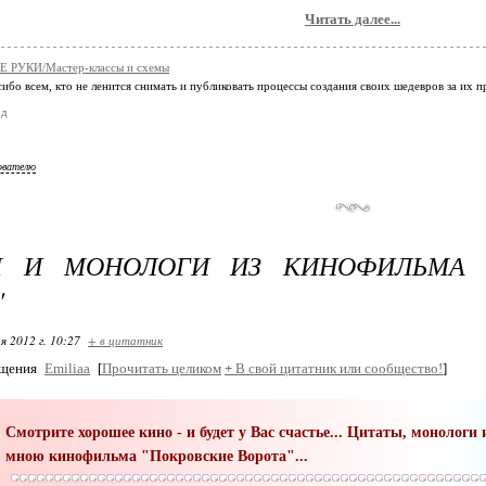
Читать далее...
 РУКИ/Мастер-классы и схемы
ибо всем, кто не ленится снимать и публиковать процессы создания своих шедевров за их 
од
ователю
Ы И МОНОЛОГИ ИЗ КИНОФИЛЬМА 
"
я 2012 г. 10:27
+ в цитатник
бщения
Emiliaa
[
Прочитать целиком
+
В свой цитатник или сообщество!
]
Смотрите хорошее кино - и будет у Вас счастье... Цитаты, монолог
мною кинофильма "Покровские Ворота"...