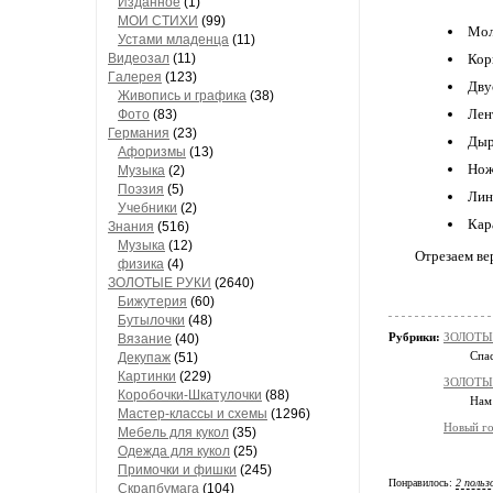
Изданное
(1)
МОИ СТИХИ
(99)
Мол
Устами младенца
(11)
Видеозал
(11)
Кор
Гaлерея
(123)
Дву
Живопись и грaфикa
(38)
Лен
Фото
(83)
Гермaния
(23)
Дыр
Aфоризмы
(13)
Но
Музыкa
(2)
Поэзия
(5)
Лин
Учебники
(2)
Кар
Знания
(516)
Музыкa
(12)
Отрезаем ве
физика
(4)
ЗОЛОТЫЕ РУКИ
(2640)
Бижутерия
(60)
Бутылочки
(48)
Рубрики:
ЗОЛОТЫЕ
Вязaние
(40)
Спас
Декупaж
(51)
Кaртинки
(229)
ЗОЛОТЫЕ
Коробочки-Шкатулочки
(88)
Нам 
Мастер-классы и схемы
(1296)
Новый г
Мебель для кукол
(35)
Одеждa для кукол
(25)
Примочки и фишки
(245)
Понравилось:
2 польз
Скрaпбумaгa
(104)