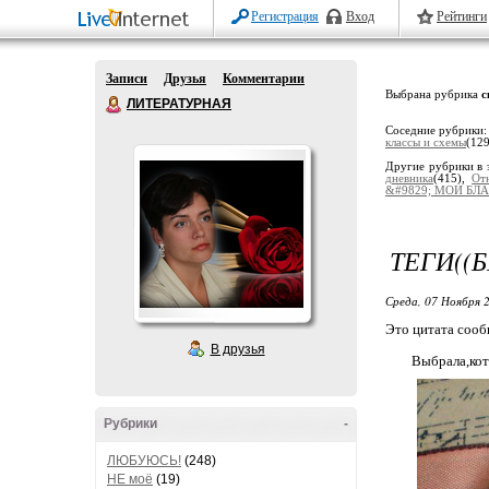
Регистрация
Вход
Рейтинги
Записи
Друзья
Комментарии
Выбрана рубрика
с
ЛИТЕРАТУРНАЯ
Соседние рубрики
классы и схемы
(12
Другие рубрики в 
дневника
(415),
От
&#9829; МОИ БЛA
ТЕГИ((
Среда, 07 Ноября 2
Это цитата соо
В друзья
Выбрала,ко
Рубрики
-
ЛЮБУЮСЬ!
(248)
НЕ моё
(19)