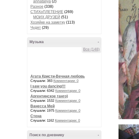
annataliya
(2)
Разное
(338)
СТИХоПЛЕТЕНИЕ
(269)
МОИХ ДРУЗЕЙ
(51)
Хозяйке на заметку
(113)
Чудят
(29)
Музыка
-
Все (148)
Агата Кристи-Вечная любовь
Слушали: 383
Комментарии: 0
I saw you dancing!!!
Слушали: 6342
Комментарии: 0
Аргентинское танго)
Слушали: 1532
Комментарии: 0
Ванесса Мей
Слушали: 1975
Комментарии: 0
Стена
Слушали: 1162
Комментарии: 0
Поиск по дневнику
-