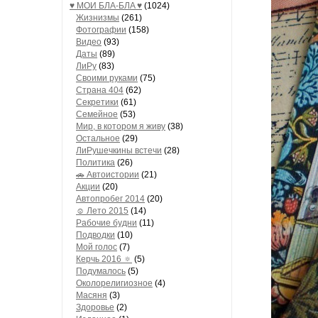
♥ МОИ БЛA-БЛA ♥
(1024)
Жизнизмы
(261)
Фотографии
(158)
Видео
(93)
Даты
(89)
ЛиРу
(83)
Своими руками
(75)
Страна 404
(62)
Секретики
(61)
Семейное
(53)
Мир, в котором я живу
(38)
Остальное
(29)
ЛиРушечкины встечи
(28)
Политика
(26)
🚗 Автоистории
(21)
Акции
(20)
Автопробег 2014
(20)
☺ Лето 2015
(14)
Рабочие будни
(11)
Подводки
(10)
Мой голос
(7)
Керчь 2016 🔅
(5)
Подумалось
(5)
Околорелигиозное
(4)
Масяня
(3)
Здоровье
(2)