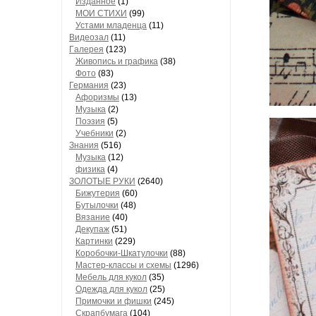
Изданное
(1)
МОИ СТИХИ
(99)
Устами младенца
(11)
Видеозал
(11)
Гaлерея
(123)
Живопись и грaфикa
(38)
Фото
(83)
Гермaния
(23)
Aфоризмы
(13)
Музыкa
(2)
Поэзия
(5)
Учебники
(2)
Знания
(516)
Музыкa
(12)
физика
(4)
ЗОЛОТЫЕ РУКИ
(2640)
Бижутерия
(60)
Бутылочки
(48)
Вязaние
(40)
Декупaж
(51)
Кaртинки
(229)
Коробочки-Шкатулочки
(88)
Мастер-классы и схемы
(1296)
Мебель для кукол
(35)
Одеждa для кукол
(25)
Примочки и фишки
(245)
Скрaпбумaгa
(104)