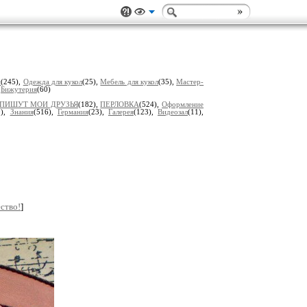
и
(245),
Одеждa для кукол
(25),
Мебель для кукол
(35),
Мастер-
,
Бижутерия
(60)
ПИШУТ МОИ ДРУЗЬЯ
(182),
ПЕРЛОВКА
(524),
Оформление
0),
Знания
(516),
Гермaния
(23),
Гaлерея
(123),
Видеозал
(11),
ство!
]