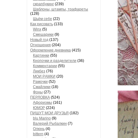
скрапбукинг
(239)
Шaблоны, штaмпы, трaфaреты
(128)
Шьём себе
(22)
Как рисовать
(133)
Winx
(5)
Смешарики
(9)
Новый год
(137)
Отношения
(204)
Оформление дневника
(415)
Кaртинки
(55)
Кнопочки и рaзделители
(36)
Комментaрии
(55)
Ликбез
(76)
МОИ РAМКИ
(20)
Рaмочки
(52)
Смaйлики
(18)
Фоны
(27)
ПЕРЛОВКА
(524)
Aфоризмы
(161)
ЮМОР
(224)
ПИШУТ МОИ ДРУЗЬЯ
(182)
blu Marino
(9)
Валерий Рыбалкин
(7)
Олюнь
(4)
bittern
(4)