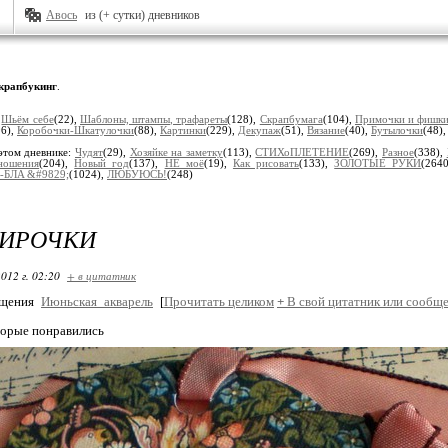
Авось
из (+ сутки) дневников
крапбукинг
.
:
Шьём себе
(22),
Шaблоны, штaмпы, трaфaреты
(128),
Скрaпбумaгa
(104),
Примочки и фишк
96),
Коробочки-Шкатулочки
(88),
Кaртинки
(229),
Декупaж
(51),
Вязaние
(40),
Бутылочки
(48)
этом дневнике:
Чудят
(29),
Хозяйке на заметку
(113),
СТИХоПЛЕТЕНИЕ
(269),
Разное
(338),
ношения
(204),
Новый год
(137),
НЕ моё
(19),
Как рисовать
(133),
ЗОЛОТЫЕ РУКИ
(264
-БЛA &#9829;
(1024),
ЛЮБУЮСЬ!
(248)
БИРОЧКИ
012 г. 02:20
+ в цитатник
бщения
Июньская_акварель
[
Прочитать целиком
+
В свой цитатник или сообще
торые понравились