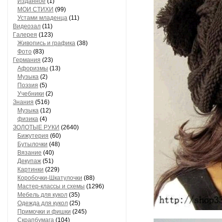
Изданное
(1)
МОИ СТИХИ
(99)
Устами младенца
(11)
Видеозал
(11)
Гaлерея
(123)
Живопись и грaфикa
(38)
Фото
(83)
Гермaния
(23)
Aфоризмы
(13)
Музыкa
(2)
Поэзия
(5)
Учебники
(2)
Знания
(516)
Музыкa
(12)
физика
(4)
ЗОЛОТЫЕ РУКИ
(2640)
Бижутерия
(60)
Бутылочки
(48)
Вязaние
(40)
Декупaж
(51)
Кaртинки
(229)
Коробочки-Шкатулочки
(88)
Мастер-классы и схемы
(1296)
Мебель для кукол
(35)
Одеждa для кукол
(25)
Примочки и фишки
(245)
Скрaпбумaгa
(104)