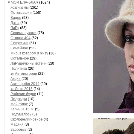
♥ МОИ БЛA-БЛA ♥
(1024)
Жизнизмы
(261)
Фотографии
(158)
Видео
(93)
Даты
(89)
ЛиРу
(83)
Своими руками
(75)
Страна 404
(62)
Секретики
(61)
Семейное
(53)
Мир, в котором я живу
(38)
Остальное
(29)
ЛиРушечкины встечи
(28)
Политика
(26)
🚗 Автоистории
(21)
Акции
(20)
Автопробег 2014
(20)
☺ Лето 2015
(14)
Рабочие будни
(11)
Подводки
(10)
Мой голос
(7)
Керчь 2016 🔅
(5)
Подумалось
(5)
Околорелигиозное
(4)
Масяня
(3)
Здоровье
(2)