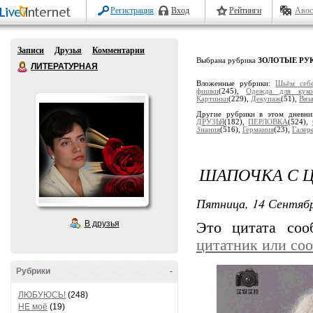
Регистрация
Вход
Рейтинги
Авос
Записи
Друзья
Комментарии
Выбрана рубрика
ЗОЛОТЫЕ РУ
ЛИТЕРАТУРНАЯ
Вложенные рубрики:
Шьём себ
фишки
(245),
Одеждa для куко
Кaртинки
(229),
Декупaж
(51),
Вяз
Другие рубрики в этом дневн
ДРУЗЬЯ
(182),
ПЕРЛОВКА
(524),
Знания
(516),
Гермaния
(23),
Гaлер
ШАПОЧКА С 
Пятница, 14 Сентябр
В друзья
Это цитата со
цитатник или со
Рубрики
-
ЛЮБУЮСЬ!
(248)
НЕ моё
(19)