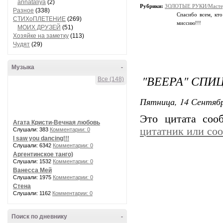
annataliya
(2)
Рубрики:
ЗОЛОТЫЕ РУКИ/Мастер
Разное
(338)
Спасибо всем, кто
СТИХоПЛЕТЕНИЕ
(269)
миссию!!!
МОИХ ДРУЗЕЙ
(51)
Хозяйке на заметку
(113)
Чудят
(29)
Музыка
-
"ВЕЕРА" СПИ
Все (148)
Пятница, 14 Сентябр
Это цитата со
Агата Кристи-Вечная любовь
цитатник или со
Слушали: 383
Комментарии: 0
I saw you dancing!!!
Слушали: 6342
Комментарии: 0
Аргентинское танго)
Слушали: 1532
Комментарии: 0
Ванесса Мей
Слушали: 1975
Комментарии: 0
Стена
Слушали: 1162
Комментарии: 0
Поиск по дневнику
-