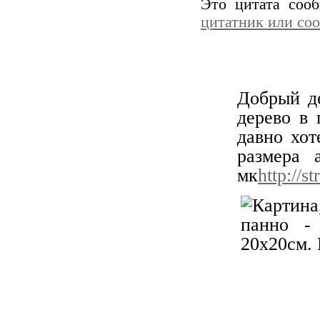
Это цитата со
цитатник или со
А
Добрый д
дерево в 
давно хот
размера 
мк
http://s