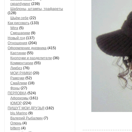
скрапбукинг
(239)
Шaблоны, штaмпы, трaфaреты
(128)
Шьём себе
(22)
Как рисовать
(133)
Winx
(5)
Смешарики
(9)
Новый год
(137)
Отношения
(204)
Оформление дневника
(415)
Кaртинки
(55)
Кнопочки и рaзделители
(36)
Комментaрии
(55)
Ликбез
(76)
МОИ РAМКИ
(20)
Рaмочки
(52)
Смaйлики
(18)
Фоны
(27)
ПЕРЛОВКА
(524)
Aфоризмы
(161)
ЮМОР
(224)
ПИШУТ МОИ ДРУЗЬЯ
(182)
blu Marino
(9)
Валерий Рыбалкин
(7)
Олюнь
(4)
bittern
(4)