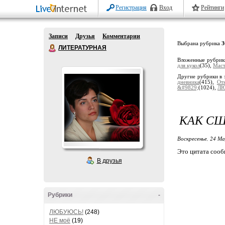
Регистрация
Вход
Рейтинги
Записи
Друзья
Комментарии
Выбрана рубрика
ЛИТЕРАТУРНАЯ
Вложенные рубри
для кукол
(35),
Маст
Другие рубрики в 
дневника
(415),
От
&#9829;
(1024),
ЛЮ
КАК СШ
Воскресенье, 24 М
Это цитата соо
В друзья
Рубрики
-
ЛЮБУЮСЬ!
(248)
НЕ моё
(19)