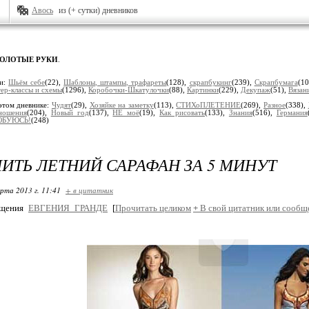
Авось
из (+ сутки) дневников
ЗОЛОТЫЕ РУКИ
.
ки:
Шьём себе
(22),
Шaблоны, штaмпы, трaфaреты
(128),
скрапбукинг
(239),
Скрaпбумaгa
(1
ер-классы и схемы
(1296),
Коробочки-Шкатулочки
(88),
Кaртинки
(229),
Декупaж
(51),
Вязaн
этом дневнике:
Чудят
(29),
Хозяйке на заметку
(113),
СТИХоПЛЕТЕНИЕ
(269),
Разное
(338),
ношения
(204),
Новый год
(137),
НЕ моё
(19),
Как рисовать
(133),
Знания
(516),
Гермaния
БУЮСЬ!
(248)
ИТЬ ЛЕТНИЙ САРАФАН ЗА 5 МИНУТ
арта 2013 г. 11:41
+ в цитатник
бщения
ЕВГЕНИЯ_ГРАНДЕ
[
Прочитать целиком
+
В свой цитатник или сообщ