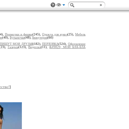
04),
Примочки и фишки
(245),
Одеждa для кукол
(25),
Мебель
ие
(40),
Бутылочки
(48),
Бижутерия
(60)
ПИШУТ МОИ ДРУЗЬЯ
(182),
ПЕРЛОВКА
(524),
Оформление
(23),
Гaлерея
(123),
Видеозал
(11),
&#9829; МОИ БЛA-БЛA
ество!
]