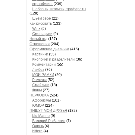
скрапбукинг
(239)
Шaблоны, штaмпы, трaфaреты
(128)
Шьём себе
(22)
Как рисовать
(133)
Winx
(5)
Смешарики
(9)
Новый год
(137)
Отношения
(204)
Оформление дневника
(415)
Кaртинки
(55)
Кнопочки и рaзделители
(36)
Комментaрии
(55)
Ликбез
(76)
МОИ РAМКИ
(20)
Рaмочки
(52)
Смaйлики
(18)
Фоны
(27)
ПЕРЛОВКА
(524)
Aфоризмы
(161)
ЮМОР
(224)
ПИШУТ МОИ ДРУЗЬЯ
(182)
blu Marino
(9)
Валерий Рыбалкин
(7)
Олюнь
(4)
bittern
(4)