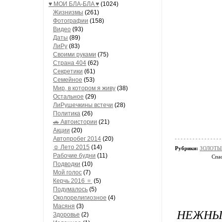
♥ МОИ БЛA-БЛA ♥
(1024)
Жизнизмы
(261)
Фотографии
(158)
Видео
(93)
Даты
(89)
ЛиРу
(83)
Своими руками
(75)
Страна 404
(62)
Секретики
(61)
Семейное
(53)
Мир, в котором я живу
(38)
Остальное
(29)
ЛиРушечкины встечи
(28)
Политика
(26)
🚗 Автоистории
(21)
Акции
(20)
Автопробег 2014
(20)
☺ Лето 2015
(14)
Рубрики:
ЗОЛОТЫЕ
Рабочие будни
(11)
Спас
Подводки
(10)
Мой голос
(7)
Керчь 2016 🔅
(5)
Подумалось
(5)
Околорелигиозное
(4)
Масяня
(3)
НЕЖН
Здоровье
(2)