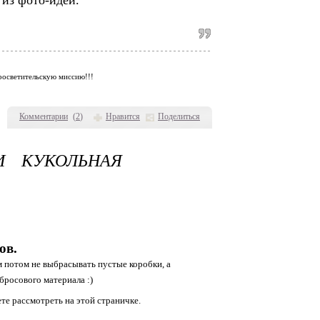
 из фото-идей.
просветительскую миссию!!!
Комментарии
(
2
)
Нравится
Поделиться
И КУКОЛЬНАЯ
ов.
 потом не выбрасывать пустые коробки, а
бросового материала :)
те рассмотреть на этой страничке.