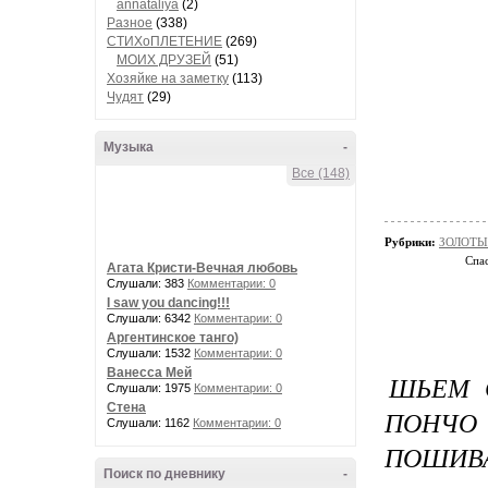
annataliya
(2)
Разное
(338)
СТИХоПЛЕТЕНИЕ
(269)
МОИХ ДРУЗЕЙ
(51)
Хозяйке на заметку
(113)
Чудят
(29)
Музыка
-
Все (148)
Рубрики:
ЗОЛОТЫЕ
Спас
Агата Кристи-Вечная любовь
Слушали: 383
Комментарии: 0
I saw you dancing!!!
Слушали: 6342
Комментарии: 0
Аргентинское танго)
Слушали: 1532
Комментарии: 0
Ванесса Мей
ШЬЕМ С
Слушали: 1975
Комментарии: 0
Стена
ПОНЧО
Слушали: 1162
Комментарии: 0
ПОШИВА
Поиск по дневнику
-