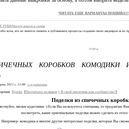
ять данные выкройки за основу, а потом выбрать модель
ЧИТАТЬ ЕЩЕ ВАРИАНТЫ ПОШИВА!!!
 РУКИ/Мастер-классы и схемы
ибо всем, кто не ленится снимать и публиковать процессы создания своих шедевров за их 
ИЧЕЧНЫХ КОРОБКОВ КОМОДИКИ 
.
арта 2013 г. 13:00
+ в цитатник
бщения
fljuida
[
Прочитать целиком
+
В свой цитатник или сообщество!
]
Поделки из спичечных коробк
ствуйте, милые кудесники :) Если Вы пользуетесь спичками, то предлагаю Вам
посмотреть, какие оригинальные поделки можно сделать из этого 
Например- комодики и многие другие интересные поделки, которые Вы сможе