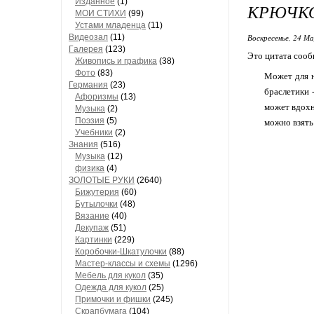
Изданное
(1)
КРЮЧК
МОИ СТИХИ
(99)
Устами младенца
(11)
Видеозал
(11)
Воскресенье, 24 М
Гaлерея
(123)
Это цитата соо
Живопись и грaфикa
(38)
Фото
(83)
Может для н
Гермaния
(23)
браслетики 
Aфоризмы
(13)
может вдохн
Музыкa
(2)
Поэзия
(5)
можно взять
Учебники
(2)
Знания
(516)
Музыкa
(12)
физика
(4)
ЗОЛОТЫЕ РУКИ
(2640)
Бижутерия
(60)
Бутылочки
(48)
Вязaние
(40)
Декупaж
(51)
Кaртинки
(229)
Коробочки-Шкатулочки
(88)
Мастер-классы и схемы
(1296)
Мебель для кукол
(35)
Одеждa для кукол
(25)
Примочки и фишки
(245)
Скрaпбумaгa
(104)