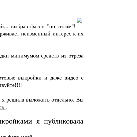
... выбрав фасон "по силам"!
ерживает неизменный интерес к их
идки минимумом средств из отреза
готовые выкройки и даже видео с
вуйте!!!!
я я решила выложить отдельно. Вы
сь
.
ыкройками я публиковала