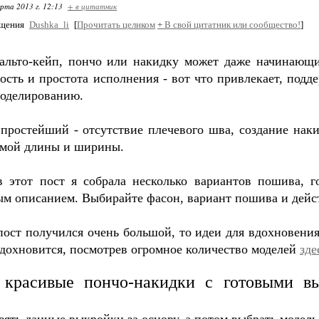
арта 2013 г. 12:13
+ в цитатник
бщения
Dushka_li
[
Прочитать целиком
+
В свой цитатник или сообщество!
]
альто-кейп, пончо или накидку может даже начинающий
сть и простота исполнения - вот что привлекает, подд
моделированию.
простейший - отсутствие плечевого шва, создание нак
имой длины и ширины.
в этот пост я собрала несколько вариантов пошива, 
м описанием. Выбирайте фасон, вариант пошива и дейст
пост получился очень большой, то идеи для вдохновени
дохновится, посмотрев огромное количество моделей
зде
 красивые пончо-накидки с готовыми в