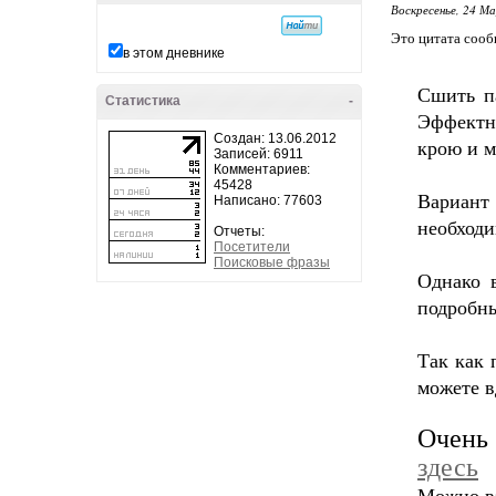
Воскресенье, 24 М
Это цитата соо
в этом дневнике
Сшить п
Статистика
-
Эффектно
Создан: 13.06.2012
крою и 
Записей: 6911
Комментариев:
45428
Вариант 
Написано: 77603
необход
Отчеты:
Посетители
Поисковые фразы
Однако 
подробны
Так как 
можете в
Очень
здесь