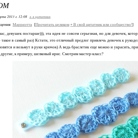
ОМ
арта 2013 г. 12:08
+ в цитатник
бщения
Марриэтта
[
Прочитать целиком
+
В свой цитатник или сообщество!
]
ас, девушек постарше))), эта идея не совсем серьезная, но для девочек, ко
- такое в самый раз) Кстати, это отличный предлог привлечь девочек к рукод
овятся и возьмут в руки крючок) А ведь браслетик еще можно и украсить, при
 другие, к примеру, шелковый ирис. Смотрим мастер-класс?