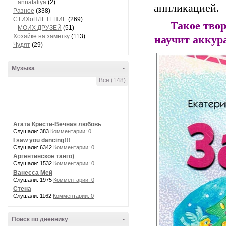
annataliya
(2)
аппликацией.
Разное
(338)
СТИХоПЛЕТЕНИЕ
(269)
Такое твор
МОИХ ДРУЗЕЙ
(51)
Хозяйке на заметку
(113)
научит аккур
Чудят
(29)
Музыка
-
Все (148)
Агата Кристи-Вечная любовь
Слушали: 383
Комментарии: 0
I saw you dancing!!!
Слушали: 6342
Комментарии: 0
Аргентинское танго)
Слушали: 1532
Комментарии: 0
Ванесса Мей
Слушали: 1975
Комментарии: 0
Стена
Слушали: 1162
Комментарии: 0
Поиск по дневнику
-