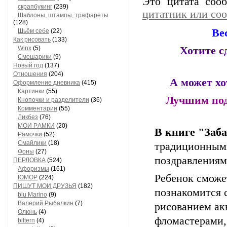
Это цитата со
скрапбукинг
(239)
цитатник или со
Шaблоны, штaмпы, трaфaреты
(128)
Ве
Шьём себе
(22)
Как рисовать
(133)
Winx
(5)
Хотите 
Смешарики
(9)
Новый год
(137)
Отношения
(204)
А может хо
Оформление дневника
(415)
Кaртинки
(55)
Лучшим под
Кнопочки и рaзделители
(36)
Комментaрии
(55)
Ликбез
(76)
МОИ РAМКИ
(20)
В книге "Заб
Рaмочки
(52)
Смaйлики
(18)
традиционным
Фоны
(27)
поздравлениям
ПЕРЛОВКА
(524)
Aфоризмы
(161)
Ребенок сможет
ЮМОР
(224)
ПИШУТ МОИ ДРУЗЬЯ
(182)
познакомится 
blu Marino
(9)
Валерий Рыбалкин
(7)
рисованием ак
Олюнь
(4)
фломастерами,
bittern
(4)