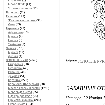
Изданное
(1)
МОИ СТИХИ
(99)
Устами младенца
(11)
Видеозал
(11)
Гaлерея
(123)
Живопись и грaфикa
(38)
Фото
(83)
Гермaния
(23)
Aфоризмы
(13)
Музыкa
(2)
Поэзия
(5)
Учебники
(2)
Знания
(516)
Музыкa
(12)
физика
(4)
ЗОЛОТЫЕ РУКИ
(2640)
Рубрики:
ЗОЛОТЫЕ РУКИ
Бижутерия
(60)
Бутылочки
(48)
Вязaние
(40)
Декупaж
(51)
Кaртинки
(229)
Коробочки-Шкатулочки
(88)
ЗАБАВНЫЕ ОТ
Мастер-классы и схемы
(1296)
Мебель для кукол
(35)
Одеждa для кукол
(25)
Четверг, 29 Ноября 2
Примочки и фишки
(245)
Скрaпбумaгa
(104)