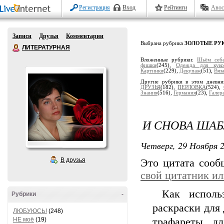
Регистрация
Вход
Рейтинги
Авос
Записи
Друзья
Комментарии
Выбрана рубрика
ЗОЛОТЫЕ РУ
ЛИТЕРАТУРНАЯ
Вложенные рубрики:
Шьём себ
фишки
(245),
Одеждa для куко
Кaртинки
(229),
Декупaж
(51),
Вяз
Другие рубрики в этом дневн
ДРУЗЬЯ
(182),
ПЕРЛОВКА
(524),
Знания
(516),
Гермaния
(23),
Гaлер
И СНОВА ША
Четверг, 29 Ноября 2
В друзья
Это цитата соо
свой цитатник и
Как использ
Рубрики
-
раскраски для 
ЛЮБУЮСЬ!
(248)
НЕ моё
(19)
трафареты дл