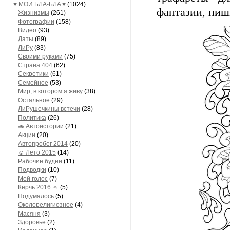
♥ МОИ БЛA-БЛA ♥
(1024)
фантазии, пиш
Жизнизмы
(261)
Фотографии
(158)
Видео
(93)
Даты
(89)
ЛиРу
(83)
Своими руками
(75)
Страна 404
(62)
Секретики
(61)
Семейное
(53)
Мир, в котором я живу
(38)
Остальное
(29)
ЛиРушечкины встечи
(28)
Политика
(26)
🚗 Автоистории
(21)
Акции
(20)
Автопробег 2014
(20)
☺ Лето 2015
(14)
Рабочие будни
(11)
Подводки
(10)
Мой голос
(7)
Керчь 2016 🔅
(5)
Подумалось
(5)
Околорелигиозное
(4)
Масяня
(3)
Здоровье
(2)