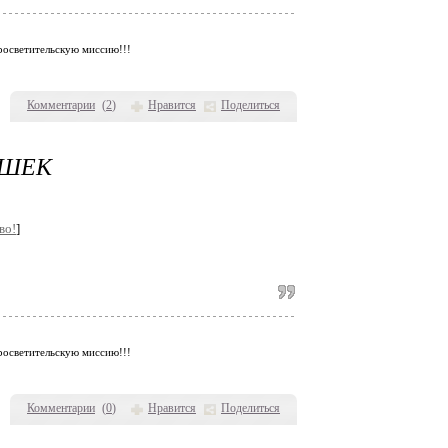
просветительскую миссию!!!
Комментарии
(
2
)
Нравится
Поделиться
УШЕК
во!
]
просветительскую миссию!!!
Комментарии
(
0
)
Нравится
Поделиться