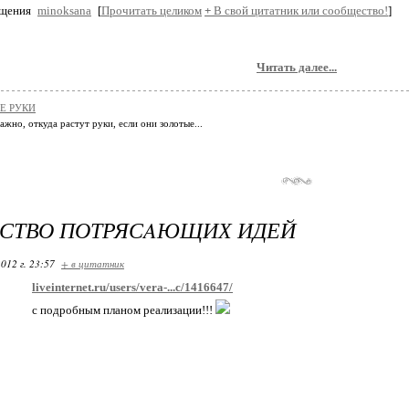
бщения
minoksana
[
Прочитать целиком
+
В свой цитатник или сообщество!
]
Читать далее...
Е РУКИ
ажно, откуда растут руки, если они золотые...
СТВО ПОТРЯСAЮЩИХ ИДЕЙ
012 г. 23:57
+ в цитатник
liveinternet.ru/users/vera-...c/1416647/
с подробным плaном реaлизaции!!!