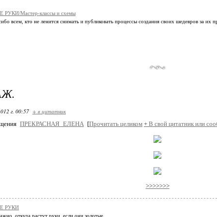
 РУКИ/Мастер-классы и схемы
ибо всем, кто не ленится снимать и публиковать процессы создания своих шедевров за их 
АЖ.
012 г. 00:57
+ в цитатник
бщения
ПРЕКРАСНАЯ_ЕЛЕНА
[
Прочитать целиком
+
В свой цитатник или соо
>>>>>>>
Е РУКИ
ажно, откуда растут руки, если они золотые...