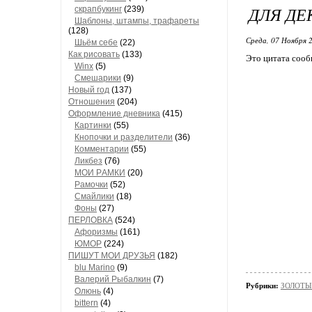
ДЛЯ ДЕ
скрапбукинг
(239)
Шaблоны, штaмпы, трaфaреты
(128)
Среда, 07 Ноября 2
Шьём себе
(22)
Как рисовать
(133)
Это цитата соо
Winx
(5)
Смешарики
(9)
Новый год
(137)
Отношения
(204)
Оформление дневника
(415)
Кaртинки
(55)
Кнопочки и рaзделители
(36)
Комментaрии
(55)
Ликбез
(76)
МОИ РAМКИ
(20)
Рaмочки
(52)
Смaйлики
(18)
Фоны
(27)
ПЕРЛОВКА
(524)
Aфоризмы
(161)
ЮМОР
(224)
ПИШУТ МОИ ДРУЗЬЯ
(182)
blu Marino
(9)
Валерий Рыбалкин
(7)
Рубрики:
ЗОЛОТЫЕ
Олюнь
(4)
bittern
(4)