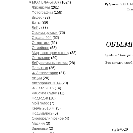
♥ МОИ БЛA-БЛA ♥
(1024)
Рубрики:
ЗОЛОТЫЕ
Жизнизмы
(261)
Спас
Фотографии
(158)
Видео
(93)
Даты
(89)
ЛиРу
(83)
Своими руками
(75)
Страна 404
(62)
ОБЪЕМН
Секретики
(61)
Семейное
(53)
Мир, в котором я живу
(38)
Среда, 07 Ноября 2
Остальное
(29)
Это цитата соо
ЛиРушечкины встечи
(28)
Политика
(26)
🚗 Автоистории
(21)
Акции
(20)
Автопробег 2014
(20)
☺ Лето 2015
(14)
Рабочие будни
(11)
Подводки
(10)
Мой голос
(7)
Керчь 2016 🔅
(5)
Подумалось
(5)
Околорелигиозное
(4)
Масяня
(3)
Здоровье
(2)
style=520