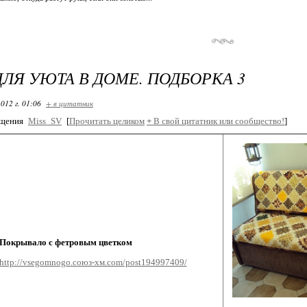
ЛЯ УЮТА В ДОМЕ. ПОДБОРКА 3
012 г. 01:06
+ в цитатник
бщения
Miss_SV
[
Прочитать целиком
+
В свой цитатник или сообщество!
]
Покрывало с фетровым цветком
http://vsegomnogo.союз-хм.com/post194997409/