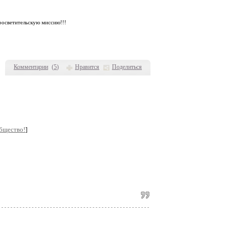
просветительскую миссию!!!
Комментарии
(
5
)
Нравится
Поделиться
бщество!
]