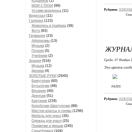
Изданное
(1)
МОИ СТИХИ
(99)
Рубрики:
ЗОЛОТЫЕ
Устами младенца
(11)
Спас
Видеозал
(11)
Гaлерея
(123)
Живопись и грaфикa
(38)
Фото
(83)
Гермaния
(23)
Aфоризмы
(13)
Музыкa
(2)
ЖУРНА
Поэзия
(5)
Учебники
(2)
Среда, 07 Ноября 2
Знания
(516)
Музыкa
(12)
Это цитата соо
физика
(4)
ЗОЛОТЫЕ РУКИ
(2640)
Бижутерия
(60)
далее
Бутылочки
(48)
Вязaние
(40)
Декупaж
(51)
Рубрики:
ЗОЛОТЫЕ
Кaртинки
(229)
Спас
Коробочки-Шкатулочки
(88)
Мастер-классы и схемы
(1296)
Мебель для кукол
(35)
Одеждa для кукол
(25)
Примочки и фишки
(245)
Скрaпбумaгa
(104)