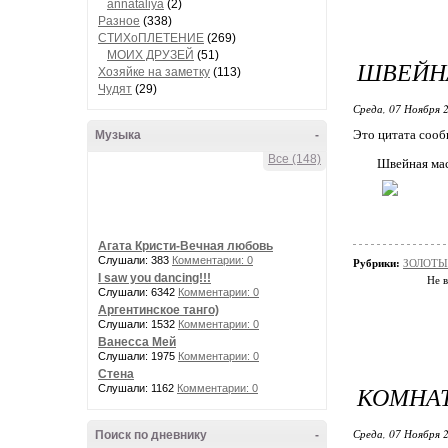
annataliya
(2)
Разное
(338)
СТИХоПЛЕТЕНИЕ
(269)
МОИХ ДРУЗЕЙ
(51)
ШВЕЙН
Хозяйке на заметку
(113)
Чудят
(29)
Среда, 07 Ноября 2
Это цитата соо
Музыка
-
Все (148)
Швейная ма
Агата Кристи-Вечная любовь
Слушали: 383
Комментарии: 0
Рубрики:
ЗОЛОТЫ
I saw you dancing!!!
Не в
Слушали: 6342
Комментарии: 0
Аргентинское танго)
Слушали: 1532
Комментарии: 0
Ванесса Мей
Слушали: 1975
Комментарии: 0
Стена
КОМНАТ
Слушали: 1162
Комментарии: 0
Среда, 07 Ноября 2
Поиск по дневнику
-