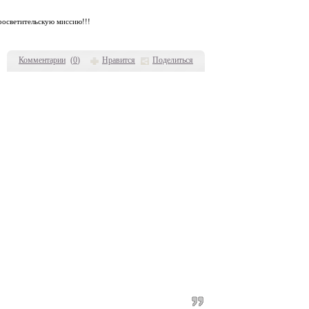
просветительскую миссию!!!
Комментарии
(
0
)
Нравится
Поделиться