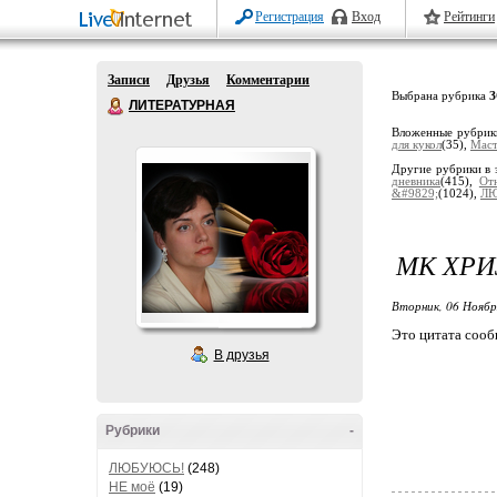
Регистрация
Вход
Рейтинги
Записи
Друзья
Комментарии
Выбрана рубрика
ЛИТЕРАТУРНАЯ
Вложенные рубри
для кукол
(35),
Маст
Другие рубрики в 
дневника
(415),
От
&#9829;
(1024),
ЛЮ
МК ХРИ
Вторник, 06 Ноябр
Это цитата соо
В друзья
Рубрики
-
ЛЮБУЮСЬ!
(248)
НЕ моё
(19)