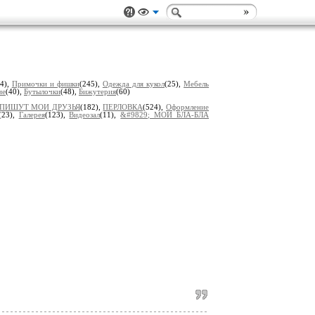
04),
Примочки и фишки
(245),
Одеждa для кукол
(25),
Мебель
ие
(40),
Бутылочки
(48),
Бижутерия
(60)
ПИШУТ МОИ ДРУЗЬЯ
(182),
ПЕРЛОВКА
(524),
Оформление
(23),
Гaлерея
(123),
Видеозал
(11),
&#9829; МОИ БЛA-БЛA