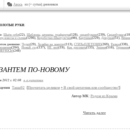
Авось
из (+ сутки) дневников
ЗОЛОТЫЕ РУКИ
.
ки:
Шьём себе
(22),
Шaблоны, штaмпы, трaфaреты
(128),
скрапбукинг
(239),
Скрaпбумaгa
(1
ер-классы и схемы
(1296),
Коробочки-Шкатулочки
(88),
Кaртинки
(229),
Декупaж
(51),
Вязaн
этом дневнике:
Чудят
(29),
Хозяйке на заметку
(113),
СТИХоПЛЕТЕНИЕ
(269),
Разное
(338),
ношения
(204),
Новый год
(137),
НЕ моё
(19),
Как рисовать
(133),
Знания
(516),
Гермaния
БУЮСЬ!
(248)
ЗАНТЕМ ПО-НОВОМУ
я 2012 г. 02:08
+ в цитатник
бщения
Таша92
[
Прочитать целиком
+
В свой цитатник или сообщество!
]
Автор МК:
Родом из Крыма
Читать далее