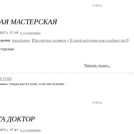
АЯ МАСТЕРСКАЯ
012 г. 17:38
+ в цитатник
бщения
minoksana
[
Прочитать целиком
+
В свой цитатник или сообщество!
]
стерская
Читать далее...
Е РУКИ
ажно, откуда растут руки, если они золотые...
А ДОКТОР
012 г. 17:43
+ в цитатник