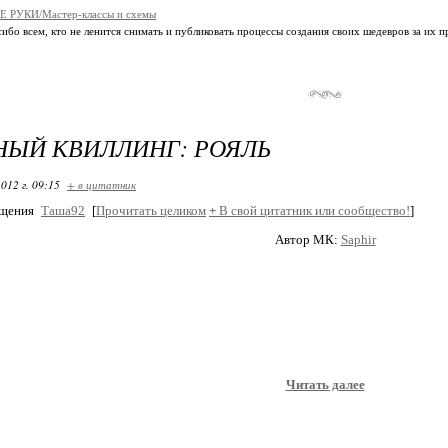
 РУКИ/Мастер-классы и схемы
ибо всем, кто не ленится снимать и публиковать процессы создания своих шедевров за их 
ЫЙ КВИЛЛИНГ: РОЯЛЬ
012 г. 09:15
+ в цитатник
бщения
Таша92
[
Прочитать целиком
+
В свой цитатник или сообщество!
]
Автор МК:
Saphir
Читать далее