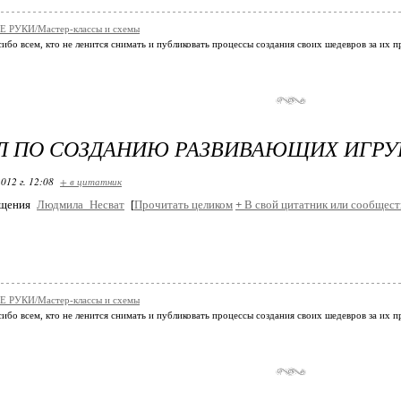
 РУКИ/Мастер-классы и схемы
ибо всем, кто не ленится снимать и публиковать процессы создания своих шедевров за их 
Л ПО СОЗДАНИЮ РАЗВИВАЮЩИХ ИГР
012 г. 12:08
+ в цитатник
бщения
Людмила_Несват
[
Прочитать целиком
+
В свой цитатник или сообщест
 РУКИ/Мастер-классы и схемы
ибо всем, кто не ленится снимать и публиковать процессы создания своих шедевров за их 