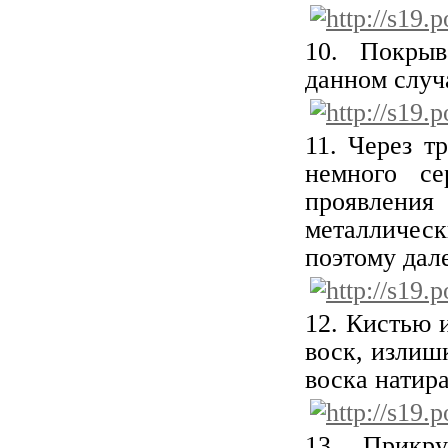
10. Покры
данном случа
11. Через т
немного се
проявления
металличес
поэтому дал
12. Кистью 
воск, излиш
воска натир
13. Прикр