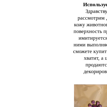
Использу
Здравствуй
рассмотрим 
кожу животног
поверхность п
имитируется
ними выполняе
сможете купить
хватит, а
продаютс
декориров