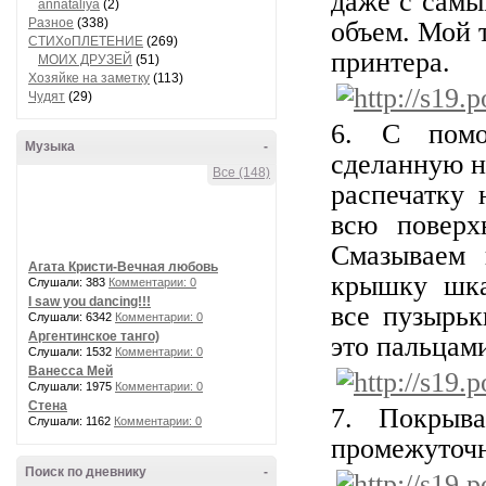
даже с самы
annataliya
(2)
Разное
(338)
объем. Мой 
СТИХоПЛЕТЕНИЕ
(269)
принтера.
МОИХ ДРУЗЕЙ
(51)
Хозяйке на заметку
(113)
Чудят
(29)
6. С помо
Музыка
-
сделанную н
Все (148)
распечатку 
всю поверх
Смазываем 
Агата Кристи-Вечная любовь
крышку шка
Слушали: 383
Комментарии: 0
I saw you dancing!!!
все пузырьк
Слушали: 6342
Комментарии: 0
Аргентинское танго)
это пальцам
Слушали: 1532
Комментарии: 0
Ванесса Мей
Слушали: 1975
Комментарии: 0
Стена
7. Покрыв
Слушали: 1162
Комментарии: 0
промежуточ
Поиск по дневнику
-