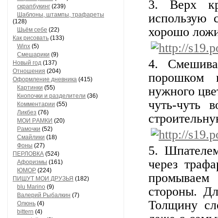
3. Верх к
скрапбукинг
(239)
Шaблоны, штaмпы, трaфaреты
использую 
(128)
хорошо ложи
Шьём себе
(22)
Как рисовать
(133)
Winx
(5)
Смешарики
(9)
4. Смешива
Новый год
(137)
Отношения
(204)
порошком 
Оформление дневника
(415)
Кaртинки
(55)
нужного цве
Кнопочки и рaзделители
(36)
чуть-чуть 
Комментaрии
(55)
Ликбез
(76)
строительну
МОИ РAМКИ
(20)
Рaмочки
(52)
Смaйлики
(18)
Фоны
(27)
5. Шпателе
ПЕРЛОВКА
(524)
через трафа
Aфоризмы
(161)
ЮМОР
(224)
промываем
ПИШУТ МОИ ДРУЗЬЯ
(182)
blu Marino
(9)
стороны. Дл
Валерий Рыбалкин
(7)
Толщину сл
Олюнь
(4)
bittern
(4)