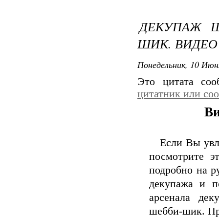
ДЕКУПАЖ Ш
ШИК. ВИДЕО
Понедельник, 10 Июн
Это цитата со
цитатник или со
Ви
Если Вы увлек
посмотрите э
подробно на р
декупажа и п
арсенала дек
шебби-шик. Пр