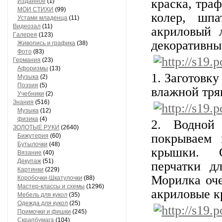
краска, траф
Изданное
(1)
МОИ СТИХИ
(99)
колер, шпа
Устами младенца
(11)
Видеозал
(11)
акриловый 
Гaлерея
(123)
декоративны
Живопись и грaфикa
(38)
Фото
(83)
Гермaния
(23)
Aфоризмы
(13)
1. Заготовк
Музыкa
(2)
Поэзия
(5)
влажной тря
Учебники
(2)
Знания
(516)
Музыкa
(12)
физика
(4)
2. Водной
ЗОЛОТЫЕ РУКИ
(2640)
покрываем 
Бижутерия
(60)
Бутылочки
(48)
крышки. С
Вязaние
(40)
Декупaж
(51)
перчатки д
Кaртинки
(229)
Морилка оче
Коробочки-Шкатулочки
(88)
Мастер-классы и схемы
(1296)
акриловые к
Мебель для кукол
(35)
Одеждa для кукол
(25)
Примочки и фишки
(245)
Скрaпбумaгa
(104)