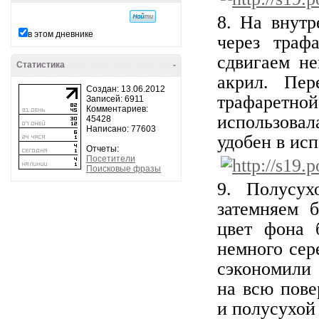
8. На внут
в этом дневнике
через траф
сдвигаем н
Статистика
-
акрил. Пе
Создан: 13.06.2012
трафаретн
Записей: 6911
Комментариев:
использовал
45428
Написано: 77603
удобен в ис
Отчеты:
Посетители
Поисковые фразы
9. Полусу
затемняем 
цвет фона 
немного сер
сэкономили 
на всю пове
и полусухой