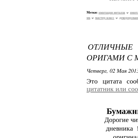
Метки:
имитация металла
имит
мк
мастер-класс
декорирован
ОТЛИЧНЫЕ
ОРИГАМИ С 
Четверг, 02 Мая 2013
Это цитата со
цитатник или со
Бумажны
Дорогие чита
дневника 
оригина