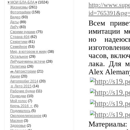
♥ МОИ БЛA-БЛA ♥
(1024)
http://www.sup
Жизнизмы
(261)
id=765391&pg
Фотографии
(158)
Видео
(93)
Всем приве
Даты
(89)
ЛиРу
(83)
имитации ме
Своими руками
(75)
Страна 404
(62)
но надеюс
Секретики
(61)
изготовлен
Семейное
(53)
Мир, в котором я живу
(38)
часов, вклю
Остальное
(29)
ЛиРушечкины встечи
(28)
лака. Для м
Политика
(26)
Alex Aleman
🚗 Автоистории
(21)
Акции
(20)
Автопробег 2014
(20)
☺ Лето 2015
(14)
Рабочие будни
(11)
Подводки
(10)
Мой голос
(7)
Керчь 2016 🔅
(5)
Подумалось
(5)
Околорелигиозное
(4)
Масяня
(3)
Материалы: 
Здоровье
(2)