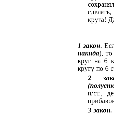
сохраня
сделать
круга! Д
1 закон
. Ес
накида
), то
круг на 6 
кругу по 6 
2 зак
(полуст
п/ст., 
прибавок
3 закон.