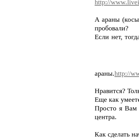
http://www.live
А араны (косы
пробовали?
Если нет, тог
араны.
http://w
Нравится? Толь
Еще как умеет
Просто я Вам 
центра.
Как сделать н