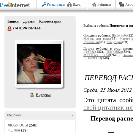
Регистрация
Вход
Рейтинги
Авос
Записи
Друзья
Комментарии
Выбрана рубрика
Примочки и ф
ЛИТЕРАТУРНАЯ
Соседние рубрики:
Шьём себе
(22
Мебель для кукол
(35),
Мастер-
Бутылочки
(48),
Бижутерия
(60)
Другие рубрики в этом дневн
ДРУЗЬЯ
(182),
ПЕРЛОВКА
(524),
ЗОЛОТЫЕ РУКИ
(2640),
Знани
ЛЮБУЮСЬ!
(248)
ПЕРЕВОД РА
Среда, 25 Июля 2012 
В друзья
Это цитата соо
свой цитатник и
Рубрики
-
Перевод расп
ЛЮБУЮСЬ!
(248)
НЕ моё
(19)