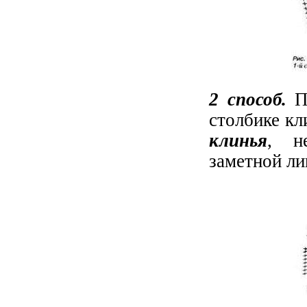
2 способ.
Пр
столбике кл
клинья
, н
заметной ли