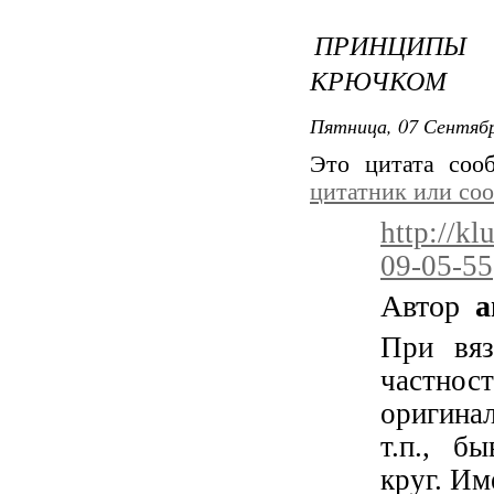
ПРИНЦИПЫ 
КРЮЧКОМ
Пятница, 07 Сентябр
Это цитата со
цитатник или со
http://k
09-05-55
Автор
a
При вяз
частнос
оригинал
т.п., б
круг. Им