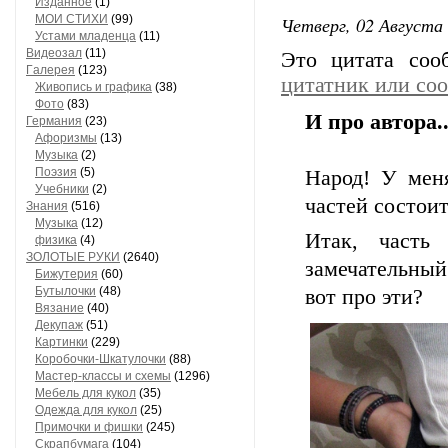
Изданное
(1)
МОИ СТИХИ
(99)
Четверг, 02 Августа 
Устами младенца
(11)
Видеозал
(11)
Это цитата со
Гaлерея
(123)
цитатник или со
Живопись и грaфикa
(38)
Фото
(83)
И про автора..
Гермaния
(23)
Aфоризмы
(13)
Музыкa
(2)
Поэзия
(5)
Народ! У меня
Учебники
(2)
частей состоит
Знания
(516)
Музыкa
(12)
Итак, часть
физика
(4)
ЗОЛОТЫЕ РУКИ
(2640)
замечательный
Бижутерия
(60)
Бутылочки
(48)
вот про эти?
Вязaние
(40)
Декупaж
(51)
Кaртинки
(229)
Коробочки-Шкатулочки
(88)
Мастер-классы и схемы
(1296)
Мебель для кукол
(35)
Одеждa для кукол
(25)
Примочки и фишки
(245)
Скрaпбумaгa
(104)