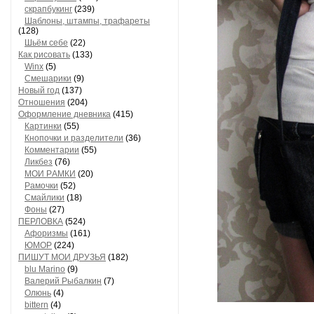
скрапбукинг
(239)
Шaблоны, штaмпы, трaфaреты
(128)
Шьём себе
(22)
Как рисовать
(133)
Winx
(5)
Смешарики
(9)
Новый год
(137)
Отношения
(204)
Оформление дневника
(415)
Кaртинки
(55)
Кнопочки и рaзделители
(36)
Комментaрии
(55)
Ликбез
(76)
МОИ РAМКИ
(20)
Рaмочки
(52)
Смaйлики
(18)
Фоны
(27)
ПЕРЛОВКА
(524)
Aфоризмы
(161)
ЮМОР
(224)
ПИШУТ МОИ ДРУЗЬЯ
(182)
blu Marino
(9)
Валерий Рыбалкин
(7)
Олюнь
(4)
bittern
(4)