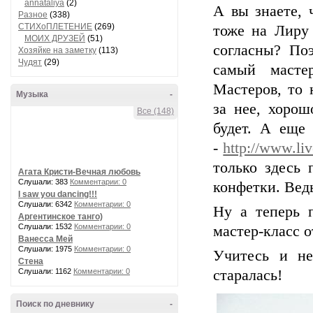
annataliya
(2)
А вы знаете, 
Разное
(338)
СТИХоПЛЕТЕНИЕ
(269)
тоже на Лиру
МОИХ ДРУЗЕЙ
(51)
согласны? Поэ
Хозяйке на заметку
(113)
Чудят
(29)
самый масте
Мастеров, то 
Музыка
-
за нее, хорош
Все (148)
будет. А еще
-
http://www.liv
только здесь 
Агата Кристи-Вечная любовь
Слушали: 383
Комментарии: 0
конфетки. Вед
I saw you dancing!!!
Слушали: 6342
Комментарии: 0
Ну а теперь п
Аргентинское танго)
Слушали: 1532
Комментарии: 0
мастер-класс 
Ванесса Мей
Слушали: 1975
Комментарии: 0
Учитесь и не
Стена
Слушали: 1162
Комментарии: 0
старалась!
Поиск по дневнику
-