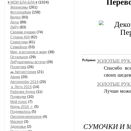
Перево
♥ МОИ БЛA-БЛA ♥
(1024)
Жизнизмы
(261)
Фотографии
(158)
Видео
(93)
Даты
(89)
ЛиРу
(83)
Своими руками
(74)
Страна 404
(62)
Секретики
(61)
Семейное
(53)
Мир, в котором я живу
(38)
Остальное
(29)
Рубрики:
ЗОЛОТЫЕ РУКИ
ЛиРушечкины встечи
(28)
Политика
(26)
Спасибо вс
🚗 Автоистории
(21)
своих шедев
Акции
(20)
Автопробег 2014
(20)
ЗОЛОТЫЕ РУКИ
☺ Лето 2015
(14)
Лучше может 
Рабочие будни
(11)
Подводки
(10)
Мой голос
(7)
Керчь 2016 🔅
(5)
Подумалось
(5)
Околорелигиозное
(4)
Масяня
(3)
СУМОЧКИ И 
Здоровье
(2)