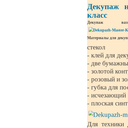
Декупаж н
класс
Декупаж в
Материалы для декуп
стекол
- клей для де
- две бумажн
- золотой кон
- розовый и з
- губка для п
- исчезающий
- плоская син
Для техники 