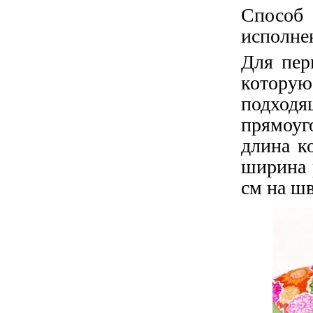
Способ
исполне
Для пер
которую
подход
прямоуг
длина к
ширина 
см на ш