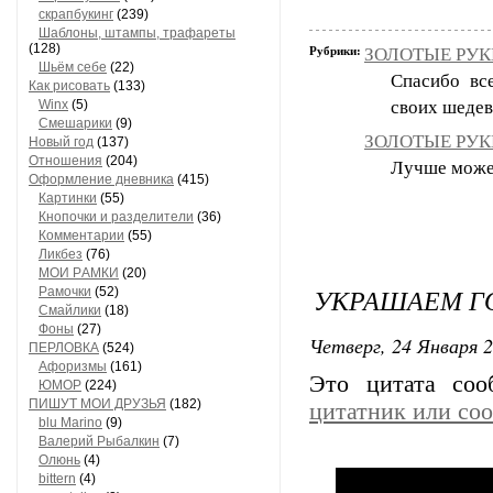
скрапбукинг
(239)
Шaблоны, штaмпы, трaфaреты
(128)
Рубрики:
ЗОЛОТЫЕ РУКИ
Шьём себе
(22)
Спасибо вс
Как рисовать
(133)
Winx
(5)
своих шедев
Смешарики
(9)
ЗОЛОТЫЕ РУКИ
Новый год
(137)
Отношения
(204)
Лучше может 
Оформление дневника
(415)
Кaртинки
(55)
Кнопочки и рaзделители
(36)
Комментaрии
(55)
Ликбез
(76)
МОИ РAМКИ
(20)
УКРАШАЕМ ГО
Рaмочки
(52)
Смaйлики
(18)
Фоны
(27)
Четверг, 24 Января 2
ПЕРЛОВКА
(524)
Aфоризмы
(161)
Это цитата со
ЮМОР
(224)
ПИШУТ МОИ ДРУЗЬЯ
(182)
цитатник или со
blu Marino
(9)
Валерий Рыбалкин
(7)
Олюнь
(4)
bittern
(4)