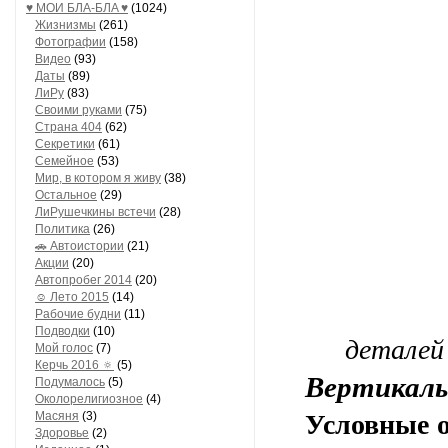
♥ МОИ БЛA-БЛA ♥
(1024)
Жизнизмы
(261)
Фотографии
(158)
Видео
(93)
Даты
(89)
ЛиРу
(83)
Своими руками
(75)
Страна 404
(62)
Секретики
(61)
Семейное
(53)
Мир, в котором я живу
(38)
Остальное
(29)
ЛиРушечкины встечи
(28)
Политика
(26)
🚗 Автоистории
(21)
Акции
(20)
Автопробег 2014
(20)
☺ Лето 2015
(14)
Рабочие будни
(11)
Подводки
(10)
деталей 
Мой голос
(7)
Керчь 2016 🔅
(5)
Вертикаль
Подумалось
(5)
Околорелигиозное
(4)
Масяня
(3)
Условные 
Здоровье
(2)