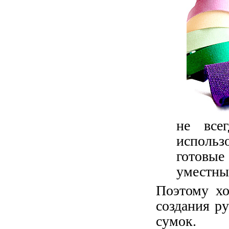
не все
использ
готовы
уместны
Поэтому хо
создания р
сумок.