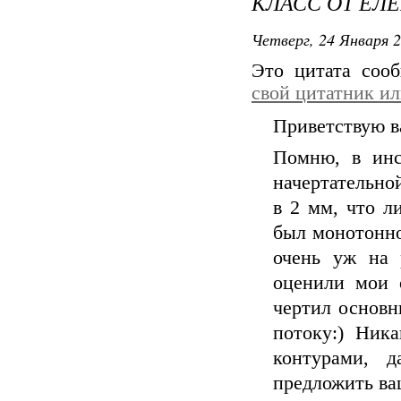
КЛАСС ОТ ЕЛ
Четверг, 24 Января 2
Это цитата со
свой цитатник и
Приветствую в
Помню, в инс
начертательно
в 2 мм, что л
был монотонно
очень уж на 
оценили мои о
чертил основн
потоку:) Ник
контурами, 
предложить ва