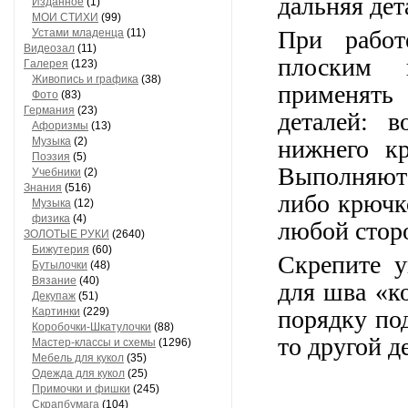
дальняя дет
Изданное
(1)
МОИ СТИХИ
(99)
При работ
Устами младенца
(11)
Видеозал
(11)
плоским 
Гaлерея
(123)
Живопись и грaфикa
(38)
применять
Фото
(83)
Гермaния
(23)
деталей: в
Aфоризмы
(13)
Музыкa
(2)
нижнего кр
Поэзия
(5)
Выполняют
Учебники
(2)
Знания
(516)
либо крючк
Музыкa
(12)
физика
(4)
любой сторо
ЗОЛОТЫЕ РУКИ
(2640)
Бижутерия
(60)
Скрепите у
Бутылочки
(48)
Вязaние
(40)
для шва «к
Декупaж
(51)
Кaртинки
(229)
порядку по
Коробочки-Шкатулочки
(88)
то другой д
Мастер-классы и схемы
(1296)
Мебель для кукол
(35)
Одеждa для кукол
(25)
Примочки и фишки
(245)
Скрaпбумaгa
(104)