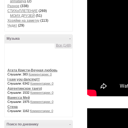
annataliya
(2)
Разное
(338)
СТИХоПЛЕТЕНИЕ
(269)
МОИХ ДРУЗЕЙ
(51)
Хозяйке на заметку
(113)
Чудят
(29)
Музыка
-
Все (148)
Агата Кристи-Вечная любовь
Слушали: 383
Комментарии: 0
I saw you dancing!!!
Слушали: 6342
Комментарии: 0
Аргентинское танго)
Слушали: 1532
Комментарии: 0
Ванесса Мей
Слушали: 1975
Комментарии: 0
Стена
Слушали: 1162
Комментарии: 0
Поиск по дневнику
-