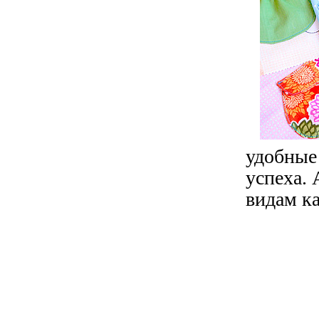
удобны
успеха. 
видам к