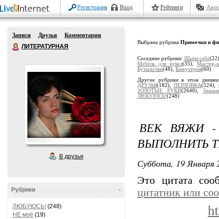
Регистрация
Вход
Рейтинги
Авос
Записи
Друзья
Комментарии
Выбрана рубрика
Примочки и ф
ЛИТЕРАТУРНАЯ
Соседние рубрики:
Шьём себе
(22
Мебель для кукол
(35),
Мастер-
Бутылочки
(48),
Бижутерия
(60)
Другие рубрики в этом дневн
ДРУЗЬЯ
(182),
ПЕРЛОВКА
(524),
ЗОЛОТЫЕ РУКИ
(2640),
Знани
ЛЮБУЮСЬ!
(248)
ВЕК ВЯЖИ -
ВЫПОЛНИТЬ 
В друзья
Суббота, 19 Января 2
Это цитата со
Рубрики
-
цитатник или со
ЛЮБУЮСЬ!
(248)
h
НЕ моё
(19)