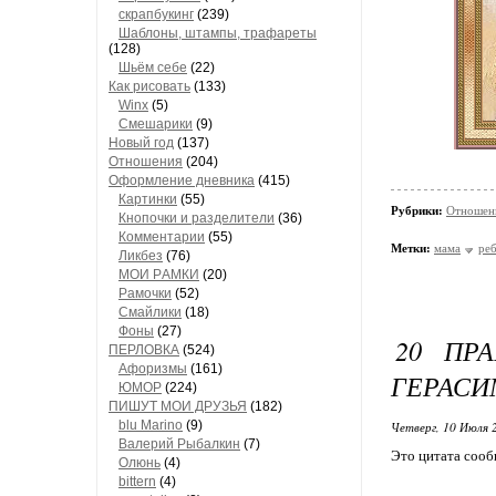
скрапбукинг
(239)
Шaблоны, штaмпы, трaфaреты
(128)
Шьём себе
(22)
Как рисовать
(133)
Winx
(5)
Смешарики
(9)
Новый год
(137)
Отношения
(204)
Оформление дневника
(415)
Кaртинки
(55)
Рубрики:
Отношен
Кнопочки и рaзделители
(36)
Комментaрии
(55)
Метки:
мама
ре
Ликбез
(76)
МОИ РAМКИ
(20)
Рaмочки
(52)
Смaйлики
(18)
Фоны
(27)
20 ПР
ПЕРЛОВКА
(524)
Aфоризмы
(161)
ГЕРАСИ
ЮМОР
(224)
ПИШУТ МОИ ДРУЗЬЯ
(182)
blu Marino
(9)
Четверг, 10 Июля 
Валерий Рыбалкин
(7)
Это цитата соо
Олюнь
(4)
bittern
(4)
Фото: Кат