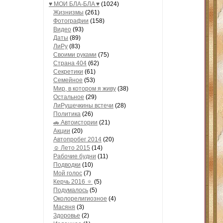
♥ МОИ БЛA-БЛA ♥
(1024)
Жизнизмы
(261)
Фотографии
(158)
Видео
(93)
Даты
(89)
ЛиРу
(83)
Своими руками
(75)
Страна 404
(62)
Секретики
(61)
Семейное
(53)
Мир, в котором я живу
(38)
Остальное
(29)
ЛиРушечкины встечи
(28)
Политика
(26)
🚗 Автоистории
(21)
Акции
(20)
Автопробег 2014
(20)
☺ Лето 2015
(14)
Рабочие будни
(11)
Подводки
(10)
Мой голос
(7)
Керчь 2016 🔅
(5)
Подумалось
(5)
Околорелигиозное
(4)
Масяня
(3)
Здоровье
(2)