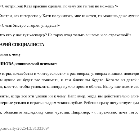
«Смотри, как Катя красиво сделала, почему же ты так не можешь?»
мотри, как интересно у Кати получилось, мне кажется, ты можешь даже лучше
«Слезь быстро с горки, упадешь!»
то кто у нас тут каскадер? На горку вход только в шлеме и со страховкой!»
АРИЙ СПЕЦИАЛИСТА
и ни к чему
НОВА, клинический психолог:
е игры, волшебства и «интересности» в разговорах, уговорах и ваших повседне
м лучше он будет вас понимать, и тем ближе вы будете. Кого-то из детей
я, кого-то, чтобы успокоить, иногда нужно просто обнять. Вы лучше знаете сво
енты, когда все эти уловки ни к чему. Например, когда вы действительно злите
верные усилия и играть с чадом «сквозь зубы». Ребенок сразу почувствует фаль
ь, объясните наследнику свои чувства. Например, «я переживаю из-за того
p.ru/daily/26254.3/3133309/