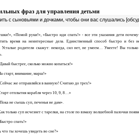
ильных фраз для управления детьми
ить с сыновьями и дочками, чтобы они вас слушались [обсу
шки!», «Помой руки!», «Быстро иди спать!» - все эти указания дети почему
атить время на неинтересные дела. Единственный способ быстро и без н
 Усталые родители скажут: некогда, сил нет, не умеем… Умеете! Вы только
ь.
Давай быстрее, сколько можно копаться!»
а старт, внимание, марш!»
Сейчас же отправляйся в ванную! Считаю до трех!»
тарт отплытия корабля через 10, 9, 8…»
Пока не съешь суп, печенья не дам».
ак только суп исчезнет с тарелки, на столе по взмаху волшебной палочки появи
Быстро спать!»
 что ты хочешь увидеть во сне?»