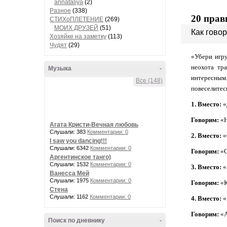
annataliya
(2)
Разное
(338)
20 прав
СТИХоПЛЕТЕНИЕ
(269)
МОИХ ДРУЗЕЙ
(51)
Как говор
Хозяйке на заметку
(113)
Чудят
(29)
«Убери игру
неохота тр
Музыка
-
интересным.
Все (148)
повеселитес
1. Вместо:
«
Говорим:
«Н
Агата Кристи-Вечная любовь
Слушали: 383
Комментарии: 0
2. Вместо:
«
I saw you dancing!!!
Слушали: 6342
Комментарии: 0
Говорим:
«С
Аргентинское танго)
Слушали: 1532
Комментарии: 0
3. Вместо:
«
Ванесса Мей
Слушали: 1975
Комментарии: 0
Говорим:
«К
Стена
Слушали: 1162
Комментарии: 0
4. Вместо:
«
Говорим:
«А
Поиск по дневнику
-