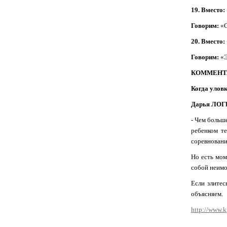
19. Вместо:
Говорим:
«С
20. Вместо:
Говорим:
«Э
КОММЕНТ
Когда уловк
Дарья ЛОГИ
- Чем больш
ребенком те
соревновани
Но есть мом
собой неимо
Если злитес
объясняем.
http://www.k