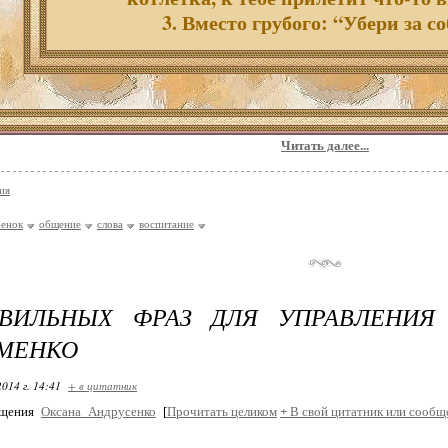
3. Вместо грубого: “Убери за с
Читать далее...
ия
бенок
общение
слова
воспитание
АВИЛЬНЫХ ФРАЗ ДЛЯ УПРАВЛЕНИЯ 
МЕНКО
2014 г. 14:41
+ в цитатник
бщения
Оксана_Андрусенко
[
Прочитать целиком
+
В свой цитатник или сообщ
ерина МАРТИНОВИЧ