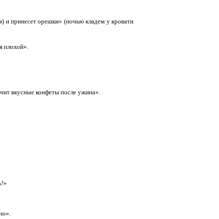
я) и принесет орешки» (ночью кладем у кровати
я плохой».
лучит вкусные конфеты после ужина».
ь!»
но».