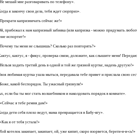
Не мешай мне разговаривать по телефону».
огда я закончу свои дела, тебя ждет сюрприз».
Прекрати капризничать сейчас же!»
й, прибежал к нам капризный забияка (или капризка - можно придумать любого 
ние испортит!»
Почему ты меня не слышишь? Сколько раз повторять?»
актус, кактус, я - фикус, проверка связи, доложите, как слышите меня! Пере
Нельзя ходить третий день в одной и той же грязной куртке, надень другую!»
воя любимая куртка ушла мыться, передавала тебе привет и прислала свою сес
Боже, какой беспорядок. Ты ужасный грязнуля!»
х, если бы ты мог стать волшебником и наколдовать порядок в комнате».
«Сейчас я тебе ремня дам!»
огда дети себя плохо ведут, мама превращается в Бабу-ягу».
«Как я от тебя устала!»
Мой котелок закипает, закипает, ой, уже кипит, скоро взорвется, береги-и-и-сь!»