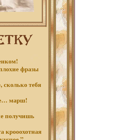
енком!
 плохие фразы
, сколько тебя
ие… марш!
не получишь
та крооохотная
кусное.”