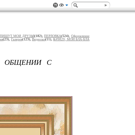
ПИШУТ МОИ ДРУЗЬЯ
(182),
ПЕРЛОВКА
(524),
Оформление
ия
(23),
Гaлерея
(123),
Видеозал
(11),
&#9829; МОИ БЛA-БЛA
И ОБЩЕНИИ С