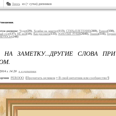
Авось
из (+ сутки) дневников
тношения
.
этом дневнике:
Чудят
(29),
Хозяйке на заметку
(113),
СТИХоПЛЕТЕНИЕ
(269),
Разное
(338),
ый год
(137),
НЕ моё
(19),
Как рисовать
(133),
ЗОЛОТЫЕ РУКИ
(2640),
Знания
(516),
Гермaн
БУЮСЬ!
(248)
 НА ЗАМЕТКУ...ДРУГИЕ СЛОВА ПР
ОМ.
2014 г. 14:20
+ в цитатник
бщения
PEROOO
[
Прочитать целиком
+
В свой цитатник или сообщество!
]