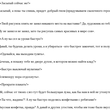
«Засыпай сейчас же!»
Засыпай, а пока ты спишь, придет добрый гном (придумываем сказочного геро
«Твой рисунок опять не занял никакого места на выставке? Да, художник из теб
у не занял и не занял, зато ты рисуешь самых красивых в мире сов».
«А ну-ка сел за уроки быстро!»
авай, ты будешь делать уроки, а я убираться - кто быстрее закончит, тот и по
«Одевайся, мы выходим гулять».
очешь, я покажу тебе во дворе дупло, в котором можно найти клад?»
«Быстро выключай мультики!»
елевизору пора отдохнуть».
«Прекрати плакать!»
й, сейчас от твоих слез тут будет большущая лужа, как бы нам в ней не утонут
«Ты что, жадина?! А ну-ка быстро поделись конфетками с ребятами!»
кусная конфетка, правда? А давай и других угостим, чтобы им тоже было вкус