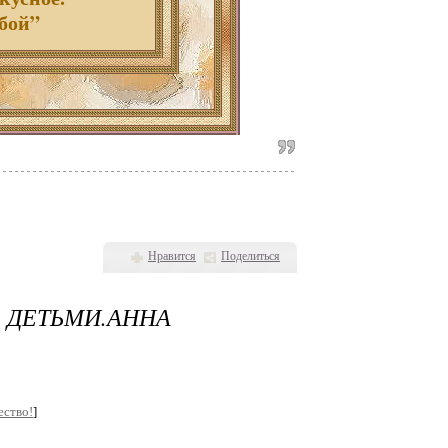
обой”
Нравится
Поделиться
ДЕТЬМИ.АННА
ество!
]