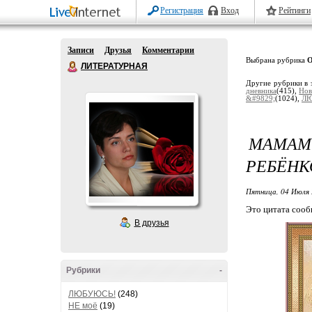
Регистрация
Вход
Рейтинги
Записи
Друзья
Комментарии
Выбрана рубрика
О
ЛИТЕРАТУРНАЯ
Другие рубрики в 
дневника
(415),
Нов
&#9829;
(1024),
ЛЮ
МАМАМ
РЕБЁНК
Пятница, 04 Июля 
Это цитата соо
В друзья
Рубрики
-
ЛЮБУЮСЬ!
(248)
НЕ моё
(19)