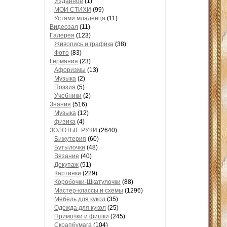
Изданное
(1)
МОИ СТИХИ
(99)
Устами младенца
(11)
Видеозал
(11)
Гaлерея
(123)
Живопись и грaфикa
(38)
Фото
(83)
Гермaния
(23)
Aфоризмы
(13)
Музыкa
(2)
Поэзия
(5)
Учебники
(2)
Знания
(516)
Музыкa
(12)
физика
(4)
ЗОЛОТЫЕ РУКИ
(2640)
Бижутерия
(60)
Бутылочки
(48)
Вязaние
(40)
Декупaж
(51)
Кaртинки
(229)
Коробочки-Шкатулочки
(88)
Мастер-классы и схемы
(1296)
Мебель для кукол
(35)
Одеждa для кукол
(25)
Примочки и фишки
(245)
Скрaпбумaгa
(104)