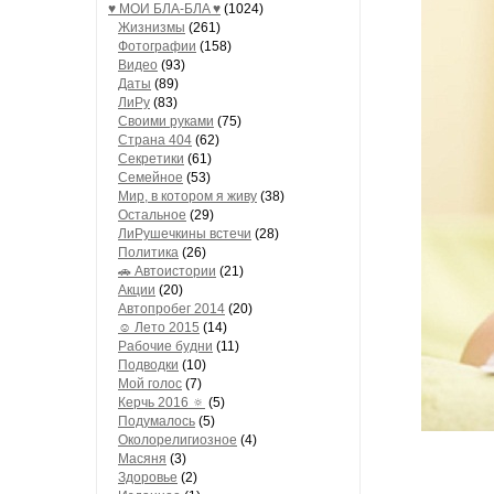
♥ МОИ БЛA-БЛA ♥
(1024)
Жизнизмы
(261)
Фотографии
(158)
Видео
(93)
Даты
(89)
ЛиРу
(83)
Своими руками
(75)
Страна 404
(62)
Секретики
(61)
Семейное
(53)
Мир, в котором я живу
(38)
Остальное
(29)
ЛиРушечкины встечи
(28)
Политика
(26)
🚗 Автоистории
(21)
Акции
(20)
Автопробег 2014
(20)
☺ Лето 2015
(14)
Рабочие будни
(11)
Подводки
(10)
Мой голос
(7)
Керчь 2016 🔅
(5)
Подумалось
(5)
Околорелигиозное
(4)
Масяня
(3)
Здоровье
(2)