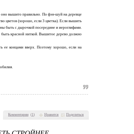
и оно вышито правильно. По фэн-шуй на деревце
во цветов (хорошо, если 3 цветка). Если вышить
жны быть с дырочкой посередине и иероглифами.
 быть красной ниткой. Вышитое дерево должно
ть ее концами вверх. Поэтому хорошо, если на
зобилия.
Комментарии
(
1
)
Нравится
Поделиться
ЕТЬ СТРОЙНЕЕ