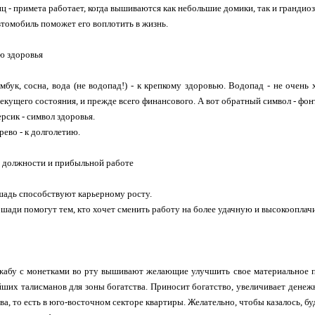
 - примета работает, когда вышиваются как небольшие домики, так и грандио
омобиль поможет его воплотить в жизнь.
ю здоровья
мбук, сосна, вода (не водопад!) - к крепкому здоровью. Водопад - не очень 
екущего состояния, и прежде всего финансового. А вот обратный символ - фонт
сик - символ здоровья.
ево - к долголетию.
 должности и прибыльной работе
шадь способствуют карьерному росту.
ади помогут тем, кто хочет сменить работу на более удачную и высокооплач
абу с монетками во рту вышивают желающие улучшить свое материальное п
ших талисманов для зоны богатства. Приносит богатство, увеличивает дене
ва, то есть в юго-восточном секторе квартиры. Желательно, чтобы казалось, бу