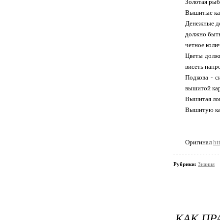
Золотая рыб
Вышитые ка
Денежные де
должно быть
четное коли
Цветы долж
висеть напр
Подкова - с
вышитой кар
Вышитая лош
Вышитую кар
Оригинал
ht
Рубрики:
Знания
КАК ПР