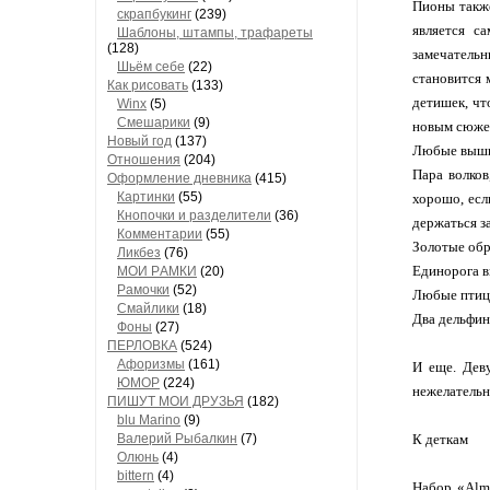
Пионы также
скрапбукинг
(239)
является с
Шaблоны, штaмпы, трaфaреты
(128)
замечательн
Шьём себе
(22)
становится 
Как рисовать
(133)
детишек, чт
Winx
(5)
Смешарики
(9)
новым сюже
Новый год
(137)
Любые вышит
Отношения
(204)
Пара волков
Оформление дневника
(415)
Кaртинки
(55)
хорошо, есл
Кнопочки и рaзделители
(36)
держаться за
Комментaрии
(55)
Золотые обр
Ликбез
(76)
Единорога в
МОИ РAМКИ
(20)
Рaмочки
(52)
Любые птицы
Смaйлики
(18)
Два дельфин
Фоны
(27)
ПЕРЛОВКА
(524)
Aфоризмы
(161)
И еще. Дев
ЮМОР
(224)
нежелательн
ПИШУТ МОИ ДРУЗЬЯ
(182)
blu Marino
(9)
Валерий Рыбалкин
(7)
К деткам
Олюнь
(4)
bittern
(4)
Набор «Almo