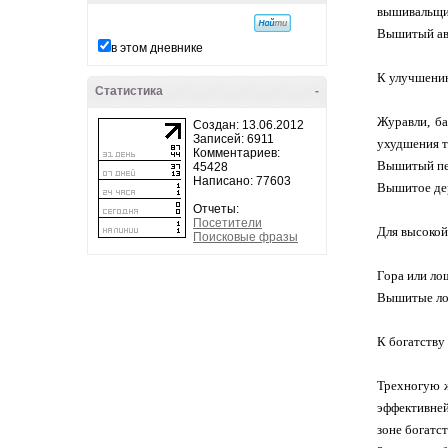
вышивальщиц
Вышитый авт
в этом дневнике
К улучшени
Статистика
-
Журавли, ба
Создан: 13.06.2012
Записей: 6911
ухудшения т
Комментариев:
Вышитый пер
45428
Написано: 77603
Вышитое дер
Отчеты:
Посетители
Для высокой
Поисковые фразы
Гора или ло
Вышитые лош
К богатству
Трехногую ж
эффективней
зоне богатст