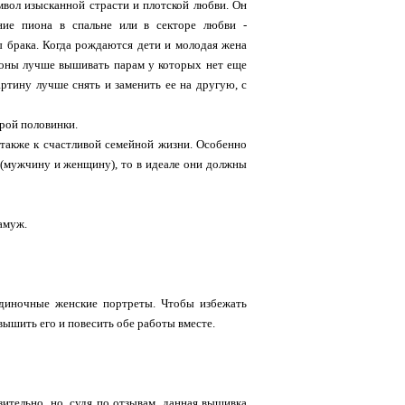
вол изысканной страсти и плотской любви. Он
ие пиона в спальне или в секторе любви -
ы брака. Когда рождаются дети и молодая жена
пионы лучше вышивать парам у которых нет еще
артину лучше снять и заменить ее на другую, с
орой половинки.
а также к счастливой семейной жизни. Особенно
й (мужчину и женщину), то в идеале они должны
амуж.
одиночные женские портреты. Чтобы избежать
ышить его и повесить обе работы вместе.
зительно, но, судя по отзывам, данная вышивка