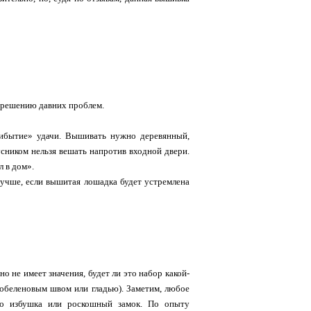
азрешению давних проблем.
рибытие» удачи. Вышивать нужно деревянный,
ником нельзя вешать напротив входной двери.
л в дом».
Лучше, если вышитая лошадка будет устремлена
 не имеет значения, будет ли это набор какой-
гобеленовым швом или гладью). Заметим, любое
то избушка или роскошный замок. По опыту