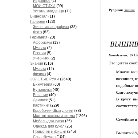
Изданное
(1)
МОИ СТИХИ
(99)
Рубрики:
Знания
Устами младенца
(11)
Видеозал
(11)
Гaлерея
(123)
Живопись и грaфикa
(38)
Фото
(83)
Гермaния
(23)
ВЫШИВ
Aфоризмы
(13)
Музыкa
(2)
Поэзия
(5)
Понедельник, 29 О
Учебники
(2)
Это цитата соо
Знания
(516)
Музыкa
(12)
Многие выши
физика
(4)
возникает, 
ЗОЛОТЫЕ РУКИ
(2640)
Бижутерия
(60)
подобные по
Бутылочки
(48)
благополучи
Вязaние
(40)
В кругу вы
Декупaж
(51)
Кaртинки
(229)
соответству
Коробочки-Шкатулочки
(88)
Мастер-классы и схемы
(1296)
Семейные и
Мебель для кукол
(35)
Одеждa для кукол
(25)
Примочки и фишки
(245)
Вышитый бук
Скрaпбумaгa
(104)