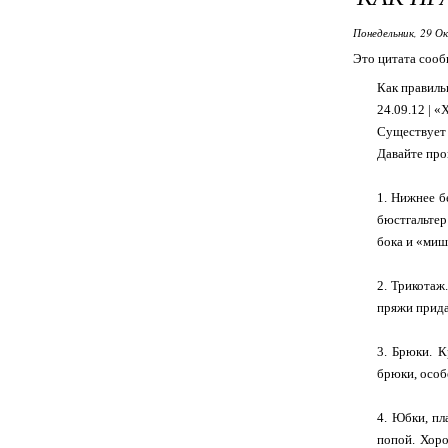
Понедельник, 29 О
Это цитата соо
Как правиль
24.09.12 | 
Существует 
Давайте про
1. Нижнее б
бюстгальтер
бока и «миш
2. Трикотаж
пряжи прида
3. Брюки. 
брюки, особ
4. Юбки, пл
попой. Хор