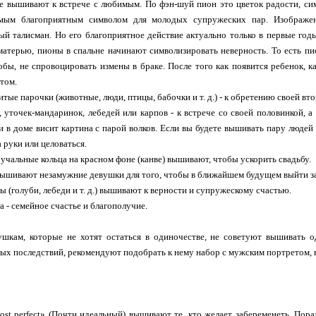
 вышивают к встрече с любимым. По фэн-шуй пион это цветок радости, сим
амым благоприятным символом для молодых супружеских пар. Изображен
ый талисман. Но его благоприятное действие актуально только в первые год
матерью, пионы в спальне начинают символизировать неверность. То есть 
обы, не спровоцировать измены в браке. После того как появится ребенок, к
том.
ые парочки (животные, люди, птицы, бабочки и т. д.) - к обретению своей вт
, уточек-мандаринок, лебедей или карпов - к встрече со своей половинкой, 
и в доме висит картина с парой волков. Если вы будете вышивать пару люде
 руки или целоваться.
учальные кольца на красном фоне (канве) вышивают, чтобы ускорить свадьбу.
ышивают незамужние девушки для того, чтобы в ближайшем будущем выйти з
 (голуби, лебеди и т. д.) вышивают к верности и супружескому счастью.
а - семейное счастье и благополучие.
ушкам, которые не хотят остаться в одиночестве, не советуют вышивать 
ых последствий, рекомендуют подобрать к нему набор с мужским портретом, в
st perfect» (Почти идеальный) вышивают те, кто желает забеременеть. Пора