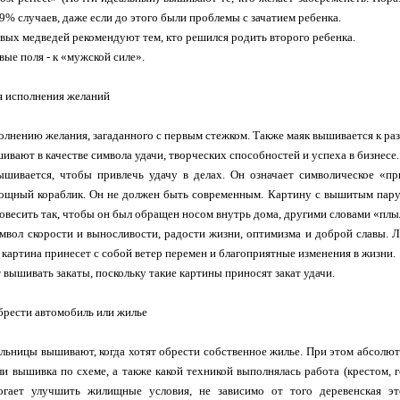
99% случаев, даже если до этого были проблемы с зачатием ребенка.
ых медведей рекомендуют тем, кто решился родить второго ребенка.
вые поля - к «мужской силе».
ля исполнения желаний
полнению желания, загаданного с первым стежком. Также маяк вышивается к р
ивают в качестве символа удачи, творческих способностей и успеха в бизнесе.
ышивается, чтобы привлечь удачу в делах. Он означает символическое «п
ощный кораблик. Он не должен быть современным. Картину с вышитым парус
овесить так, чтобы он был обращен носом внутрь дома, другими словами «плы
мвол скорости и выносливости, радости жизни, оптимизма и доброй славы. 
я картина принесет с собой ветер перемен и благоприятные изменения в жизни.
 вышивать закаты, поскольку такие картины приносят закат удачи.
рести автомобиль или жилье
льницы вышивают, когда хотят обрести собственное жилье. При этом абсолютно
и вышивка по схеме, а также какой техникой выполнялась работа (крестом, 
огает улучшить жилищные условия, не зависимо от того деревенская э