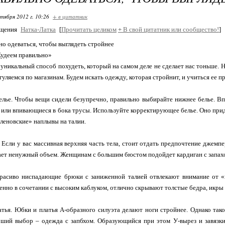
ктября 2012 г. 10:26
+ в цитатник
бщения
Натка-Латка
[
Прочитать целиком
+
В свой цитатник или сообщество!
]
но одеваться, чтобы выглядеть стройнее
«Худеем правильно»
уникальный способ похудеть, который на самом деле не сделает нас тоньше. Н
гуляемся по магазинам. Будем искать одежду, которая стройнит, и учиться ее п
елье. Чтобы вещи сидели безупречно, правильно выбирайте нижнее белье. В
 или впивающиеся в бока трусы. Используйте корректирующее белье. Оно при
леновские» наплывы на талии.
. Если у вас массивная верхняя часть тела, стоит отдать предпочтение джемп
ет ненужный объем. Женщинам с большим бюстом подойдет кардиган с запахо
Красиво ниспадающие брюки с заниженной талией отвлекают внимание от «
енно в сочетании с высоким каблуком, отлично скрывают толстые бедра, икры
атья. Юбки и платья А-образного силуэта делают ноги стройнее. Однако та
оший выбор – одежда с запбхом. Образующийся при этом У-вырез и завязк