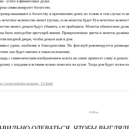
ка - успех в финансовых делах.
рпы символизируют богатство.
ревца вышивают к богатству и притяжению денег, но только в том случае есл
 нечетное количество монет (лучше, если монеток будет 9) и нечетное количест
чество монет, деньги будут убывать, а не прибывать. Монеты обязательно дол
ны быть наподобие цветущей вишни. Прикрепленные цветы и монеты должны
отив входной двери, чтобы деньги шли в дом.
имвол удачи, изобилия и благоденствия. По фэн-шуй рекомендуется размеща
тине она будет именно в таком положении.
адь с символическим изображением золота на спине принесет славу и деньги.
тину с плодами и яствами нужно повесить на кухне. Тогда дом будет полон и
tp://www.stitches.ru/page_15.html
АВИЛЬНО ОДЕВАТЬСЯ, ЧТОБЫ ВЫГЛЯД