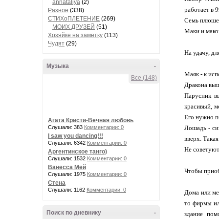
annataliya
(2)
работает в 
Разное
(338)
СТИХоПЛЕТЕНИЕ
(269)
Семь плюшев
МОИХ ДРУЗЕЙ
(51)
Маки и мако
Хозяйке на заметку
(113)
Чудят
(29)
На удачу, д
Музыка
-
Маяк - к ис
Все (148)
Дракона выш
Парусник в
красивый, м
Его нужно п
Агата Кристи-Вечная любовь
Слушали: 383
Комментарии: 0
Лошадь - си
I saw you dancing!!!
вверх. Така
Слушали: 6342
Комментарии: 0
Не советуют
Аргентинское танго)
Слушали: 1532
Комментарии: 0
Ванесса Мей
Чтобы приоб
Слушали: 1975
Комментарии: 0
Стена
Слушали: 1162
Комментарии: 0
Дома или ме
то фирмы ил
Поиск по дневнику
-
здание пом