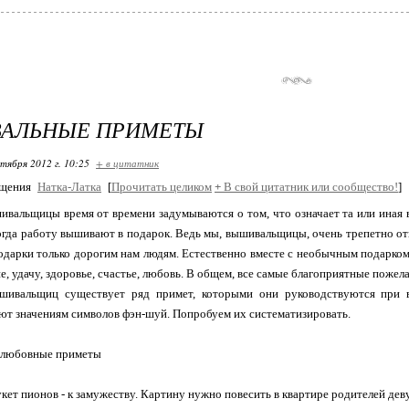
АЛЬНЫЕ ПРИМЕТЫ
ктября 2012 г. 10:25
+ в цитатник
бщения
Натка-Латка
[
Прочитать целиком
+
В свой цитатник или сообщество!
]
вальщицы время от времени задумываются о том, что означает та или иная 
когда работу вышивают в подарок. Ведь мы, вышивальщицы, очень трепетно о
дарки только дорогим нам людям. Естественно вместе с необычным подарком
е, удачу, здоровье, счастье, любовь. В общем, все самые благоприятные пожел
шивальщиц существует ряд примет, которыми они руководствуются при 
ют значениям символов фэн-шуй. Попробуем их систематизировать.
 любовные приметы
ет пионов - к замужеству. Картину нужно повесить в квартире родителей дев