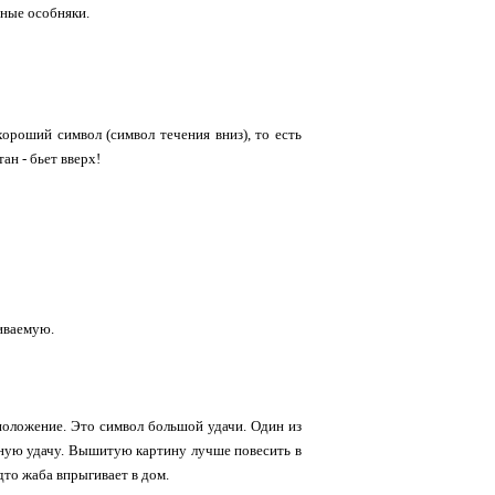
зные особняки.
хороший символ (символ течения вниз), то есть
ан - бьет вверх!
иваемую.
оложение. Это символ большой удачи. Один из
жную удачу. Вышитую картину лучше повесить в
дто жаба впрыгивает в дом.