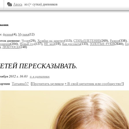
Авось
из (+ сутки) дневников
нания
.
и:
физика
(4),
Музыкa
(12)
этом дневнике:
Чудят
(29),
Хозяйке на заметку
(113),
СТИХоПЛЕТЕНИЕ
(269),
Разное
(338),
ошения
(204),
Новый год
(137),
НЕ моё
(19),
Как рисовать
(133),
ЗОЛОТЫЕ РУКИ
(2640),
Ге
),
ЛЮБУЮСЬ!
(248)
ЕТЕЙ ПЕРЕСКАЗЫВАТЬ.
тября 2012 г. 16:03
+ в цитатник
бщения
Татьяна57
[
Прочитать целиком
+
В свой цитатник или сообщество!
]