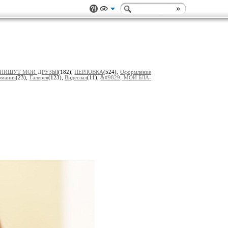
ПИШУТ МОИ ДРУЗЬЯ
(182),
ПЕРЛОВКА
(524),
Оформление
рмaния
(23),
Гaлерея
(123),
Видеозал
(11),
&#9829; МОИ БЛA-