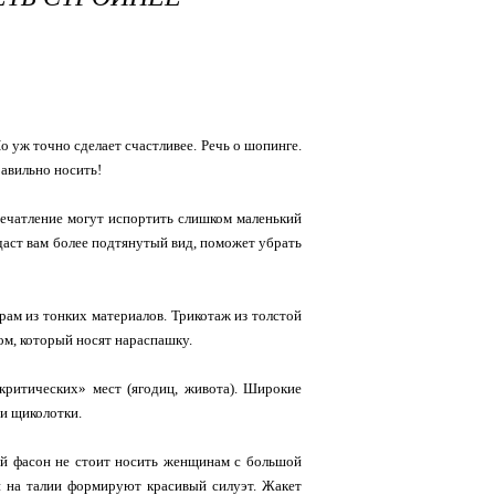
о уж точно сделает счастливее. Речь о шопинге.
равильно носить!
печатление могут испортить слишком маленький
даст вам более подтянутый вид, поможет убрать
ерам из тонких материалов. Трикотаж из толстой
м, который носят нараспашку.
критических» мест (ягодиц, живота). Широкие
 и щиколотки.
кой фасон не стоит носить женщинам с большой
и на талии формируют красивый силуэт. Жакет