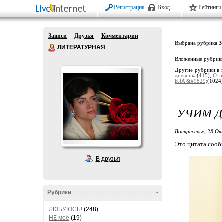
Регистрация
Вход
Рейтинги
Записи
Друзья
Комментарии
Выбрана рубрика
З
ЛИТЕРАТУРНАЯ
Вложенные рубрик
Другие рубрики в 
дневника
(415),
Отн
БЛA &#9829;
(1024
УЧИМ Д
Воскресенье, 28 Ок
Это цитата соо
В друзья
Рубрики
-
ЛЮБУЮСЬ!
(248)
НЕ моё
(19)