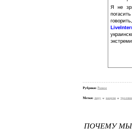
Я не з
погасит
говорить
LiveInter
украинск
экстреми
Рубрики:
Разное
Метки:
лиру
нацизм
троллин
ПОЧЕМУ МЫ