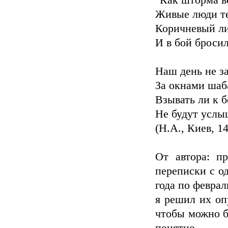
"Как шторма в
Живые люди те
Коричневый ли
И в бой броси
Наш день не з
За окнами шаб
Взывать ли к 
Не будут услы
(Н.А., Киев, 14
От автора: п
переписки с о
года по феврал
я решил их оп
чтобы можно бы