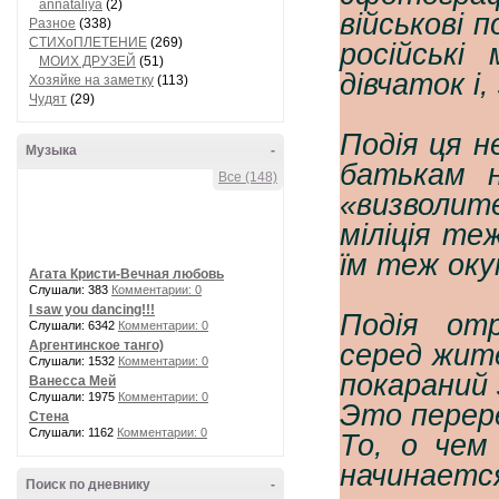
annataliya
(2)
військові п
Разное
(338)
СТИХоПЛЕТЕНИЕ
(269)
російські
МОИХ ДРУЗЕЙ
(51)
дівчаток і
Хозяйке на заметку
(113)
Чудят
(29)
Подія ця н
Музыка
-
батькам н
Все (148)
«визволит
міліція те
їм теж ок
Агата Кристи-Вечная любовь
Слушали: 383
Комментарии: 0
I saw you dancing!!!
Подія от
Слушали: 6342
Комментарии: 0
Аргентинское танго)
серед жите
Слушали: 1532
Комментарии: 0
покараний 
Ванесса Мей
Слушали: 1975
Комментарии: 0
Это перер
Стена
Слушали: 1162
Комментарии: 0
То, о чем
начинае
Поиск по дневнику
-