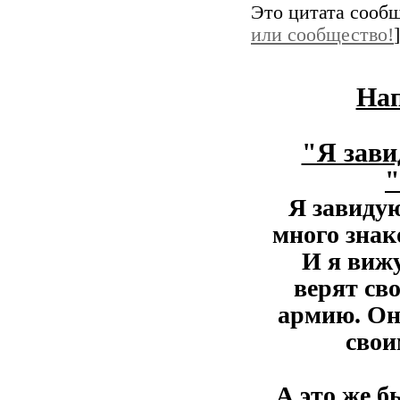
Это цитата сооб
или сообщество!
]
Нап
"Я зави
"
Я завидую
много знак
И я вижу
верят св
армию. Они
свои
А это же 