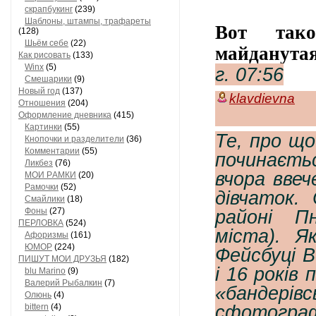
скрапбукинг
(239)
Шaблоны, штaмпы, трaфaреты
Вот тако
(128)
Шьём себе
(22)
майданута
Как рисовать
(133)
Winx
(5)
г. 07:56
Смешарики
(9)
Новый год
(137)
klavdievna
Отношения
(204)
Оформление дневника
(415)
Кaртинки
(55)
Те, про що
Кнопочки и рaзделители
(36)
Комментaрии
(55)
починаєть
Ликбез
(76)
вчора ввеч
МОИ РAМКИ
(20)
Рaмочки
(52)
дівчаток.
Смaйлики
(18)
Фоны
(27)
районі П
ПЕРЛОВКА
(524)
міста). Я
Aфоризмы
(161)
ЮМОР
(224)
Фейсбуці В
ПИШУТ МОИ ДРУЗЬЯ
(182)
і 16 років 
blu Marino
(9)
Валерий Рыбалкин
(7)
«банде
Олюнь
(4)
сфотогра
bittern
(4)