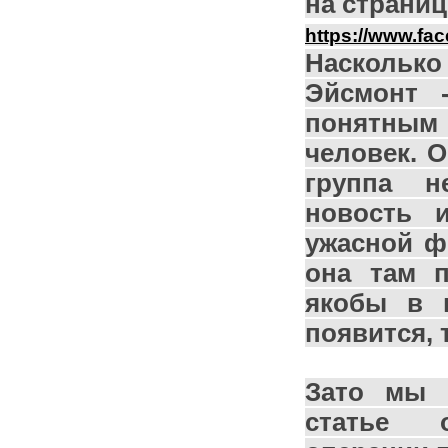
на страниц
https://www.fa
Насколь
Эйсмонт 
понятным 
человек. 
группа н
новость и
ужасной ф
она там п
якобы в п
появится, 
Зато мы 
статье 