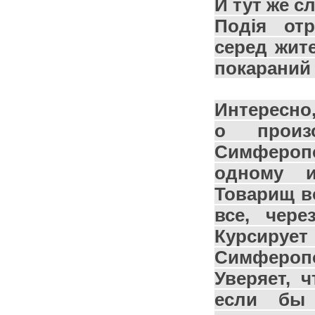
И тут же с
Подія
от
серед жите
покараний 
Интересно,
о произ
Симферопо
одному и
Товарищ в
все, чере
Курсиру
Симферопо
Уверяет, 
если бы