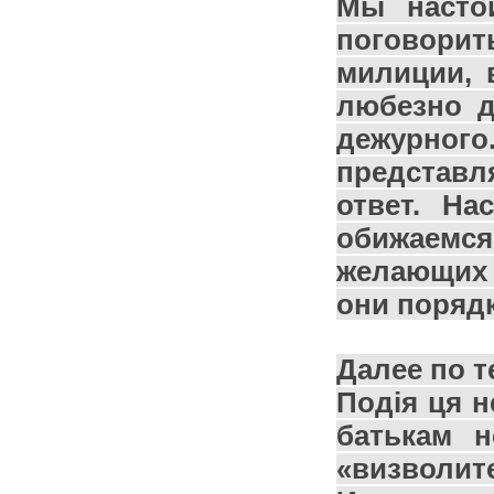
Мы насто
поговори
милиции, 
любезно д
дежурн
представ
ответ. На
обижаем
желающих 
они поряд
Далее по т
Подія ця
н
батькам н
«визволит