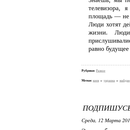
Знаешь, мы п
телевизора, 
площадь — не 
Люди хотят де
жизни. Люд
прислушивалис
равно будущее
Рубрики:
Разное
Метки:
киев
украина
майдан
ПОДПИШУСЬ
Среда, 12 Марта 201