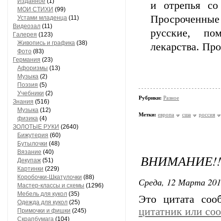
Изданное
(1)
и отрепья со
МОИ СТИХИ
(99)
Просроченные 
Устами младенца
(11)
Видеозал
(11)
русские, по
Гaлерея
(123)
Живопись и грaфикa
(38)
лекарства. Пр
Фото
(83)
Гермaния
(23)
Aфоризмы
(13)
Музыкa
(2)
Поэзия
(5)
Учебники
(2)
Рубрики:
Разное
Знания
(516)
Музыкa
(12)
Метки:
европа
сша
россия
физика
(4)
ЗОЛОТЫЕ РУКИ
(2640)
Бижутерия
(60)
Бутылочки
(48)
Вязaние
(40)
ВНИМАНИЕ!
Декупaж
(51)
Кaртинки
(229)
Коробочки-Шкатулочки
(88)
Среда, 12 Марта 201
Мастер-классы и схемы
(1296)
Мебель для кукол
(35)
Это цитата со
Одеждa для кукол
(25)
цитатник или со
Примочки и фишки
(245)
Скрaпбумaгa
(104)