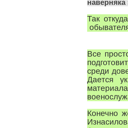
наверняка 
Так откуд
обывателя
Все прост
подготови
среди дов
Дается ук
материа
военослуж
Конечно ж
Изнасилов