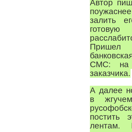
Автор пиш
поужасне
залить е
готовую
расслабит
Пришел 
банковска
СМС: на
заказчика.
А далее н
в жгучем
русофобск
постить 
лентам. В