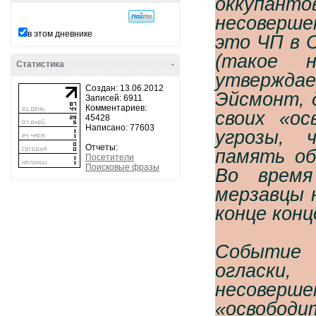
оккупанто
несоверш
в этом дневнике
это ЧП в 
(такое н
Статистика
-
утвержда
Создан: 13.06.2012
Эйсмонт, 
Записей: 6911
Комментариев:
своих «ос
45428
Написано: 77603
угрозы, 
Отчеты:
память об
Посетители
Поисковые фразы
Во время
мерзавцы 
конце конц
Событие 
огласк
несоверш
«освобод