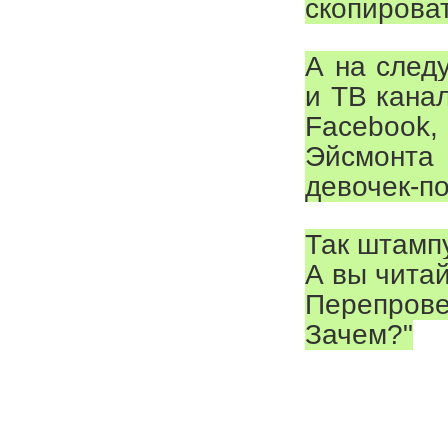
скопироват
А на след
и ТВ кана
Facebook
Эйсмонта 
девочек-по
Так штамп
А вы читай
Перепрове
Зачем?"