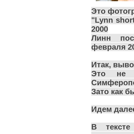
Это фотогр
"Lynn shortl
2000
Линн пос
февраля 20
Итак, выв
Это не 
Симфероп
Зато как б
Идем далее
В тексте