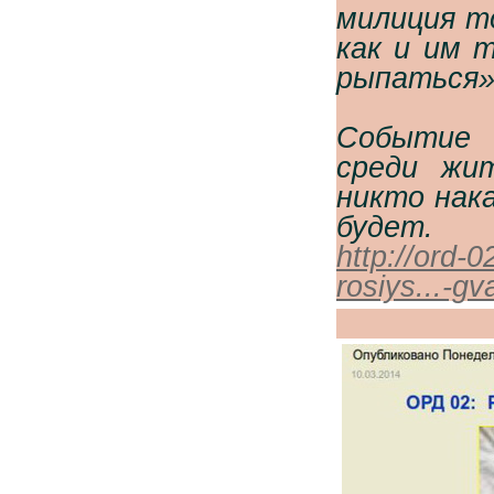
милиция т
как и им 
рыпаться»
Событие 
среди жит
никто нак
будет.
http://ord-
rosiys...-gv