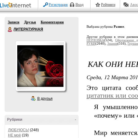
Регистрация
Вход
Рейтинги
Авос
Записи
Друзья
Комментарии
Выбрана рубрика
Разное
.
ЛИТЕРАТУРНАЯ
Другие рубрики в этом дневни
ПЕРЛОВКА
(524),
Оформление д
РУКИ
(2640),
Знания
(516),
Гермaн
КАК ОНИ НЕ
Среда, 12 Марта 201
Это цитата со
цитатник или со
В друзья
Я умышленно
«почему» или «
Рубрики
-
ЛЮБУЮСЬ!
(248)
Мир меняется.
НЕ моё
(19)