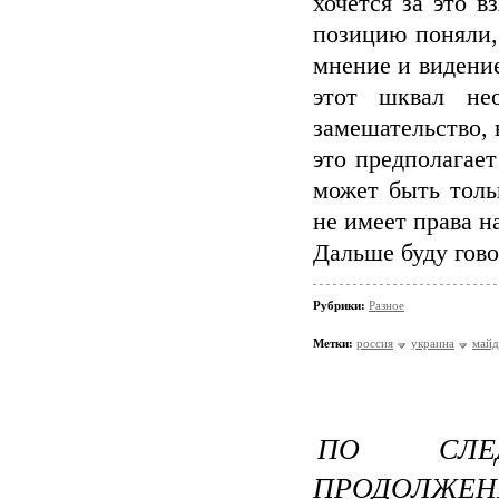
хочется за это в
позицию поняли,
мнение и видени
этот шквал не
замешательство, 
это предполагае
может быть толь
не имеет права н
Дальше буду гово
Рубрики:
Разное
Метки:
россия
украина
майд
ПО СЛЕД
ПРОДОЛЖЕН