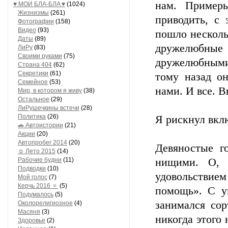
нам. Пример
♥ МОИ БЛA-БЛA ♥
(1024)
Жизнизмы
(261)
приводить, с 
Фотографии
(158)
Видео
(93)
пошло несколь
Даты
(89)
дружелюбны
ЛиРу
(83)
Своими руками
(75)
дружелюбными
Страна 404
(62)
Секретики
(61)
тому назад он
Семейное
(53)
нами. И все. 
Мир, в котором я живу
(38)
Остальное
(29)
ЛиРушечкины встечи
(28)
Политика
(26)
Я рискнул вклю
🚗 Автоистории
(21)
Акции
(20)
Автопробег 2014
(20)
Девяностые г
☺ Лето 2015
(14)
Рабочие будни
(11)
нищими. О, 
Подводки
(10)
удовольствием
Мой голос
(7)
Керчь 2016 🔅
(5)
помощь». С уп
Подумалось
(5)
занимался со
Околорелигиозное
(4)
Масяня
(3)
никогда этого 
Здоровье
(2)