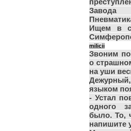
преступл
Завода 
Пневматика
Ищем в с
Симферо
milicii
Звоним по
о страшно
на уши вес
Дежурный
языком по
- Устал п
одного з
было. То, 
напишите у