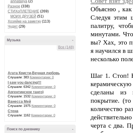
Совет взят здес
annataliya
(2)
Разное
(338)
Объясню , как
СТИХоПЛЕТЕНИЕ
(269)
Следуя этим 
МОИХ ДРУЗЕЙ
(51)
Хозяйке на заметку
(113)
палитру, что
Чудят
(29)
минутами. Что
Музыка
-
вы? Хах, это 
Все (148)
я научился в ш
несколько пол
Агата Кристи-Вечная любовь
Шаг 1. Стоп! 
Слушали: 383
Комментарии: 0
I saw you dancing!!!
керамическую 
Слушали: 6342
Комментарии: 0
сделаны из 
Аргентинское танго)
Слушали: 1532
Комментарии: 0
покрытие. (то
Ванесса Мей
Слушали: 1975
Комментарии: 0
количество раз
Стена
Слушали: 1162
Комментарии: 0
действительн
черта с два. 
Поиск по дневнику
-