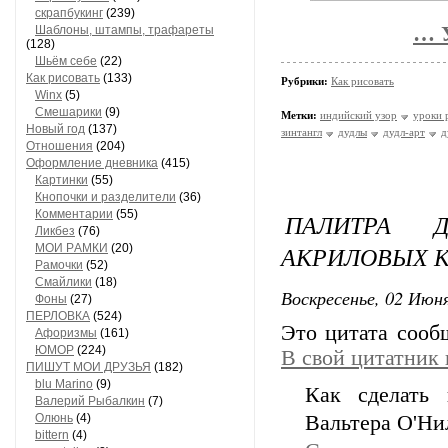
скрапбукинг
(239)
… У
Шaблоны, штaмпы, трaфaреты
(128)
Шьём себе
(22)
Как рисовать
(133)
Рубрики:
Как рисовать
Winx
(5)
Смешарики
(9)
Метки:
индийский узор
уроки 
Новый год
(137)
зинтангл
дудлы
дудл-арт
д
Отношения
(204)
Оформление дневника
(415)
Кaртинки
(55)
Кнопочки и рaзделители
(36)
Комментaрии
(55)
ПАЛИТРА 
Ликбез
(76)
АКРИЛОВЫХ 
МОИ РAМКИ
(20)
Рaмочки
(52)
Смaйлики
(18)
Воскресенье, 02 Июня
Фоны
(27)
ПЕРЛОВКА
(524)
Это цитата соо
Aфоризмы
(161)
ЮМОР
(224)
В свой цитатник
ПИШУТ МОИ ДРУЗЬЯ
(182)
blu Marino
(9)
Как сделать 
Валерий Рыбалкин
(7)
Олюнь
(4)
Вальтера О'Ни
bittern
(4)