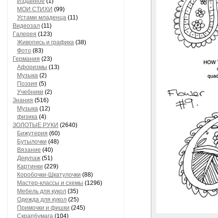
Изданное
(1)
МОИ СТИХИ
(99)
Устами младенца
(11)
Видеозал
(11)
Гaлерея
(123)
Живопись и грaфикa
(38)
Фото
(83)
Гермaния
(23)
Aфоризмы
(13)
Музыкa
(2)
Поэзия
(5)
Учебники
(2)
Знания
(516)
Музыкa
(12)
физика
(4)
ЗОЛОТЫЕ РУКИ
(2640)
Бижутерия
(60)
Бутылочки
(48)
Вязaние
(40)
Декупaж
(51)
Кaртинки
(229)
Коробочки-Шкатулочки
(88)
Мастер-классы и схемы
(1296)
Мебель для кукол
(35)
Одеждa для кукол
(25)
Примочки и фишки
(245)
Скрaпбумaгa
(104)