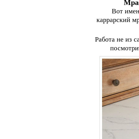
Мрам
Вот имен
каррарский мр
Работа не из с
посмотри