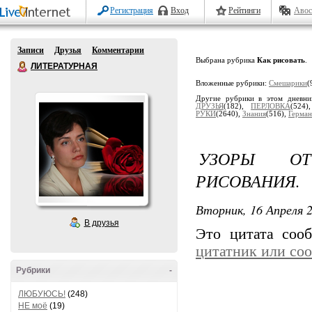
Регистрация
Вход
Рейтинги
Авос
Записи
Друзья
Комментарии
Выбрана рубрика
Как рисовать
.
ЛИТЕРАТУРНАЯ
Вложенные рубрики:
Смешарики
(
Другие рубрики в этом дневн
ДРУЗЬЯ
(182),
ПЕРЛОВКА
(524
РУКИ
(2640),
Знания
(516),
Гермaн
УЗОРЫ ОТ
РИСОВАНИЯ.
Вторник, 16 Апреля 2
В друзья
Это цитата со
цитатник или со
Рубрики
-
ЛЮБУЮСЬ!
(248)
НЕ моё
(19)