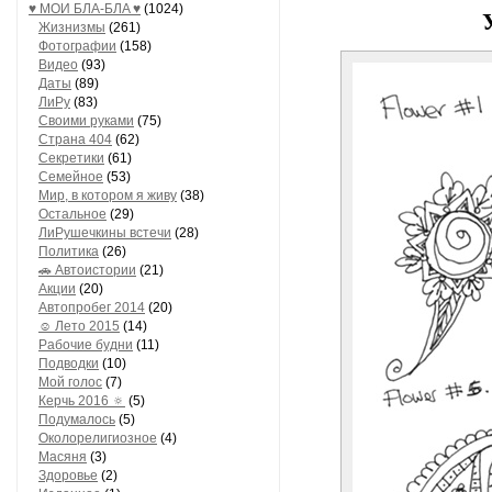
♥ МОИ БЛA-БЛA ♥
(1024)
Жизнизмы
(261)
Фотографии
(158)
Видео
(93)
Даты
(89)
ЛиРу
(83)
Своими руками
(75)
Страна 404
(62)
Секретики
(61)
Семейное
(53)
Мир, в котором я живу
(38)
Остальное
(29)
ЛиРушечкины встечи
(28)
Политика
(26)
🚗 Автоистории
(21)
Акции
(20)
Автопробег 2014
(20)
☺ Лето 2015
(14)
Рабочие будни
(11)
Подводки
(10)
Мой голос
(7)
Керчь 2016 🔅
(5)
Подумалось
(5)
Околорелигиозное
(4)
Масяня
(3)
Здоровье
(2)