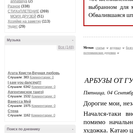
annataliya
(2)
выбранном для м
Разное
(338)
СТИХоПЛЕТЕНИЕ
(269)
Обвалившаяся шт
МОИХ ДРУЗЕЙ
(51)
Хозяйке на заметку
(113)
Чудят
(29)
Музыка
-
Все (148)
Метки:
статья
журнал
белг
потемкинские деревни
Агата Кристи-Вечная любовь
АРБУЗЫ ОТ Г
Слушали: 383
Комментарии: 0
I saw you dancing!!!
Слушали: 6342
Комментарии: 0
Пятница, 04 Сентябр
Аргентинское танго)
Слушали: 1532
Комментарии: 0
Ванесса Мей
Дорогие мои, не
Слушали: 1975
Комментарии: 0
Стена
Начался-таки вн
Слушали: 1162
Комментарии: 0
помимо начальн
художка. Катаю ц
Поиск по дневнику
-