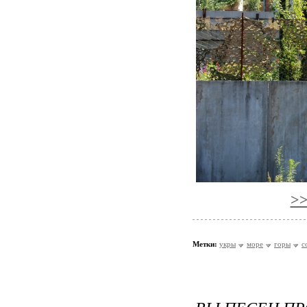
>>
Метки:
укры
море
горы
с