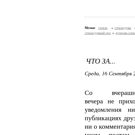
Метки:
стекло
стеклодувы
стеклодувный цех
купцова елен
ЧТО ЗА...
Среда, 16 Сентября 2
Со вчерашн
вечера не прихо
уведомления н
публикациях дру
ни о комментари