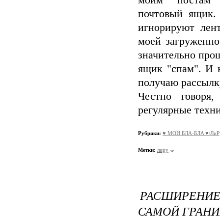
моим постам
почтовый ящик. 
игнорируют лен
моей загруженно
значительно прощ
ящик "спам". И н
получаю рассылку
Честно говоря
регулярные техни
Рубрики:
♥ МОИ БЛA-БЛA ♥/ЛиР
Метки:
лиру
РАСШИРЕНИЕ
САМОЙ ГРАН