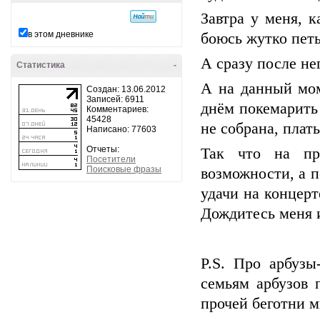
Завтра у меня, 
в этом дневнике
боюсь жутко петь
А сразу после не
Статистика
-
А на данный моме
Создан: 13.06.2012
Записей: 6911
днём покемарить 
Комментариев:
45428
не собрана, плат
Написано: 77603
Отчеты:
Так что на пр
Посетители
Поисковые фразы
возможности, а 
удачи на концерт
Дождитесь меня и
P.S. Про арбузы
семьям арбузов 
прочей беготни мн