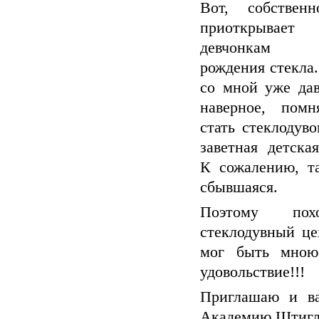
Вот, собствен
приоткрывае
девчонкам 
рождения стекла.
со мной уже дав
наверное, помн
стать стеклодуво
заветная детская
К сожалению, т
сбывшаяся.
Поэтому по
стеклодувный цех
мог быть мною
удовольствие!!!
Приглашаю и ва
Академию Штигли