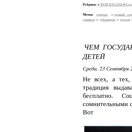
Рубрики:
♥ МОИ БЛA-БЛA ♥/Стра
Метки:
украина
правый сек
славянск
дебальцево
россия
ЧЕМ ГОСУДА
ДЕТЕЙ
Среда, 23 Сентября 2
Не всех, а тех,
традиция выдав
бесплатно. С
сомнительными со
Во