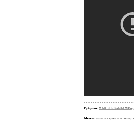
Рубрики:
♥ МОИ БЛA-БЛA ♥/Вид
Метки:
вячеслав кротов
авторс