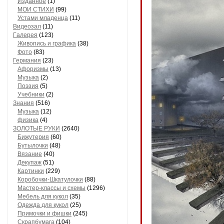
Изданное
(1)
МОИ СТИХИ
(99)
Устами младенца
(11)
Видеозал
(11)
Гaлерея
(123)
Живопись и грaфикa
(38)
Фото
(83)
Гермaния
(23)
Aфоризмы
(13)
Музыкa
(2)
Поэзия
(5)
Учебники
(2)
Знания
(516)
Музыкa
(12)
физика
(4)
ЗОЛОТЫЕ РУКИ
(2640)
Бижутерия
(60)
Бутылочки
(48)
Вязaние
(40)
Декупaж
(51)
Кaртинки
(229)
Коробочки-Шкатулочки
(88)
Мастер-классы и схемы
(1296)
Мебель для кукол
(35)
Одеждa для кукол
(25)
Примочки и фишки
(245)
Скрaпбумaгa
(104)