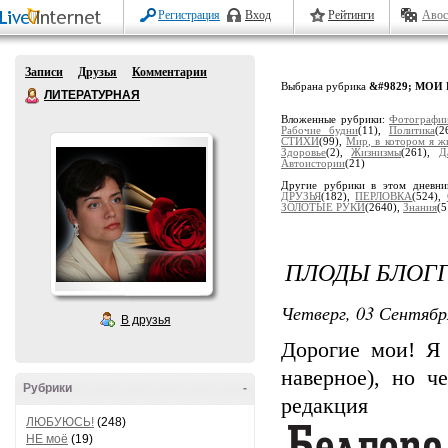
Регистрация
Вход
Рейтинги
Авос
Записи
Друзья
Комментарии
Выбрана рубрика
&#9829; МОИ 
ЛИТЕРАТУРНАЯ
Вложенные рубрики:
Фотографи
Рабочие будни
(11),
Политика
(2
СТИХИ
(99),
Мир, в котором я ж
Здоровье
(2),
Жизнизмы
(261),
Д
Автоистории
(21)
Другие рубрики в этом дневн
ДРУЗЬЯ
(182),
ПЕРЛОВКА
(524),
ЗОЛОТЫЕ РУКИ
(2640),
Знания
(5
ПЛОДЫ БЛОГГ
Четверг, 03 Сентябр
В друзья
Дорогие мои! Я 
наверное), но 
Рубрики
-
реда
ЛЮБУЮСЬ!
(248)
НЕ моё
(19)