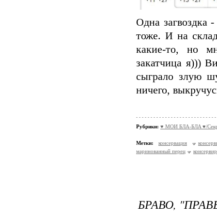
Одна загвоздка -
тоже. И на склад
какие-то, но м
закатчица я))) 
сыграло злую шу
ничего, выкручусь
Рубрики:
♥ МОИ БЛA-БЛA ♥/Сек
Метки:
консервация
консерв
маринованный перец
консерви
БРАВО, "ПРАВ