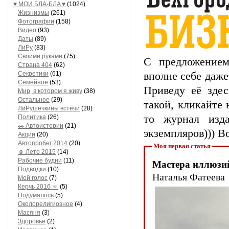
♥ МОИ БЛA-БЛA ♥
(1024)
Жизнизмы
(261)
Фотографии
(158)
Видео
(93)
Даты
(89)
ЛиРу
(83)
Своими руками
(75)
С предложением
Страна 404
(62)
Секретики
(61)
вполне себе даже
Семейное
(53)
Приведу её здес
Мир, в котором я живу
(38)
Остальное
(29)
такой, кликайте 
ЛиРушечкины встечи
(28)
то журнал изд
Политика
(26)
🚗 Автоистории
(21)
экземпляров))) В
Акции
(20)
Автопробег 2014
(20)
Моя первая статья
☺ Лето 2015
(14)
Рабочие будни
(11)
Мастера иллюзи
Подводки
(10)
Наталья Фатеева
Мой голос
(7)
Керчь 2016 🔅
(5)
Подумалось
(5)
Околорелигиозное
(4)
Масяня
(3)
Здоровье
(2)