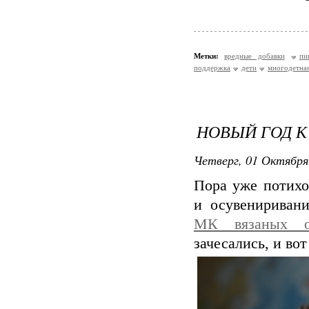
Метки:
вредные добавки
пи
поддержка
дети
многодетная
НОВЫЙ ГОД К
Четверг, 01 Октября
Пора уже потихо
и осувениривани
МК вязаных о
зачесались, и во