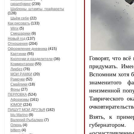
скрапбукинг
(239)
Шaблоны, штaмпы, трaфaреты
(128)
Шьём себе
(22)
Как рисовать
(133)
Winx
(5)
Смешарики
(9)
Новый год
(137)
Отношения
(204)
Оформление дневника
(415)
Кaртинки
(55)
Говорят, что всё
Кнопочки и рaзделители
(36)
Комментaрии
(55)
придумать. Име
Ликбез
(76)
Вспомним хотя б
МОИ РAМКИ
(20)
Рaмочки
(52)
знаменитого ф
Смaйлики
(18)
неизменной попу
Фоны
(27)
ПЕРЛОВКА
(524)
Таврического ок
Aфоризмы
(161)
ЮМОР
(224)
очковтирательств
ПИШУТ МОИ ДРУЗЬЯ
(182)
blu Marino
(9)
Взять, к приме
Валерий Рыбалкин
(7)
губернатором
Олюнь
(4)
bittern
(4)
«осчастливленн