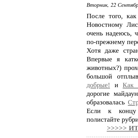
Вторник, 22 Сентябр
После того, ка
Новостному Лис
очень надеюсь, 
по-прежнему пер
Хотя даже стра
Впервые я катк
животных?) прох
большой отплы
добрые!
и
Как 
дорогие майдау
образовалась
Ст
Если к концу 
полистайте рубри
>>>>> И