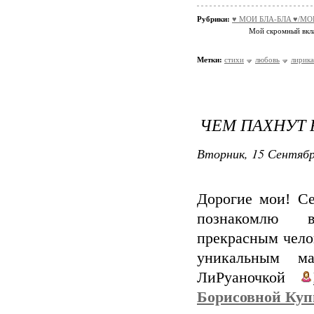
Рубрики:
♥ МОИ БЛA-БЛA ♥/М
Мой скромный вкла
Метки:
стихи
любовь
лирика
ЧЕМ ПАХНУТ 
Вторник, 15 Сентябр
Дорогие мои! Се
познакомлю 
прекрасным чело
уникальным ма
ЛиРуаночкой
Борисовной Куп