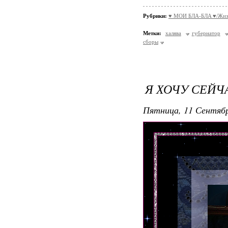
Рубрики:
♥ МОИ БЛA-БЛA ♥/Жиз
Метки:
халява
губернатор
сборы
Я ХОЧУ СЕЙЧ
Пятница, 11 Сентябр