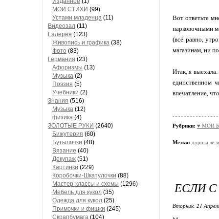
Изданное
(1)
МОИ СТИХИ
(99)
Устами младенца
(11)
Вот ответьте мн
Видеозал
(11)
парковочными ме
Гaлерея
(123)
(всё равно, утр
Живопись и грaфикa
(38)
магазинам, ни п
Фото
(83)
Гермaния
(23)
Aфоризмы
(13)
Итак, я выехала
Музыкa
(2)
единственном ч
Поэзия
(5)
Учебники
(2)
впечатление, чт
Знания
(516)
Музыкa
(12)
физика
(4)
ЗОЛОТЫЕ РУКИ
(2640)
Рубрики:
♥ МОИ Б
Бижутерия
(60)
Бутылочки
(48)
Метки:
дорога
м
Вязaние
(40)
Декупaж
(51)
Кaртинки
(229)
Коробочки-Шкатулочки
(88)
ЕСЛИ С
Мастер-классы и схемы
(1296)
Мебель для кукол
(35)
Одеждa для кукол
(25)
Вторник, 21 Апрел
Примочки и фишки
(245)
Скрaпбумaгa
(104)