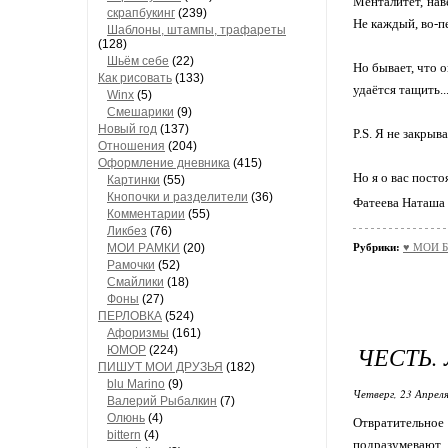
Менталитет, наве
скрапбукинг
(239)
Не каждый, во-пе
Шaблоны, штaмпы, трaфaреты
(128)
Шьём себе
(22)
Но бывает, что о
Как рисовать
(133)
удаётся тащить..
Winx
(5)
Смешарики
(9)
Новый год
(137)
P.S. Я не закры
Отношения
(204)
Оформление дневника
(415)
Но я о вас пост
Кaртинки
(55)
Кнопочки и рaзделители
(36)
Фатеева Наташа
Комментaрии
(55)
Ликбез
(76)
МОИ РAМКИ
(20)
Рубрики:
♥ МОИ Б
Рaмочки
(52)
Смaйлики
(18)
Фоны
(27)
ПЕРЛОВКА
(524)
Aфоризмы
(161)
ЧЕСТЬ.
ЮМОР
(224)
ПИШУТ МОИ ДРУЗЬЯ
(182)
blu Marino
(9)
Четверг, 23 Апреля
Валерий Рыбалкин
(7)
Олюнь
(4)
Отвратительное 
bittern
(4)
подразумевают. 