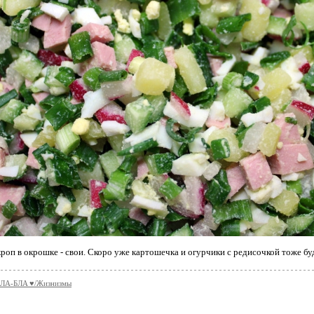
кроп в окрошке - свои. Скоро уже картошечка и огурчики с редисочкой тоже бу
ЛA-БЛA ♥/Жизнизмы