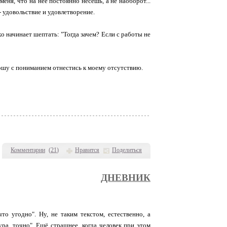
меня, что на неё постоянно несёшь, а не наоборот...
- удовольствие и удовлетворение.
хо начинает шептать: "Тогда зачем? Если с работы не
рошу с пониманием отнестись к моему отсутствию.
Комментарии
(
21
)
Нравится
Поделиться
ДНЕВНИК
что угодно". Ну, не таким текстом, естественно, а
ура, точно". Ещё страшнее, когда человек при этом