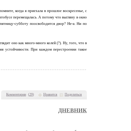
мните, когда я приехала в прошлое воскресенье, с
втобусе перемещалась. А потому что выгляну в окно
в пятницу-субботу поосвободится двор? Не-а. Ни по
дит оно как много-много колей (?). Ну, того, что в
ния устойчивости. При каждом перестроении такое
Комментарии
(
29
)
Нравится
Поделиться
ДНЕВНИК