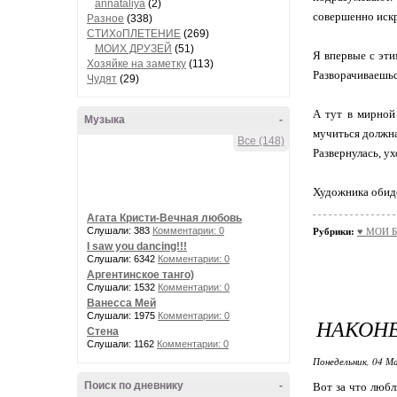
annataliya
(2)
совершенно искр
Разное
(338)
СТИХоПЛЕТЕНИЕ
(269)
МОИХ ДРУЗЕЙ
(51)
Я впервые с эти
Хозяйке на заметку
(113)
Разворачиваешьс
Чудят
(29)
А тут в мирной 
Музыка
-
мучиться должна.
Все (148)
Развернулась, ухо
Художника обиде
Агата Кристи-Вечная любовь
Слушали: 383
Комментарии: 0
Рубрики:
♥ МОИ Б
I saw you dancing!!!
Слушали: 6342
Комментарии: 0
Аргентинское танго)
Слушали: 1532
Комментарии: 0
Ванесса Мей
Слушали: 1975
Комментарии: 0
НАКОНЕ
Стена
Слушали: 1162
Комментарии: 0
Понедельник, 04 Ма
Поиск по дневнику
-
Вот за что любл