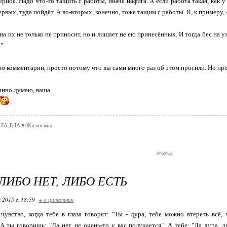
рное. Надо что-то тащить с работы, иначе нафига. А если работа такая, как у 
рвых, туда пойдёт. А во-вторых, конечно, тоже тащим с работы. Я, к примеру, 
на их не только не приносит, но и лишает не ею принесённых. И тогда бес на у
."
ваю комментарии, просто потому что вы сами много раз об этом просили. Но п
оянно думаю, ваша
ЛA-БЛA ♥/Жизнизмы
 ЛИБО НЕТ, ЛИБО ЕСТЬ
 2015 г. 18:59
+ в цитатник
чувство, когда тебе в глаза говорят: "Ты - дура, тебе можно втереть всё, 
А ты говоришь: "Да нет, не очень-то у вас получается". А тебе: "Да дура, д