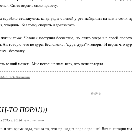
енен. Свято верит в свою правоту.
м серьёзно столкнулась, когда укры с пеной у рта майданить начали в сетях пр
я, уходишь - без толку спорить и доказывать.
жизни такое. Человек поступил бесчестно, но свято уверен в своей правот
 А я говорю, что не дура. Бесполезно. "Дура, дура",- говорит. И верит, что дура
жу - без толку...
ть всякий может... Мне искренне жаль всех, кто меня потерял.
ЛA-БЛA ♥/Жизнизмы
Ц-ТО ПОРА!)))
я 2015 г. 20:26
+ в цитатник
ю я это время года, так за то, что приходит пора окрошки! Вот и сегодня мы