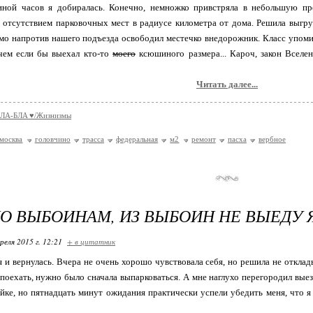
иной часов я добиралась. Конечно, немножко привстряла в небольшую п
утствием парковочных мест в радиусе километра от дома. Решила выгрузит
мо напротив нашего подъезда освободил местечко внедорожник. Класс упом
 чем если бы выехал кто-то
моего
ксюшиного размера... Кароч, закон Вселенн
Читать далее...
ЛA-БЛA ♥/Жизнизмы
москва
головчино
трасса
федеральная
м2
ремонт
пасха
вербное
ПО ВЫБОИНАМ, ИЗ ВЫБОИН НЕ ВЫЕДУ Я.
реля 2015 г. 12:21
+ в цитатник
, я и вернулась. Вчера не очень хорошо чувствовала себя, но решила не отклад
 поехать, нужно было сначала выпарковаться. А мне наглухо перегородил вые
йке, но пятнадцать минут ожидания практически успели убедить меня, что я 