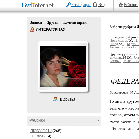
Регистрация
Вход
Рейтинги
Записи
Друзья
Комментарии
Выбрана рубрика
Ж
ЛИТЕРАТУРНАЯ
Соседние рубрик
Подумалось
(5),
По
ЛиРу
(83),
Керчь 
Автоистории
(21)
Другие рубрики в 
дневника
(415),
От
&#9829; МОИ БЛA
ФЕДЕРА
Воскресенье, 05 Ап
В друзья
То ли я в друго
тем, что у нас 
помню, чтобы не
Рубрики
-
густо заселена,
областях вдоль 
ЛЮБУЮСЬ!
(248)
НЕ моё
(19)