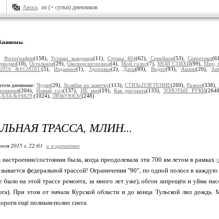
Авось
из (+ сутки) дневников
изнизмы
.
и:
Фотографии
(158),
Устами младенца
(11),
Страна 404
(62),
Семейное
(53),
Секретики
(6
дводки
(10),
Остальное
(29),
Околорелигиозное
(4),
Мой голос
(7),
МОИ СТИХИ
(99),
Мир, 
2016 &#128261;
(5),
Изданное
(1),
Здоровье
(2),
Даты
(89),
Видео
(93),
Акции
(20),
Ав
этом дневнике:
Чудят
(29),
Хозяйке на заметку
(113),
СТИХоПЛЕТЕНИЕ
(269),
Разное
(338),
ношения
(204),
Новый год
(137),
НЕ моё
(19),
Как рисовать
(133),
ЗОЛОТЫЕ РУКИ
(264
-БЛA &#9829;
(1024),
ЛЮБУЮСЬ!
(248)
ЛЬНАЯ ТРАССА, МЛИН...
реля 2015 г. 22:03
+ в цитатник
м настроении/состоянии была, когда преодолевала эти 700 км летом в рамках
называется федеральной трассой! Ограничения "90", по одной полосе в каждую
 было на этой трассе ремонта, за много лет уже), обгон запрещён и уйма нас
 ога). При этом от начала Курской области и до конца Тульской лил дождь.
дороги ещё полным-полно снега.