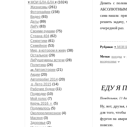
♥ МОИ БЛA-БЛA ♥
(1024)
Девять с полов
Жизнизмы
(261)
АБСОЛЮТНЫМ отс
Фотографии
(158)
сама нашла: пря
Видео
(93)
Даты
(89)
решить задачу,
ЛиРу
(83)
очередной раз.
Своими руками
(75)
Страна 404
(62)
Секретики
(61)
Семейное
(53)
Рубрики:
♥ МОИ Б
Мир, в котором я живу
(38)
Остальное
(29)
Метки:
поездка
ЛиРушечкины встечи
(28)
воскресенье
Политика
(26)
🚗 Автоистории
(21)
Акции
(20)
Автопробег 2014
(20)
☺ Лето 2015
(14)
ЕДУ Я 
Рабочие будни
(11)
Подводки
(10)
Понедельник, 13 Ап
Мой голос
(7)
Керчь 2016 🔅
(5)
Ну, вот, друзья
Подумалось
(5)
для того, чтобы
Околорелигиозное
(4)
Масяня
(3)
фургон на авари
Здоровье
(2)
повезло.