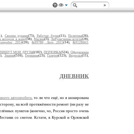
1),
Своими руками
(75),
Рабочие будни
(11),
Политика
(26),
в котором я живу
(38),
Масяня
(3),
ЛиРушечкины встечи
(28),
топробег 2014
(20),
&#9786; Лето 2015
(14),
&#128663;
ПИШУТ МОИ ДРУЗЬЯ
(182),
ПЕРЛОВКА
(524),
Оформление
0),
Знания
(516),
Гермaния
(23),
Гaлерея
(123),
Видеозал
(11),
ДНЕВНИК
своего автопробега
, то ли что ещё, но я шокирована
 сторону, на всей протяжённости ремонт (ни разу не
елённых пунктов (конечно, чо, Россия просто очень
 Местами со снегом. Кстати, в Курской и Орловской