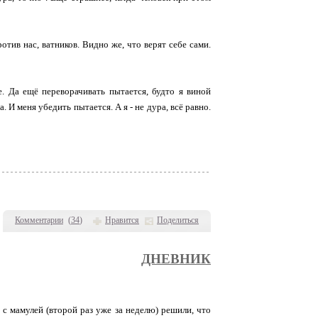
отив нас, ватников. Видно же, что верят себе сами.
е. Да ещё переворачивать пытается, будто я виной
. И меня убедить пытается. А я - не дура, всё равно.
Комментарии
(
34
)
Нравится
Поделиться
ДНЕВНИК
 с мамулей (второй раз уже за неделю) решили, что