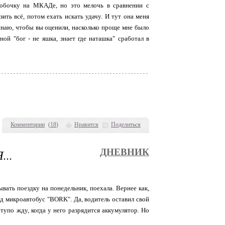
робочку на МКАДе, но это мелочь в сравнении с
ь всё, потом ехать искать удачу. И тут она меня
инаю, чтобы вы оценили, насколько проще мне было
ой "бог - не яшка, знает где наташка" сработал в
Комментарии
(
18
)
Нравится
Поделиться
..
ДНЕВНИК
ывать поездку на понедельник, поехала. Вернее как,
зд микроавтобус "BORK". Да, водитель оставил свой
тупо жду, когда у него разрядится аккумулятор. Но