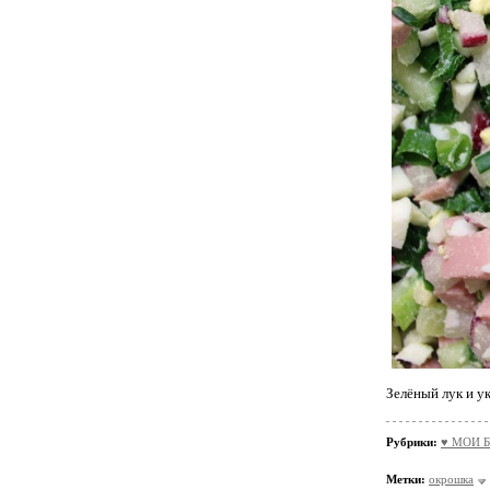
Зелёный лук и у
Рубрики:
♥ МОИ Б
Метки:
окрошка