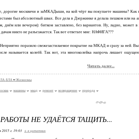
е, дорогие москвичи и заМКАДыши, на кой чёрт вы покупаете машины? Как по
стами был абсолютный швах. Все дела в Дзержинке я делала пешком или на а
ом, днём или вечером): битком заставлено, без вариантов. Ну, ладно, может 
о дачам никто не разъезжается. Так вот ответьте мне: НАФИГА???
. Неприятно поразило свежезастилаемое покрытие на МКАД и сразу за ней. Выгля
исле называется колеёй. Так вот, эта многоколейка напрочь лишает ощуще
о
Читать далее...
ЛA-БЛA ♥/Жизнизмы
осква
машины
мкад
ремонт
возвращение
природа
 РАБОТЫ НЕ УДАЁТСЯ ТАЩИТЬ...
я 2015 г. 19:03
+ в цитатник