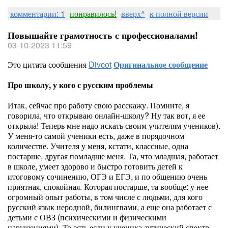
комментарии: 1
понравилось!
вверх^
к полной версии
Повышайте грамотность с профессионалами!
03-10-2023 11:59
Это цитата сообщения
Divcot
Оригинальное сообщение
Про школу, у кого с русским проблемы
Итак, сейчас про работу свою расскажу. Помните, я
говорила, что открываю онлайн-школу? Ну так вот, я ее
открыла! Теперь мне надо искать своим учителям учеников).
У меня-то самой ученики есть, даже в порядочном
количестве. Учителя у меня, кстати, классные, одна
постарше, другая помладше меня. Та, что младшая, работает
в школе, умеет здорово и быстро готовить детей к
итоговому сочинению, ОГЭ и ЕГЭ, и по общению очень
приятная, спокойная. Которая постарше, та вообще: у нее
огромный опыт работы, в том числе с людьми, для кого
русский язык неродной, билингвами, а еще она работает с
детьми с ОВЗ (психическими и физическими
нарушениями). То есть если у ученика аутический спектр,