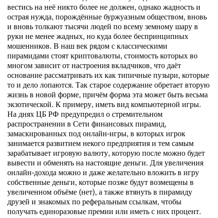
вестись на неё никто более не должен, однако жадность и
острая нужда, порождённые буржуазным обществом, вновь
и вновь толкают тысячи людей по всему земному шару в
руки не менее жадных, но куда более беспринципных
мошенников. В наш век рядом с классическими
пирамидами стоят криптовалюты, стоимость которых во
многом зависит от настроения вкладчиков, что даёт
основание рассматривать их как типичные пузыри, которые
то и дело лопаются. Так старое содержание обретает вторую
жизнь в новой форме, причём форма эта может быть весьма
экзотической. К примеру, иметь вид компьютерной игры.
На днях ЦБ РФ предупредил о стремительном
распространении в Сети финансовых пирамид,
замаскированных под онлайн-игры, в которых игрок
занимается развитием некого предприятия и тем самым
зарабатывает игровую валюту, которую после можно будет
вывести и обменять на настоящие деньги. Для увеличения
онлайн-дохода можно и даже желательно вложить в игру
собственные деньги, которые позже будут возмещены в
увеличенном объёме (нет), а также втянуть в пирамиду
друзей и знакомых по реферальным ссылкам, чтобы
получать единоразовые премии или иметь с них процент.