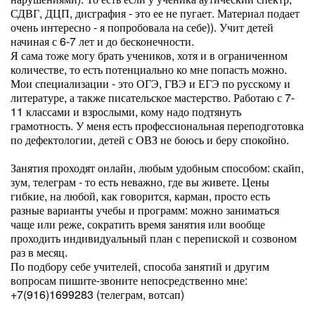
СДВГ, ДЦП, дисграфия - это ее не пугает. Материал подает
очень интересно - я попробовала на себе)). Учит детей
начиная с 6-7 лет и до бесконечности.
Я сама тоже могу брать учеников, хотя и в ограниченном
количестве, то есть потенциально ко мне попасть можно.
Мои специализации - это ОГЭ, ГВЭ и ЕГЭ по русскому и
литературе, а также писательское мастерство. Работаю с 7-
11 классами и взрослыми, кому надо подтянуть
грамотность. У меня есть профессиональная переподготовка
по дефектологии, детей с ОВЗ не боюсь и беру спокойно.
Занятия проходят онлайн, любым удобным способом: скайп,
зум, телеграм - то есть неважно, где вы живете. Цены
гибкие, на любой, как говорится, карман, просто есть
разные варианты учебы и программ: можно заниматься
чаще или реже, сократить время занятия или вообще
проходить индивидуальный план с перепиской и созвоном
раз в месяц.
По подбору себе учителей, способа занятий и другим
вопросам пишите-звоните непосредственно мне:
+7(916)1699283 (телеграм, вотсап)