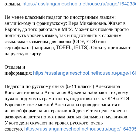
отзывы:
https://russiangameschool.nethouse.ru/page/164233
Не менее классный педагог по иностранным языкам:
английскому и французскому: Вера Михайловна. Живет в
Европе, до того работала в МГУ. Может как помочь просто
подтянуть уровень языка, так и подготовить к сложным
языковым экзаменам для школы (ОГЭ, ЕГЭ) или
сертификата (например, TOEFL, IELTS). Оплату принимает
на русскую карту.
Отзывы и
информация:
https://russiangameschool.nethouse.ru/page/1
Педагоги по русскому языку (5-11 классы) Александра
Константиновна и Анастасия Юрьевна набирают тех, кому
нужно подтянуть грамотность, подготовиться к ОГЭ и ЕГЭ.
Взрослым тоже можно! Александра проводит занятия в
игровой форме на интерактивной доске: там целые квесты
разворачиваются по мотивам разных фильмов и мультиков.
У кого дети скучают на уроках русского, очень
советую.
https://russiangameschool.nethouse.ru/page/16439