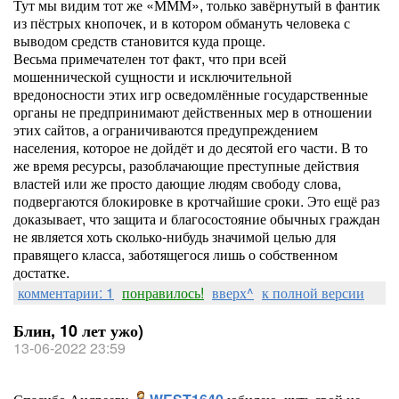
Тут мы видим тот же «МММ», только завёрнутый в фантик
из пёстрых кнопочек, и в котором обмануть человека с
выводом средств становится куда проще.
Весьма примечателен тот факт, что при всей
мошеннической сущности и исключительной
вредоносности этих игр осведомлённые государственные
органы не предпринимают действенных мер в отношении
этих сайтов, а ограничиваются предупреждением
населения, которое не дойдёт и до десятой его части. В то
же время ресурсы, разоблачающие преступные действия
властей или же просто дающие людям свободу слова,
подвергаются блокировке в кротчайшие сроки. Это ещё раз
доказывает, что защита и благосостояние обычных граждан
не является хоть сколько-нибудь значимой целью для
правящего класса, заботящегося лишь о собственном
достатке.
комментарии: 1
понравилось!
вверх^
к полной версии
Блин, 10 лет ужо)
13-06-2022 23:59