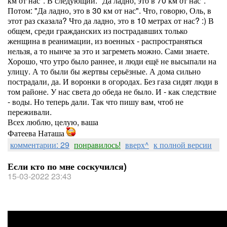
км от нас". В следующий: "Да ладно, это в 70 км от нас".
Потом: "Да ладно, это в 30 км от нас". Что, говорю, Оль, в
этот раз сказала? Что да ладно, это в 10 метрах от нас? :) В
общем, среди гражданских из пострадавших только
женщина в реанимации, из военных - распространяться
нельзя, а то нынче за это и загреметь можно. Сами знаете.
Хорошо, что утро было раннее, и люди ещё не высыпали на
улицу. А то были бы жертвы серьёзные. А дома сильно
пострадали, да. И воронки в огородах. Без газа сидят люди в
том районе. У нас света до обеда не было. И - как следствие
- воды. Но теперь дали. Так что пишу вам, чтоб не
переживали.
Всех люблю, целую, ваша
Фатеева Наташа
комментарии: 29
понравилось!
вверх^
к полной версии
Если кто по мне соскучился)
15-03-2022 23:43