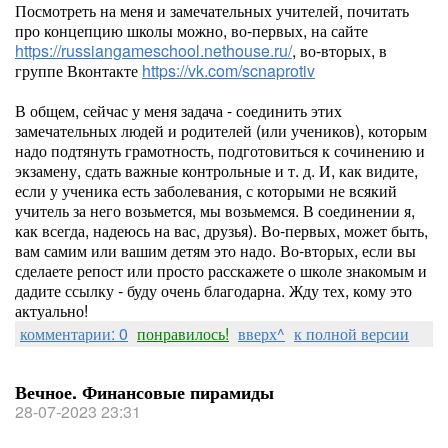
Посмотреть на меня и замечательных учителей, почитать
про концепцию школы можно, во-первых, на сайте
https://russiangameschool.nethouse.ru/
, во-вторых, в
группе Вконтакте
https://vk.com/scnaprotiv
В общем, сейчас у меня задача - соединить этих
замечательных людей и родителей (или учеников), которым
надо подтянуть грамотность, подготовиться к сочинению и
экзамену, сдать важные контрольные и т. д. И, как видите,
если у ученика есть заболевания, с которыми не всякий
учитель за него возьмется, мы возьмемся. В соединении я,
как всегда, надеюсь на вас, друзья). Во-первых, может быть,
вам самим или вашим детям это надо. Во-вторых, если вы
сделаете репост или просто расскажете о школе знакомым и
дадите ссылку - буду очень благодарна. Жду тех, кому это
актуально!
комментарии: 0
понравилось!
вверх^
к полной версии
Вечное. Финансовые пирамиды
28-07-2023 23:31