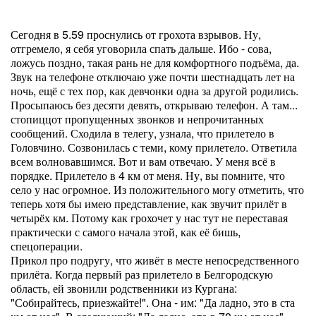
Сегодня в 5.59 проснулись от грохота взрывов. Ну,
отгремело, я себя уговорила спать дальше. Ибо - сова,
ложусь поздно, такая рань не для комфортного подъёма, да.
Звук на телефоне отключаю уже почти шестнадцать лет на
ночь, ещё с тех пор, как девчонки одна за другой родились.
Просыпаюсь без десяти девять, открываю телефон. А там...
стопиццот пропущенных звонков и непрочитанных
сообщений. Сходила в телегу, узнала, что прилетело в
Головчино. Созвонилась с теми, кому прилетело. Ответила
всем волновавшимся. Вот и вам отвечаю. У меня всё в
порядке. Прилетело в 4 км от меня. Ну, вы помните, что
село у нас огромное. Из положительного могу отметить, что
теперь хотя бы имею представление, как звучит прилёт в
четырёх км. Потому как грохочет у нас тут не переставая
практически с самого начала этой, как её бишь,
спецоперации.
Прикол про подругу, что живёт в месте непосредственного
прилёта. Когда первый раз прилетело в Белгородскую
область, ей звонили родственники из Кургана:
"Собирайтесь, приезжайте!". Она - им: "Да ладно, это в ста