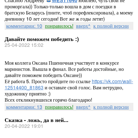
Спасибо Андрееву
WEST1640
юбилею, чуть свой не
проморгала)) Только-только вошла в дом с поездки в
братскую Беларусь (пните, чтоб порефлексировала), а моему
дневнику 10 лет сегодня! Вот же ж годы летят)
комментарии: 10
понравилось!
вверх^
к полной версии
Давайте поможем победить :)
25-04-2022 15:02
Моя коллега Оксана Пшеничная участвует в конкурсе
маринистов. Вышла в финал. Все работы достойные, но
давайте поможем победить Оксане))
Её работа 5. Просто пройдите по ссылке
https://vk.com/wall-
12514400_81863
и оставьте свой голос. Вам нетрудно,
художнику приятно :)
Всех откликнувшихся горячо благодарю!
комментарии: 13
понравилось!
вверх^
к полной версии
Сказка - ложь, да в ней...
20-04-2022 19:01