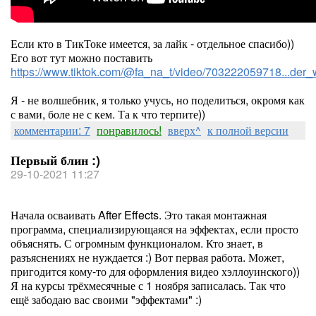
Если кто в ТикТоке имеется, за лайк - отдельное спасибо))
Его вот тут можно поставить
https://www.tiktok.com/@fa_na_t/video/703222059718...d
Я - не волшебник, я только учусь, но поделиться, окромя как
с вами, боле не с кем. Та к что терпите))
комментарии: 7
понравилось!
вверх^
к полной версии
Первый блин :)
29-10-2021 11:27
Начала осваивать After Effects. Это такая монтажная
программа, специализирующаяся на эффектах, если просто
объяснять. С огромным функционалом. Кто знает, в
разъяснениях не нуждается :) Вот первая работа. Может,
пригодится кому-то для оформления видео хэллоуинского))
Я на курсы трёхмесячные с 1 ноября записалась. Так что
ещё забодаю вас своими "эффектами" :)